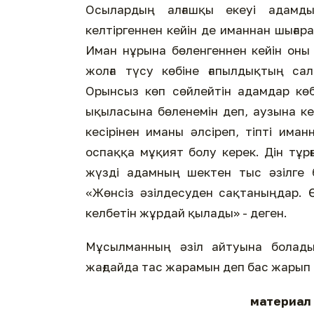
Осылардың алғашқы екеуі адамд
келтіргеннен кейін де иманнан шығар
Иман нұрына бөленгеннен кейін он
жолға түсу көбіне ғапылдықтың сал
Орынсыз көп сөйлейтін адамдар көб
ықыласына бөленемін деп, аузына ке
кесірінен иманы әлсіреп, тіпті има
оспаққа мұқият болу керек. Дін тұр
жүзді адамның шектен тыс әзілге бе
«Жөнсіз әзілдесуден сақтаныңдар. 
келбетін жұрдай қылады» - деген.
Мұсылманның әзіл айтуына болады
жағдайда тас жарамын деп бас жарып 
материал 