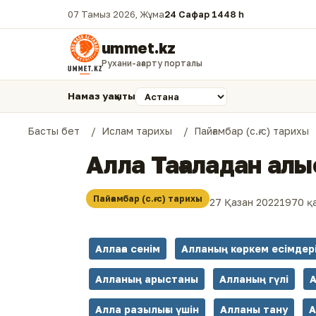
07 Тамыз 2026, Жұма
24 Сафар 1448 һ.
ummet.kz
Рухани-ағарту порталы
Намаз уақыты
Басты бет
Ислам тарихы
Пайғамбар (с.ғ.с) тарихы
Алла Тағаладан алы
Пайғамбар (с.ғ.с) тарихы
27 Қазан 2022
1970 қ
Аллаға сенім
Алланың көркем есімдер
Алланың арыстаны
Алланың гүлі
А
Алла разылығы үшін
Алланы тану
А