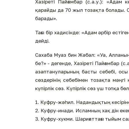
Хазіреті Пайғамбар (с.а.у.): «Адам
қарайды да 70 жыл тозақта болады. С
барады».
Тағы бір хадисінде: «Адам әрбір естіге
дейді.
Сахаба Муаз бин Жәбәл: «Уа, Алланың 
бе?» - дегенде, Хазіреті Пайғамбар 
азаптануларының басты себебі, осы 
сөздерінің себебімен тозақта мәңгі 
күпірлік сөз. Күпірлік сөз үш топқа бөл
1. Куфру-жәһил. Надандықтың кесіріне
2. Куфру-инади. Исламның хақ дін еке
3. Куфру-хукми. Шариғаттағы тыйым сал