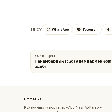
WhatsApp
Telegram
БӨЛІСУ
АЛДЫҢҒЫ
Пайғамбардың (с.ғ.с) адамдармен әзі
әдебі
Ummet.kz
Рухани-ағарту порталы. «Abu Nasr Al-Farabi»