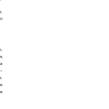
р.
гі
,
ің
қа
с-
е.
ле
не