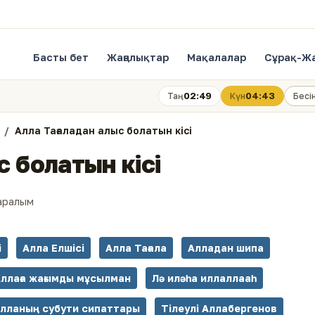
Басты бет
Жаңалықтар
Мақалалар
Сұрақ-Ж
02:49
04:43
Таң
Күн
Бесі
Алла Тағаладан алыс болатын кісі
с болатын кісі
аралым
і
Алла Елшісі
Алла Тағала
Алладан шипа
ллаға жағымды мұсылман
Лә иләһа иллаллааһ
лланың субути сипаттары
Тілеулі Аллабергенов