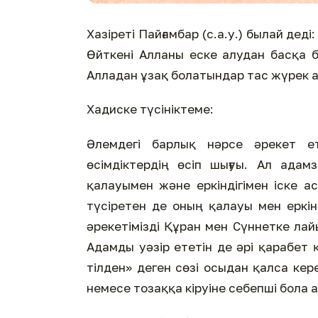
Хазіреті Пайғамбар (с.а.у.) былай дед
Өйткені Алланы еске алудан басқа б
Алладан ұзақ болатындар тac жүрек а
Хадиске түсініктеме:
Әлемдегі барлық нәрсе әрекет е
өсімдіктердің өсіп шығуы. Ал адам
қалауымен және еркіндігімен іске а
түсіретен де оның қалауы мен еркінд
әрекетімізді Құран мен Сүннетке лайы
Адамды уәзір ететін де әрі қарабет
тілден» деген сөзі осыдан қалса кере
немесе тозаққа кіруіне себепші бола 