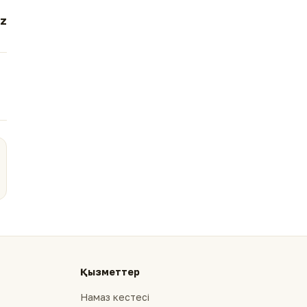
z
Қызметтер
Намаз кестесі