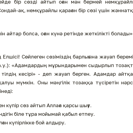
 кейде бір сөзді айтып оған мән бермей немқұрай
ондай-ақ, немқұрайлы қараған бір сөзі үшін жәннат
нін айтар болса, оған күнә ретінде жеткілікті болады»
Елшісі! Сөйлеген сөзіміздің барлығына жауап берем
(с.а.у.): «Адамдардың мұрындарымен сыдырлып тозақ
тілдің кесірі» - деп жауап берген. Адамдар айтқ
қалуы мүмкін. Оны мәңгілік тозаққа түсіретін нәр
інеді:
н күпір сөз айтып Аллаға қарсы шығу.
ндігін біле тұра мойымай қабыл етпеу.
ған күпірлікке бой алдыру.