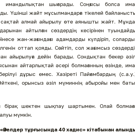
ы имандылықтан шығарады. Соңғысы болса има
ады. Үшінші жайт мұсылмандарға тікелей байланыст
ы сақтай алмай айырылу өте аянышты жайт. Мұнд
дарынан айтылған сөздердің кесірінен туындайд
інесе жан-жағындағы адамдарды күлдіріп, солард
лгенін оттап қояды. Сөйтіп, сол жағымсыз сөздерд
ннан айырылуға дейін барады. Сондықтан бекер әзі
ғысынан айтарлықтай әсері болмағанның өзінде, им
рілуі дұрыс емес. Хазіреті Пайғамбардың (с.а.у.
Өйткені, орынсыз әзіл мүминнің абыройы мен бат
 бірақ шектен шықпау шартымен. Олай болмаға
алуы мүмкін.
«Әйелдер тұрғысында 40 хадис» кітабынан алынд