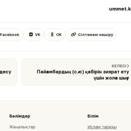
ummet.k
Facebook
VK
OK
Сілтемені көшіру
КЕЛЕСІ
лдесу
Пайғамбардың (с.ғ.с) қабірін зиярат ету
үшін жолға шығу
Бөлімдер
Білім
Жаңалықтар
Ислам тарихы