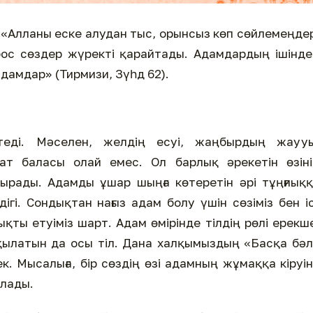
і: «Алланы еске алудан тыс, орынсыз көп сөйлемеңде
ос сөздер жүректі қарайтады. Адамдардың ішінде
дамдар» (Тирмизи, Зүһд 62).
теді. Мәселен, желдің есуі, жаңбырдың жаууы
зат баласы олай емес. Ол барлық әрекетін өзін
сырады. Адамды ұшар шыңға көтеретін әрі тұңғиық
ігі. Сондықтан нағыз адам болу үшін сөзіміз бен і
қты етуіміз шарт. Адам өмірінде тілдің рөлі ерекш
 қылатын да осы тіл. Дана халқымыздың «Басқа бә
к. Мысалыға, бір сөздің өзі адамның жұмаққа кіруі
алады.