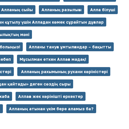
Алланың сыйы
Алланың разылығы
Алла білуші
н құтылу үшін Алладан көмек сұрайтын дұғалар
шылықтың мәні
 болыңыз!
Алланы тануға ұмтылғандар – бақытты
себеп
Мұсылман еткен Аллаға мадақ!
стері
Алланың рахымының рухани көріністері
ан қайтады» деген сөздің сыры
хаба
Аллаға жек көрінішті еркектер
.
Алланың атынан үкім бере аламыз ба?