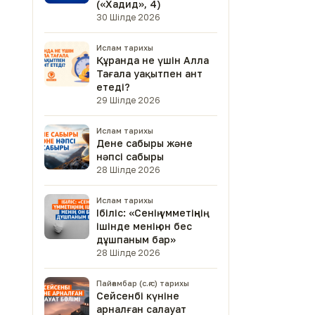
(«Хадид», 4)
30 Шілде 2026
Ислам тарихы
Құранда не үшін Алла
Тағала уақытпен ант
етеді?
29 Шілде 2026
Ислам тарихы
Дене сабыры және
нәпсі сабыры
28 Шілде 2026
Ислам тарихы
Ібіліс: «Сенің үмметіңнің
ішінде менің он бес
дұшпаным бар»
28 Шілде 2026
Пайғамбар (с.ғ.с) тарихы
Сейсенбі күніне
арналған салауат