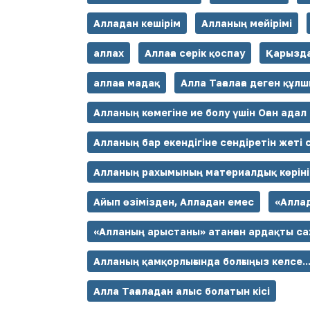
Алладан кешірім
Алланың мейірімі
аллах
Аллаға серік қоспау
Қарызда
аллаға мадақ
Алла Тағалаға деген құл
Алланың көмегіне ие болу үшін Оған адал
Алланың бар екендігіне сендіретін жеті 
Алланың рахымының материалдық көріні
Айып өзімізден, Алладан емес
«Аллад
«Алланың арыстаны» атанған ардақты са
Алланың қамқорлығында болғыңыз келсе..
Алла Тағаладан алыс болатын кісі