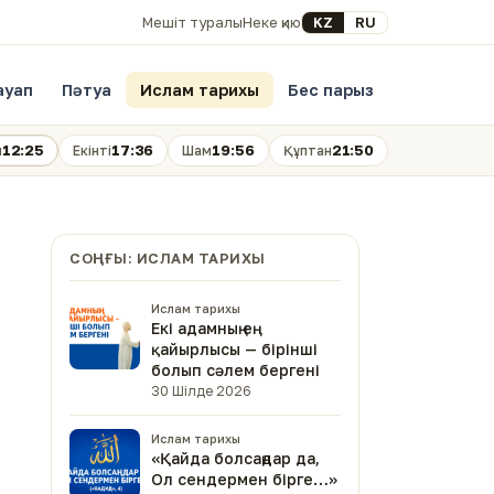
Select your language
KZ
RU
Мешіт туралы
Неке қию
ауап
Пәтуа
Ислам тарихы
Бес парыз
12:25
17:36
19:56
21:50
н
Екінті
Шам
Құптан
СОҢҒЫ: ИСЛАМ ТАРИХЫ
Ислам тарихы
Екі адамның ең
қайырлысы — бірінші
болып сәлем бергені
30 Шілде 2026
Ислам тарихы
«Қайда болсаңдар да,
Ол сендермен бірге…»