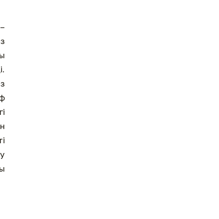
 –
і.
ыз
гі
ті
су
сы