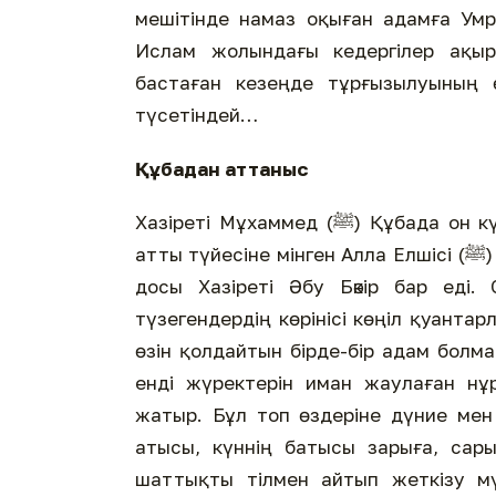
мешітінде намаз оқыған адамға Ум
Ислам жолындағы кедергілер ақы
бастаған кезеңде тұрғызылуының 
түсетіндей…
Құбадан аттаныс
Хазіреті Мұхаммед (ﷺ) Құбада он күн болып, кезекті жұма күні Мәдинаға аттанды. Кәсуа
атты түйесіне мінген Алла Елшісі (ﷺ) жанында Нәжжар ұлдарынан қарулы жүз әскер, садық
досы Хазіреті Әбу Бәкір бар еді.
түзегендердің көрінісі көңіл қуанта
өзін қолдайтын бірде-бір адам болм
енді жүректерін иман жаулаған нұр
жатыр. Бұл топ өздеріне дүние ме
атысы, күннің батысы зарыға, сарыл
шаттықты тілмен айтып жеткізу мү