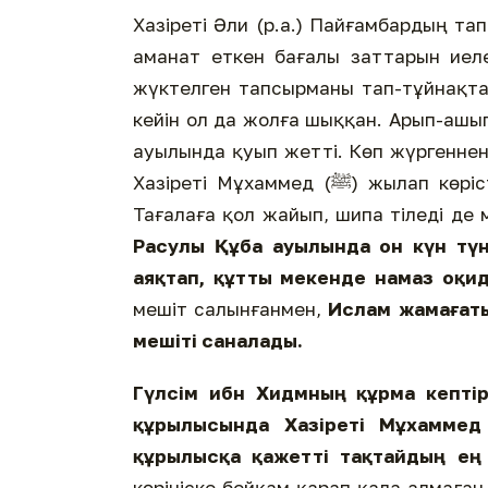
Хазіреті Әли (р.а.) Пайғамбардың та
аманат еткен бағалы заттарын иеле
жүктелген тапсырманы тап-тұйнақта
кейін ол да жолға шыққан. Арып-ашы
ауылында қуып жетті. Көп жүргеннен 
Хазіреті Мұхаммед (ﷺ) жылап көрісті. Құшақтасып, мауқын басқан соң Әли үшін Алла
Тағалаға қол жайып, шипа тіледі де 
Расулы Құба ауылында он күн түн
аяқтап, құтты мекенде намаз оқид
мешіт салынғанмен,
Ислам жамағаты
мешіті саналады.
Гүлсім ибн Хидмның құрма кептір
құрылысында Хазіреті Мұхамме
құрылысқа қажетті тақтайдың ең ү
көрініске бейқам қарап қала алмаған