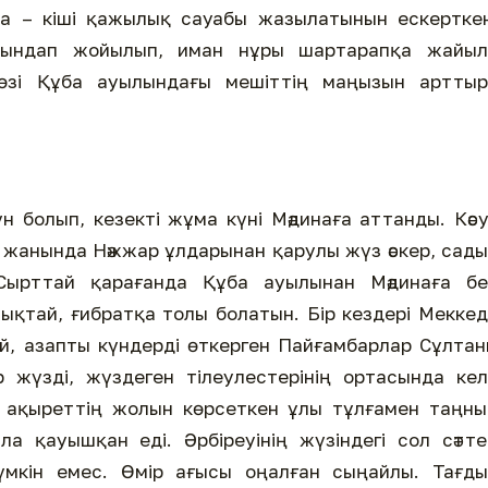
ра – кіші қажылық сауабы жазылатынын ескертке
рындап жойылып, иман нұры шартарапқа жайыл
өзі Құба ауылындағы мешіттің маңызын арттыр
 Сырттай қарағанда Құба ауылынан Мәдинаға бе
рлықтай, ғибратқа толы болатын. Бір кездері Мекке
ай, азапты күндерді өткерген Пайғамбарлар Сұлта
 жүзді, жүздеген тілеулестерінің ортасында ке
н ақыреттің жолын көрсеткен ұлы тұлғамен таңн
а қауышқан еді. Әрбіреуінің жүзіндегі сол сәтте
мкін емес. Өмір ағысы оңалған сыңайлы. Тағды