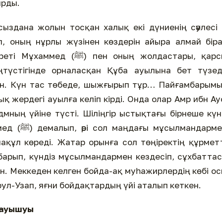
ырды.
сыздана жолын тосқан халық екі дүниенің сәулесі
ен оның жолдастары, қарсы
ңтүстігінде орналасқан Құба ауылына бет түзед
атын. Күн тас төбеде, шыжғырып тұр… Пайғамбарым
мның үйіне түсті. Шіліңгір ыстықтағы бірнеше күн
мандармен
ақұл көреді. Жатар орынға сол төңіректің құрмет
барып, күндіз мұсылмандармен кездесіп, сұхбатта
ін. Меккеден келген бойда-ақ муһажирлердің көбі о
рул-Узап, яғни бойдақтардың үйі аталып кеткен.
қауышуы