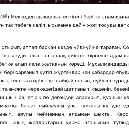
ан
н тас төбеге келіп, ысығанға дейін жол тосуды әдет
 отырып, аптап басқан кезде үйді-үйіне тараған. С
 бір яһуди алыстан аппақ киінген бірнеше адамн
бетке алып келе жатқанын көреді. Мұсылмандард
рың келе жатыр!» - деп айқай салып, сүйінші сұрад
 та әп-сәтте мерекедегідей шаттанып, сәнденіп, безен
ені шын ба, өтірік пе дегендей аласұрып, қуаныш к
дамзатқа бақыт сыйлаушы ұлы тұлғаны күтуде ед
сынып, аяулы мейманның алдынан шықты. Қарс