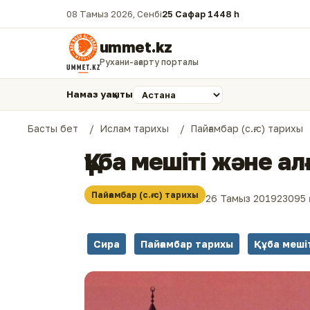
08 Тамыз 2026, Сенбі
25 Сафар 1448 һ.
ummet.kz
Рухани-ағарту порталы
Намаз уақыты
Басты бет
Ислам тарихы
Пайғамбар (с.ғ.с) тарихы
Құба мешіті және а
Пайғамбар (с.ғ.с) тарихы
26 Тамыз 2019
23095
Сира
Пайғамбар тарихы
Құба меші