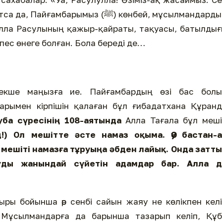
арымыз (ﷺ) көнбей, мұсылмандардың
Алла Расулының қажыр-қайраты, тақуасы, батылды
ес өнеге болған. Бола береді де…
екше маңызға ие. Пайғамбардың өзі бас болы
арымен кірпішін қалаған бұл ғибадатхана Құран
уба сүресінің 108-аятында
Алла Тағала бұл меші
!) Ол мешітте әсте намаз оқыма. Әу бастан-а
 мешіті намазға тұруыңа әбден лайық. Онда затт
нуды жанындай сүйетін адамдар бар. Алла
д
ры бойынша әр сенбі сайын жаяу не көлікпен кел
. Мұсылмандарға да барынша тазарып келіп, Құб