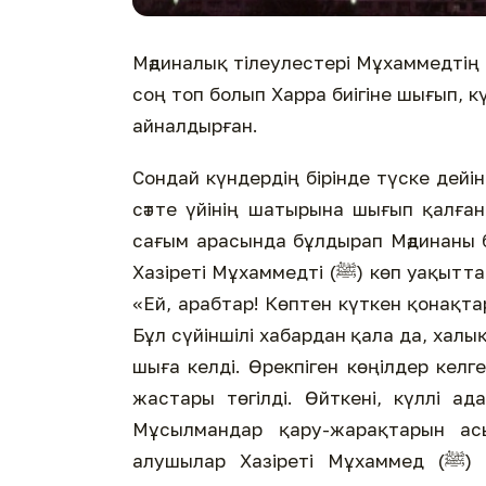
Мәдиналық тілеулестері Мұхаммедтің (ﷺ) Меккеден шыққанын естігелі бері таң намазын
соң топ болып Харра биігіне шығып, кү
айналдырған.
Сондай күндердің бірінде түске дейін
сәтте үйінің шатырына шығып қалған
сағым арасында бұлдырап Мәдинаны 
Хазіреті Мұхаммедті (ﷺ) көп уақыттан бері сарғайып күтіп жүргендерінен хабардар яһуди:
«Ей, арабтар! Көптен күткен қонақта
Бұл сүйіншілі хабардан қала да, халық
шыға келді. Өрекпіген көңілдер келг
жастары төгілді. Өйткені, күллі а
Мұсылмандар қару-жарақтарын а
алушылар Хазіреті Мұхаммед (ﷺ) пен оның жолдастарын құрма ағашының түбінде