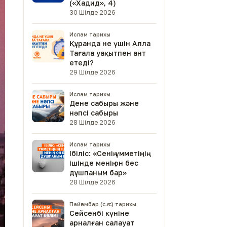
(«Хадид», 4)
30 Шілде 2026
Ислам тарихы
Құранда не үшін Алла
Тағала уақытпен ант
етеді?
29 Шілде 2026
Ислам тарихы
Дене сабыры және
нәпсі сабыры
28 Шілде 2026
Ислам тарихы
Ібіліс: «Сенің үмметіңнің
ішінде менің он бес
дұшпаным бар»
28 Шілде 2026
Пайғамбар (с.ғ.с) тарихы
Сейсенбі күніне
арналған салауат