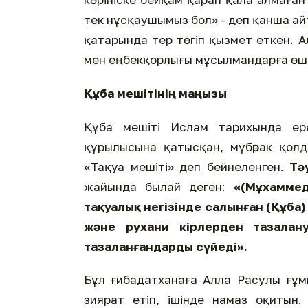
тек нұсқаушымыз бол» - деп қанша айтса да, Пайғамб
қатарында тер төгіп қызмет еткен. 
мен еңбекқорлығы мұсылмандарға өшп
Құба мешітінің маңызы
Құба мешіті Ислам тарихында ер
құрылысына қатысқан, мүбәрак қолд
«Тақуа мешіті» деп бейнеленген.
Тә
жайында былай деген:
«(Мұхаммед
тақуалық негізінде салынған (Құба)
және рухани кірлерден тазала
тазаланғандарды сүйеді»
.
Бұл ғибадатханаға Алла Расулы ғұмы
зиярат етіп, ішінде намаз оқитын