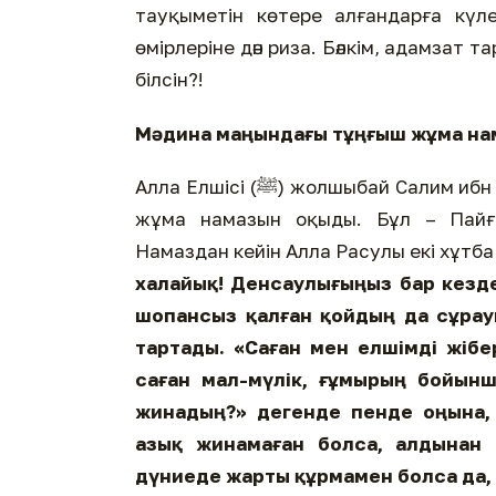
тауқыметін көтере алғандарға күл
өмірлеріне дән риза. Бәлкім, адамзат 
білсін?!
Мәдина маңындағы тұңғыш жұма на
Алла Елшісі (ﷺ) жолшыбай Салим ибн Ауф ұлдарының мекеніне соғып, Рануна алаңқайында
жұма намазын оқыды. Бұл – Пайғ
Намаздан кейін Алла Расулы екі хұтба
халайық! Денсаулығыңыз бар кезд
шопансыз қалған қойдың да сұрау
тартады.
«Саған мен елшімді жібе
саған мал-мүлік, ғұмырың бойынш
жинадың?
» дегенде пенде оңына,
азық жинамаған болса, алдынан 
дүниеде жарты құрмамен болса да,