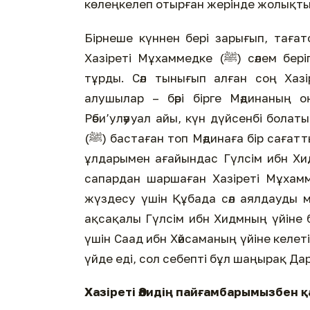
көлеңкелеп отырған жерінде жолықт
Бірнеше күннен бері зарығып, тағат
Хазіреті Мұхаммедке (ﷺ) сәлем беріп, оның нұрлы жүзінен көздерін айыра алмай біраз
тұрды. Сәл тынығып алған соң Хазіреті Мұхаммед (ﷺ) п
алушылар – бәрі бірге Мәдинаның о
Рәби’уләууал айы, күн дүйсенбі бол
(ﷺ) бастаған топ Мәдинаға бір сағаттық жердегі ауылға келіп кірді. Онда олар Амр ибн Ауф
ұлдарымен ағайындас Гүлсім ибн Хид
сапардан шаршаған Хазіреті Мұхаммед (ﷺ) демалып, әрі сол маңдағы мұсыл
жүздесу үшін Құбада сәл аялдауды м
ақсақалы Гүлсім ибн Хидмның үйіне 
үшін Саад ибн Хәйсаманың үйіне келет
үйде еді, сол себепті бұл шаңырақ Да
Хазіреті Әлидің пайғамбарымызбен 