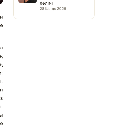
бөлімі
28 Шілде 2026
ке
ол
ың
ың
ы.
іп
өз
і.
ы