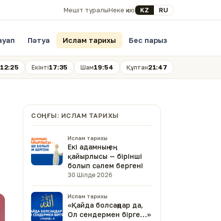
Select your language
KZ
RU
Мешіт туралы
Неке қию
ауап
Пәтуа
Ислам тарихы
Бес парыз
12:25
17:35
19:54
21:47
Екінті
Шам
Құптан
СОҢҒЫ: ИСЛАМ ТАРИХЫ
Ислам тарихы
Екі адамның ең
қайырлысы — бірінші
болып сәлем бергені
30 Шілде 2026
Ислам тарихы
«Қайда болсаңдар да,
Ол сендермен бірге…»