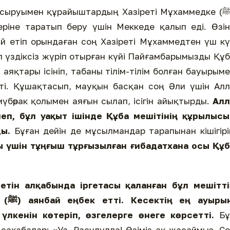
псыруымен құрайыштардың Хазіреті Мұхаммедке (ﷺ)
ріне таратып беру үшін Меккеде қалып еді. Өзі
й етіп орындаған соң Хазіреті Мұхаммедтен үш к
п үздіксіз жүріп отырған күйі Пайғамбарымызды Құ
аяқтары ісініп, табаны тілім-тілім болған бауырым
мүбәрак қолымен аяғын сылап, ісігін айықтырды.
Алл
еп, бұл уақыт ішінде Құба мешітінің құрылысы
ы.
Бұған дейін де мұсылмандар тарапынан кішігір
 үшін тұңғыш тұрғызылған ғибадатхана осы Құб
етін алқабында іргетасы қаланған бұл мешітті
д
(
ﷺ
) аянбай еңбек етті. Кесектің ең ауырын
лкенін көтеріп, өзгелерге өнеге көрсетті.
Бұ
 сахабалар: «Уа, Расулулла! Өзіміз-ақ жасаймыз. С