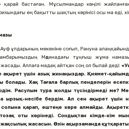
е қарай бастаған. Мұсылмандар көңілі жайланға
тарихындағы ең бақытты шақтың көрінісі осы ма еді, к
мазы
амбарымыздың Мәдинадағы тұңғыш жұма намазы
 жасады. Аллаға мадақ айтқан соң ол былай деді:
«У
е ақырет үшін азық жинаңыздар. Қиямет-қайымд
ы болады. Хақ Тағала барлық пенделерін есепк
рдім. Расулым тура жолды түсіндірмеді ме? Ме
а ырзық-несібе бердім. Ал сен ақырет үшін н
 солына қарап, ештеңе көре алмайды. Ақыретк
тозақ оты
көрінеді. Сондықтан кімде-кім мын
 жақсылық жасасын. Өзін ақырзаманда құтқараты