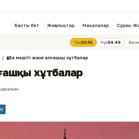
Басты бет
Жаңалықтар
Мақалалар
Сұрақ-Ж
02:51
04:45
Таң
Күн
Бесін
Құба мешіті және алғашқы хұтбалар
лғашқы хұтбалар
 қаралым
ті