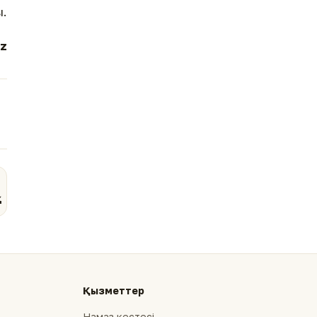
ы.
z
Қызметтер
Намаз кестесі