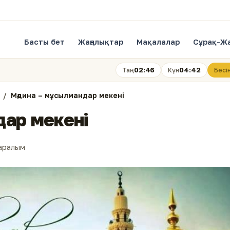
Басты бет
Жаңалықтар
Мақалалар
Сұрақ-Ж
02:46
04:42
Таң
Күн
Бесі
Мәдина – мұсылмандар мекені
дар мекені
аралым