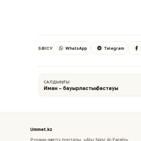
WhatsApp
Telegram
БӨЛІСУ
АЛДЫҢҒЫ
Иман – бауырластық бастауы
Ummet.kz
Рухани-ағарту порталы. «Abu Nasr Al-Farabi»