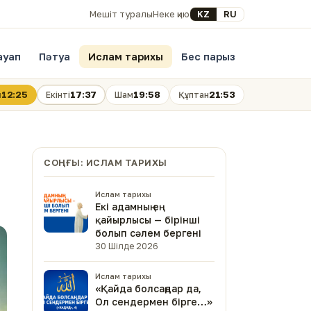
Select your language
KZ
RU
Мешіт туралы
Неке қию
ауап
Пәтуа
Ислам тарихы
Бес парыз
12:25
17:37
19:58
21:53
н
Екінті
Шам
Құптан
СОҢҒЫ: ИСЛАМ ТАРИХЫ
Ислам тарихы
Екі адамның ең
қайырлысы — бірінші
болып сәлем бергені
30 Шілде 2026
Ислам тарихы
«Қайда болсаңдар да,
Ол сендермен бірге…»