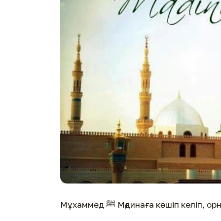
Мұхаммед ﷺ Мәдинаға көшіп к