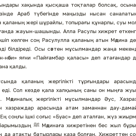
рғындары хақында қысқаша тоқталар болсақ, осын
өзінде Араб түбегінде маңызды нысан саналатын
 қаланың жері шұрайлы, топырағы құнарлы, суы мо
рағанда жауын-шашынды. Алла Расулы хижрет еткен
өшіп келген соң Расулулла қаланың атын Мәдина д
нді білдіреді. Осы сәттен мұсылмандар жаңа мекен
н-нәби» яғни «Пайғамбар қаласы» деп атағандар 
ғана қалды.
сында қаланың жергілікті тұрғындары арасынд
 еді. Сол кезде қала халқының саны он мыңға жу
із. Мәдиналық жергілікті мұсылмандар Әус, Хазр
ен хазраждар арасында атам заманнан дау-дамай
Ең соңғы ішкі соғыс «Буас» деп аталған, жүз жиыр
етінен бес жыл бұрын
ң да атақты батырлары қаза болған. Хижреттен с