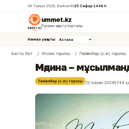
06 Тамыз 2026, Бейсенбі
23 Сафар 1448 һ.
ummet.kz
Рухани-ағарту порталы
Намаз уақыты
Басты бет
Ислам тарихы
Пайғамбар (с.ғ.с) тарихы
Мәдина – мұсылман
Пайғамбар (с.ғ.с) тарихы
22 Қазан 2019
5749 қ