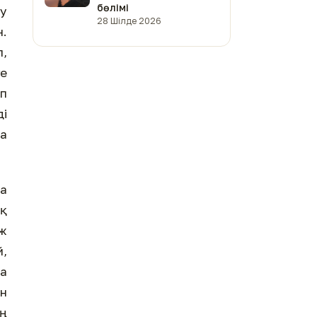
бөлімі
ау
28 Шілде 2026
.
л,
ге
еп
ді
да
а
ық
аж
,
ма
оң