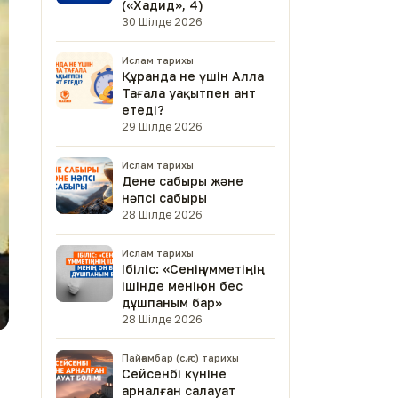
(«Хадид», 4)
30 Шілде 2026
Ислам тарихы
Құранда не үшін Алла
Тағала уақытпен ант
етеді?
29 Шілде 2026
Ислам тарихы
Дене сабыры және
нәпсі сабыры
28 Шілде 2026
Ислам тарихы
Ібіліс: «Сенің үмметіңнің
ішінде менің он бес
дұшпаным бар»
28 Шілде 2026
Пайғамбар (с.ғ.с) тарихы
Сейсенбі күніне
арналған салауат