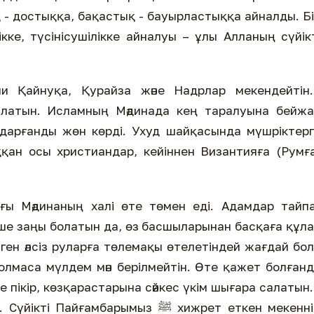
 - достыққа, бақастық - бауырластыққа айналды. Б
ке, түсінісушілікке айналуы – ұлы Алланың сүйік
ни Қайнуқа, Қурайза және Надрлар мекендейтін
латын. Исламның Мәдинада кең таралуына бейжа
дарғанды жөн көрді. Ухуд шайқасында мүшріктер
ан осы христиандар, кейіннен Византияға (Румғ
ғы Мәдинаның халі өте төмен еді. Адамдар тайп
зінше заңы болатын да, өз басшыларынан басқаға құл
ген әлсіз руларға төлемақы өтелетіндей жағдай бо
болмаса мүлдем мән берілмейтін. Өте қажет болған
е пікір, көзқарастарына сәйкес үкім шығара салаты
амбарымыз ﷺ хижрет еткен мекеннің