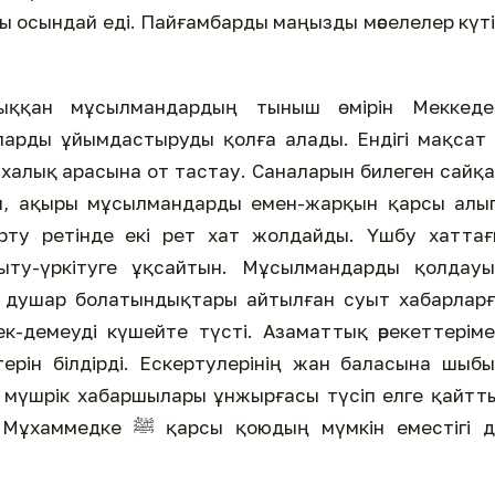
ы осындай еді. Пайғамбарды маңызды мәселелер күт
ыққан мұсылмандардың тыныш өмірін Меккедег
ларды ұйымдастыруды қолға алады. Ендігі мақсат
 халық арасына от тастау. Саналарын билеген сайқ
ып, ақыры мұсылмандарды емен-жарқын қарсы алы
ерту ретінде екі рет хат жолдайды. Үшбу хатта
ыту-үркітуге ұқсайтын. Мұсылмандарды қолдауы
е душар болатындықтары айтылған суыт хабарлар
к-демеуді күшейте түсті. Азаматтық әрекеттерім
ктерін білдірді. Ескертулерінің жан баласына шыб
н мүшрік хабаршылары ұнжырғасы түсіп елге қайтт
ың мүмкін еместігі де