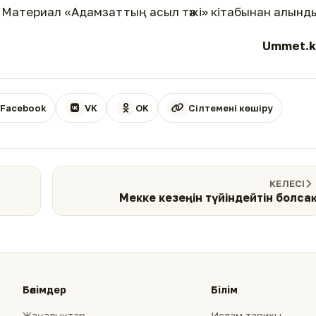
Материал «Адамзаттың асыл тәжі» кітабынан алынд
Ummet.k
Facebook
VK
OK
Сілтемені көшіру
КЕЛЕСІ
Мекке кезеңін түйіндейтін болсақ
Бөлімдер
Білім
Жаңалықтар
Ислам тарихы