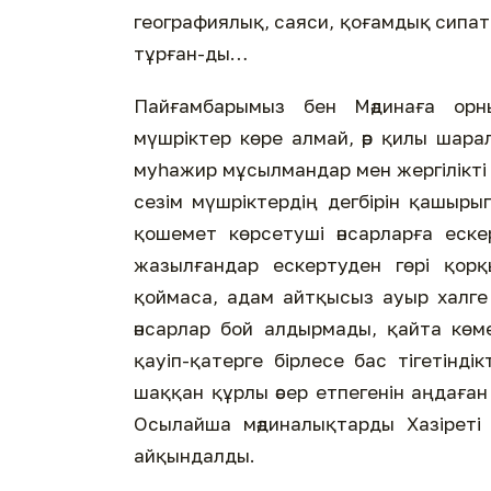
географиялық, саяси, қоғамдық сипат
тұрған-ды…
Пайғамбарымыз бен Мәдинаға орн
мүшріктер көре алмай, әр қилы шара
муһажир мұсылмандар мен жергілікті
сезім мүшріктердің дегбірін қашыр
қошемет көрсетуші әнсарларға еск
жазылғандар ескертуден гөрі қорқ
қоймаса, адам айтқысыз ауыр халг
әнсарлар бой алдырмады, қайта көме
қауіп-қатерге бірлесе бас тігетінді
шаққан құрлы әсер етпегенін аңдаға
Осылайша мәдиналықтарды Хазіреті Мұхаммедке ﷺ қарсы қоюд
айқындалды.