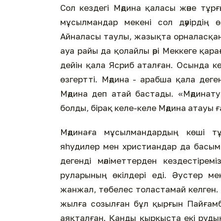
Сол кездегі Мәдина қаласы және тұ
мұсылмандар мекені сол дәуірдің 
Айналасы таулы, жазықта орналасқан
ауа райы да қолайлы әрі Меккеге қа
дейін қала Ясриб аталған. Осында к
өзгертті. Мәдина - арабша қала деге
Мәдина деп атай бастады. «Мәдинату
болды, бірақ келе-келе Мәдина атауы 
Мәдинаға мұсылмандардың көші тұ
яһудилер мен христиандар да басым
дегенді мәліметтерден кездестірем
руларының өкілдері еді. Әустер м
жанжал, төбелес толастамай келген. 
жылға созылған бұл қырғын Пайғамбарымыздың ﷺ Мәдинаға хижр
аяқталған. Қанды қырқыста екі руды