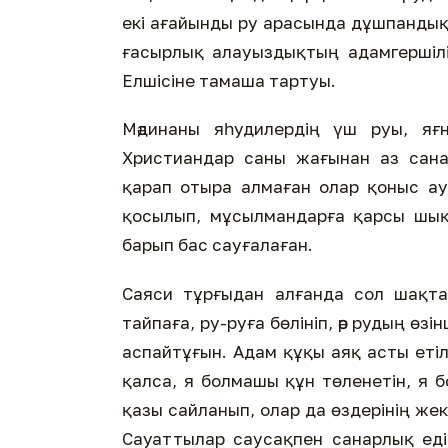
екі ағайынды ру арасында дұшпандық
ғасырлық алауыздықтың адамгершілік
Елшісіне тамаша тартуы.
Мәдинаны яһудилердің үш руы, яғ
Христиандар саны жағынан аз сана
қарап отыра алмаған олар қоныс ау
қосылып, мұсылмандарға қарсы шыққ
барып бас сауғалаған.
Саяси тұрғыдан алғанда сол шақта
тайпаға, ру-руға бөлініп, әр рудың ө
аспайтұғын. Адам құқы аяқ асты етіл
қалса, я болмашы құн төленетін, я 
қазы сайланып, олар да өздерінің жек
Сауаттылар саусақпен санарлық еді. Сүйікті Пайғ