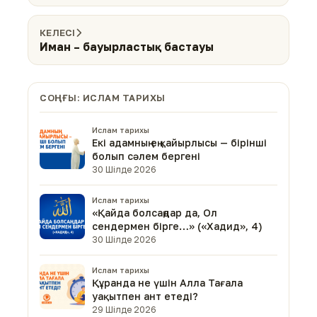
КЕЛЕСІ
Иман – бауырластық бастауы
СОҢҒЫ: ИСЛАМ ТАРИХЫ
Ислам тарихы
Екі адамның ең қайырлысы — бірінші
болып сәлем бергені
30 Шілде 2026
Ислам тарихы
«Қайда болсаңдар да, Ол
сендермен бірге…» («Хадид», 4)
30 Шілде 2026
Ислам тарихы
Құранда не үшін Алла Тағала
уақытпен ант етеді?
29 Шілде 2026