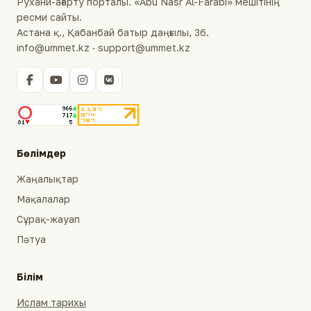
Рухани-ағарту порталы. «Abu Nasr Al-Farabi» мешітінің
ресми сайты.
Астана қ., Қабанбай батыр даңғылы, 36.
info@ummet.kz · support@ummet.kz
Бөлімдер
Жаңалықтар
Мақалалар
Сұрақ-жауап
Пәтуа
Білім
Ислам тарихы