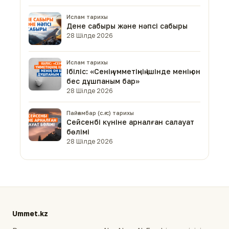
Ислам тарихы
Дене сабыры және нәпсі сабыры
28 Шілде 2026
Ислам тарихы
Ібіліс: «Сенің үмметіңнің ішінде менің он
бес дұшпаным бар»
28 Шілде 2026
Пайғамбар (с.ғ.с) тарихы
Сейсенбі күніне арналған салауат
бөлімі
28 Шілде 2026
Ummet.kz