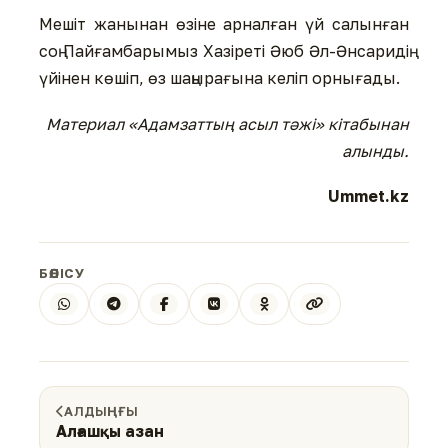
Мешіт жанынан өзіне арналған үй салынған
соң Пайғамбарымыз Хазіреті Әюб Әл-Әнсаридің
үйінен көшіп, өз шаңырағына келіп орнығады.
Материал «Адамзаттың асыл тәжі» кітабынан
алынды.
Ummet.kz
БӨЛІСУ
АЛДЫҢҒЫ
Алғашқы азан