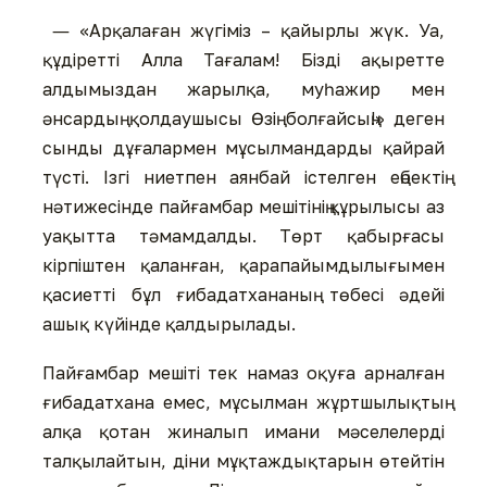
― «Арқалаған жүгіміз – қайырлы жүк. Уа,
құдіретті Алла Тағалам! Бізді ақыретте
алдымыздан жарылқа, муһажир мен
әнсардың қолдаушысы Өзің болғайсың!» деген
сынды дұғалармен мұсылмандарды қайрай
түсті. Ізгі ниетпен аянбай істелген еңбектің
нәтижесінде пайғамбар мешітінің құрылысы аз
уақытта тәмамдалды. Төрт қабырғасы
кірпіштен қаланған, қарапайымдылығымен
қасиетті бұл ғибадатхананың төбесі әдейі
ашық күйінде қалдырылады.
Пайғамбар мешіті тек намаз оқуға арналған
ғибадатхана емес, мұсылман жұртшылықтың
алқа қотан жиналып имани мәселелерді
талқылайтын, діни мұқтаждықтарын өтейтін