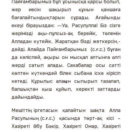
Пайғамбарымыз бұл ұсынысқа қарсы болып,
жер иесін шақырып құнын қаншаға
бағалайтындықтарын сұрады. Ағайынды
екеуі бірауыздан: ―Уа, Расулулла! Біз сізге
жерімізді ақы-пұлсыз-ақ берейік, төлемін
Алладан күтейік. Жаратқан бізді жеткерсін,-
дейді. Алайда Пайғамбарымыз (с.ғ.с.) бұған
да келіспей, ақыры он мысқал алтынға әлгі
жерді сатып алады. Сахабалар осы сәтті
көптен күткендей білек сыбана іске кірісіп
кетеді. Құрылыс алаңын сыпырып тазалап,
балшықтан қыш құйып, керекті заттарды
дайындайды.
Мешіттің іргетасын қалайтын шақта Алла
Расулының (с.ғ.с.) қасында төрт-ақ кісі –
Хазіреті Әбу Бәкір, Хазіреті Омар, Хазіреті