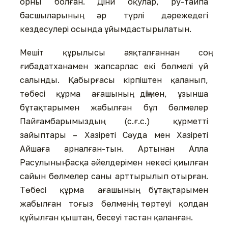
орны болған. Діни оқулар, ру-тайпа
басшыларының әр түрлі дәрежедегі
кездесулері осында ұйымдастырылатын.
Мешіт құрылысы аяқталғаннан соң
ғибадатханамен жапсарлас екі бөлмелі үй
салынды. Қабырғасы кірпіштен қаланып,
төбесі құрма ағашының діңімен, ұзынша
бұтақтарымен жабылған бұл бөлмелер
Пайғамбарымыздың (с.ғ.с.) құрметті
зайыптары – Хазіреті Сәуда мен Хазіреті
Айшаға арналған-тын. Артынан Алла
Расулының басқа әйелдерімен некесі қиылған
сайын бөлмелер саны арттырылып отырған.
Төбесі құрма ағашының бұтақтарымен
жабылған тоғыз бөлменің төртеуі қолдан
құйылған қыштан, бесеуі тастан қаланған.