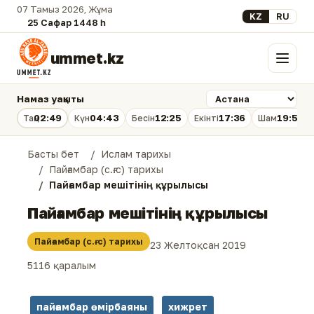
07 Тамыз 2026, Жұма
Select your lan
KZ
RU
25 Сафар 1448 һ.
ummet.kz
Мәзір
Намаз уақыты
02:49
04:43
12:25
17:36
19:56
Таң
Күн
Бесін
Екінті
Шам
Басты бет
Ислам тарихы
Пайғамбар (с.ғ.с) тарихы
Пайғамбар мешітінің құрылысы
Пайғамбар мешітінің құрылысы
Пайғамбар (с.ғ.с) тарихы
23 Желтоқсан 2019
5116 қаралым
пайғамбар өмірбаяны
хижрет