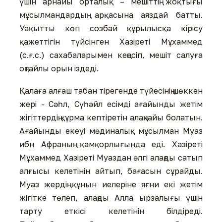
үшін арнайы орталық – мешіттің жоқтығы
мұсылмандардың арқасына аяздай батты.
Уақытты көп созбай құрылысқа кірісу
қажеттігін түйсінген Хазіреті Мұхаммед
(с.ғ.с.) сахабаларымен кеңесіп, мешіт салуға
оңтайлы орын іздеді.
Қалаға алғаш табан тірегенде түйесінің шөккен
жері - Сәһл, Сүһәйл есімді ағайынды жетім
жігіттердің құрма кептіретін алаңқайы болатын.
Ағайынды екеуі мәдиналық мұсылман Муаз
ибн Афраның қамқорлығында еді. Хазіреті
Мұхаммед Хазіреті Муаздан әлгі алаңды сатып
алғысы келетінін айтып, бағасын сұрайды.
Муаз жердің құнын иелеріне яғни екі жетім
жігітке төлеп, алаңды Алла ырзалығы үшін
тарту еткісі келетінін білдіреді.