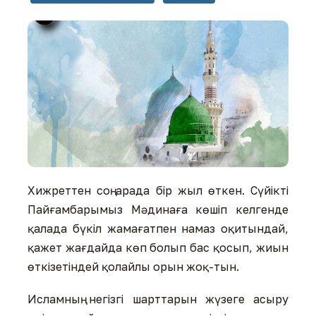
Хижреттен соң арада бір жыл өткен. Сүйікті
Пайғамбарымыз Мәдинаға көшіп келгенде
қалада бүкіл жамағатпен намаз оқитындай,
қажет жағдайда көп болып бас қосып, жиын
өткізетіндей қолайлы орын жоқ-тын.
Исламның негізгі шарттарын жүзеге асыру