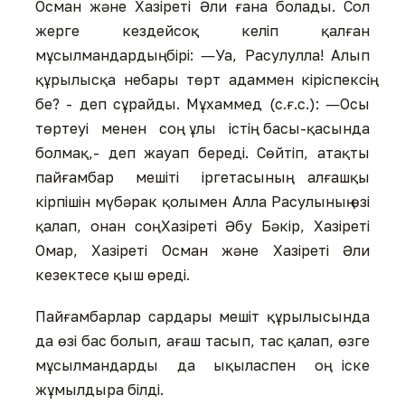
Осман және Хазіреті Әли ғана болады. Сол
жерге кездейсоқ келіп қалған
мұсылмандардың бірі: ―Уа, Расулулла! Алып
құрылысқа небары төрт адаммен кіріспексің
бе? - деп сұрайды. Мұхаммед (с.ғ.с.): ―Осы
төртеуі менен соң ұлы істің басы-қасында
болмақ,- деп жауап береді. Сөйтіп, атақты
пайғамбар мешіті іргетасының алғашқы
кірпішін мүбәрак қолымен Алла Расулының өзі
қалап, онан соң Хазіреті Әбу Бәкір, Хазіреті
Омар, Хазіреті Осман және Хазіреті Әли
кезектесе қыш өреді.
Пайғамбарлар сардары мешіт құрылысында
да өзі бас болып, ағаш тасып, тас қалап, өзге
мұсылмандарды да ықыласпен оң іске
жұмылдыра білді.