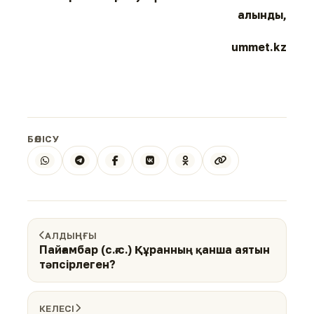
алынды,
ummet.kz
БӨЛІСУ
АЛДЫҢҒЫ
Пайғамбар (с.ғ.с.) Құранның қанша аятын
тәпсірлеген?
КЕЛЕСІ