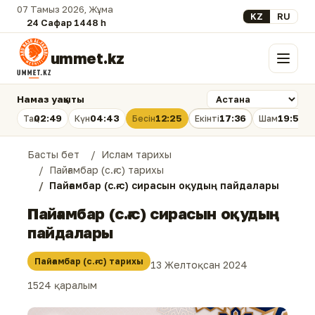
07 Тамыз 2026, Жұма
Select your lan
KZ
RU
24 Сафар 1448 һ.
ummet.kz
Мәзір
Намаз уақыты
02:49
04:43
12:25
17:36
19:56
Таң
Күн
Бесін
Екінті
Шам
Басты бет
Ислам тарихы
Пайғамбар (с.ғ.с) тарихы
Пайғамбар (с.ғ.с) сирасын оқудың пайдалары
Пайғамбар (с.ғ.с) сирасын оқудың
пайдалары
Пайғамбар (с.ғ.с) тарихы
13 Желтоқсан 2024
1524 қаралым