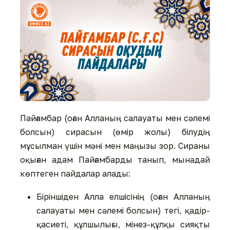
Пайғамбар (оған Алланың салауаты мен сәлемі
болсын) сирасын (өмір жолы) білудің
мұсылман үшін мәні мен маңызы зор. Сираны
оқыған адам Пайғамбарды танып, мынадай
көптеген пайдалар алады:
Біріншіден Алла елшісінің (оған Алланың
салауаты мен сәлемі болсын) тегі, қадір-
қасиеті, құлшылығы, мінез-құлқы сияқты