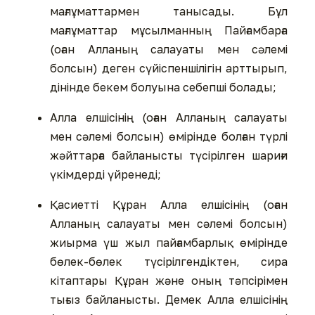
мағлұматтармен танысады. Бұл
мағлұматтар мұсылманның Пайғамбарға
(оған Алланың салауаты мен сәлемі
болсын) деген сүйіспеншілігін арттырып,
дінінде бекем болуына себепші болады;
Алла елшісінің (оған Алланың салауаты
мен сәлемі болсын) өмірінде болған түрлі
жәйттарға байланысты түсірілген шариғи
үкімдерді үйренеді;
Қасиетті Құран Алла елшісінің (оған
Алланың салауаты мен сәлемі болсын)
жиырма үш жыл пайғамбарлық өмірінде
бөлек-бөлек түсірілгендіктен, сира
кітаптары Құран және оның тәпсірімен
тығыз байланысты. Демек Алла елшісінің