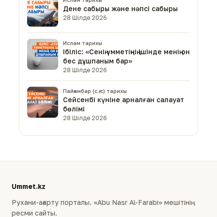
Дене сабыры және нәпсі сабыры
28 Шілде 2026
Ислам тарихы
Ібіліс: «Сенің үмметіңнің ішінде менің он
бес дұшпаным бар»
28 Шілде 2026
Пайғамбар (с.ғ.с) тарихы
Сейсенбі күніне арналған салауат
бөлімі
28 Шілде 2026
Ummet.kz
Рухани-ағарту порталы. «Abu Nasr Al-Farabi» мешітінің
ресми сайты.