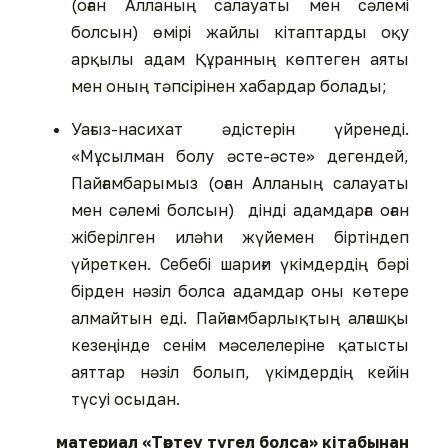
(оған Алланың салауаты мен сәлемі
болсын) өмірі жайлы кітаптарды оқу
арқылы адам Құранның көптеген аяты
мен оның тәпсірінен хабардар болады;
Уағыз-насихат әдістерін үйренеді.
«Мұсылман болу әсте-әсте» дегендей,
Пайғамбарымыз (оған Алланың салауаты
мен сәлемі болсын) дінді адамдарға оған
жіберілген иләһи жүйемен біртіндеп
үйреткен. Себебі шариғи үкімдердің бәрі
бірден нәзіл болса адамдар оны көтере
алмайтын еді. Пайғамбарлықтың алғашқы
кезеңінде сенім мәселелеріне қатысты
аяттар нәзіл болып, үкімдердің кейін
түсуі осыдан.
материал «Төртеу түгел болса» кітабынан