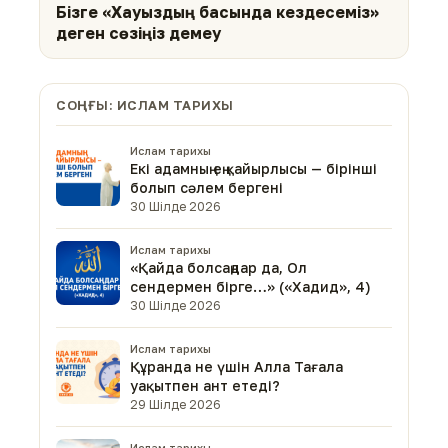
Бізге «Хауыздың басында кездесеміз»
деген сөзіңіз демеу
СОҢҒЫ: ИСЛАМ ТАРИХЫ
Ислам тарихы
Екі адамның ең қайырлысы — бірінші
болып сәлем бергені
30 Шілде 2026
Ислам тарихы
«Қайда болсаңдар да, Ол
сендермен бірге…» («Хадид», 4)
30 Шілде 2026
Ислам тарихы
Құранда не үшін Алла Тағала
уақытпен ант етеді?
29 Шілде 2026
Ислам тарихы