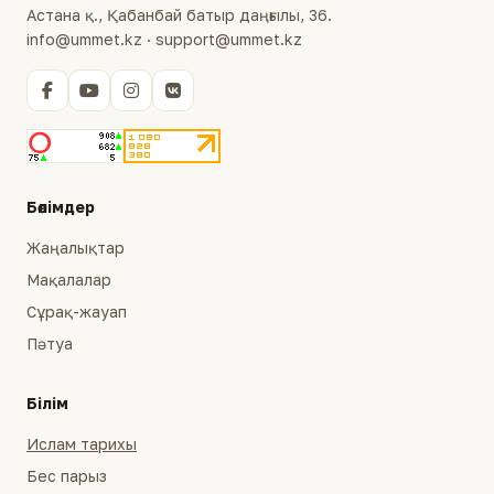
Астана қ., Қабанбай батыр даңғылы, 36.
info@ummet.kz · support@ummet.kz
Бөлімдер
Жаңалықтар
Мақалалар
Сұрақ-жауап
Пәтуа
Білім
Ислам тарихы
Бес парыз