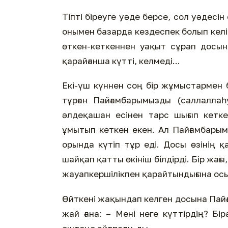
Тіпті біреуге уәде берсе, сол уәдесін
онымен базарда кездеспек болып келі
өткен-кеткеннен уақыт сұрап досын 
қарайғанша күтті, келмеді...
Екі-үш күннен соң бір жұмыстармен б
тұрған Пайғамбарымызды (саллаллаһ
әлдеқашан есінен тарс шығып кетк
ұмытып кеткен екен. Ал Пайғамбарым
орында күтіп тұр еді. Досы өзінің 
шайқап қатты өкініш білдірді. Бір жағ
жауапкершілікпен қарайтындығына осы 
Өйткені жақындап келген досына Пай
жай ғана: – Мені неге күттірдің? Б