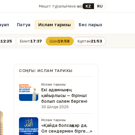
Select your language
KZ
RU
Мешіт туралы
Неке қию
ауап
Пәтуа
Ислам тарихы
Бес парыз
12:25
17:37
19:58
21:53
н
Екінті
Шам
Құптан
СОҢҒЫ: ИСЛАМ ТАРИХЫ
Ислам тарихы
Екі адамның ең
қайырлысы — бірінші
болып сәлем бергені
30 Шілде 2026
Ислам тарихы
«Қайда болсаңдар да,
Ол сендермен бірге…»