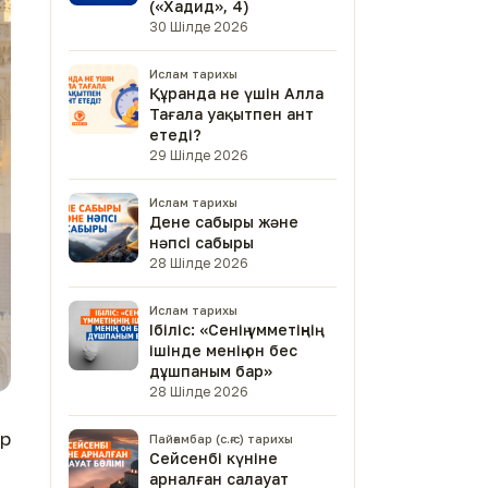
(«Хадид», 4)
30 Шілде 2026
Ислам тарихы
Құранда не үшін Алла
Тағала уақытпен ант
етеді?
29 Шілде 2026
Ислам тарихы
Дене сабыры және
нәпсі сабыры
28 Шілде 2026
Ислам тарихы
Ібіліс: «Сенің үмметіңнің
ішінде менің он бес
дұшпаным бар»
28 Шілде 2026
р
Пайғамбар (с.ғ.с) тарихы
Сейсенбі күніне
арналған салауат