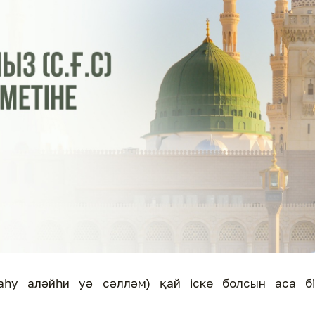
аһу аләйһи уә сәлләм) қай іске болсын аса бі