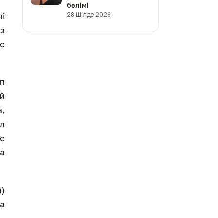
бөлімі
ні
28 Шілде 2026
ыз
ас
іп
ей
а,
ол
ас
ша
м)
қа