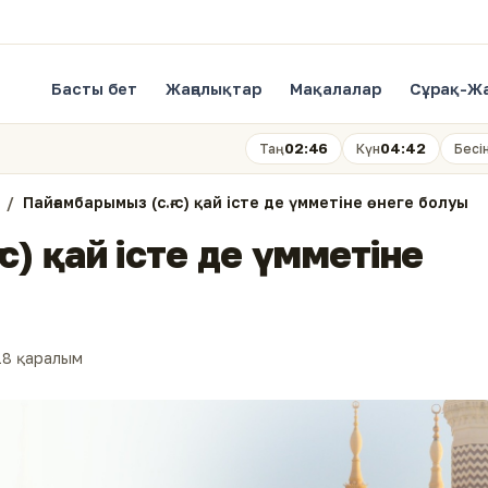
Басты бет
Жаңалықтар
Мақалалар
Сұрақ-Ж
02:46
04:42
Таң
Күн
Бесі
Пайғамбарымыз (с.ғ.с) қай істе де үмметіне өнеге болуы
с) қай істе де үмметіне
18 қаралым