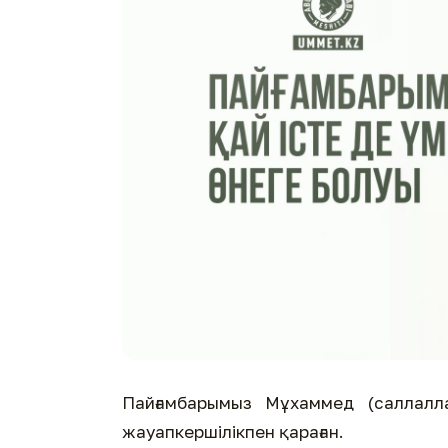
Пайғамбарымыз Мұхаммед (саллалл
жауапкершілікпен қараған.