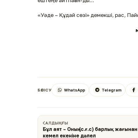
ештеңе айтпаған-ды...
«Уәде – Құдай сөзі» демекші, рас, Пай
WhatsApp
Telegram
БӨЛІСУ
АЛДЫҢҒЫ
Бұл аят – Оның (с.ғ.с) барлық жағынан 
кемел екеніне дәлел