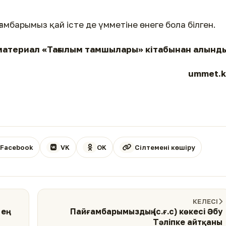
ғамбарымыз қай істе де үмметіне өнеге бола білген.
материал «Тағылым тамшылары» кітабынан алынды
ummet.k
Facebook
VK
OK
Сілтемені көшіру
КЕЛЕСІ
ең
Пайғамбарымыздың (с.ғ.с) көкесі Әбу
Тәліпке айтқаны