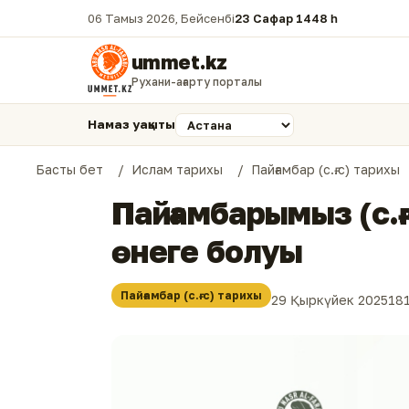
06 Тамыз 2026, Бейсенбі
23 Сафар 1448 һ.
ummet.kz
Рухани-ағарту порталы
Намаз уақыты
Басты бет
Ислам тарихы
Пайғамбар (с.ғ.с) тарихы
Пайғамбарымыз (с.ғ.
өнеге болуы
Пайғамбар (с.ғ.с) тарихы
29 Қыркүйек 2025
18