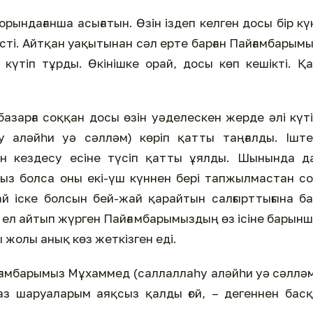
 орындағанша асығатын. Өзін іздеп келген досы бір кү
сті. Айтқан уақытынан сәл ерте барған Пайғамбарым
күтіп тұрды. Өкінішке орай, досы көп кешікті. Қ
азарға соққан досы өзін уәделескен жерде әлі күт
у аләйһи уә сәлләм) көріп қатты таңғалды. Ішт
ен кездесу есіне түсіп қатты ұялды. Шынында д
ыз болса оны екі-үш күннен бері тапжылмастан с
қай іске болсын бей-жай қарайтын салғырттығына б
ы, ел айтып жүрген Пайғамбарымыздың өз ісіне барын
жолы анық көз жеткізген еді.
ғамбарымыз Мұхаммед (саллаллаһу аләйһи уә сәллә
іраз шаруаларым аяқсыз қалды ғой, – дегеннен бас