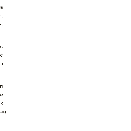
а
,
н.
ас
ыс
ші
п
не
ік
ың