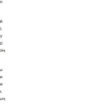
еп
ей
і.
ту
ді
ің
ны
и
се
н.
ың