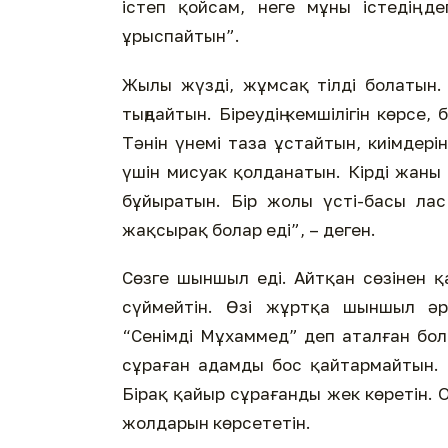
істеп қойсам, неге мұны істедің де
ұрыспайтын”.
Жылы жүзді, жұмсақ тілді болатын.
тыңдайтын. Біреудің кемшілігін көрсе
Тәнін үнемі таза ұстайтын, киімдерін
үшін мисуак қолданатын. Кірді жаны
бұйыратын. Бір жолы үсті-басы лас 
жақсырақ болар еді”, – деген.
Сөзге шыншыл еді. Айтқан сөзінен қ
сүймейтін. Өзі жұртқа шыншыл әрі
“Сенімді Мұхаммед” деп аталған бол
сұраған адамды бос қайтармайтын. 
Бірақ қайыр сұрағанды жек көретін. О
жолдарын көрсететін.