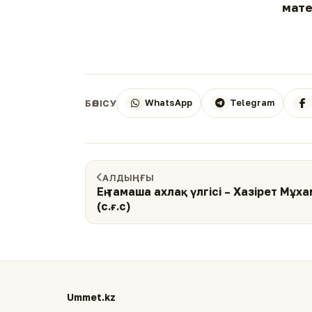
мате
WhatsApp
Telegram
БӨЛІСУ
АЛДЫҢҒЫ
Ең тамаша ахлақ үлгісі – Хазірет Мұх
(с.ғ.с)
Ummet.kz