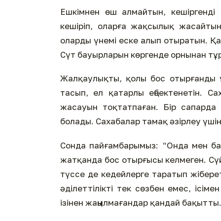
Ешкімнен өш алмайтын, кешіргенді
кешіріп, оларға жақсылық жасайты
оларды үнемі еске алып отыратын. Қа
Сүт бауырларын көргенде орнынан тұр
Жалқаулықты, қолы бос отырғанды 
тасып, ел қатарлы еңбектенетін. С
жасауын тоқтатпаған. Бір сапарда
болады. Сахабалар тамақ әзірлеу үші
Сонда пайғамбарымыз: “Онда мен б
жатқанда бос отырғысы келмеген. Сүй
түссе де кедейлерге таратып жібере
әділеттілікті тек сөзбен емес, ісіме
ізінен жаңылмағандар қандай бақытты.