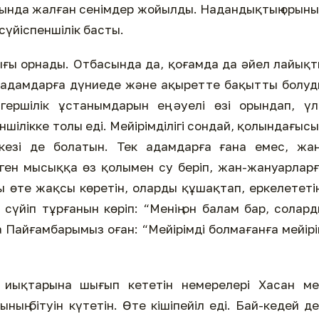
асында жалған сенімдер жойылды. Надандықтың орын
сүйіспеншілік басты.
ы орнады. Отбасында да, қоғамда да әйел лайық
 адамдарға дүниеде және ақыретте бақытты болуд
ершілік ұстанымдарын ең әуелі өзі орындап, үл
ншілікке толы еді. Мейірімділігі сондай, қолындағыс
 кезі де болатын. Тек адамдарға ғана емес, жа
еген мысыққа өз қолымен су беріп, жан-жануарлар
ы өте жақсы көретін, оларды құшақтап, еркелететі
 сүйіп тұрғанын көріп: “Менің он балам бар, солард
да Пайғамбарымыз оған: “Мейірімді болмағанға мейір
 иықтарына шығып кететін немерелері Хасан ме
ның бітуін күтетін. Өте кішіпейіл еді. Бай-кедей д