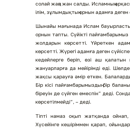
солай жаңа жан салды. Исламның арқ
ілім, зұлымдықтың орнын адамға деген 
Шынайы мағынада Ислам бауырластығ
орнын тапты. Сүйікті пайғамбарымыз
жолдарын көрсетті. Үйреткен адамг
көрсетті. Жүрегі адамға деген сүйіспе
кедейлерге беріп, өзі аш қалатын
жануарларға да мейірімді еді. Шөлд
жақсы қарауға әмір еткен. Балалард
Бір кісі пайғамбарымыздың бір баланы
біреуін де сүйген емеспін” деді. Сон
көрсетілмейді”, – деді.
Тіпті намаз оқып жатқанда ойнап,
Хүсейінге кешіріммен қарап, ойындары