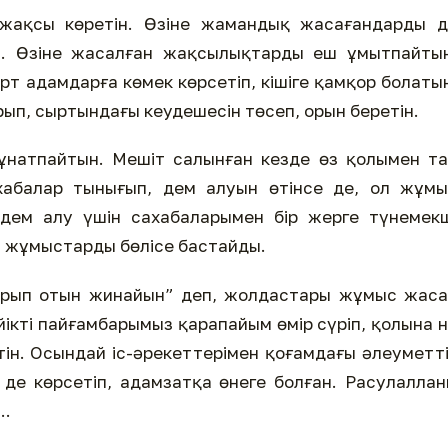
 жақсы көретін. Өзіне жамандық жасағандарды д
н. Өзіне жасалған жақсылықтарды еш ұмытпайтын
рт адамдарға көмек көрсетіп, кішіге қамқор болаты
ып, сыртындағы кеудешесін төсеп, орын беретін.
ұнатпайтын. Мешіт салынған кезде өз қолымен т
ахабалар тынығып, дем алуын өтінсе де, ол жұм
 дем алу үшін сахабаларымен бір жерге түнемек
н жұмыстарды бөлісе бастайды.
арып отын жинайын” деп, жолдастары жұмыс жаса
ікті пайғамбарымыз қарапайым өмір сүріп, қолына 
тін. Осындай іс-әрекеттерімен қоғамдағы әлеуметт
н де көрсетіп, адамзатқа өнеге болған. Расулаллан
..