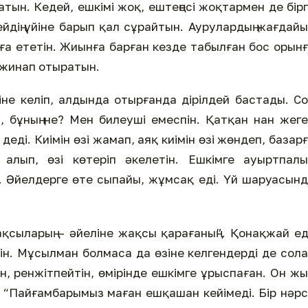
тын. Кедей, ешкімі жоқ, ештеңесі жоқтармен де бір
ейдің үйіне барып қал сұрайтын. Аурулардың жағдай
ұға ететін. Жиынға барған кезде табылған бос орын
 жинап отыратын.
йіне келіп, алдында отырғанда дірілдей бастады. С
 бұның не? Мен билеуші емеспін. Қатқан нан жег
деді. Киімін өзі жамап, аяқ киімін өзі жөндеп, базар
алып, өзі көтеріп әкелетін. Ешкімге ауыртпалы
. Әйелдерге өте сыпайы, жұмсақ еді. Үй шаруасын
ақсыларың – әйеліне жақсы қарағаның”. Қонақжай ед
тін. Мұсылман болмаса да өзіне келгендерді де сол
н, ренжітпейтін, өмірінде ешкімге ұрыспаған. Он ж
: “Пайғамбарымыз маған ешқашан кейімеді. Бір нәр