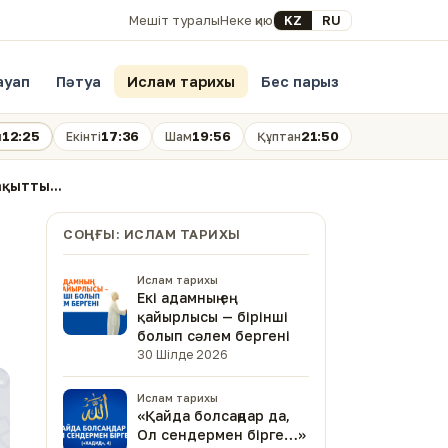
Select your language
KZ
RU
Мешіт туралы
Неке қию
ауап
Пәтуа
Ислам тарихы
Бес парыз
12:25
17:36
19:56
21:50
н
Екінті
Шам
Құптан
қытты...
СОҢҒЫ: ИСЛАМ ТАРИХЫ
Ислам тарихы
Екі адамның ең
қайырлысы — бірінші
болып сәлем бергені
30 Шілде 2026
Ислам тарихы
«Қайда болсаңдар да,
Ол сендермен бірге…»