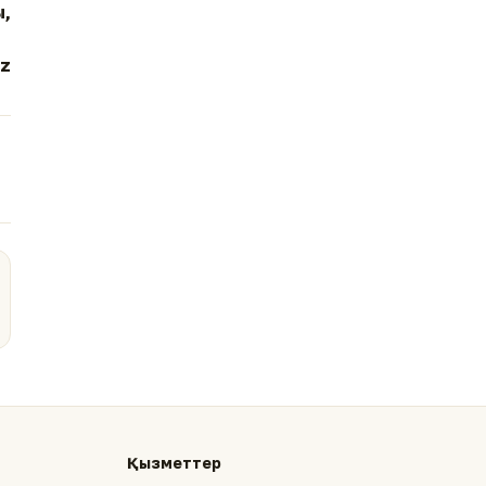
ы,
z
Қызметтер