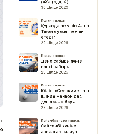
(«Хадид», 4)
30 Шілде 2026
Ислам тарихы
Құранда не үшін Алла
Тағала уақытпен ант
етеді?
29 Шілде 2026
Ислам тарихы
Дене сабыры және
нәпсі сабыры
28 Шілде 2026
Ислам тарихы
Ібіліс: «Сенің үмметіңнің
ішінде менің он бес
дұшпаным бар»
28 Шілде 2026
ыт
Пайғамбар (с.ғ.с) тарихы
Сейсенбі күніне
ге
арналған салауат