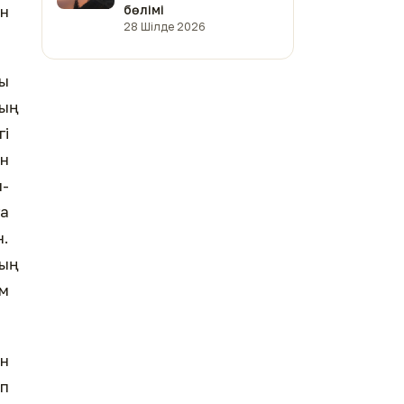
ын
бөлімі
28 Шілде 2026
ты
ың
гі
ын
н-
ға
н.
ың
ім
н
еп