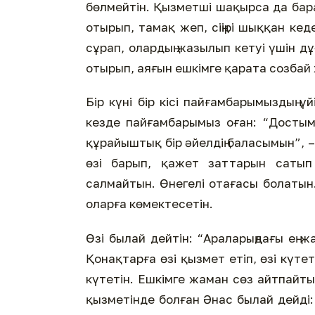
бөлмейтін. Қызметші шақырса да бара
отырып, тамақ жеп, сіңірі шыққан кед
сұрап, олардың жазылып кетуі үшін д
отырып, аяғын ешкімге қарата созбай
Бір күні бір кісі пайғамбарымыздың ү
кезде пайғамбарымыз оған: “Достым,
құрайыштық бір әйелдің баласымын”, – 
өзі барып, қажет заттарын сатып 
салмайтын. Өнегелі отағасы болатын
оларға көмектесетін.
Өзі былай дейтін: “Араларыңдағы ең ж
Қонақтарға өзі қызмет етіп, өзі күте
күтетін. Ешкімге жаман сөз айтпайты
қызметінде болған Әнас былай дейді