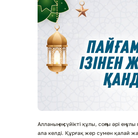
Алланың ең сүйікті құлы, соңғы әрі ең 
ала келді. Құрғақ жер сумен қалай 