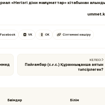
риал «Негізгі діни мағлұматтар» кітабынан алынд
ummet.k
Facebook
VK
OK
Сілтемені көшіру
КЕЛЕСІ
аммед
Пайғамбар (с.ғ.с.) Құранның қанша аятын
тәпсірлеген?
Бөлімдер
Білім