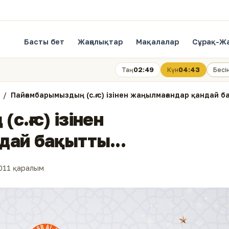
Басты бет
Жаңалықтар
Мақалалар
Сұрақ-Ж
02:49
04:43
Таң
Күн
Бесі
Пайғамбарымыздың (с.ғ.с) ізінен жаңылмағандар қандай ба
.ғ.с) ізінен
дай бақытты...
011 қаралым