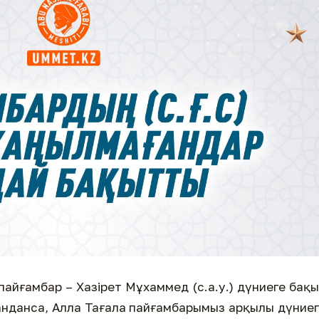
ұлы пайғамбар – Хазірет Мұхаммед (с.а.у.) дүниеге бақ
жанданса, Алла Тағала пайғамбарымыз арқылы дүние