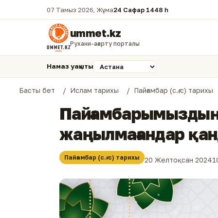
07 Тамыз 2026, Жұма
24 Сафар 1448 һ.
ummet.kz
Рухани-ағарту порталы
Намаз уақыты
Басты бет
Ислам тарихы
Пайғамбар (с.ғ.с) тарихы
Пайғамбарымыздың (с
жаңылмағандар қан
Пайғамбар (с.ғ.с) тарихы
20 Желтоқсан 2024
1