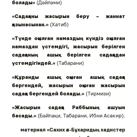
болады»
(Дәйләми)
«Садақаны жасырын беру – жаннат
қазынасынан.»
(Хатиб)
«Түнде оқылған намаздың күндіз оқылған
намаздан үстемдігі, жасырын берілген
садақаның ашық берілген садақадан
үстемдігіндей.»
(Табарани)
«Құранды ашық оқыған ашық садақа
бергендей, жасырын оқыған жасырын
садақа бергендей болады.»
(Тирмизи)
«Жасырын садақа Раббының ашуын
басады.»
(Бәйһақи, Табарани, Ибни Асакир).
материал «Сахих әл-Бұхаридың хадистер