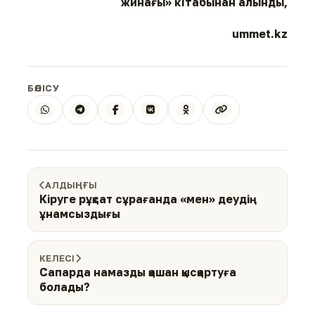
жинағы» кітабынан алынды,
ummet.kz
БӨЛІСУ
АЛДЫҢҒЫ
Кіруге рұқсат сұрағанда «мен» деудің
ұнамсыздығы
КЕЛЕСІ
Сапарда намазды қашан қысқартуға
болады?