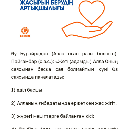
Әбу Һурайрадан (Алла оған разы болсын).
Пайғамбар (с.а.с.): «Жеті (адамды) Алла Оның
саясынан басқа сая болмайтын күні Өз
саясында паналатады:
1) әділ басшы;
2) Алланың ғибадатында ержеткен жас жігіт;
3) жүрегі мешіттерге байланған кісі;