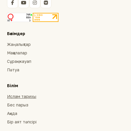
Бөлімдер
Жаңалықтар
Мақалалар
Сұрақ-жауап
Пәтуа
Білім
Ислам тарихы
Бес парыз
Ақида
Бір аят тәпсірі