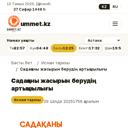
10 Тамыз 2026, Дүйсенбі
Select your lan
KZ
RU
27 Сафар 1448 һ.
ummet.kz
Мәзір
Намаз уақыты
02:57
04:48
12:25
17:32
19:51
Таң
Күн
Бесін
Екінті
Шам
Басты бет
Ислам тарихы
Садақаны жасырын берудің артықшылығы
Садақаны жасырын берудің
артықшылығы
Ислам тарихы
29 Шілде 2025
1756 қаралым