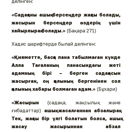
делінген:
«Садақаны ашық берсеңдер жақсы болады,
жасырын берсеңдер өздерің үшін
хайырлырақ болады.»
(Бақара 271)
Хадис шәрифтерде былай делінген:
«Қияметте, басқа пана табылмаған күнде
Алла Тағаланың панасындағы жеті
адамның бірі – берген садақасын
жасырған, оң қолының бергенінен сол
қолының хабары болмаған адам.»
(Бұхари)
«Жасырын
(садақа, жақсылық және
ғибадаттар)
ашық жасалғаннан абзалырақ.
Тек, жақсы бір үлгі болатын болса, ашық
жасау жасырыннан абзал