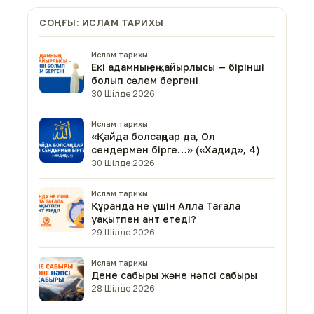
СОҢҒЫ: ИСЛАМ ТАРИХЫ
Ислам тарихы
Екі адамның ең қайырлысы — бірінші
болып сәлем бергені
30 Шілде 2026
Ислам тарихы
«Қайда болсаңдар да, Ол
сендермен бірге…» («Хадид», 4)
30 Шілде 2026
Ислам тарихы
Құранда не үшін Алла Тағала
уақытпен ант етеді?
29 Шілде 2026
Ислам тарихы
Дене сабыры және нәпсі сабыры
28 Шілде 2026