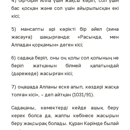
4) бір-бірін Алла үшін жақсы көріп, сол үшін
бас қосқан және сол үшін айырылысқан екі
кісі;
5) мансапты әрі көрікті бір әйел (зина
жасауға) шақырғанда: «Расында, мен
Алладан қорқамын» деген кісі;
6) садақа беріп, оны оң қолы сол қолының не
беріп жатқанын білмей қалатындай
(дәрежеде) жасырған кісі;
7) оңашада Алланы еске алып, көздері жасқа
толған кісі», – деп айтқан (1031/91).
Садақаны, көмектерді кейде ашық беру
керек болса да, жалпы көбінесе жасырын
беру жақсырақ болады. Құран Кәрімде былай