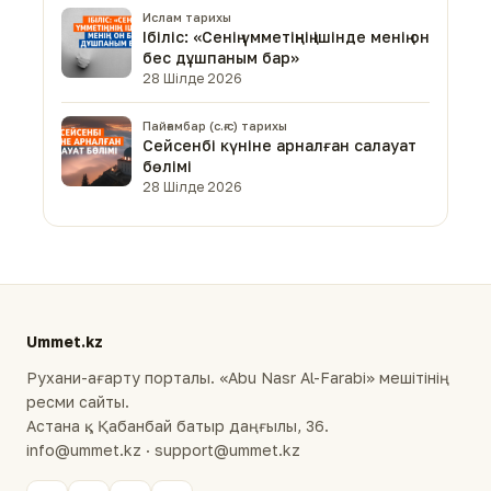
Ислам тарихы
Ібіліс: «Сенің үмметіңнің ішінде менің он
бес дұшпаным бар»
28 Шілде 2026
Пайғамбар (с.ғ.с) тарихы
Сейсенбі күніне арналған салауат
бөлімі
28 Шілде 2026
Ummet.kz
Рухани-ағарту порталы. «Abu Nasr Al-Farabi» мешітінің
ресми сайты.
Астана қ., Қабанбай батыр даңғылы, 36.
info@ummet.kz · support@ummet.kz