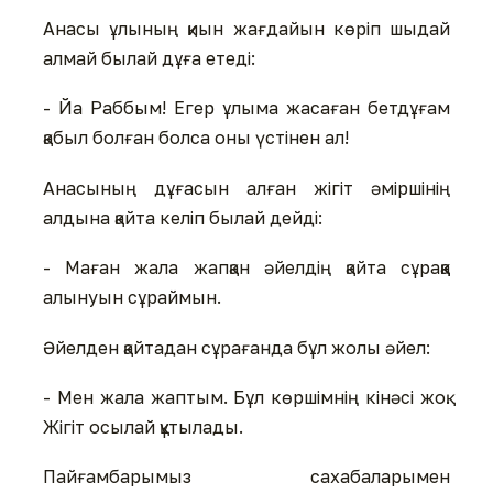
Анасы ұлының қиын жағдайын көріп шыдай
алмай былай дұға етеді:
- Йа Раббым! Егер ұлыма жасаған бетдұғам
қабыл болған болса оны үстінен ал!
Анасының дұғасын алған жігіт әміршінің
алдына қайта келіп былай дейді:
- Маған жала жапқан әйелдің қайта сұраққа
алынуын сұраймын.
Әйелден қайтадан сұрағанда бұл жолы әйел:
- Мен жала жаптым. Бұл көршімнің кінәсі жоқ.
Жігіт осылай құтылады.
Пайғамбарымыз сахабаларымен