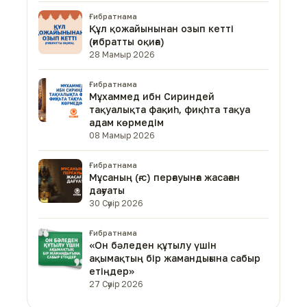
Ғибратнама
Құл қожайынынан озып кетті
(ғибратты оқиға)
28 Мамыр 2026
Ғибратнама
Мұхаммед ибн Сириндей
тақуалықта фақиһ, фиқһта тақуа
адам көрмедім
08 Мамыр 2026
Ғибратнама
Мұсаның (ғ.с) перғауынға жасаған
дағуаты
30 Сәуір 2026
Ғибратнама
«Он бәледен құтылу үшін
ақымақтың бір жамандығына сабыр
етіңдер»
27 Сәуір 2026