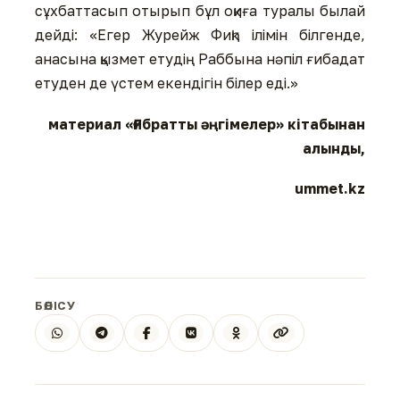
сұхбаттасып отырып бұл оқиға туралы былай
дейді: «Егер Журейж Фиқһ ілімін білгенде,
анасына қызмет етудің Раббына нәпіл ғибадат
етуден де үстем екендігін білер еді.»
материал «Ғибратты әңгімелер» кітабынан
алынды,
ummet.kz
БӨЛІСУ