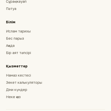
Сұрақ-жауап
Пәтуа
Білім
Ислам тарихы
Бес парыз
Ақида
Бір аят тәпсірі
Қызметтер
Намаз кестесі
Зекет калькуляторы
Діни күндер
Неке қию