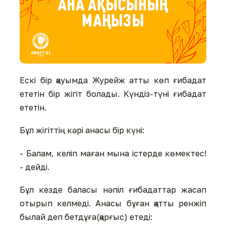
Ескі бір қауымда Журейж атты көп ғибадат
ететін бір жігіт болады. Күндіз-түні ғибадат
ететін.
Бұл жігіттің кәрі анасы бір күні:
- Балам, келіп маған мына істерде көмектес!
- дейді.
Бұл кезде баласы нәпіл ғибадаттар жасап
отырып келмеді. Анасы бұған қатты ренжіп
былай деп бетдұға(қарғыс) етеді: