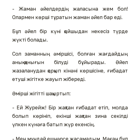
- Жаман әйелдердің жаласына жем бол!
Олармен көрші тұратын жаман әйел бар еді.
Бұл әйел бір күні қойшыдан некесіз түрде
жүкті болады.
Сол заманның әміршісі, болған жағдайдың
анық-қанығын білуді бұйырады. Әйел
жазаланудан қорқып кінәні көршісіне, ғибадат
етуші жігітке жауып жібереді.
Әмірші жігітті шақыртып:
- Ей Журейж! Бір жақтан ғибадат етіп, молда
болып көрініп, екінші жақтан зина секілді
үлкен күнәға батып жүр екенсің.
- Мен мұндай ешнәрсе жасамадым. Маған бұл