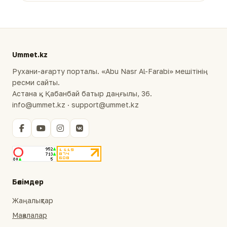
Ummet.kz
Рухани-ағарту порталы. «Abu Nasr Al-Farabi» мешітінің
ресми сайты.
Астана қ., Қабанбай батыр даңғылы, 36.
info@ummet.kz · support@ummet.kz
Бөлімдер
Жаңалықтар
Мақалалар