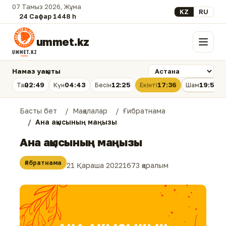
07 Тамыз 2026, Жұма
Select your lan
KZ
RU
24 Сафар 1448 һ.
ummet.kz
Мәзір
Намаз уақыты
02:49
04:43
12:25
17:36
19:56
Таң
Күн
Бесін
Екінті
Шам
Басты бет
Мақалалар
Ғибратнама
Ана ақысының маңызы
Ана ақысының маңызы
Ғибратнама
21 Қараша 2022
1673 қаралым