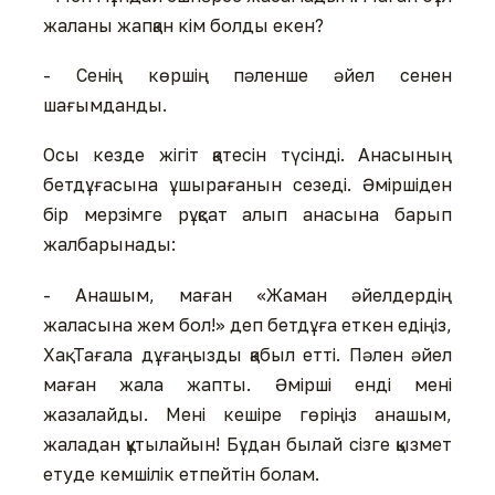
жаланы жапқан кім болды екен?
- Сенің көршің пәленше әйел сенен
шағымданды.
Осы кезде жігіт қатесін түсінді. Анасының
бетдұғасына ұшырағанын сезеді. Әміршіден
бір мерзімге рұқсат алып анасына барып
жалбарынады:
- Анашым, маған «Жаман әйелдердің
жаласына жем бол!» деп бетдұға еткен едіңіз,
Хақ Тағала дұғаңызды қабыл етті. Пәлен әйел
маған жала жапты. Әмірші енді мені
жазалайды. Мені кешіре гөріңіз анашым,
жаладан құтылайын! Бұдан былай сізге қызмет
етуде кемшілік етпейтін болам.