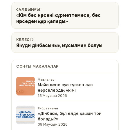
АЛДЫҢҒЫ
«Кім бес нәрсені құрметтемесе, бес
нәрседен құр қалады»
КЕЛЕСІ
Яһуди дінбасының мұсылман болуы
СОҢҒЫ МАҚАЛАЛАР
Мақалалар
Майға және суға түскен лас
нәрселердің үкімі
15 Маусым 2026
Ғибратнама
«Дінбасы, бұл елде қашан той
болады?»
09 Маусым 2026