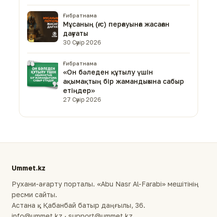
Ғибратнама
Мұсаның (ғ.с) перғауынға жасаған
дағуаты
30 Сәуір 2026
Ғибратнама
«Он бәледен құтылу үшін
ақымақтың бір жамандығына сабыр
етіңдер»
27 Сәуір 2026
Ummet.kz
Рухани-ағарту порталы. «Abu Nasr Al-Farabi» мешітінің
ресми сайты.
Астана қ., Қабанбай батыр даңғылы, 36.
info@ummet.kz · support@ummet.kz