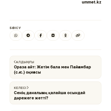
ummet.kz
БӨЛІСУ
АЛДЫҢҒЫ
Ораза айт: Жетім бала мен Пайғамбар
(с.ғ.с.) оқиғасы
КЕЛЕСІ
Сенің даналығың қалайша осындай
дәрежеге жетті?