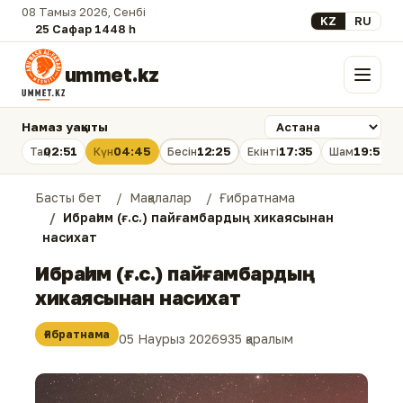
08 Тамыз 2026, Сенбі
Select your lan
KZ
RU
25 Сафар 1448 һ.
ummet.kz
Мәзір
Намаз уақыты
02:51
04:45
12:25
17:35
19:54
Таң
Күн
Бесін
Екінті
Шам
Басты бет
Мақалалар
Ғибратнама
Ибраһим (ғ.с.) пайғамбардың хикаясынан
насихат
Ибраһим (ғ.с.) пайғамбардың
хикаясынан насихат
Ғибратнама
05 Наурыз 2026
935 қаралым