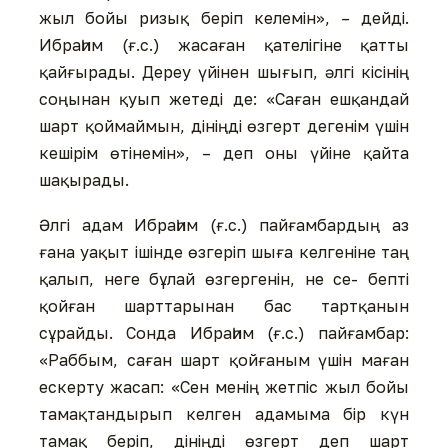
жыл бойы ризық беріп келемін», – дейді.
Ибраһим (ғ.с.) жасаған қателігіне қатты
қайғырады. Дереу үйінен шығып, әлгі кісінің
соңынан қуып жетеді де: «Саған ешқандай
шарт қоймаймын, дініңді өзгерт дегенім үшін
кешірім өтінемін», – деп оны үйіне қайта
шақырады.
Әлгі адам Ибраһим (ғ.с.) пайғамбардың аз
ғана уақыт ішінде өзгеріп шыға келгеніне таң
қалып, неге бұлай өзгергенін, не се- бепті
қойған шарттарынан бас тартқанын
сұрайды. Сонда Ибраһим (ғ.с.) пайғамбар:
«Раббым, саған шарт қойғаным үшін маған
ескерту жасап: «Сен менің жетпіс жыл бойы
тамақтандырып келген адамыма бір күн
тамақ беріп, дініңді өзгерт деп шарт