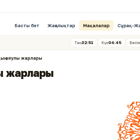
Басты бет
Жаңалықтар
Мақалалар
Сұрақ-Ж
02:51
04:45
Таң
Күн
Бесін
ың аяулы жарлары
ы жарлары