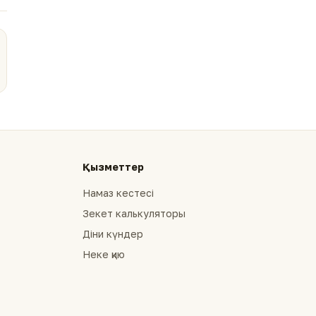
Қызметтер
Намаз кестесі
Зекет калькуляторы
Діни күндер
Неке қию