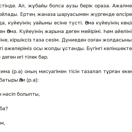
үстінде. Ал, жұбайы болса аузы берік ораза. Ажалм
ойлады. Ертең жаназа шаруасымен жүргенде әлсір
 күйеуінің уайымы есіне түсті. Әсмә күйеуінің көңі
ен Әсмә. Күйеуінің жарына деген мейірімі. Һәм әйелін
іне, кіршіксіз таза сезім. Дүниеден озған жолдасын
і әжелеріміз осы жолды ұстанды. Бүгінгі келіншект
деген игі тілек бар.
атима (р.а) оның мисуагімен тісін тазалап тұрған еке
тыры Әли (р.а):
н нәсіп болыпты,
ба?
м,