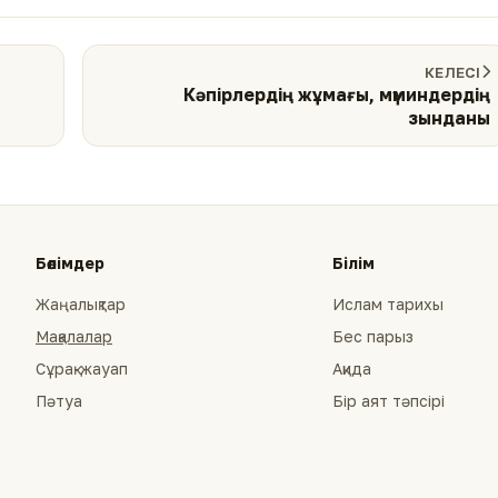
КЕЛЕСІ
Кәпірлердің жұмағы, мүминдердің
зынданы
Бөлімдер
Білім
Жаңалықтар
Ислам тарихы
Мақалалар
Бес парыз
Сұрақ-жауап
Ақида
Пәтуа
Бір аят тәпсірі