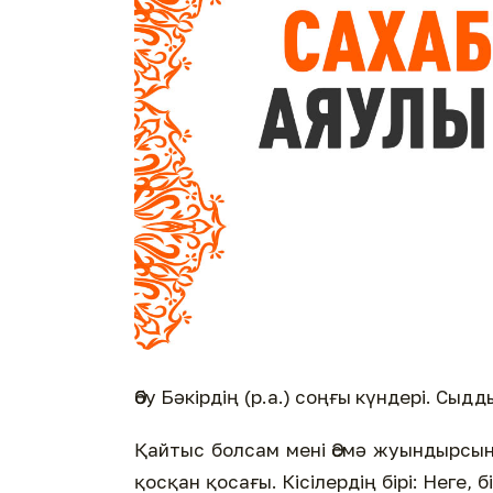
Әбу Бәкірдің (р.а.) соңғы күндері. Сыд
Қайтыс болсам мені Әсмә жуындырсын,
қосқан қосағы. Кісілердің бірі: Неге, б