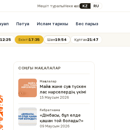
Select your language
KZ
RU
Мешіт туралы
Неке қию
ауап
Пәтуа
Ислам тарихы
Бес парыз
12:25
17:35
19:54
21:47
Екінті
Шам
Құптан
СОҢҒЫ МАҚАЛАЛАР
Мақалалар
Майға және суға түскен
лас нәрселердің үкімі
15 Маусым 2026
Ғибратнама
«Дінбасы, бұл елде
қашан той болады?»
09 Маусым 2026