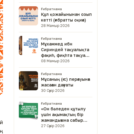
Ғибратнама
Құл қожайынынан озып
кетті (ғибратты оқиға)
28 Мамыр 2026
Ғибратнама
Мұхаммед ибн
Сириндей тақуалықта
фақиһ, фиқһта тақуа
адам көрмедім
08 Мамыр 2026
Ғибратнама
Мұсаның (ғ.с) перғауынға
жасаған дағуаты
30 Сәуір 2026
Ғибратнама
«Он бәледен құтылу
үшін ақымақтың бір
жамандығына сабыр
ай
етіңдер»
27 Сәуір 2026
ің