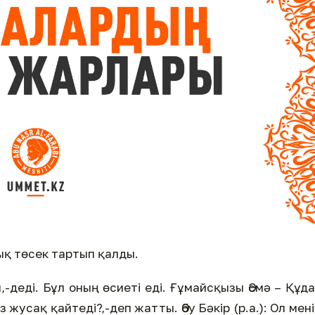
дық төсек тартып қалды.
-деді. Бұл оның өсиеті еді. Ғұмайсқызы Әсмә – Құд
із жусақ қайтеді?,-деп жатты. Әбу Бәкір (р.а.): Ол мен