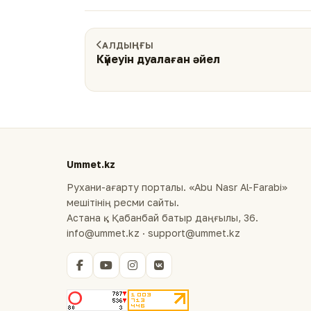
АЛДЫҢҒЫ
Күйеуін дуалаған әйел
Ummet.kz
Рухани-ағарту порталы. «Abu Nasr Al-Farabi»
мешітінің ресми сайты.
Астана қ., Қабанбай батыр даңғылы, 36.
info@ummet.kz · support@ummet.kz