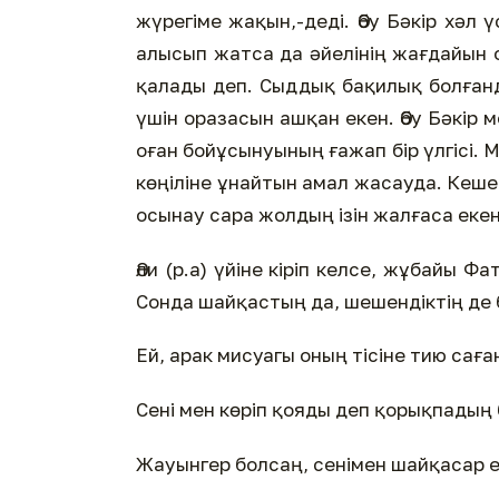
жүрегіме жақын,-деді. Әбу Бәкір хәл 
алысып жатса да әйелінің жағдайын 
қалады деп. Сыддық бақилық болғанда,
үшін оразасын ашқан екен. Әбу Бәкір м
оған бойұсынуының ғажап бір үлгісі. М
көңіліне ұнайтын амал жасауда. Кешег
осынау сара жолдың ізін жалғаса екен 
Әли (р.а) үйіне кіріп келсе, жұбайы Ф
Сонда шайқастың да, шешендіктің де ба
Ей, арак мисуагы оның тісіне тию саға
Сені мен көріп қояды деп қорықпадың 
Жауынгер болсаң, сенімен шайқасар е