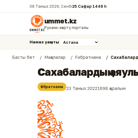
08 Тамыз 2026, Сенбі
25 Сафар 1448 һ.
ummet.kz
Рухани-ағарту порталы
Намаз уақыты
Басты бет
Мақалалар
Ғибратнама
Сахабалард
Сахабалардың аяул
Ғибратнама
23 Тамыз 2022
1698 қаралым