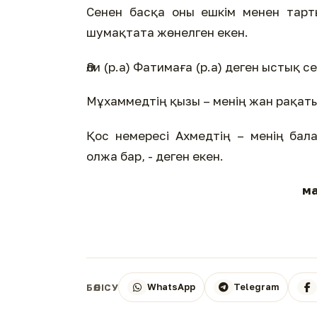
Сенен басқа оны ешкім менен тарт
шумақтата жөнелген екен.
Әли (р.а) Фатимаға (р.а) деген ыстық се
Мұхаммедтің қызы – менің жан рақаты
Қос немересі Ахмедтің – менің бала
олжа бар, - деген екен.
ма
WhatsApp
Telegram
БӨЛІСУ