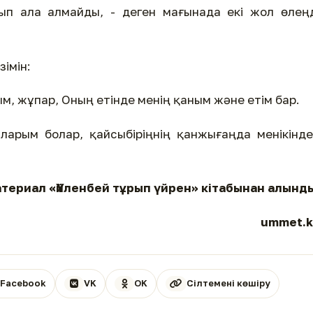
ып ала алмайды, - деген мағынада екі жол өлең
зімін:
м, жұпар, Оның етінде менің қаным және етім бар.
ларым болар, қайсыбіріңнің қанжығаңда менікінд
териал «Үйленбей тұрып үйрен» кітабынан алынд
ummet.k
Facebook
VK
OK
Сілтемені көшіру