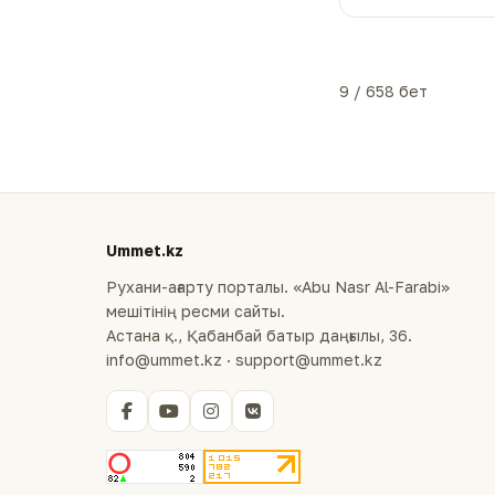
9 / 658 бет
Ummet.kz
Рухани-ағарту порталы. «Abu Nasr Al-Farabi»
мешітінің ресми сайты.
Астана қ., Қабанбай батыр даңғылы, 36.
info@ummet.kz · support@ummet.kz