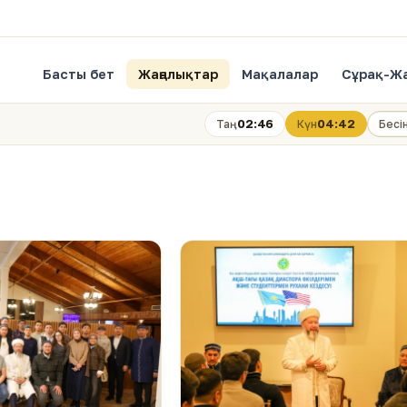
Басты бет
Жаңалықтар
Мақалалар
Сұрақ-Ж
02:46
04:42
Таң
Күн
Бесі