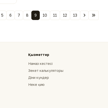
5
6
7
8
9
10
11
12
13
Қызметтер
Намаз кестесі
Зекет калькуляторы
Діни күндер
Неке қию