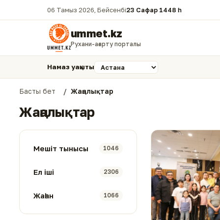
06 Тамыз 2026, Бейсенбі
23 Сафар 1448 һ.
ummet.kz
Рухани-ағарту порталы
Намаз уақыты
Басты бет
Жаңалықтар
Жаңалықтар
Мешіт тынысы
1046
Ел іші
2306
Жаһан
1066