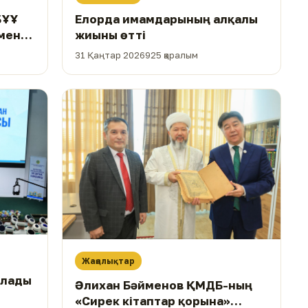
Елорда имамдарының алқалы
БҰҰ
жиыны өтті
імен
31 Қаңтар 2026
925 қаралым
Жаңалықтар
ылады
Әлихан Бәйменов ҚМДБ-ның
«Сирек кітаптар қорына»