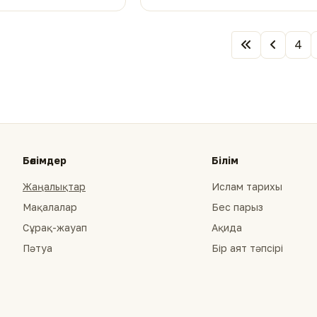
4
Бөлімдер
Білім
Жаңалықтар
Ислам тарихы
Мақалалар
Бес парыз
Сұрақ-жауап
Ақида
Пәтуа
Бір аят тәпсірі