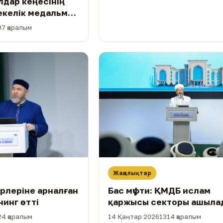
дар кеңесінің
екелік медальмен
ы
97 қаралым
Жаңалықтар
рлеріне арналған
Бас мүфти: ҚМДБ ислам
инг өтті
қаржысы секторы ашыла
24 қаралым
14 Қаңтар 2026
1314 қаралым