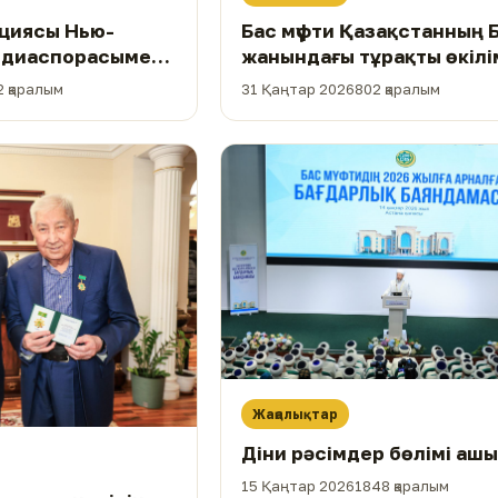
циясы Нью-
Бас мүфти Қазақстанның 
қ диаспорасымен
жанындағы тұрақты өкіл
су өткізді
кездесті
2 қаралым
31 Қаңтар 2026
802 қаралым
Жаңалықтар
Діни рәсімдер бөлімі аш
15 Қаңтар 2026
1848 қаралым