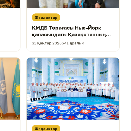
Жаңалықтар
ҚМДБ Төрағасы Нью-Йорк
қаласындағы Қазақстанның
бас консулымен кездесті
31 Қаңтар 2026
641 қаралым
Жаңалықтар