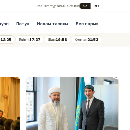
Select your language
KZ
RU
Мешіт туралы
Неке қию
ауап
Пәтуа
Ислам тарихы
Бес парыз
12:25
17:37
19:58
21:53
н
Екінті
Шам
Құптан