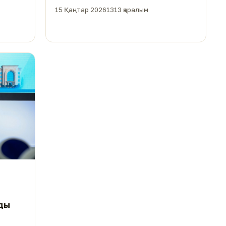
құнды жәдігер табыстады
15 Қаңтар 2026
1313 қаралым
ды