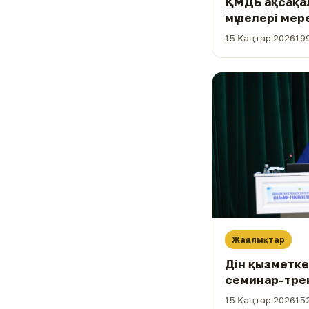
ҚМДБ ақсақал
мүшелері мер
марапатталд
15 Қаңтар 2026
19
Жаңалықтар
Дін қызметке
семинар-трен
15 Қаңтар 2026
15