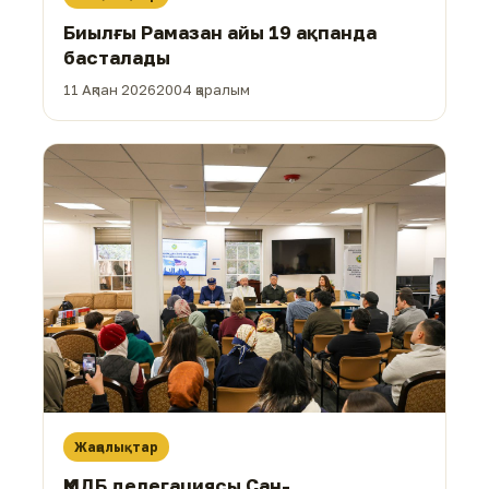
Биылғы Рамазан айы 19 ақпанда
басталады
11 Ақпан 2026
2004 қаралым
Жаңалықтар
ҚМДБ делегациясы Сан-