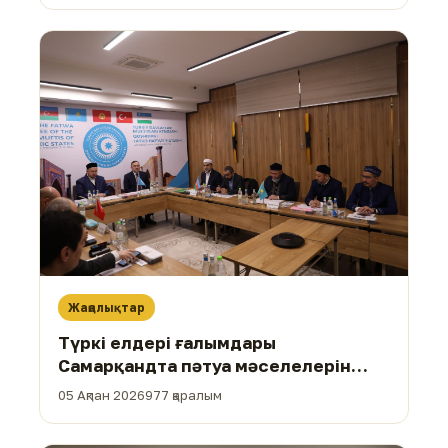
Жаңалықтар
Түркі елдері ғалымдары
Самарқандта пәтуа мәселелерін
талқылады
05 Ақпан 2026
977 қаралым