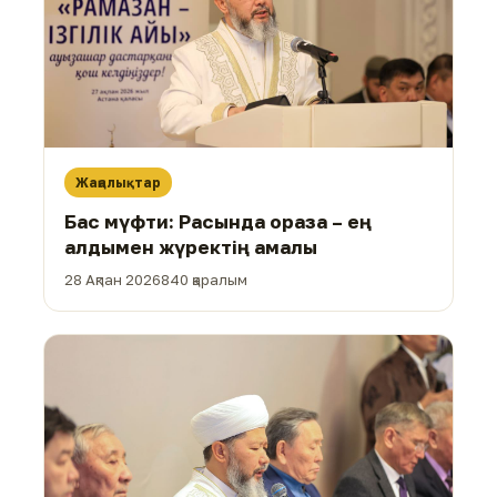
Жаңалықтар
Бас мүфти: Расында ораза – ең
алдымен жүректің амалы
28 Ақпан 2026
840 қаралым