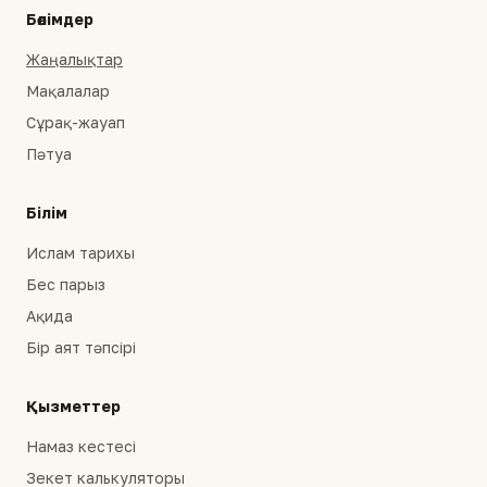
Бөлімдер
Жаңалықтар
Мақалалар
Сұрақ-жауап
Пәтуа
Білім
Ислам тарихы
Бес парыз
Ақида
Бір аят тәпсірі
Қызметтер
Намаз кестесі
Зекет калькуляторы