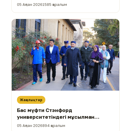
кездесті
05 Ақпан 2026
1585 қаралым
Жаңалықтар
Бас мүфти Стэнфорд
университетіндегі мұсылман
қауымымен жұмысқа жауапты
05 Ақпан 2026
894 қаралым
өкілмен кездесті