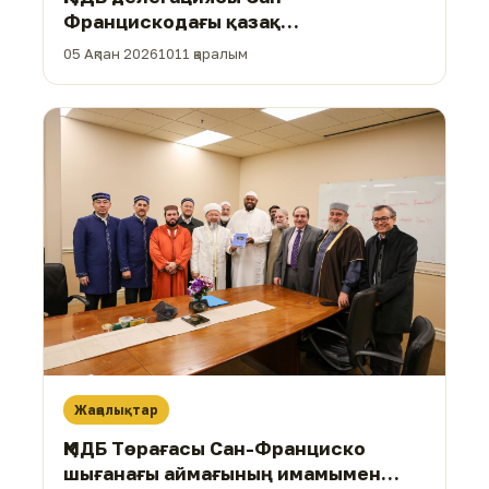
Францискодағы қазақ
диаспорасымен кездесті
05 Ақпан 2026
1011 қаралым
Жаңалықтар
ҚМДБ Төрағасы Сан-Франциско
шығанағы аймағының имамымен