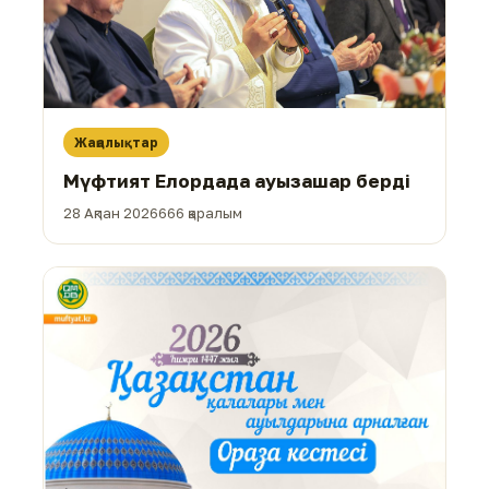
Жаңалықтар
Мүфтият Елордада ауызашар берді
28 Ақпан 2026
666 қаралым