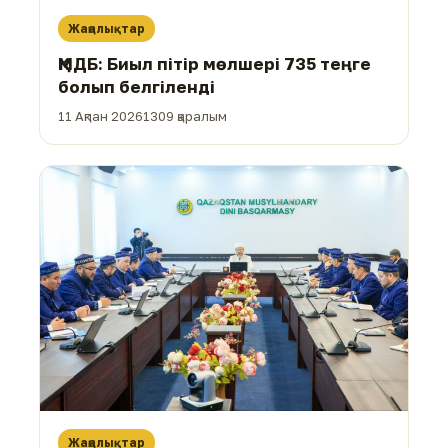
Жаңалықтар
ҚМДБ: Биыл пітір мөлшері 735 теңге
болып белгіленді
11 Ақпан 2026
1309 қаралым
Жаңалықтар