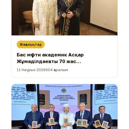
Жаңалықтар
Бас мүфти академик Асқар
Жұмаділдаевты 70 жас
мерейтойымен құттықтады
11 Наурыз 2026
604 қаралым