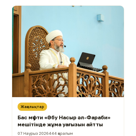
Жаңалықтар
Бас мүфти «Әбу Насыр әл-Фараби»
мешітінде жұма уағызын айтты
07 Наурыз 2026
444 қаралым