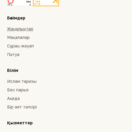
Бөлімдер
Жаңалықтар
Мақалалар
Сұрақ-жауап
Пәтуа
Білім
Ислам тарихы
Бес парыз
Ақида
Бір аят тәпсірі
Қызметтер