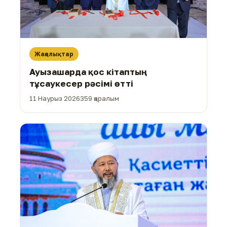
Жаңалықтар
Ауызашарда қос кітаптың
тұсаукесер рәсімі өтті
11 Наурыз 2026
359 қаралым