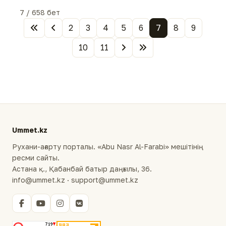
7 / 658 бет
2
3
4
5
6
7
8
9
10
11
Ummet.kz
Рухани-ағарту порталы. «Abu Nasr Al-Farabi» мешітінің
ресми сайты.
Астана қ., Қабанбай батыр даңғылы, 36.
info@ummet.kz · support@ummet.kz