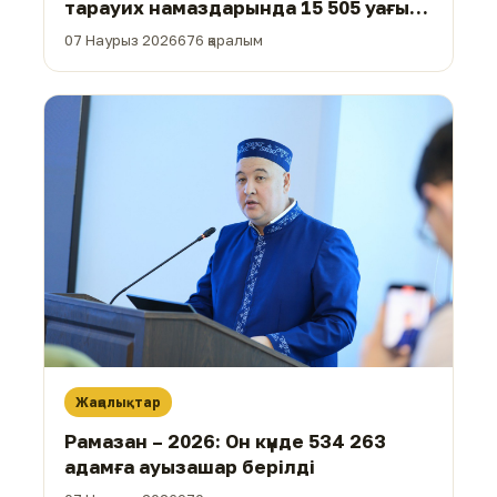
тарауих намаздарында 15 505 уағыз-
насихат айтылды
07 Наурыз 2026
676 қаралым
Жаңалықтар
Рамазан – 2026: Он күнде 534 263
адамға ауызашар берілді