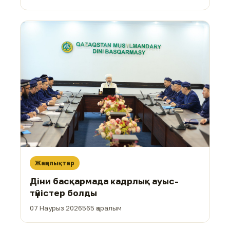
Жаңалықтар
Діни басқармада кадрлық ауыс-
түйістер болды
07 Наурыз 2026
565 қаралым