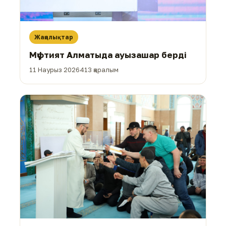
Жаңалықтар
Мүфтият Алматыда ауызашар берді
11 Наурыз 2026
413 қаралым