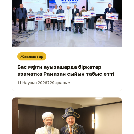
Жаңалықтар
Бас мүфти ауызашарда бірқатар
азаматқа Рамазан сыйын табыс етті
11 Наурыз 2026
729 қаралым