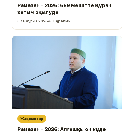
Рамазан - 2026: 699 мешітте Құран
хатым оқылуда
07 Наурыз 2026
961 қаралым
Жаңалықтар
Рамазан - 2026: Алғашқы он күнде