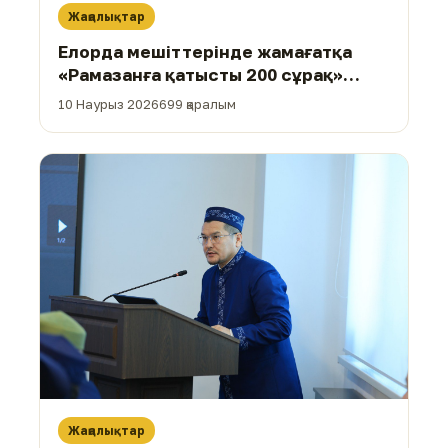
Жаңалықтар
Елорда мешіттерінде жамағатқа
«Рамазанға қатысты 200 сұрақ»
кітабы үлестірілді (фото)
10 Наурыз 2026
699 қаралым
Жаңалықтар