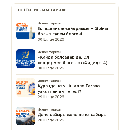
СОҢҒЫ: ИСЛАМ ТАРИХЫ
Ислам тарихы
Екі адамның ең қайырлысы — бірінші
болып сәлем бергені
30 Шілде 2026
Ислам тарихы
«Қайда болсаңдар да, Ол
сендермен бірге…» («Хадид», 4)
30 Шілде 2026
Ислам тарихы
Құранда не үшін Алла Тағала
уақытпен ант етеді?
29 Шілде 2026
Ислам тарихы
Дене сабыры және нәпсі сабыры
28 Шілде 2026