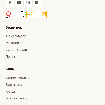
Бөлімдер
Жаңалықтар
Мақалалар
Сұрақ-жауап
Пәтуа
Білім
Ислам тарихы
Бес парыз
Ақида
Бір аят тәпсірі