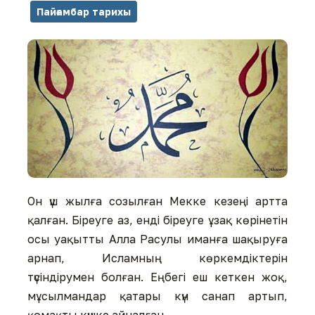
Пайғамбар тарихы
Он үш жылға созылған Мекке кезеңі артта
қалған. Біреуге аз, енді біреуге ұзақ көрінетін
осы уақытты Алла Расулы иманға шақыруға
арнап, Исламның көркемдіктерін
түсіндірумен болған. Еңбегі еш кеткен жоқ,
мұсылмандар қатары күн санап артып,
қомақты күшке айналған.