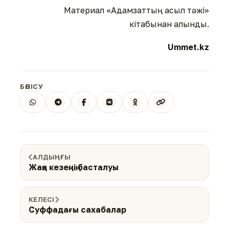
Материал «Адамзаттың асыл тәжі»
кітабынан алынды.
Ummet.kz
БӨЛІСУ
АЛДЫҢҒЫ
Жаңа кезеңнің басталуы
КЕЛЕСІ
Суффадағы сахабалар