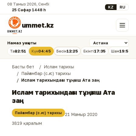
08 Тамыз 2026, Сенбі
Select your lan
KZ
RU
25 Сафар 1448 һ.
ummet.kz
Мәзір
Намаз уақыты
02:51
04:45
12:25
17:35
19:54
Таң
Күн
Бесін
Екінті
Шам
Басты бет
Ислам тарихы
Пайғамбар (с.ғ.с) тарихы
Ислам тарихындағы тұңғыш Ата заң
Ислам тарихындағы тұңғыш Ата
заң
Пайғамбар (с.ғ.с) тарихы
21 Мамыр 2020
3819 қаралым