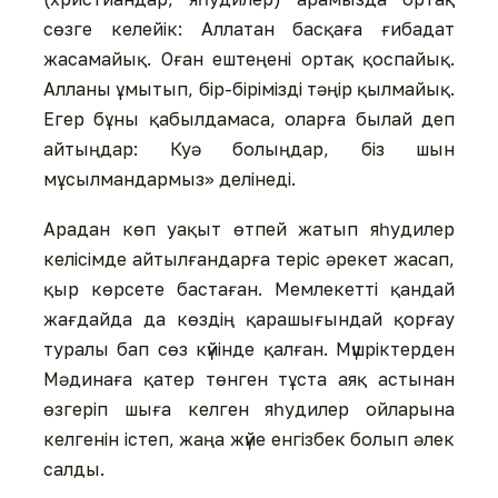
сөзге келейік: Аллатан басқаға ғибадат
жасамайық. Оған ештеңені ортақ қоспайық.
Алланы ұмытып, бір-бірімізді тәңір қылмайық.
Егер бұны қабылдамаса, оларға былай деп
айтыңдар: Куә болыңдар, біз шын
мұсылмандармыз» делінеді.
Арадан көп уақыт өтпей жатып яһудилер
келісімде айтылғандарға теріс әрекет жасап,
қыр көрсете бастаған. Мемлекетті қандай
жағдайда да көздің қарашығындай қорғау
туралы бап сөз күйінде қалған. Мүшріктерден
Мәдинаға қатер төнген тұста аяқ астынан
өзгеріп шыға келген яһудилер ойларына
келгенін істеп, жаңа жүйе енгізбек болып әлек
салды.