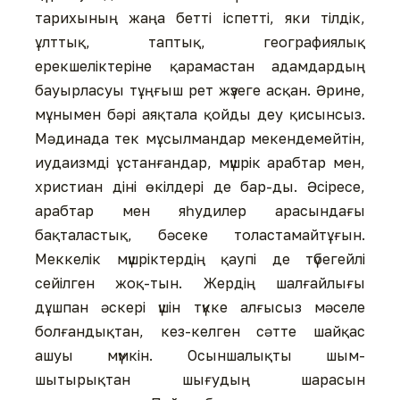
тарихының жаңа бетті іспетті, яки тілдік,
ұлттық, таптық, географиялық
ерекшеліктеріне қарамастан адамдардың
бауырласуы тұңғыш рет жүзеге асқан. Әрине,
мұнымен бәрі аяқтала қойды деу қисынсыз.
Мәдинада тек мұсылмандар мекендемейтін,
иудаизмді ұстанғандар, мүшрік арабтар мен,
христиан діні өкілдері де бар-ды. Әсіресе,
арабтар мен яһудилер арасындағы
бақталастық, бәсеке толастамайтұғын.
Меккелік мүшріктердің қаупі де түбегейлі
сейілген жоқ-тын. Жердің шалғайлығы
дұшпан әскері үшін түкке алғысыз мәселе
болғандықтан, кез-келген сәтте шайқас
ашуы мүмкін. Осыншалықты шым-
шытырықтан шығудың шарасын