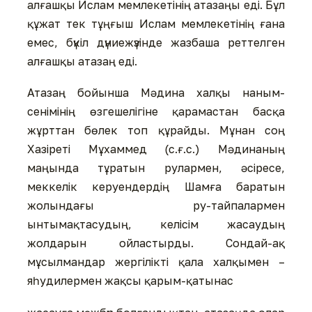
алғашқы Ислам мемлекетінің атазаңы еді. Бұл
құжат тек тұңғыш Ислам мемлекетінің ғана
емес, бүкіл дүниежүзінде жазбаша реттелген
алғашқы атазаң еді.
Атазаң бойынша Мәдина халқы наным-
сенімінің өзгешелігіне қарамастан басқа
жұрттан бөлек топ құрайды. Мұнан соң
Хазіреті Мұхаммед (с.ғ.с.) Мәдинаның
маңында тұратын рулармен, әсіресе,
меккелік керуендердің Шамға баратын
жолындағы ру-тайпалармен
ынтымақтасудың, келісім жасаудың
жолдарын ойластырды. Сондай-ақ
мұсылмандар жергілікті қала халқымен –
яһудилермен жақсы қарым-қатынас