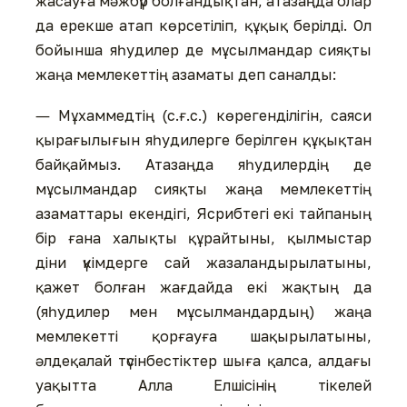
жасауға мәжбүр болғандықтан, атазаңда олар
да ерекше атап көрсетіліп, құқық берілді. Ол
бойынша яһудилер де мұсылмандар сияқты
жаңа мемлекеттің азаматы деп саналды:
― Мұхаммедтің (с.ғ.с.) көрегенділігін, саяси
қырағылығын яһудилерге берілген құқықтан
байқаймыз. Атазаңда яһудилердің де
мұсылмандар сияқты жаңа мемлекеттің
азаматтары екендігі, Ясрибтегі екі тайпаның
бір ғана халықты құрайтыны, қылмыстар
діни үкімдерге сай жазаландырылатыны,
қажет болған жағдайда екі жақтың да
(яһудилер мен мұсылмандардың) жаңа
мемлекетті қорғауға шақырылатыны,
әлдеқалай түсінбестіктер шыға қалса, алдағы
уақытта Алла Елшісінің тікелей