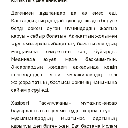
Дегенмен дұшпандар да аз емес еді.
Қастандықтың қандай түріне де шыдас беруге
белді бекем буған муминдердің жалғыз
қаруы – сабыр болатын. Ақиқаттың жолымен
жүру, емін-еркін ғибадат ету бақыты олардың
маңдайына хижреттен соң бұйырды.
Мәдинада ахуал мүлде басқаша-тын.
Әнсарлардың жәрдемі арқасында көшіп
келгендердің, яғни муһажирлердің халі
жақсара түсті. Ең бастысы әркімнің нанымына
сай өмір сүруі еді.
Хазіреті Расулулланың муһажир-әнсар
бауырластығын ресми түрде жария етуін –
мұсылмандардың мызғымас одағының
құрылуы деп білген жөн. Бұл бастама Ислам