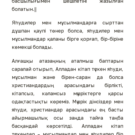
басшылығымен шешілетіні жазылған
болатын.‖
Яһудилер мен мұсылмандарға сырттан
дұшпан қаупі төнер болса, яһудилер мен
мұсылмандар қаланы бірге қорғап, бір-біріне
көмекші болады.
Алғашқы атазаңның аталмыш баптарын
саралай отырып, Алладан кітап түскен яһуди,
мұсылман және бірен-саран да болса
христиандардың арасындағы бірлікті,
кітапсыз, кәламсыз мүшріктерге қарсы
одақтастықты көреміз. Мүшрік дінсіздер мен
яһуди, христиандар арасындағы ең басты
айырмашылық осы заңда тайға таңба
басқандай көрсетілді. Алладан кітап
түскендер – мұсылмандар мен яһудилер бір