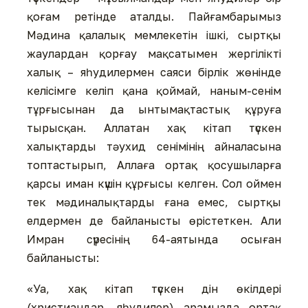
қоғам ретінде аталды. Пайғамбарымыз
Мәдина қалалық мемлекетін ішкі, сыртқы
жаулардан қорғау мақсатымен жергілікті
халық – яһудилермен саяси бірлік жөнінде
келісімге келіп қана қоймай, наным-сенім
тұрғысынан да ынтымақтастық құруға
тырысқан. Аллатан хақ кітап түскен
халықтарды тәухид сенімінің айналасына
топтастырып, Аллаға ортақ қосушыларға
қарсы иман күшін құрғысы келген. Сол оймен
тек мәдиналықтарды ғана емес, сыртқы
елдермен де байланысты өрістеткен. Али
Имран сүресінің 64-аятында осыған
байланысты:
«Уа, хақ кітап түскен дін өкілдері
(христиандар, яһудилер) арамызда ортақ