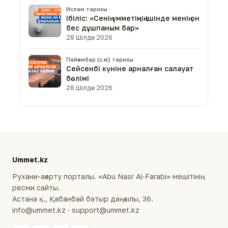
Ислам тарихы
Ібіліс: «Сенің үмметіңнің ішінде менің он
бес дұшпаным бар»
28 Шілде 2026
Пайғамбар (с.ғ.с) тарихы
Сейсенбі күніне арналған салауат
бөлімі
28 Шілде 2026
Ummet.kz
Рухани-ағарту порталы. «Abu Nasr Al-Farabi» мешітінің
ресми сайты.
Астана қ., Қабанбай батыр даңғылы, 36.
info@ummet.kz · support@ummet.kz