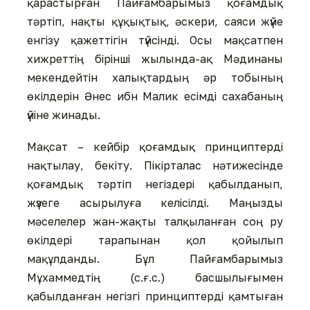
қарастырған Пайғамбарымыз қоғамдық
тәртіп, нақты құқықтық, әскери, саяси жүйе
енгізу қажеттігін түйсінді. Осы мақсатпен
хижреттің бірінші жылында-ақ Мәдинаны
мекендейтін халықтардың әр тобының
өкілдерін Әнес ибн Малик есімді сахабаның
үйіне жинады.
Мақсат – кейбір қоғамдық принциптерді
нақтылау, бекіту. Пікірталас нәтижесінде
қоғамдық тәртіп негіздері қабылданып,
жүзеге асырылуға келісілді. Маңызды
мәселелер жан-жақты талқыланған соң ру
өкілдері тарапынан қол қойылып
мақұлданды. Бұл Пайғамбарымыз
Мұхаммедтің (с.ғ.с.) басшылығымен
қабылданған негізгі принциптерді қамтыған