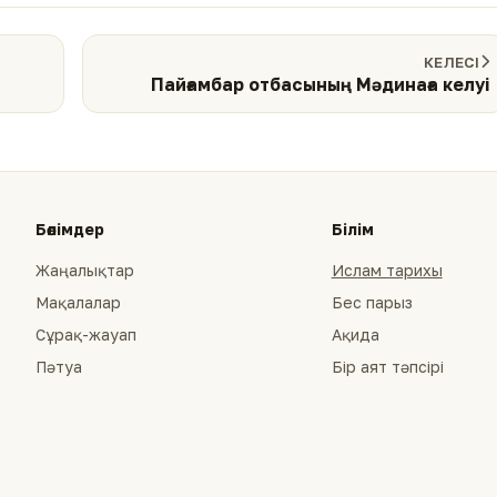
КЕЛЕСІ
Пайғамбар отбасының Мәдинаға келуі
Бөлімдер
Білім
Жаңалықтар
Ислам тарихы
Мақалалар
Бес парыз
Сұрақ-жауап
Ақида
Пәтуа
Бір аят тәпсірі