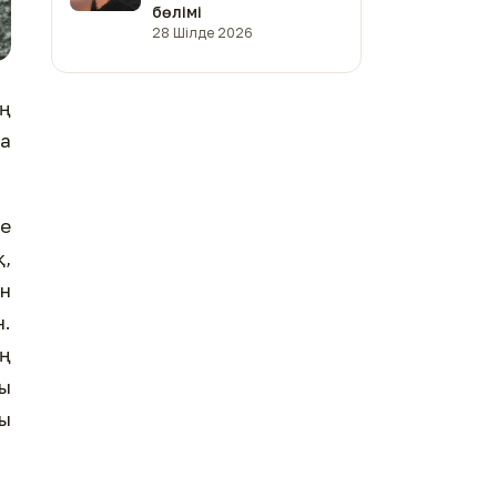
бөлімі
28 Шілде 2026
ің
на
е
қ,
ан
н.
ың
ты
ы