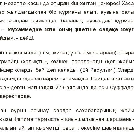
ол мезетте қасында отырған кішкентай немересі Хас
пес жылдамдықпен бір құрманы алып, аузына сал
мыз жылдам қимылдап баланың аузындағы құрман
е – Мұхаммедке және оның әулетіне садақа жеуг
айды
»
, - дейді.
лла жолында (ілім, жиһад үшін өмірін арнап) отырғ
үрмейді (халықтың көзінен тасаланады (қол жайы
ндер оларды бай деп қалады. (Ей Расулым!) Олар
р адамдардан еш нәрсе сұрамайды. Пайдаға асатын 
сіз» деген мағынадағы 273-аятында да осы Суффада
 деректерде.
ынан бұрын осынау сардар сахабаларының жайы
ті қызы Фатима тұрмыстың қиыншылығынан шаршағаны
алығын айтып қызметші сұрап, әкесіне шағымданад