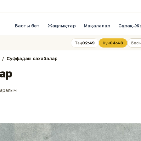
Басты бет
Жаңалықтар
Мақалалар
Сұрақ-Ж
02:49
04:43
Таң
Күн
Бесі
Суффадағы сахабалар
ар
қаралым