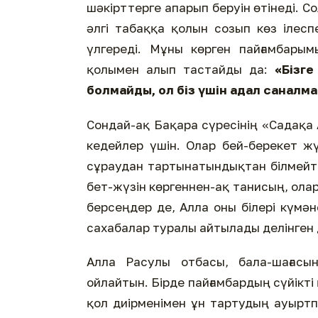
шәкірттерге апарып беруін өтінеді. С
әлгі табаққа қолын созып көз ілес
үлгереді. Мұны көрген пайғамбары
қолымен алып тастайды да:
«Бізг
болмайды, ол біз үшін адал саналм
Сондай-ақ Бақара сүресінің «Садақа А
кедейлер үшін. Олар бей-берекет ж
сұраудан тартынатындықтан білмейті
бет-жүзін көргеннен-ақ танисың, ола
берсеңдер де, Алла оны білері күмән
сахабалар туралы айтылады делінген
Алла Расулы отбасы, бала-шағас
ойлайтын. Бірде пайғамбардың сүйік
қол диірменімен ұн тартудың ауыртп