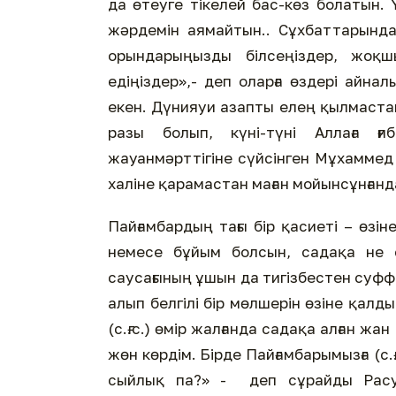
да өтеуге тікелей бас-көз болатын.
жәрдемін аямайтын.. Сұхбаттарында:
орындарыңызды білсеңіздер, жоқшы
едіңіздер»,- деп оларға өздері айн
екен. Дүнияуи азапты елең қылмаста
разы болып, күні-түні Аллаға ғ
жауанмәрттігіне сүйсінген Мұхаммед п
халіне қарамастан маған мойынсұнғанда
Пайғамбардың тағы бір қасиеті – өзін
немесе бұйым болсын, садақа не с
саусағының ұшын да тигізбестен суф
алып белгілі бір мөлшерін өзіне қал
(с.ғ.с.) өмір жалғанда садақа алған ж
жөн көрдім. Бірде Пайғамбарымызға (с.
сыйлық па?» - деп сұрайды РасулА