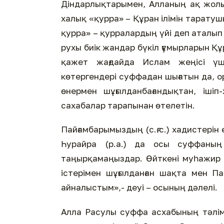
Діндарлықтарымен, Алланың ақ жолын
халық «қурра» – Құран ілімін тарат
қурра» – қурралардың үйі деп аталып 
рухы биік жандар бүкіл ғұмырларын Құр
қажет жағдайда Ислам жеңісі үш
көтергендері суффадан шығатын да, 
өнермен шұғылданбағандықтан, іші
сахабалар тарапынан өтелетін.
Пайғамбарымыздың (с.ғ.с.) хадистерін 
Һурайра (р.а.) да осы суффаның 
таңырқамаңыздар. Өйткені муһажир 
істерімен шұғылданған шақта мен 
айналыстым»,- деуі – осының дәлелі.
Алла Расулы суффа асхабының тәлі