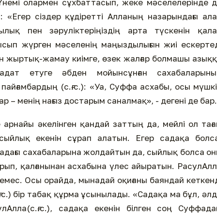
 Үнемі олармен сұхбаттасып, жеке мәселелерінде 
 «Егер сіздер құдіретті Алланың назарындағы ал
лық пен зәруліктеріңіздің арта түскенін қала
алысып жүрген мәселенің маңыздылығын жиі ескерте
н жыртық-жамау киімге, өзек жалғар болмашы азық
ибадат етуге әбден мойынсұнған сахабаларыны
айғамбардың (с.ғ.с.): «Уа, Суффа асхабы, осы мүшк
р – менің нағыз достарым саналмақ», - дегені де бар.
е арнайы әкелінген қандай заттың да, мейлі ол тағ
ыйлық екенін сұрап алатын. Егер садақа болса
фадағы сахабаларына жолдайтын да, сыйлық болса о
дырып, қалғанынан асхабына үлес айыратын. РасулАл
ан емес. Осы орайда, мынадай оқиғаны баяндай кеткен
ғ.с.) бір табақ құрма ұсынылады. «Садақа ма бұл, әл
лла(с.ғ.с.), садақа екенін білген соң Суффада