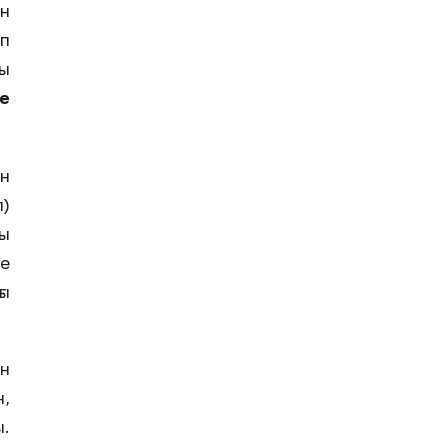
ан
ып
ы
е
ан
п)
ды
не
ғы
н
н,
ы.