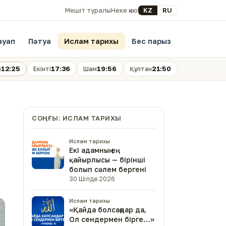
Select your language
KZ
RU
Мешіт туралы
Неке қию
ауап
Пәтуа
Ислам тарихы
Бес парыз
12:25
17:36
19:56
21:50
н
Екінті
Шам
Құптан
СОҢҒЫ: ИСЛАМ ТАРИХЫ
Ислам тарихы
Екі адамның ең
қайырлысы — бірінші
болып сәлем бергені
30 Шілде 2026
Ислам тарихы
«Қайда болсаңдар да,
Ол сендермен бірге…»