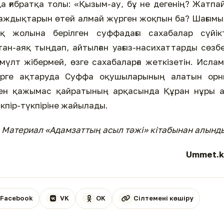
да ғибратқа толы: «Қызым-ау, бұ не дегенің? Жатпа
таждықтарын өтей алмай жүрген жоқпын ба? Шағым
қ жолына берілген суффадағы сахабалар сүйікт
н-аяқ тыңдап, айтылған уағыз-насихаттарды сөзб
 мүлт жібермей, өзге сахабаларға жеткізетін. Исла
лерге ақтаруда Суффа оқушыларының алатын орн
ен қажымас қайратының арқасында Құран нұры а
кпір-түкпіріне жайылады.
Материал «Адамзаттың асыл тәжі» кітабынан алынд
Ummet.k
Facebook
VK
OK
Сілтемені көшіру