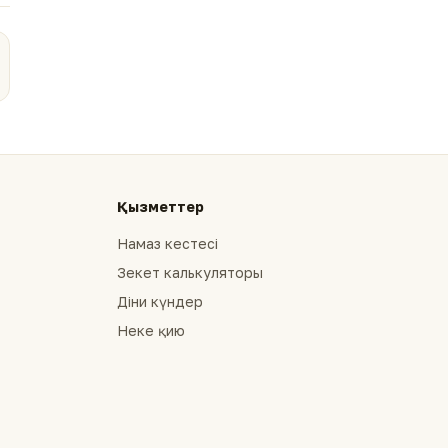
Қызметтер
Намаз кестесі
Зекет калькуляторы
Діни күндер
Неке қию