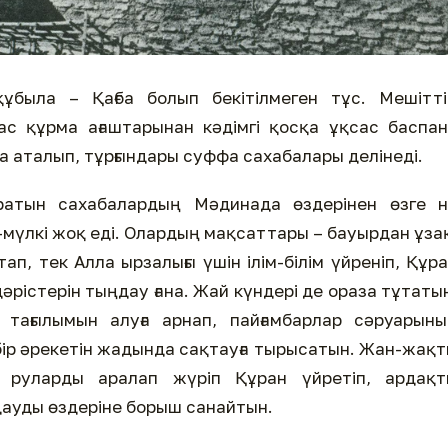
құбыла – Қағба болып бекітілмеген тұс. Мешітт
ас құрма ағаштарынан кәдімгі қосқа ұқсас баспа
а аталып, тұрғындары суффа сахабалары делінеді.
ратын сахабалардың Мәдинада өздерінен өзге н
-мүлкі жоқ еді. Олардың мақсаттары – бауырдан ұза
ап, тек Алла ырзалығы үшін ілім-білім үйреніп, Құр
 дәрістерін тыңдау ғана. Жай күндері де ораза тұтаты
 тағылымын алуға арнап, пайғамбарлар сәруарын
бір әрекетін жадында сақтауға тырысатын. Жан-жақ
н руларды аралап жүріп Құран үйретіп, ардақт
ауды өздеріне борыш санайтын.