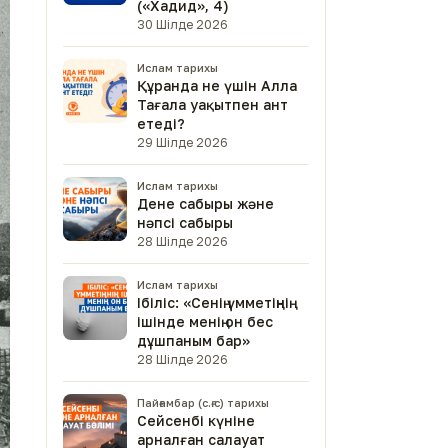
(«Хадид», 4)
30 Шілде 2026
Ислам тарихы
Құранда не үшін Алла
Тағала уақытпен ант
етеді?
29 Шілде 2026
Ислам тарихы
Дене сабыры және
нәпсі сабыры
28 Шілде 2026
Ислам тарихы
Ібіліс: «Сенің үмметіңнің
ішінде менің он бес
дұшпаным бар»
28 Шілде 2026
Пайғамбар (с.ғ.с) тарихы
Сейсенбі күніне
арналған салауат