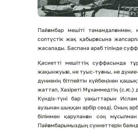
Пайғамбар мешіті тәмамдалғанмен, 
солтүстік жақ қабырғасына жапсарл
жасалады. Баспана араб тілінде суфф
Қасиетті мешіттің суффасында тұ
жақынжуығы, не туыс-туғаны, не дүние
дүниенің бітпейтін күйбеңінен қашықт
жаттап, Хазіреті Мұхаммедтің (с.ғ.с.)
Күндіз-түні бар уақыттарын Ислам
аузынан шыққан әрбір сөзді, Оның әр
біліммен қаруланған соң мұсылма
Пайғамбарымыздың сүннеттерін баянд