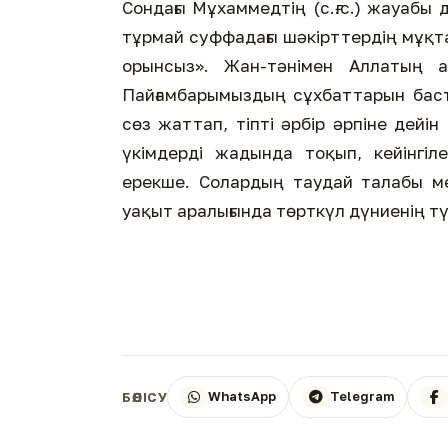
Сондағы Мұхаммедтің (с.ғ.с.) жауабы 
тұрмай суффадағы шәкірттердің мұқ
орынсыз». Жан-тәнімен Аллатың а
Пайғамбарымыздың сұхбаттарын баста
сөз жаттап, тіпті әрбір әрпіне дейін
үкімдерді жадында тоқып, кейінгі
ерекше. Солардың таудай талабы м
уақыт аралығында төрткүл дүниенің тү
WhatsApp
Telegram
БӨЛІСУ