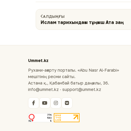
АЛДЫҢҒЫ
Ислам тарихындағы тұңғыш Ата заң
Ummet.kz
Рухани-ағарту порталы. «Abu Nasr Al-Farabi»
мешітінің ресми сайты.
Астана қ., Қабанбай батыр даңғылы, 36.
info@ummet.kz · support@ummet.kz