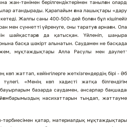
а жан-тәнімен берілгендіктерімен танылған олар
ушылар атандырады. Қарапайым ғана лашықтары «дар
кетеді. Жалпы саны 400-500-дей болған бұл кішіпейі
ан мен сүннетті үйренуге, оны таратуға арнаған. Ол
ін шайқастарға да қатысқан. Үйленіп, шаңыра
орнына басқа шәкірт алынатын. Саудамен не басқад
п-жем, мұқтаждықтары Алла Расулы мен дәулетт
ең көп жаттап, кейінгілерге жеткізгендердің бірі - Ә
түлегі. «Менің көп хадисті жатқа білгендігім
бауырларым базарда саудамен, әнсарлар бақшада
Пайғамбарымыздың насихаттарын тыңдап, жаттаум
м-тәрбиесімен қатар, материалдық мұқтаждықтар