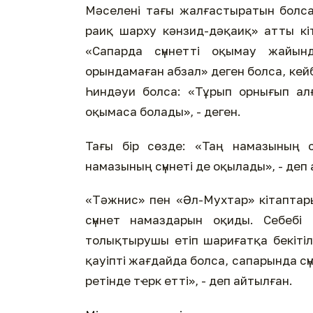
Мәселені тағы жалғастыратын болсақ
раиқ шарху кәнзид-дәқаиқ» атты к
«Сапарда сүннетті оқымау жайынд
орындамаған абзал» деген болса, кейбір
Һиндәуи болса: «Тұрып орнығып алға
оқымаса болады», - деген.
Тағы бір сөзде: «Таң намазының сү
намазының сүннеті де оқылады», - деп
«Тәжнис» пен «Әл-Мухтар» кітаптар
сүннет намаздарын оқиды. Себебі
толықтырушы етіп шариғатқа бекіті
қауіпті жағдайда болса, сапарында сүн
ретінде тҽрк етті», - деп айтылған.