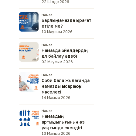
22 Шілде 2026
Намаз
Барлық намазда қырағат
етіле ме?
10 Маусым 2026
Намаз
Намазда әйелдердің
қол байлау әдебі
02 Маусым 2026
Намаз
Сәби бала жылағанда
намазды қысқарақ оқу
мәселесі
14 Мамыр 2026
Намаз
Намаздың
артықшылығының өз
уақытында екендігі
13 Мамыр 2026