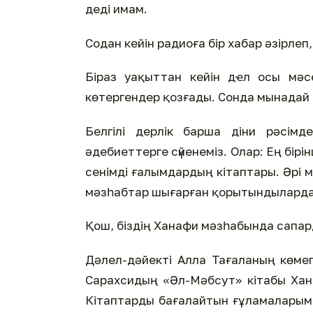
деді имам.
Содан кейін радиоға бір хабар әзірлеп,
Біраз уақыттан кейін дҽл осы мәс
көтергендер қозғады. Сонда мынадай
Белгілі дерлік барша діни рәсім
әдебиеттерге сүйенеміз. Олар: Ең бірі
сенімді ғалымдардың кітаптары. Әрі м
мәзһабтар шығарған қорытындыларда а
Қош, біздің Ханафи мәзһабында сапард
Дәлел-дәйекті Алла Тағаланың көмег
Сарахсидың «Әл-Мәбсут» кітабы Хана
Кітаптарды бағалайтын ғұламалары