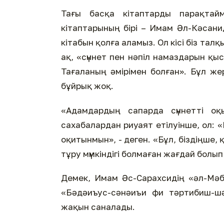
Тағы басқа кітаптарды парақтай
кітаптарының бірі – Имам Әл-Кәсан
кітабын қолға аламыз. Ол кісі біз та
ақ, «сүннет пен нәпіл намаздарын қ
Тағаланың әмірімен болған». Бұл жер
бұйрық жоқ.
«Адамдардың сапарда сүннетті о
сахабалардан риуаят етілуінше, ол: 
оқитынмын», - деген. «Бұл, біздіңше, 
тұру мүмкіндігі болмаған жағдай болып 
Демек, Имам Әс-Сарахсидің «әл-Мәб
«Бәдәиъус-сәнәиъи фи тәртибиш-шәр
жақын саналады.