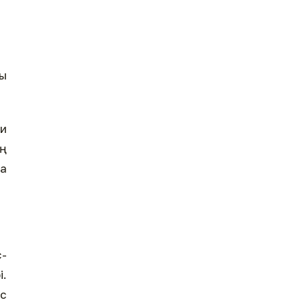
ы
и
оң
ша
с-
і.
ас