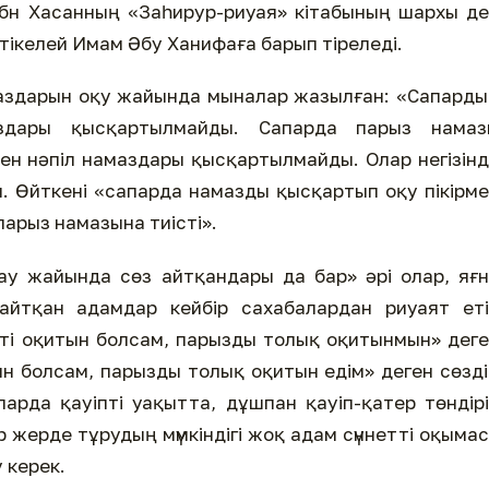
ибн Хасанның «Заһирур-риуая» кітабының шархы д
 тікелей Имам Әбу Ханифаға барып тіреледі.
амаздарын оқу жайында мыналар жазылған: «Сапард
аздары қысқартылмайды. Сапарда парыз намаз
пен нәпіл намаздары қысқартылмайды. Олар негізін
. Өйткені «сапарда намазды қысқартып оқу пікірм
 парыз намазына тиісті».
ау жайында сөз айтқандары да бар» әрі олар, яғ
айтқан адамдар кейбір сахабалардан риуаят еті
етті оқитын болсам, парызды толық оқитынмын» дег
тын болсам, парызды толық оқитын едім» деген сөзд
арда қауіпті уақытта, дұшпан қауіп-қатер төндір
р жерде тұрудың мүмкіндігі жоқ адам сүннетті оқыма
 керек.