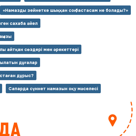
«Намазды зейнетке шыққан соң бастасам не болады?»
зген сахаба әйел
аңызы
йлы айтқан сөздері мен әрекеттері
қылатын дұғалар
стаған дұрыс?
Сапарда сүннет намазын оқу мәселесі