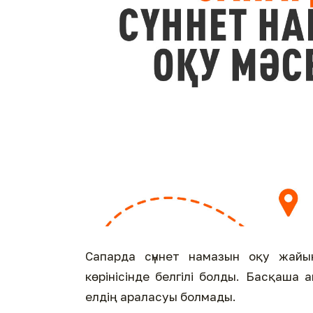
Сапарда сүннет намазын оқу жайы
көрінісінде белгілі болды. Басқаша
елдің араласуы болмады.