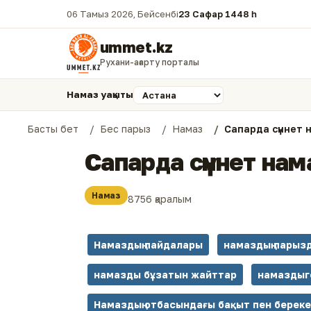
06 Тамыз 2026, Бейсенбі
23 Сафар 1448 һ.
ummet.kz
Рухани-ағарту порталы
Намаз уақыты
Басты бет
Бес парыз
Намаз
Сапарда сүннет 
Сапарда сүннет нам
Намаз
8756 қаралым
Намаздың пайдалары
намаздың парыз
намазды бұзатын жайттар
намаздыг
Намаздың отбасындағы бақыт пен береке