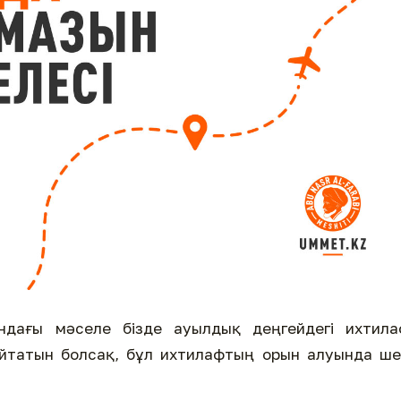
ндағы мәселе бізде ауылдық деңгейдегі ихтила
 айтатын болсақ, бұл ихтилафтың орын алуында ш