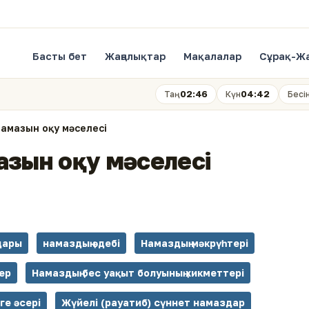
Басты бет
Жаңалықтар
Мақалалар
Сұрақ-Ж
02:46
04:42
Таң
Күн
Бесі
намазын оқу мәселесі
азын оқу мәселесі
дары
намаздың әдебі
Намаздың мәкрүһтері
ер
Намаздың бес уақыт болуының хикметтері
ге әсері
Жүйелі (рауатиб) сүннет намаздар