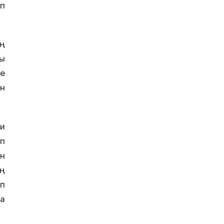
еп
ың
ы
де
ен
ни
п
ен
ің
іп
са