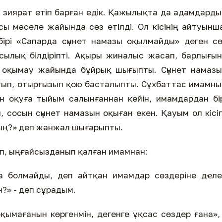
зиярат етіп барған едік. Қажылықта да адамдард
ы мәселе жайында сөз етілді. Ол кісінің айтуынш
ірі «Сапарда сүннет намазы оқылмайды» деген с
сылық білдіріпті. Ақыры жиналыс жасап, барлығы
е оқымау жайында бұйрық шығыпты. Сүннет намаз
тып, отырғызып қою басталыпты. Сұхбаттас имамн
н оқуға тыйым салынғаннан кейін, имамдардан бі
 сосын сүннет намазын оқыған екен. Қауым ол кісі
сың?» деп жанжал шығарыпты.
п, ыңғайсызданып қалған имамнан:
ға болмайды, деп айтқан имамдар сөздеріне дҽл
н?» - деп сұрадым.
қымағанын көргенмін, дегенге ұқсас сөздер ғана»,