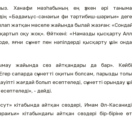
мыз. Ханафи мәзһабының ең үлкен әрі таныма
идің «Бәдәиъус-сәнәиъи фи тәртибиш-шәриъи» дег
лқылап жатқан мәселе жайында былай жазған: «Сонда
ысқартып оқу жоқ». Өйткені: «Намазды қысқарту Ал
де, яғни сүннет пен нәпілдерді қысқарту үшін онд
қымау жайында сөз айтқандары да бар». Кейбі
«Егер сапарда сүннетті оқитын болсам, парызды тол
қауіпті жағдай болып есептеледі, сүннетті орындау үш
есептеледі», - дейді.
сут» кітабында айтқан сөздері, Имам Әл-Кәсанид
аиъи» кітабындағы айтқан сөздері бір-біріне ө