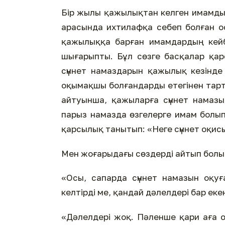
Бір жылы қажылықтан келген имамды 
арасында ихтилафқа себеп болған ос
қажылыққа барған имамдардың кейб
шығарыпты. Бұл сөзге басқалар қар
сүннет намаздарын қажылық кезінд
оқымақшы болғандарды етегінен тар
айтуынша, қажыларға сүннет намазы
парыз намазда өзгелерге имам болып,
қарсылық танытып: «Неге сүннет оқи
Мен жоғарыдағы сөздерді айтып болы
«Осы, сапарда сүннет намазын оқу
келтірді ме, қандай дәлелдері бар еке
«Дәлелдері жоқ. Пәленше қари аға о