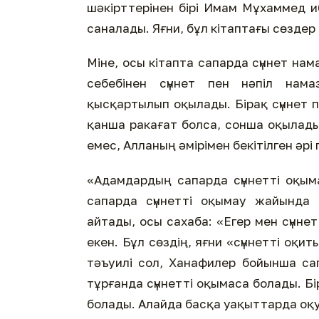
шәкірттерінен бірі Имам Мұхаммед 
саналады. Яғни, бұл кітаптағы сөздер
Міне, осы кітапта сапарда сүннет н
себебінен сүннет пен нәпіл нам
қысқартылып оқылады. Бірақ сүннет 
қанша ракағат болса, сонша оқылады
емес, Алланың әмірімен бекітілген әрі
«Адамдардың сапарда сүннетті оқым
сапарда сүннетті оқымау жайында 
айтады, осы сахаба: «Егер мен сүнн
екен. Бұл сөздің, яғни «сүннетті оқи
тәъуилі сол, Ханафилер бойынша сап
тұрғанда сүннетті оқымаса болады. Бі
болады. Алайда басқа уақыттарда оқу