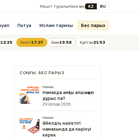
Select your language
KZ
RU
Мешіт туралы
Неке қию
ауап
Пәтуа
Ислам тарихы
Бес парыз
12:25
17:37
19:58
21:53
н
Екінті
Шам
Құптан
СОҢҒЫ: БЕС ПАРЫЗ
Намаз
Намазда аяқты алшақ қою
дұрыс па?
29 Шілде 2026
Намаз
Әйелдің нәзіктігі
намазында да көрінуі
керек