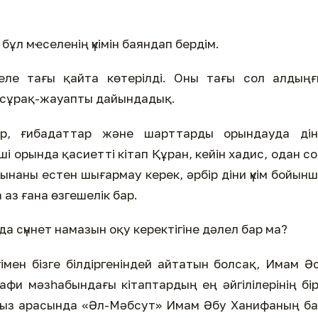
 бұл мҽселенің үкімін баяндап бердім.
еле тағы қайта көтерілді. Оны тағы сол алдыңғ
 сұрақ-жауапты дайындадық.
дер, ғибадаттар және шарттарды орындауда дін
нші орында қасиетті кітап Құран, кейін хадис, одан с
ынаны естен шығармау керек, әрбір діни үкім бойын
з ғана өзгешелік бар.
а сүннет намазын оқу керектігіне дәлел бар ма?
імен бізге білдіргеніндей айтатын болсақ, Имам Ә
фи мәзһабындағы кітаптардың ең әйгілілерінің бір
мыз арасында «Әл-Мәбсут» Имам Әбу Ханифаның б