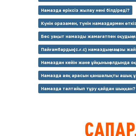
Намазда еріксіз жылау нені білдіреді?
Күнін оразамен, түнін намаздармен өткі
Бес уақыт намазды жамағатпен оқудың м
Пайғамбардың (с.ғ.с) намаздың маңызы жа
Намаздан кейін және ұйқының алдында о
Намазда аяқ арасын қаншалықты ашық ұ
Намазда талтайып тұру қайдан шыққан?