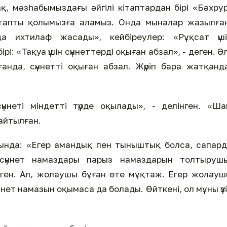
, мәзһабымыздағы әйгілі кітаптардан бірі «Бәхру
ітапты қолымызға аламыз. Онда мыналар жазылға
а ихтилаф жасады», кейбіреулер: «Рұқсат үші
і: «Тақуа үшін сүннеттерді оқыған абзал», - деген. Ә
нда, сүннетті оқыған абзал. Жүріп бара жатқанд
ннеті міндетті түрде оқылады», - делінген. «Ш
 айтылған.
ында: «Егер амандық пен тыныштық болса, сапар
 сүннет намаздары парыз намаздарын толтырушы
лген. Ал, жолаушы бұған өте мұқтаж. Егер жолау
нет намазын оқымаса да болады. Өйткені, ол мұны үз