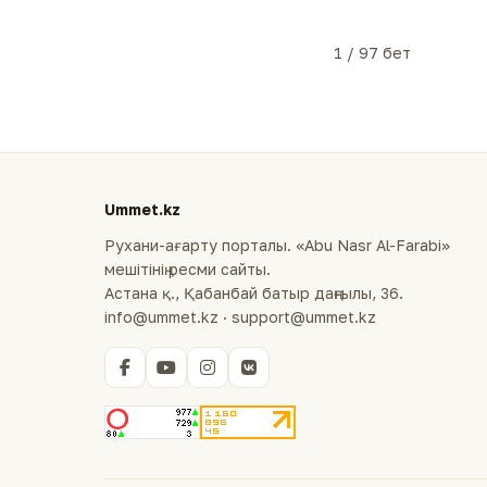
1 / 97 бет
Ummet.kz
Рухани-ағарту порталы. «Abu Nasr Al-Farabi»
мешітінің ресми сайты.
Астана қ., Қабанбай батыр даңғылы, 36.
info@ummet.kz · support@ummet.kz