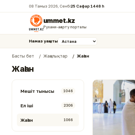
08 Тамыз 2026, Сенбі
25 Сафар 1448 һ.
ummet.kz
Рухани-ағарту порталы
Намаз уақыты
Басты бет
Жаңалықтар
Жаһан
Жаһан
Мешіт тынысы
1046
Ел іші
2306
Жаһан
1066