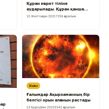
Құран иврит тіліне
аударылады. Құран қанша
тілге тәржімеленген?
10 Желтоқсан 2021
7156 қаралым
Жаһан
Ғалымдар Ақырзаманның бір
белгісі орын алғанын растады
һар
13 Қыркүйек 2021
6341 қаралым