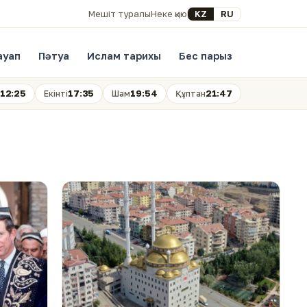
Select your language
KZ
RU
Мешіт туралы
Неке қию
ауап
Пәтуа
Ислам тарихы
Бес парыз
12:25
17:35
19:54
21:47
Екінті
Шам
Құптан