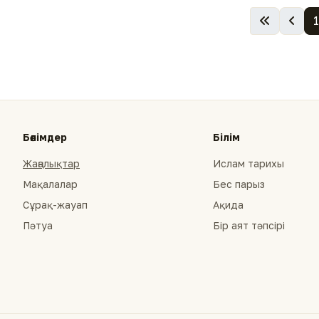
1
Бөлімдер
Білім
Жаңалықтар
Ислам тарихы
Мақалалар
Бес парыз
Сұрақ-жауап
Ақида
Пәтуа
Бір аят тәпсірі