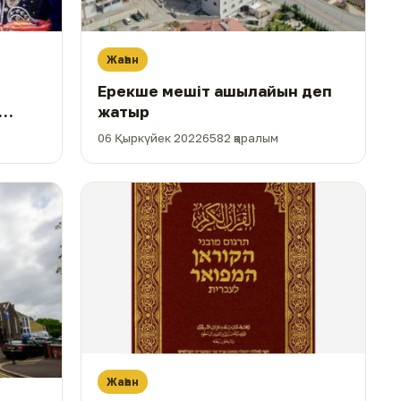
Жаһан
Ерекше мешіт ашылайын деп
жатыр
06 Қыркүйек 2022
6582 қаралым
Жаһан