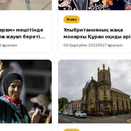
Жаһан
арам» мешітінде
Ұлыбританияның жаңа
лға жауап беретін
монархы Құран оқиды әрі
 болды
хижабты қолдайды
9 қаралым
09 Қыркүйек 2022
6527 қаралым