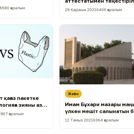
аттестатымен теңестіріл
6580 қаралым
29 Қараша 2021
6409 қаралым
Жаһан
 қағаз пакетке
Имам Бұхари мазары маң
логияға зияны аз
үлкен мешіт салынатын 
7867 қаралым
12 Тамыз 2021
6364 қаралым