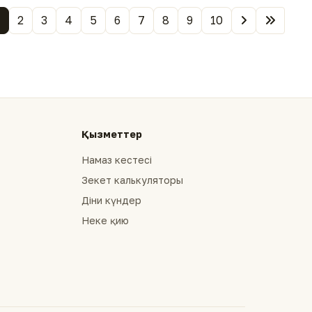
2
3
4
5
6
7
8
9
10
Қызметтер
Намаз кестесі
Зекет калькуляторы
Діни күндер
Неке қию