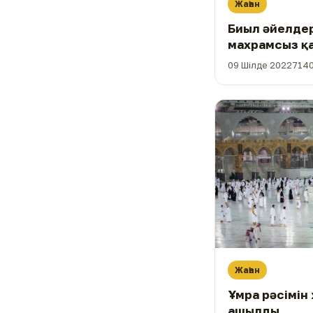
Жаһан
Биыл әйелдер
махрамсыз қ
09 Шілде 2022
7140
Жаһан
Ұмра рәсімін 
ашылды