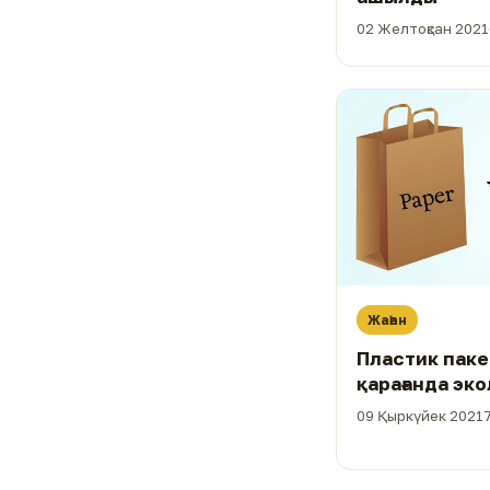
02 Желтоқсан 2021
Жаһан
Пластик пакет
қарағанда эко
болып шықты
09 Қыркүйек 2021