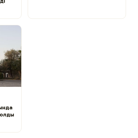
ді
ында
болды