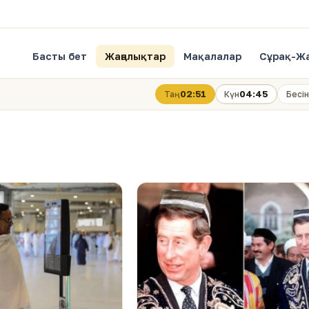
Басты бет
Жаңалықтар
Мақалалар
Сұрақ-Ж
02:51
04:45
Таң
Күн
Бесін