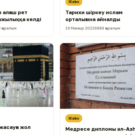
Жаһан
 алғаш рет
Тарихи шіркеу ислам
ажылыққа келді
орталығына айналды
 қаралым
19 Мамыр 2022
6889 қаралым
Жаһан
жасауға жол
Медресе дипломы әл-Аз