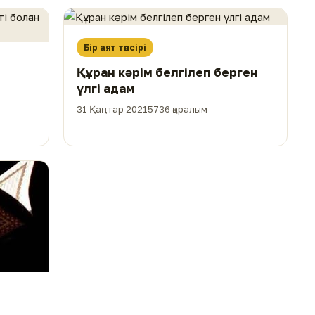
Бір аят тәпсірі
Құран кәрім белгілеп берген
үлгі адам
31 Қаңтар 2021
5736 қаралым