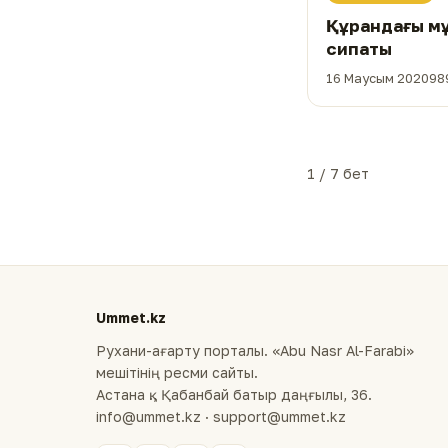
Құрандағы м
сипаты
16 Маусым 2020
98
1 / 7 бет
Ummet.kz
Рухани-ағарту порталы. «Abu Nasr Al-Farabi»
мешітінің ресми сайты.
Астана қ., Қабанбай батыр даңғылы, 36.
info@ummet.kz · support@ummet.kz