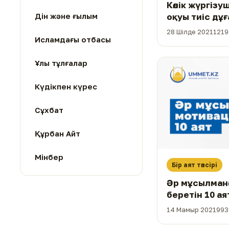
Көлік жүргіз
Дін және ғылым
оқуы тиіс дұ
28 Шілде 2021
1219
Исламдағы отбасы
Ұлы тұлғалар
Күдікпен күрес
Сұхбат
Құрбан Айт
Мінбер
Бір аят тәпсірі
Әр мұсылман
беретін 10 ая
14 Мамыр 2021
993