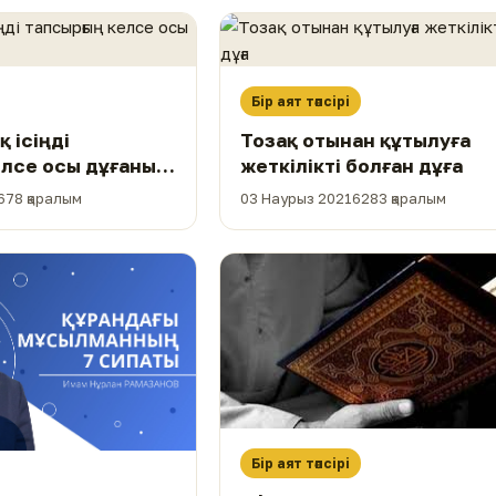
Бір аят тәпсірі
 ісіңді
Тозақ отынан құтылуға
лсе осы дұғаны
жеткілікті болған дұға
678 қаралым
03 Наурыз 2021
6283 қаралым
Бір аят тәпсірі