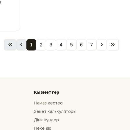
п
1
2
3
4
5
6
7
Қызметтер
Намаз кестесі
Зекет калькуляторы
Діни күндер
Неке қию