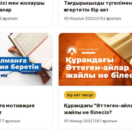
Тағдырыңызды түгеліме
ушісі мен жолаушы
өзгертетін бір аят
ғалар
05 Маусым 2021
10761 қаралым
2 қаралым
Бір аят тәпсірі
Құрандағы "Әттеген-айл
ға мотивация
жайлы не білесіз?
т
05 Мамыр 2021
7187 қаралым
77 қаралым