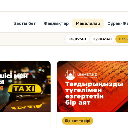
Басты бет
Жаңалықтар
Мақалалар
Сұрақ-Ж
02:49
04:43
Таң
Күн
Бесі
Бір аят тәпсірі