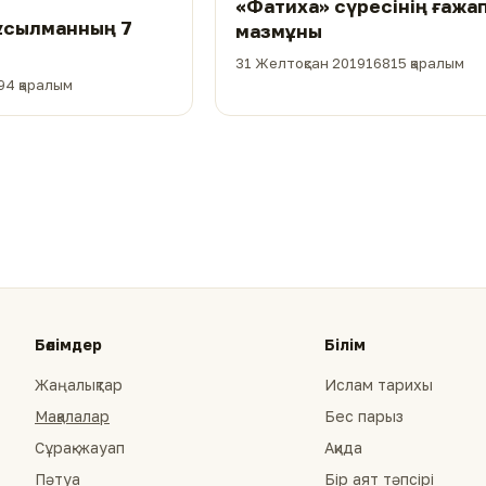
«Фатиха» сүресінің ғажа
ұсылманның 7
мазмұны
31 Желтоқсан 2019
16815 қаралым
94 қаралым
Бөлімдер
Білім
Жаңалықтар
Ислам тарихы
Мақалалар
Бес парыз
Сұрақ-жауап
Ақида
Пәтуа
Бір аят тәпсірі