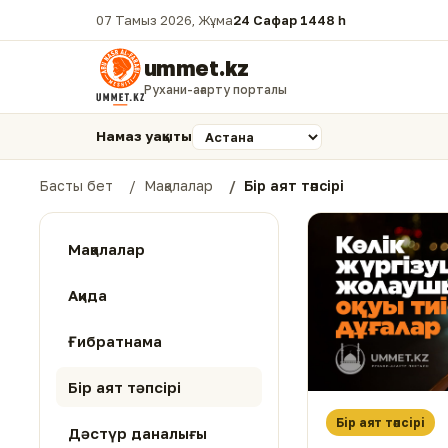
07 Тамыз 2026, Жұма
24 Сафар 1448 һ.
ummet.kz
Рухани-ағарту порталы
Намаз уақыты
Басты бет
Мақалалар
Бір аят тәпсірі
Мақалалар
Ақида
Ғибратнама
Бір аят тәпсірі
Бір аят тәпсірі
Дәстүр даналығы