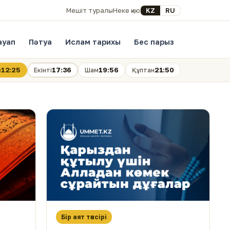
Select your language
KZ
RU
Мешіт туралы
Неке қию
ауап
Пәтуа
Ислам тарихы
Бес парыз
12:25
17:36
19:56
21:50
н
Екінті
Шам
Құптан
Бір аят тәпсірі