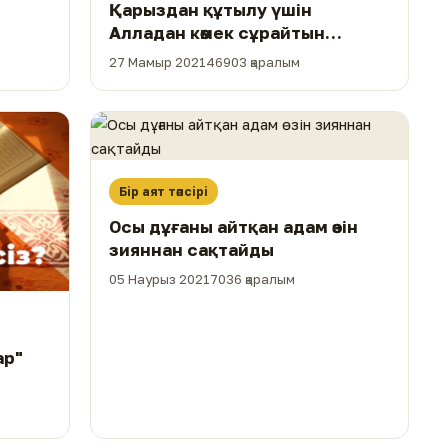
н
Қарыздан құтылу үшін
Алладан көмек сұрайтын
дұғалар
27 Мамыр 2021
46903 қаралым
Бір аят тәпсірі
Осы дұғаны айтқан адам өзін
зияннан сақтайды
05 Наурыз 2021
7036 қаралым
ар"