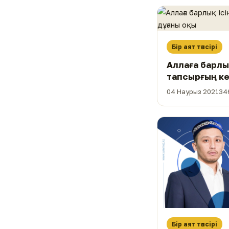
Бір аят тәпсірі
Аллаға барлық
тапсырғың ке
оқы
04 Наурыз 2021
34
Бір аят тәпсірі