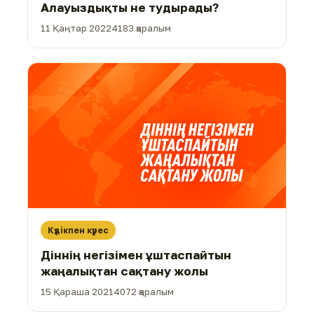
Алауыздықты не тудырады?
11 Қаңтар 2022
4183 қаралым
Күдікпен күрес
Діннің негізімен ұштаспайтын
жаңалықтан сақтану жолы
15 Қараша 2021
4072 қаралым