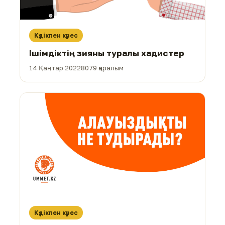
Күдікпен күрес
Ішімдіктің зияны туралы хадистер
14 Қаңтар 2022
8079 қаралым
Күдікпен күрес