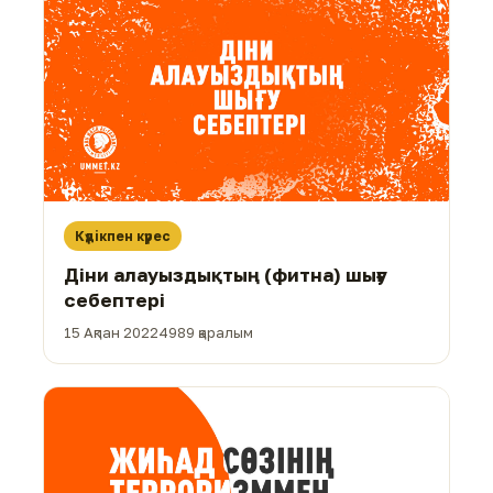
Күдікпен күрес
Діни алауыздықтың (фитна) шығу
себептері
15 Ақпан 2022
4989 қаралым