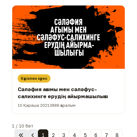
Күдікпен күрес
Сәләфия ағымы мен сәләфус-
салихинге ерудің айырмашылығы
10 Қараша 2021
3888 қаралым
1 / 10 бет
1
2
3
4
5
6
7
8