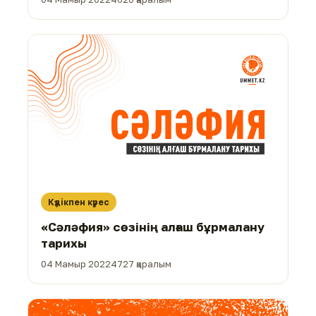
Күдікпен күрес
«Сәләфия» сөзінің алғаш бұрмалану
тарихы
04 Мамыр 2022
4727 қаралым