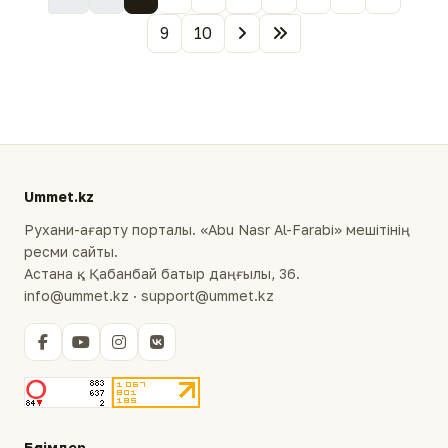
9
10
Ummet.kz
Рухани-ағарту порталы. «Abu Nasr Al-Farabi» мешітінің
ресми сайты.
Астана қ., Қабанбай батыр даңғылы, 36.
info@ummet.kz · support@ummet.kz
Бөлімдер