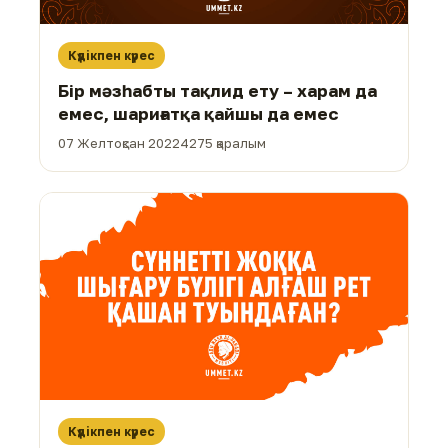
Күдікпен күрес
Бір мәзһабты тақлид ету – харам да
емес, шариғатқа қайшы да емес
07 Желтоқсан 2022
4275 қаралым
Күдікпен күрес