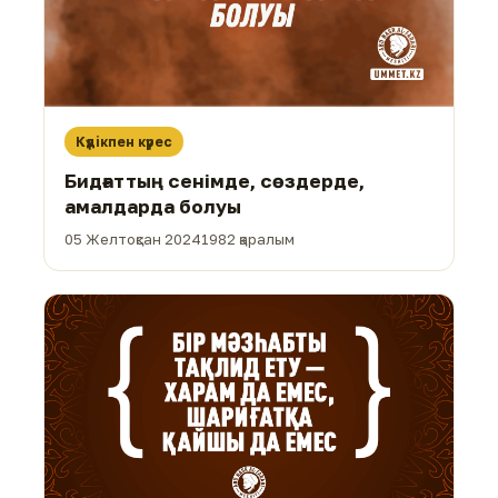
Күдікпен күрес
Бидғаттың сенімде, сөздерде,
амалдарда болуы
05 Желтоқсан 2024
1982 қаралым