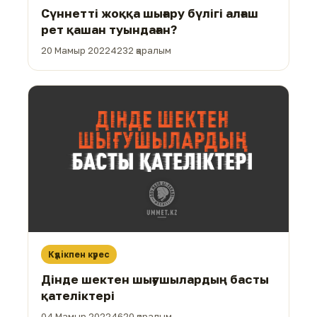
Сүннетті жоққа шығару бүлігі алғаш
рет қашан туындаған?
20 Мамыр 2022
4232 қаралым
Күдікпен күрес
Дінде шектен шығушылардың басты
қателіктері
04 Мамыр 2022
4620 қаралым