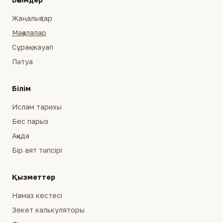
Жаңалықтар
Мақалалар
Сұрақ-жауап
Пәтуа
Білім
Ислам тарихы
Бес парыз
Ақида
Бір аят тәпсірі
Қызметтер
Намаз кестесі
Зекет калькуляторы