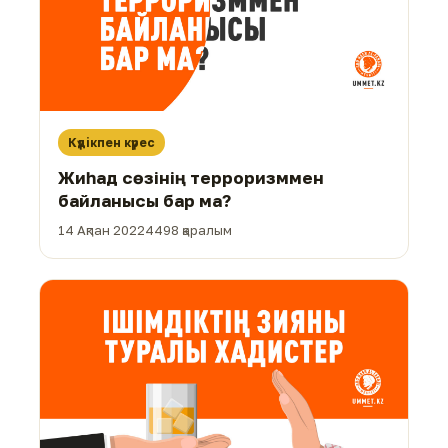
Күдікпен күрес
Жиһад сөзінің терроризммен
байланысы бар ма?
14 Ақпан 2022
4498 қаралым