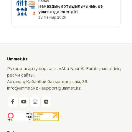
Намаз
Намаздың артықшылығының өз
уақытында екендігі
13 Мамыр 2026
Ummet.kz
Рухани-ағарту порталы. «Abu Nasr Al-Farabi» мешітінің
ресми сайты.
Астана қ., Қабанбай батыр даңғылы, 36.
info@ummet.kz · support@ummet.kz