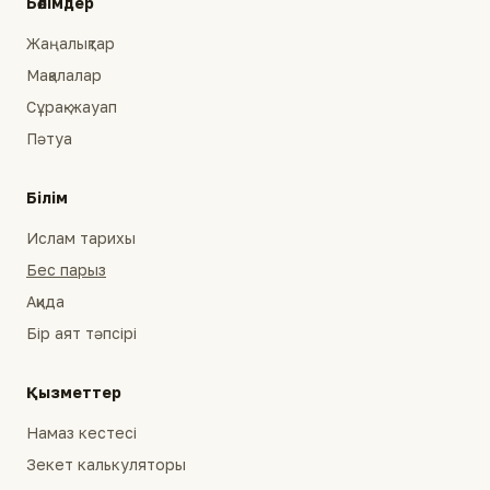
Бөлімдер
Жаңалықтар
Мақалалар
Сұрақ-жауап
Пәтуа
Білім
Ислам тарихы
Бес парыз
Ақида
Бір аят тәпсірі
Қызметтер
Намаз кестесі
Зекет калькуляторы