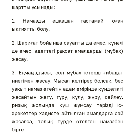
шартты ұсынады:
1. Намазды ешқашан тастамай, оған
ықтиятты болу.
2. Шариғат бойынша сауапты да емес, күнəлі
де емес, əдеттегі рұқсат амалдарды (мүбах)
жасау.
3. Ең маңыздысы, сол мүбах істерді ғибадат
ниетімен жасау. Мысал келтірер болсақ, бес
уақыт намаз өтейтін адам өмірінде күнделікті
жасайтын жату, тұру, күлу, жүру, сөйлеу,
ризық жолында күш жұмсау тəрізді іс-
əрекеттер хадисте айтылған амалдарға сай
жасалса, толық түрде өтелген намазбен
бірге