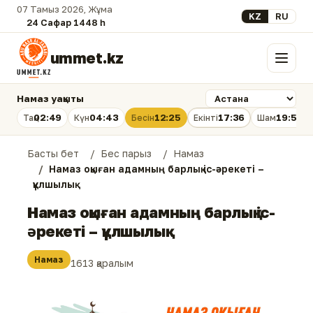
07 Тамыз 2026, Жұма
Select your lan
KZ
RU
24 Сафар 1448 һ.
ummet.kz
Мәзір
Намаз уақыты
02:49
04:43
12:25
17:36
19:56
Таң
Күн
Бесін
Екінті
Шам
Басты бет
Бес парыз
Намаз
Намаз оқыған адамның барлық іс-əрекеті –
құлшылық
Намаз оқыған адамның барлық іс-
əрекеті – құлшылық
Намаз
1613 қаралым