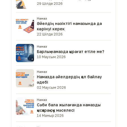
29 Шілде 2026
Намаз
Әйелдің нәзіктігі намазында да
көрінуі керек
22 Шілде 2026
Намаз
Барлық намазда қырағат етіле ме?
10 Маусым 2026
Намаз
Намазда әйелдердің қол байлау
әдебі
02 Маусым 2026
Намаз
Сәби бала жылағанда намазды
қысқарақ оқу мәселесі
14 Мамыр 2026