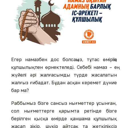
Егер намазбен дос болсаңыз, тұтас өміріңіз
құлшылықпен өрнектеледі. Себебі намаз – ең
жүйелі əрі жалғасымды түрде жасалатын
жалғыз ғибадат. Бұдан асқан керемет дүние
бар ма?
Раббымыз бізге сансыз нығметтер ұсынған,
сол нығметтерге қарымта ретінде бізге
берілген қысқа өмірде қаншама құлшылық
жасап зікір, шүкір айтсақ та жеткіліксіз