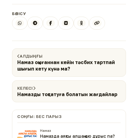
БӨЛІСУ
АЛДЫҢҒЫ
Намаз оқығаннан кейін тәсбих тартпай
шығып кету күнә ма?
КЕЛЕСІ
Намазды тоқтатуға болатын жағдайлар
СОҢҒЫ: БЕС ПАРЫЗ
Намаз
Намазда аяқты алшақ қою дұрыс па?