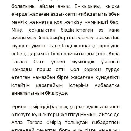
болатыны айдан анық. Ең қызығы, қысқа
өмірде жасаған азды-көпті ғибадатымызбен
мəңгілік жəннатқа қол жеткізу мүмкіндігі бар.
Міне, сондықтан біздің істеген аз ғана
амалымыз Алланың берген сансыз нығметіне
шүкір етуімізге жəне бізді жəннатқа кіргізуіне
себеп, қарымта бола алмайтындықтан, Алла
Тағала бізге үлкен мүмкіндік ұсынып
намазды парыз етті. Сол көркем түрде
өтелген намазбен бірге жасалған күнделікті
істейтін қарапайым істеріміз ғибадатқа
айналатынын білдіруде.
Əрине, өміріңіздің барлық қырын құлшылықпен
өткізуге күш-жігеріңіз жетпеуі мүмкін, əйтсе де
Алла Тағала өміріңіз толықтай ғибадатпен
өткендей сауапты болу үшін сізге мына үш