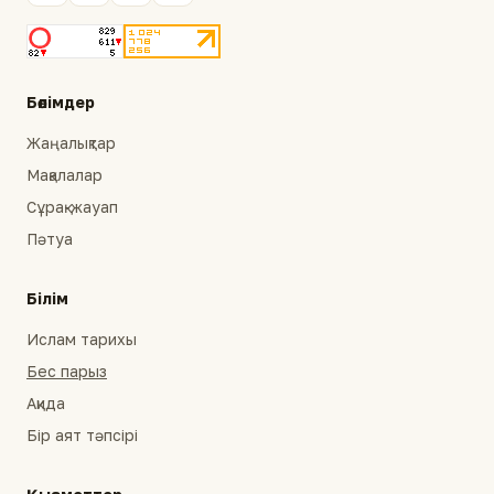
Бөлімдер
Жаңалықтар
Мақалалар
Сұрақ-жауап
Пәтуа
Білім
Ислам тарихы
Бес парыз
Ақида
Бір аят тәпсірі