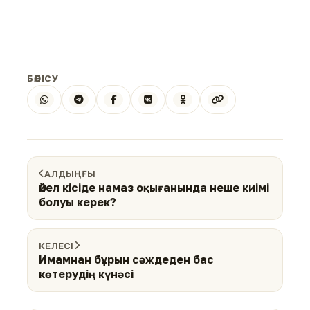
БӨЛІСУ
АЛДЫҢҒЫ
Әйел кісіде намаз оқығанында неше киімі
болуы керек?
КЕЛЕСІ
Имамнан бұрын сәждеден бас
көтерудің күнәсі