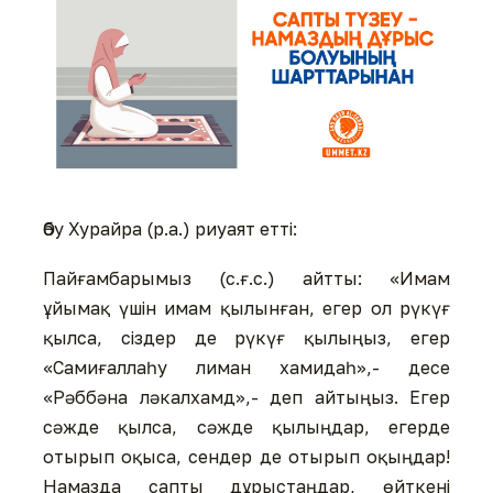
Әбу Хурайра (р.а.) риуаят етті:
Пайғамбарымыз (с.ғ.с.) айтты: «Имам
ұйымақ үшін имам қылынған, егер ол рүкүғ
қылса, сіздер де рүкүғ қылыңыз, егер
«Самиғаллаһу лиман хамидаһ»,- десе
«Рәббәна ләкалхамд»,- деп айтыңыз. Егер
сәжде қылса, сәжде қылыңдар, егерде
отырып оқыса, сендер де отырып оқыңдар!
Намазда сапты дұрыстаңдар, өйткені