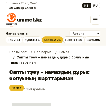
08 Тамыз 2026, Сенбі
Select your lan
KZ
RU
25 Сафар 1448 һ.
ummet.kz
Мәзір
Намаз уақыты
02:51
04:45
12:25
17:35
19:54
Таң
Күн
Бесін
Екінті
Шам
Басты бет
Бес парыз
Намаз
Сапты түзеу – намаздың дұрыс болуының
шарттарынан
Сапты түзеу – намаздың дұрыс
болуының шарттарынан
Намаз
1389 қаралым