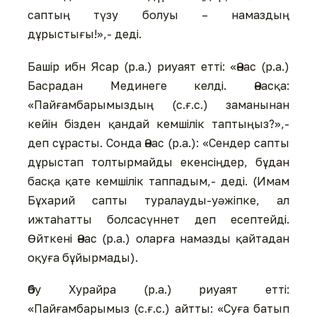
саптың түзу болуы – намаздың
дұрыстығы!»,- деді.
Башір ибн Ясар (р.а.) риуаят етті: «Әнас (р.а.)
Басрадан Мединеге келді. Әнасқа:
«Пайғамбарымыздың (с.ғ.с.) заманынан
кейін бізден қандай кемшілік таптыңыз?»,-
деп сұрасты. Сонда Әнас (р.а.): «Сендер сапты
дұрыстап толтырмайды екенсіңдер, бұдан
басқа қате кемшілік таппадым,- деді. (Имам
Бұхарий сапты туралауды-уәжіпке, ал
ижтаһатты болсасүннет деп есептейді.
Өйткені Әнас (р.а.) оларға намазды қайтадан
оқуға бұйырмады).
Әбу Хурайра (р.а.) риуаят етті:
«Пайғамбарымыз (с.ғ.с.) айтты: «Суға батып