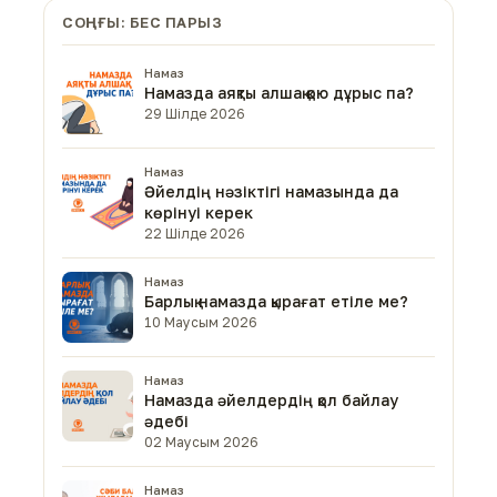
СОҢҒЫ: БЕС ПАРЫЗ
Намаз
Намазда аяқты алшақ қою дұрыс па?
29 Шілде 2026
Намаз
Әйелдің нәзіктігі намазында да
көрінуі керек
22 Шілде 2026
Намаз
Барлық намазда қырағат етіле ме?
10 Маусым 2026
Намаз
Намазда әйелдердің қол байлау
әдебі
02 Маусым 2026
Намаз