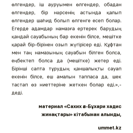
өлгендер, іш ауруымен өлгендер, обадан
өлгендер, бір нәрсенің астында қалып
өлгендер шаһид болып өлгенге есеп болар.
Егерде адамдар намазға ертерек барудың
қандай сауабының бар екенін білсе, мешітке
қарай бір-бірінен озып жүгірісер еді. Құфтан
мен таң намазының сауабын білген болса,
еңбектеп болса да (мешітке) жетер еді.
Бірінші сапта тұрудың қаншалықты сауап
екенін білсе, еш амалын таппаса да, шек
тастап өз ниеттеріне жеткен болар еді.»,-
деді.
материал «Сахих әл-Бұхари хадис
жинақтары» кітабынан алынды,
ummet.kz