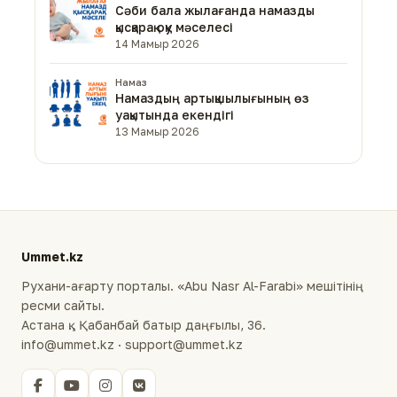
Сәби бала жылағанда намазды
қысқарақ оқу мәселесі
14 Мамыр 2026
Намаз
Намаздың артықшылығының өз
уақытында екендігі
13 Мамыр 2026
Ummet.kz
Рухани-ағарту порталы. «Abu Nasr Al-Farabi» мешітінің
ресми сайты.
Астана қ., Қабанбай батыр даңғылы, 36.
info@ummet.kz · support@ummet.kz