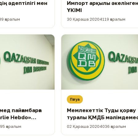
ің әдептілігі мен
Импорт арқылы әкелінген
ҮКІМІ
39 қаралым
30 Қараша 2020
4119 қаралым
Пәтуа
ед пайғамбарға
Мемлекеттік Туды қорғау
rlie Hebdo»
туралы ҚМДБ мәлімдемес
жариялаған
95 қаралым
02 Қараша 2020
4036 қаралым
ті туралы