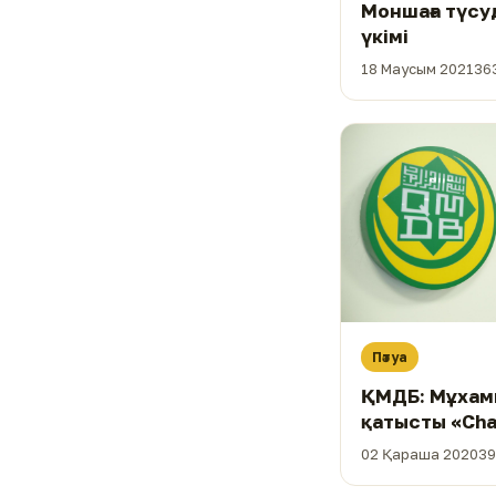
Моншаға түсуд
үкімі
18 Маусым 2021
36
Пәтуа
ҚМДБ: Мұхамм
қатысты «Cha
журналының 
02 Қараша 2020
39
келемеж суре