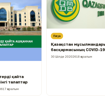
Пәтуа
Қазақстан мұсылмандары
басқармасының COVID-1
індеті кезінде мешіттерд
30 Шілде 2020
2618 қаралым
Құрбан айт намазына қа
мәлімдемесі
ерді қайта
інгі талаптар
3617 қаралым