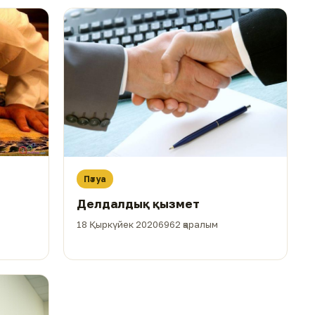
Пәтуа
Делдалдық қызмет
18 Қыркүйек 2020
6962 қаралым