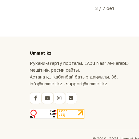
3 / 7 бет
Ummet.kz
Рухани-ағарту порталы. «Abu Nasr Al-Farabi»
мешітінің ресми сайты.
Астана қ., Қабанбай батыр даңғылы, 36.
info@ummet.kz · support@ummet.kz
© 2010–2026 Ummet.kz 