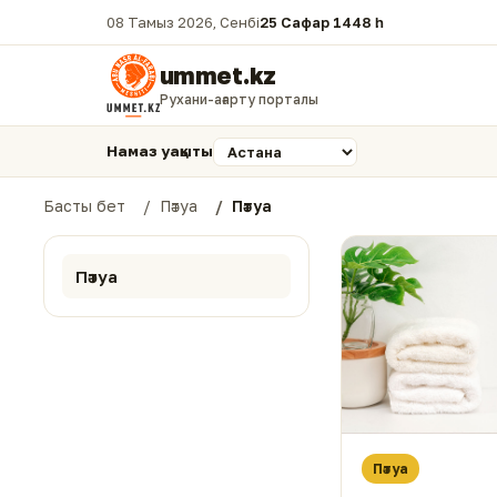
08 Тамыз 2026, Сенбі
25 Сафар 1448 һ.
ummet.kz
Рухани-ағарту порталы
Намаз уақыты
Басты бет
Пәтуа
Пәтуа
Пәтуа
Пәтуа