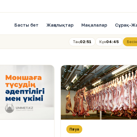
Басты бет
Жаңалықтар
Мақалалар
Сұрақ-Ж
02:51
04:45
Таң
Күн
Бесін
Пәтуа