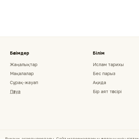
Бөлімдер
Білім
Жаңалықтар
Ислам тарихы
Мақалалар
Бес парыз
Сұрақ-жауап
Ақида
Пәтуа
Бір аят тәпсірі
— Рухани-ағарту порталы. Сайт материалдарын қолдану үшін сілтеме