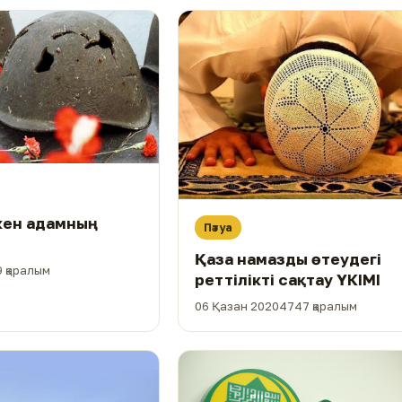
ткен адамның
Пәтуа
Қаза намазды өтеудегі
 қаралым
реттілікті сақтау ҮКІМІ
06 Қазан 2020
4747 қаралым