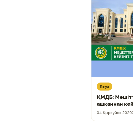
Пәтуа
ҚМДБ: Мешітт
ашқаннан кей
04 Қыркүйек 2020