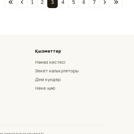
1
2
3
4
5
6
7
Қызметтер
Намаз кестесі
Зекет калькуляторы
Діни күндер
Неке қию
 көрсетуіңіз міндетті.