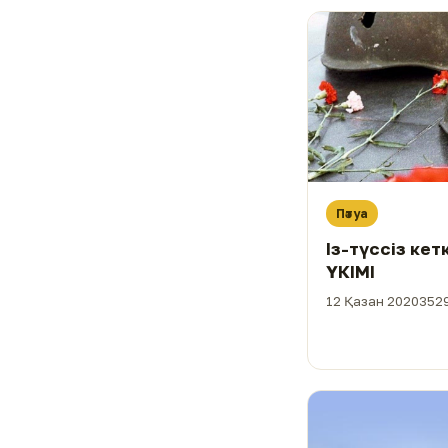
мәлімдеме
Пәтуа
Із-түссіз ке
ҮКІМІ
12 Қазан 2020
3529