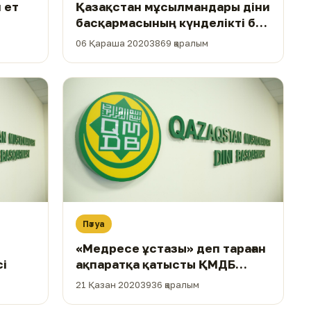
 ет
Қазақстан мұсылмандары діни
басқармасының күнделікті бес
уақыт намаз бен жұма
06 Қараша 2020
3869 қаралым
намазына қатысты
мәлімдемесі
Пәтуа
«Медресе ұстазы» деп тараған
і
ақпаратқа қатысты ҚМДБ
мәлімдемесі
21 Қазан 2020
3936 қаралым