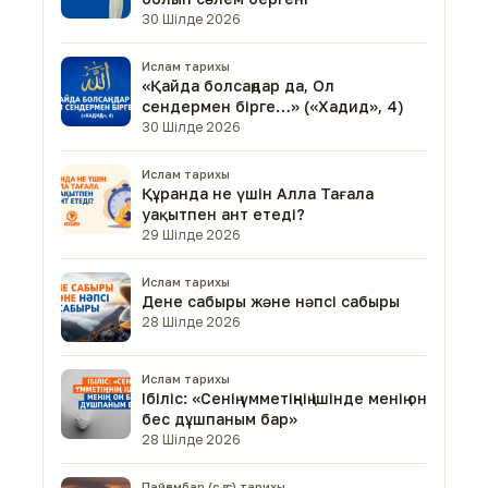
30 Шілде 2026
Ислам тарихы
«Қайда болсаңдар да, Ол
сендермен бірге…» («Хадид», 4)
30 Шілде 2026
Ислам тарихы
Құранда не үшін Алла Тағала
уақытпен ант етеді?
29 Шілде 2026
Ислам тарихы
Дене сабыры және нәпсі сабыры
28 Шілде 2026
Ислам тарихы
Ібіліс: «Сенің үмметіңнің ішінде менің он
бес дұшпаным бар»
28 Шілде 2026
Пайғамбар (с.ғ.с) тарихы