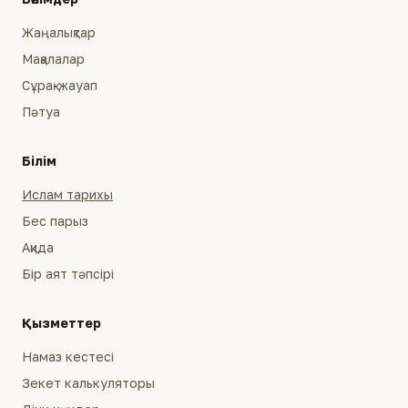
Жаңалықтар
Мақалалар
Сұрақ-жауап
Пәтуа
Білім
Ислам тарихы
Бес парыз
Ақида
Бір аят тәпсірі
Қызметтер
Намаз кестесі
Зекет калькуляторы