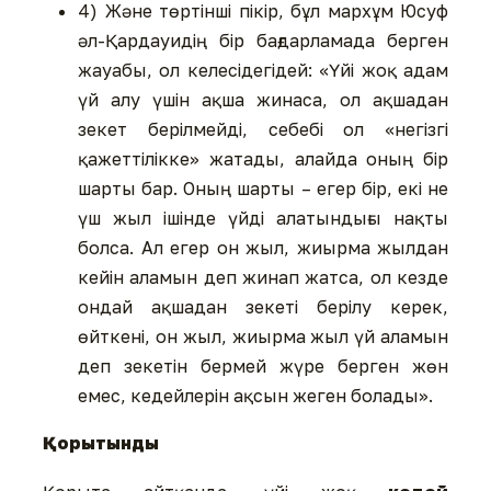
4) Және төртінші пікір, бұл мархұм Юсуф
әл-Қардауидің бір бағдарламада берген
жауабы, ол келесідегідей: «Үйі жоқ адам
үй алу үшін ақша жинаса, ол ақшадан
зекет берілмейді, себебі ол «негізгі
қажеттілікке» жатады, алайда оның бір
шарты бар. Оның шарты – егер бір, екі не
үш жыл ішінде үйді алатындығы нақты
болса. Ал егер он жыл, жиырма жылдан
кейін аламын деп жинап жатса, ол кезде
ондай ақшадан зекеті берілу керек,
өйткені, он жыл, жиырма жыл үй аламын
деп зекетін бермей жүре берген жөн
емес, кедейлерін ақсын жеген болады».
Қорытынды