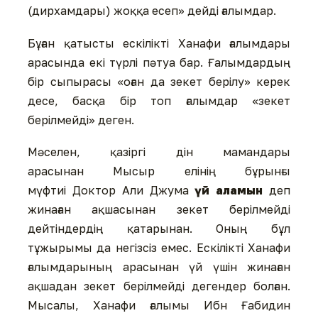
(дирхамдары) жоққа есеп» дейді ғалымдар.
Бұған қатысты ескілікті Ханафи ғалымдары
арасында екі түрлі пәтуа бар. Ғалымдардың
бір сыпырасы «оған да зекет берілу» керек
десе, басқа бір топ ғалымдар «зекет
берілмейді» деген.
Мәселен, қазіргі дін мамандары
арасынан Мысыр елінің бұрынғы
мүфтиі Доктор Али Джума
үй аламын
деп
жинаған ақшасынан зекет берілмейді
дейтіндердің қатарынан. Оның бұл
тұжырымы да негізсіз емес. Ескілікті Ханафи
ғалымдарының арасынан үй үшін жинаған
ақшадан зекет берілмейді дегендер болған.
Мысалы, Ханафи ғалымы Ибн Ғабидин