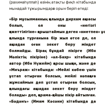
(рахимаһуллаһ) өзінің атақты фиқһ кітабында
мынадай тұжырымдарға орын беріп өтеді:
«Бір мұсылманның қолында дирхам ақшасы
болып, ол оны «негізгі
қажеттілігіне» қарыштаймын деген «ниетпен» ұ
қолында тұрғанына бір жыл өтсе де, ол
ақшадан оған зекет беру міндет
болмайды. Бірақ бұндай пікірге (Ибн
Мәліктің пікіріне) «әл-Бахр» кітабында
автор (Ибн Нүжейм) қарсы шыққан, және де
«Миъраж» кітабында: «Мейлі көбею үшін
ұстап отырған болсын, мейлі нәпақаға
жұмсаймын деп ұстап отырған болсын,
қолындағы ақшадан зекет беру міндет
болады» деп, қарама-қайшы пікір айтылған.
«Бәдәиъ» (Имам Кәсәни) кітабында да