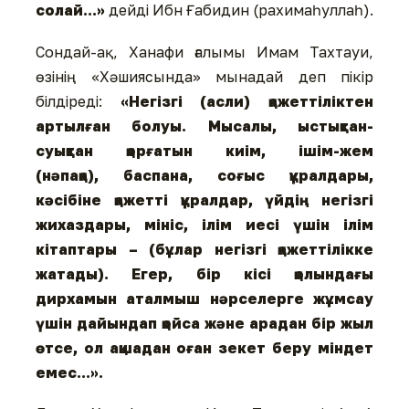
солай...»
дейді Ибн Ғабидин (рахимаһуллаһ).
Сондай-ақ, Ханафи ғалымы Имам Тахтауи,
өзінің «Хәшиясында» мынадай деп пікір
білдіреді:
«Негізгі (асли) қажеттіліктен
артылған болуы. Мысалы, ыстықтан-
суықтан қорғатын киім, ішім-жем
(нәпақа), баспана, соғыс құралдары,
кәсібіне қажетті құралдар, үйдің негізгі
жихаздары, мініс, ілім иесі үшін ілім
кітаптары – (бұлар негізгі қажеттілікке
жатады). Егер, бір кісі қолындағы
дирхамын аталмыш нәрселерге жұмсау
үшін дайындап қойса және арадан бір жыл
өтсе, ол ақшадан оған зекет беру міндет
емес...».