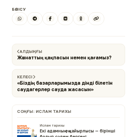
БӨЛІСУ
АЛДЫҢҒЫ
Жәннаттың қақпасын немен қағамыз?
КЕЛЕСІ
«Біздің базарларымызда дінді білетін
саудагерлер сауда жасасын»
СОҢҒЫ: ИСЛАМ ТАРИХЫ
Ислам тарихы
Екі адамның ең қайырлысы — бірінші
болып сәлем бергені