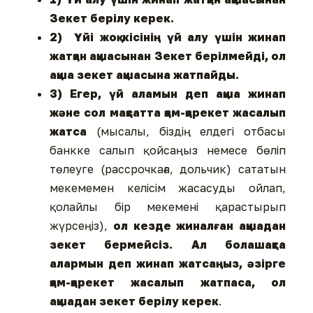
Зекет берілу керек.
2) Үйі жоқ кісінің үй алу үшін жинап
жатқан ақшасынан Зекет берілмейді, ол
ақша зекет ақшасына жатпайды.
3) Егер, үй аламын деп ақша жинап
және сол мақсатта қам-қарекет жасалып
жатса
(мысалы, біздің елдегі отбасы
банкке салып қойсаңыз немесе бөліп
төлеуге (рассрочкаға, дольчик) сататын
мекемемен келісім жасасуды ойлап,
қолайлы бір мекемені қарастырып
жүрсеңіз),
ол кезде жиналған ақшадан
зекет бермейсіз. Ал болашақта
алармын деп жинап жатсаңыз, әзірге
қам-қарекет жасалып жатпаса, ол
ақшадан зекет берілу керек
.