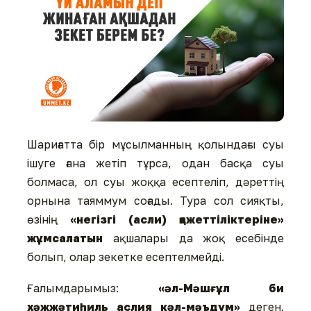
Шариғатта бір мұсылманның қолындағы суы
ішуге ғана жетіп тұрса, одан басқа суы
болмаса, ол суы жоққа есептеліп, дәреттің
орнына таяммум соғады. Тура сол сияқты,
өзінің
«негізгі (асли) қажеттіліктеріне»
жұмсалатын
ақшалары да жоқ есебінде
болып, олар зекетке есептелмейді.
Ғалымдарымыз:
«әл-Мәшғұл би
хәжжәтиһиль аслия кәл-мәъдум»
деген.