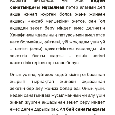
Қорыта айтқанда, үйі жоқ
кедей
санатындағы мұсылман
пәтер аламын деп
ақша жинап жүрген болса және жинаған
ақшасы «нисаб мөлшеріне» жетсе, оған "ол
ақшадан зекет беру міндет емес делінетін
Ханафи ғалымдарының пәтуасымен амал етсе
қате болмайды, өйткені, үйі жоқ адам үшін үй
– негізгі (асли) қажеттіліктен саналады. Ал
зекеттің басты шарты – өзінің негізгі
қажеттіліктерінен артылған болуы.
Оның үстіне, үйі жоқ кедей кісінің отбасынан
жырып тырнақтап жинаған ақшасынан
зекетін бер деу жөнсіз болар еді. Оның үшін,
кедей санатындағы мұсылманның үй алу үшін
жинап жүрген ақшасынан зекет беру міндет
емес деген дұрысырақ. Ал
бай санатындағы