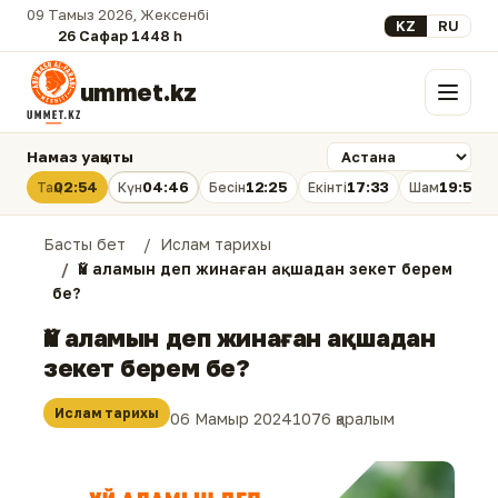
09 Тамыз 2026, Жексенбі
Select your lan
KZ
RU
26 Сафар 1448 һ.
ummet.kz
Мәзір
Намаз уақыты
02:54
04:46
12:25
17:33
19:53
Таң
Күн
Бесін
Екінті
Шам
Басты бет
Ислам тарихы
Үй аламын деп жинаған ақшадан зекет берем
бе?
Үй аламын деп жинаған ақшадан
зекет берем бе?
Ислам тарихы
06 Мамыр 2024
1076 қаралым