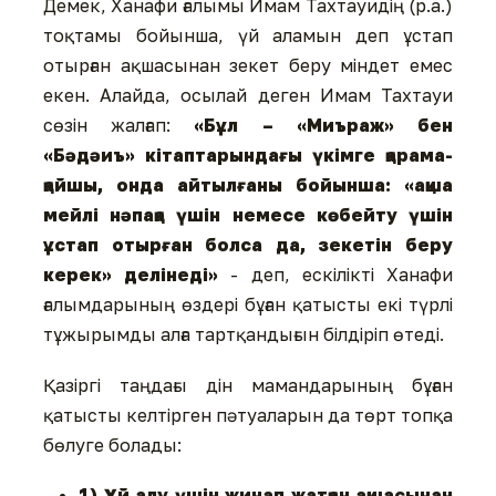
Демек, Ханафи ғалымы Имам Тахтауидің (р.а.)
тоқтамы бойынша, үй аламын деп ұстап
отырған ақшасынан зекет беру міндет емес
екен. Алайда, осылай деген Имам Тахтауи
сөзін жалғап:
«Бұл – «Миъраж» бен
«Бәдәиъ» кітаптарындағы үкімге қарама-
қайшы, онда айтылғаны бойынша: «ақша
мейлі нәпақа үшін немесе көбейту үшін
ұстап отырған болса да, зекетін беру
керек» делінеді»
- деп, ескілікті Ханафи
ғалымдарының өздері бұған қатысты екі түрлі
тұжырымды алға тартқандығын білдіріп өтеді.
Қазіргі таңдағы дін мамандарының бұған
қатысты келтірген пәтуаларын да төрт топқа
бөлуге болады:
1) Үй алу үшін жинап жатқан ақшасынан