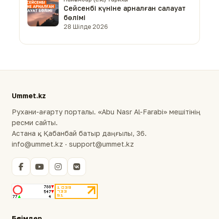
Сейсенбі күніне арналған салауат
бөлімі
28 Шілде 2026
Ummet.kz
Рухани-ағарту порталы. «Abu Nasr Al-Farabi» мешітінің
ресми сайты.
Астана қ., Қабанбай батыр даңғылы, 36.
info@ummet.kz · support@ummet.kz
Бөлімдер