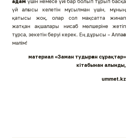
адам
үшін немесе үйі бар болып тұрып басқа
үй алғысы келетін мұсылман үшін, мұның
қатысы жоқ, олар сол мақсатта жинап
жатқан ақшалары нисаб мөлшеріне жетіп
тұрса, зекетін беруі керек. Ең дұрысы – Аллаға
мәлім!
материал «Заман тудырған сұрақтар»
кітабынан алынды,
ummet.kz