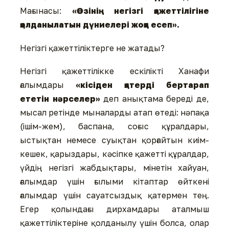
Мағынасы:
«Өзінің негізгі қажеттілігіне
қолданылатын дүниелері жоққа есеп».
Негізгі қажеттіліктерге не жатады?
Негізгі қажеттілікке ескілікті Ханафи
ғалымдары
«кісіден қатерді бертарап
ететін нәрселер»
деп анықтама береді де,
мысал ретінде мыналарды атап өтеді: нәпақа
(ішім-жем), баспана, соғыс құралдары,
ыстықтан немесе суықтан қорғайтын киім-
кешек, қарыздары, кәсіпке қажетті құралдар,
үйдің негізгі жабдықтары, мінетін хайуан,
ғалымдар үшін ғылыми кітаптар өйткені
ғалымдар үшін сауатсыздық қатермен тең.
Егер қолындағы дирхамдары аталмыш
қажеттіліктеріне қолданылу үшін болса, олар