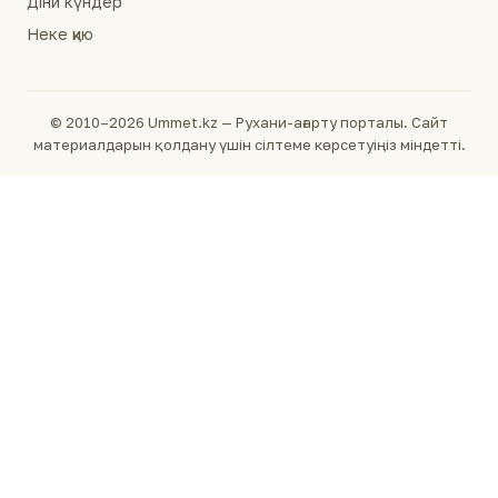
Діни күндер
Неке қию
© 2010–2026 Ummet.kz — Рухани-ағарту порталы. Сайт
материалдарын қолдану үшін сілтеме көрсетуіңіз міндетті.