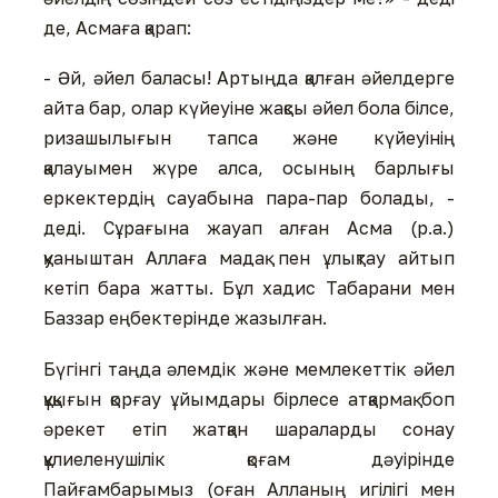
де, Асмаға қарап:
- Әй, әйел баласы! Артыңда қалған әйелдерге
айта бар, олар күйеуіне жақсы әйел бола білсе,
ризашылығын тапса және күйеуінің
қалауымен жүре алса, осының барлығы
еркектердің сауабына пара-пар болады, -
деді. Сұрағына жауап алған Асма (р.а.)
қуаныштан Аллаға мадақ пен ұлықтау айтып
кетіп бара жатты. Бұл хадис Табарани мен
Баззар еңбектерінде жазылған.
Бүгінгі таңда әлемдік және мемлекеттік әйел
құқығын қорғау ұйымдары бірлесе атқармақ боп
әрекет етіп жатқан шараларды сонау
құлиеленушілік қоғам дәуірінде
Пайғамбарымыз (оған Алланың игілігі мен