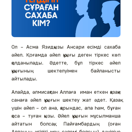
Ол – Асма Язидқызы Ансари есімді сахаба
әйел. Қоғамда әйел құқығы деген тіркес көп
қолданылады. Әдетте, бұл тіркес әйел
құқығының шектелуімен байланысты
айтылады.
Алайда, әлмисақтан Аллаға иман еткен қазақи
санаға әйел құқығын шектеу жат әдет. Қазақ
үшін әйел – ол ана, қарындас, апа Һәм, бұған
қоса – туған қызы. Әйел құқығын мұсылманша
айтатын болсақ, Пайғамбардың (оған
Алланың игілігі мен сәлемі болсын) дәуіріне