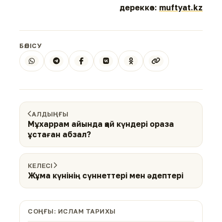
дереккөз:
muftyat.kz
БӨЛІСУ
АЛДЫҢҒЫ
Мұхаррам айында қай күндері ораза
ұстаған абзал?
КЕЛЕСІ
Жұма күнінің сүннеттері мен әдептері
СОҢҒЫ: ИСЛАМ ТАРИХЫ