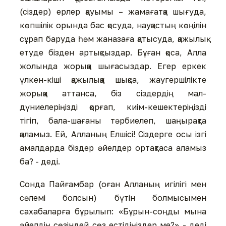
(сіздер) ерлер қауымы – жамағатқа шығуда,
көпшілік орында бас қосуда, науқастың көңілін
сұрап баруда һәм жаназаға қатысуда, қажылық
етуде бізден артықсыздар. Бұған қоса, Алла
жолында жорыққа шығасыздар. Егер еркек
үлкен-кіші қажылыққа шықса, жаугершілікте
жорыққа аттанса, біз сіздердің мал-
дүниелеріңізді қорғап, киім-кешектеріңізді
тігіп, бала-шағаны тәрбиелеп, шаңырақта
қаламыз. Ей, Алланың Елшісі! Сіздерге осы ізгі
амалдарда біздер әйелдер ортақтаса аламыз
ба? - деді.
Сонда Пайғамбар (оған Алланың игілігі мен
сәлемі болсын) бүтін болмысымен
сахабаларға бұрылып: «Бұрын-соңды мына
әйелдің сөзіндей сөз естідіңіздер ме?» - деді