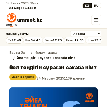
07 Тамыз 2026, Жұма
Select your lan
KZ
RU
24 Сафар 1448 һ.
ummet.kz
Мәзір
Намаз уақыты
02:49
04:43
12:25
17:36
19:56
Таң
Күн
Бесін
Екінті
Шам
Басты бет
Ислам тарихы
Әйел теңдігін сұраған сахаба кім?
Әйел теңдігін сұраған сахаба кім?
Ислам тарихы
24 Маусым 2025
1139 қаралым