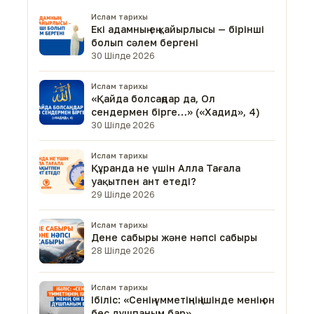
Ислам тарихы
Екі адамның ең қайырлысы — бірінші
болып сәлем бергені
30 Шілде 2026
Ислам тарихы
«Қайда болсаңдар да, Ол
сендермен бірге…» («Хадид», 4)
30 Шілде 2026
Ислам тарихы
Құранда не үшін Алла Тағала
уақытпен ант етеді?
29 Шілде 2026
Ислам тарихы
Дене сабыры және нәпсі сабыры
28 Шілде 2026
Ислам тарихы
Ібіліс: «Сенің үмметіңнің ішінде менің он
бес дұшпаным бар»