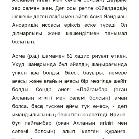
зер салған жөн. Дәл осы ретте «Әйелдердің
шешені» деген лақабымен әйгілі Асма Язидқызы
Ансаридің қиссасы еріксіз еске түседі. Ол
ділмарлығы және шешендігімен танымал
болатын.
Асма (р.а.) шамамен 81 хадис риуаят еткен.
Ухуд шайқасында бұл әйелдің шаңырағында
үлкен қаза болды. Әкесі, бауыры, немере
ағасы және ағайын ағасы бір мезгілде шейіт
болды. Сонда әйел: «Пайғамбар (оған
Алланың игілігі мен сәлемі болсын) аман
болса, басқа түскен қайғы түк емес», - деп
имандылығының беріктігін көрсетеді. Әрине,
бұл пайғамбар (оған Алланың игілігі мен
сәлемі болсын) алып келген Құранға,