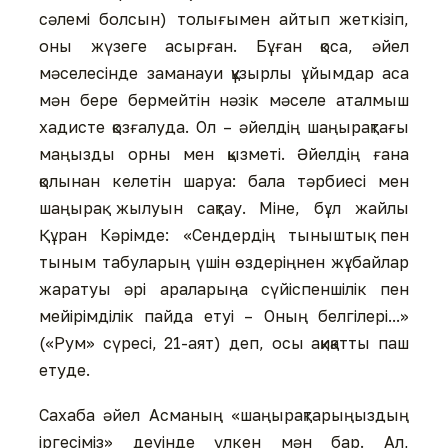
сәлемі болсын) толығымен айтып жеткізіп,
оны жүзеге асырған. Бұған қоса, әйел
мәселесінде заманауи құзырлы ұйымдар аса
мән бере бермейтін нәзік мәселе аталмыш
хадисте қозғалуда. Ол – әйелдің шаңырақтағы
маңызды орны мен қызметі. Әйелдің ғана
қолынан келетін шаруа: бала тәрбиесі мен
шаңырақ жылуын сақтау. Міне, бұл жайлы
Құран Кәрімде: «Сендердің тыныштық пен
тыным табуларың үшін өздеріңнен жұбайлар
жаратуы әрі араларыңа сүйіспеншілік пен
мейірімділік пайда етуі – Оның белгілері...»
(«Рум» сүресі, 21-аят) деп, осы ақиқатты паш
етуде.
Сахаба әйел Асманың «шаңырақтарыңыздың
іргесіміз» деуінде үлкен мән бар. Ал,