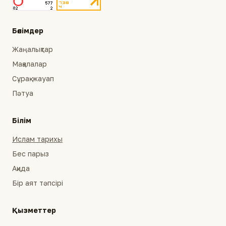
Бөлімдер
Жаңалықтар
Мақалалар
Сұрақ-жауап
Пәтуа
Білім
Ислам тарихы
Бес парыз
Ақида
Бір аят тәпсірі
Қызметтер