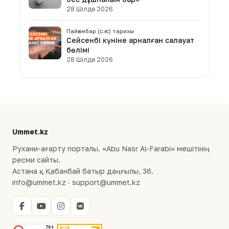
28 Шілде 2026
Пайғамбар (с.ғ.с) тарихы
Сейсенбі күніне арналған салауат
бөлімі
28 Шілде 2026
Ummet.kz
Рухани-ағарту порталы. «Abu Nasr Al-Farabi» мешітінің
ресми сайты.
Астана қ., Қабанбай батыр даңғылы, 36.
info@ummet.kz · support@ummet.kz