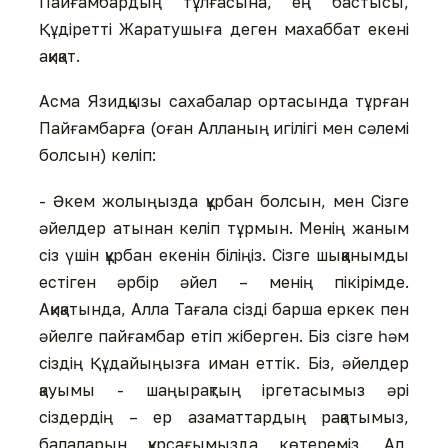
Пайғамбардың тұлғасына, ең бастысы,
Құдіретті Жаратушыға деген махаббат екені
ақиқат.
Асма Язидқызы сахабалар ортасында тұрған
Пайғамбарға (оған Алланың игілігі мен сәлемі
болсын) келіп:
- Әкем жолыңызда құрбан болсын, мен Сізге
әйелдер атынан келіп тұрмын. Менің жаным
сіз үшін құрбан екенін біліңіз. Сізге шыққанымды
естіген әрбір әйел – менің пікірімде.
Ақиқатында, Алла Тағала сізді барша еркек пен
әйелге пайғамбар етіп жіберген. Біз сізге һәм
сіздің Құдайыңызға иман еттік. Біз, әйелдер
қауымы - шаңырақтың іргетасымыз әрі
сіздердің – ер азаматтардың рақатымыз,
балаларын құрсағымызда көтереміз. Ал,