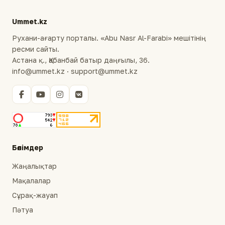
Ummet.kz
Рухани-ағарту порталы. «Abu Nasr Al-Farabi» мешітінің
ресми сайты.
Астана қ., Қабанбай батыр даңғылы, 36.
info@ummet.kz · support@ummet.kz
Бөлімдер
Жаңалықтар
Мақалалар
Сұрақ-жауап
Пәтуа