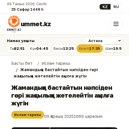
08 Тамыз 2026, Сенбі
Select your lan
KZ
RU
25 Сафар 1448 һ.
ummet.kz
Мәзір
Намаз уақыты
02:51
04:45
12:25
17:35
19:54
Таң
Күн
Бесін
Екінті
Шам
Басты бет
Ислам тарихы
Жамандыққа бастайтын нәпсіден гөрі
жақсылыққа жетелейтін ақылға жүгін
Жамандыққа бастайтын нәпсіден
гөрі жақсылыққа жетелейтін ақылға
жүгін
Ислам тарихы
09 Қараша 2025
1669 қаралым