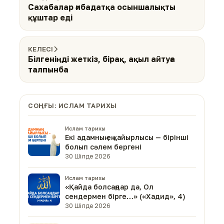
Сахабалар ғибадатқа осыншалықты
құштар еді
КЕЛЕСІ
Білгеніңді жеткіз, бірақ, ақыл айтуға
талпынба
СОҢҒЫ: ИСЛАМ ТАРИХЫ
Ислам тарихы
Екі адамның ең қайырлысы — бірінші
болып сәлем бергені
30 Шілде 2026
Ислам тарихы
«Қайда болсаңдар да, Ол
сендермен бірге…» («Хадид», 4)
30 Шілде 2026