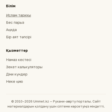
Білім
Ислам тарихы
Бес парыз
Ақида
Бір аят тәпсірі
Қызметтер
Намаз кестесі
Зекет калькуляторы
Діни күндер
Неке қию
© 2010–2026 Ummet.kz — Рухани-ағарту порталы. Сайт
материалдарын қолдану үшін сілтеме көрсетуіңіз міндетті.