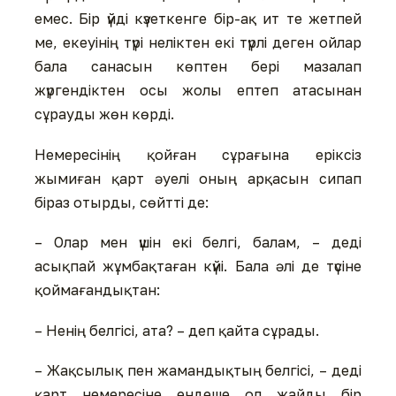
емес. Бір үйді күзеткенге бір-ақ ит те жетпей
ме, екеуінің түрі неліктен екі түрлі деген ойлар
бала санасын көптен бері мазалап
жүргендіктен осы жолы ептеп атасынан
сұрауды жөн көрді.
Немересінің қойған сұрағына еріксіз
жымиған қарт әуелі оның арқасын сипап
біраз отырды, сөйтті де:
– Олар мен үшін екі белгі, балам, – деді
асықпай жұмбақтаған күйі. Бала әлі де түсіне
қоймағандықтан:
– Ненің белгісі, ата? – деп қайта сұрады.
– Жақсылық пен жамандықтың белгісі, – деді
қарт немересіне ендеше ол жайды бір