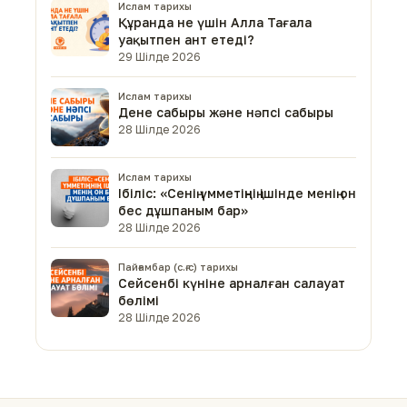
Ислам тарихы
Құранда не үшін Алла Тағала
уақытпен ант етеді?
29 Шілде 2026
Ислам тарихы
Дене сабыры және нәпсі сабыры
28 Шілде 2026
Ислам тарихы
Ібіліс: «Сенің үмметіңнің ішінде менің он
бес дұшпаным бар»
28 Шілде 2026
Пайғамбар (с.ғ.с) тарихы
Сейсенбі күніне арналған салауат
бөлімі
28 Шілде 2026