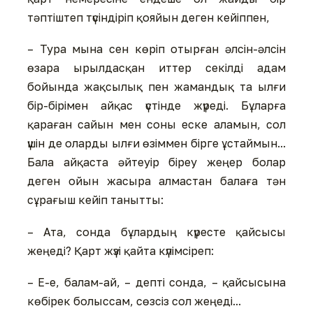
тәптіштеп түсіндіріп қояйын деген кейіппен,
– Тура мына сен көріп отырған әлсін-әлсін
өзара ырылдасқан иттер секілді адам
бойында жақсылық пен жамандық та ылғи
бір-бірімен айқас үстінде жүреді. Бұларға
қараған сайын мен соны еске аламын, сол
үшін де оларды ылғи өзіммен бірге ұстаймын...
Бала айқаста әйтеуір біреу жеңер болар
деген ойын жасыра алмастан балаға тән
сұрағыш кейіп танытты:
– Ата, сонда бұлардың күресте қайсысы
жеңеді? Қарт жүзі қайта күлімсіреп:
– Е-е, балам-ай, – депті сонда, – қайсысына
көбірек болыссам, сөзсіз сол жеңеді...