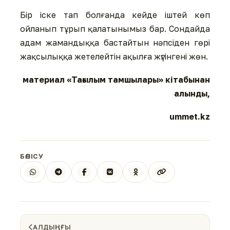
Бір іске тап болғанда кейде іштей көп
ойланып тұрып қалатынымыз бар. Сондайда
адам жамандыққа бастайтын нәпсіден гөрі
жақсылыққа жетелейтін ақылға жүгінгені жөн.
материал «Тағылым тамшылары» кітабынан
алынды,
ummet.kz
БӨЛІСУ
АЛДЫҢҒЫ