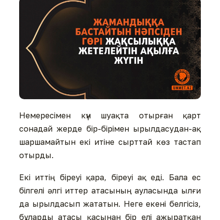
Немересімен күн шуақта отырған қарт
сонадай жерде бір-бірімен ырылдасудан-ақ
шаршамайтын екі итіне сырттай көз тастап
отырды.
Екі иттің біреуі қара, біреуі ақ еді. Бала ес
білгелі әлгі иттер атасының ауласында ылғи
да ырылдасып жататын. Неге екені белгісіз,
бұларды атасы қасынан бір елі ажыратқан