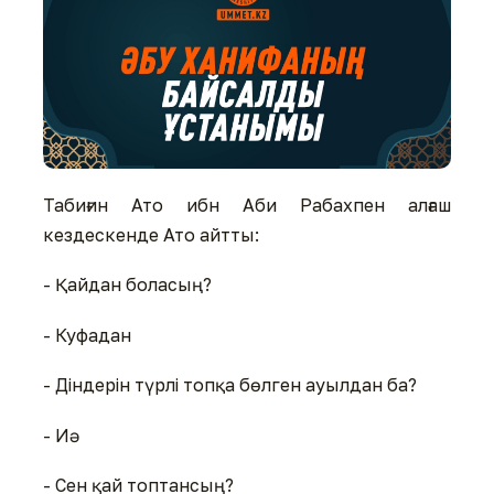
Табиғин Ато ибн Аби Рабахпен алғаш
кездескенде Ато айтты:
- Қайдан боласың?
- Куфадан
- Діндерін түрлі топқа бөлген ауылдан ба?
- Иә
- Сен қай топтансың?