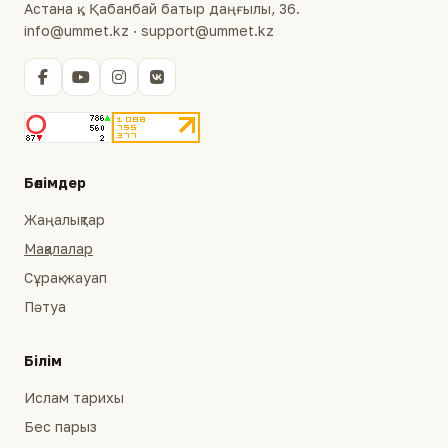
Астана қ., Қабанбай батыр даңғылы, 36.
info@ummet.kz · support@ummet.kz
Бөлімдер
Жаңалықтар
Мақалалар
Сұрақ-жауап
Пәтуа
Білім
Ислам тарихы
Бес парыз