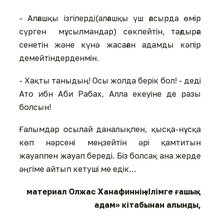
- Алғашқы ізгілерді(алғашқы үш ғасырда өмір
сүрген мұсылмандар) сөкпейтін, тағдырға
сенетін және күнә жасаған адамды кәпір
демейтіндерденмін.
- Хақты таныдың! Осы жолда берік бол! - деді
Ато ибн Аби Рабах, Алла екеуіне де разы
болсын!
Ғалымдар осылай даналықпен, қысқа-нұсқа
көп нәрсені меңзейтін әрі қамтитын
жауаппен жауап береді. Біз болсақ ана жерде
әңгіме айтып кетуші ме едік…
материал Олжас Ханафиннің «Ілімге ғашық
адам» кітабынан алынды,