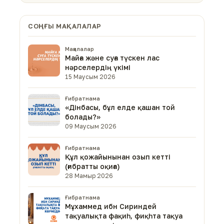
СОҢҒЫ МАҚАЛАЛАР
Мақалалар
Майға және суға түскен лас
нәрселердің үкімі
15 Маусым 2026
Ғибратнама
«Дінбасы, бұл елде қашан той
болады?»
09 Маусым 2026
Ғибратнама
Құл қожайынынан озып кетті
(ғибратты оқиға)
28 Мамыр 2026
Ғибратнама
Мұхаммед ибн Сириндей
тақуалықта фақиһ, фиқһта тақуа