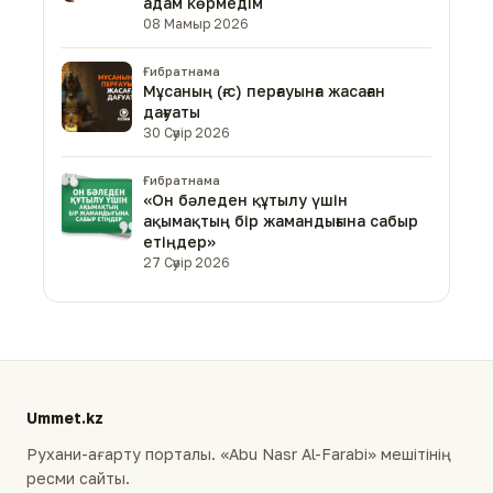
адам көрмедім
08 Мамыр 2026
Ғибратнама
Мұсаның (ғ.с) перғауынға жасаған
дағуаты
30 Сәуір 2026
Ғибратнама
«Он бәледен құтылу үшін
ақымақтың бір жамандығына сабыр
етіңдер»
27 Сәуір 2026
Ummet.kz
Рухани-ағарту порталы. «Abu Nasr Al-Farabi» мешітінің
ресми сайты.