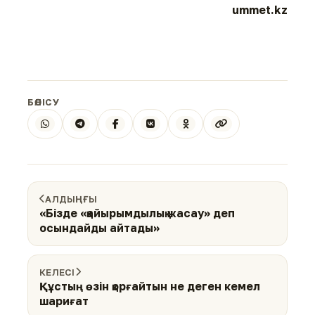
ummet.kz
БӨЛІСУ
АЛДЫҢҒЫ
«Бізде «қайырымдылық жасау» деп
осындайды айтады»
КЕЛЕСІ
Құстың өзін қорғайтын не деген кемел
шариғат