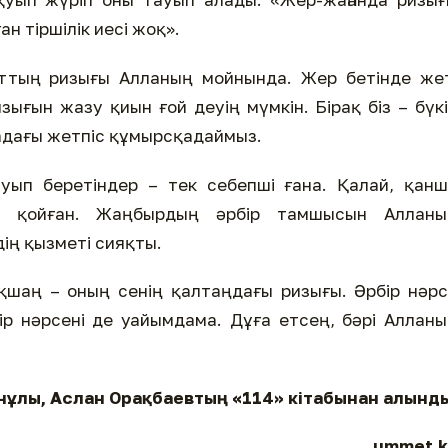
н тіршілік иесі жоқ».
аттың ризығы Алланың мойнында. Жер бетінде же
зығын жазу қиын ғой деуің мүмкін. Бірақ біз – бүк
дағы жетпіс құмырсқадаймыз.
ауып беретіндер – тек себепші ғана. Қалай, қан
леп қойған. Жаңбырдың әрбір тамшысын Алланы
ің қызметі сияқты.
шаң – оның сенің қалтаңдағы ризығы. Әрбір нәр
Бір нәрсені де уайымдама. Дұға етсең, бәрі Аллан
нұлы, Аслан Орақбаевтың «114» кітабынан алынд
ummet.k