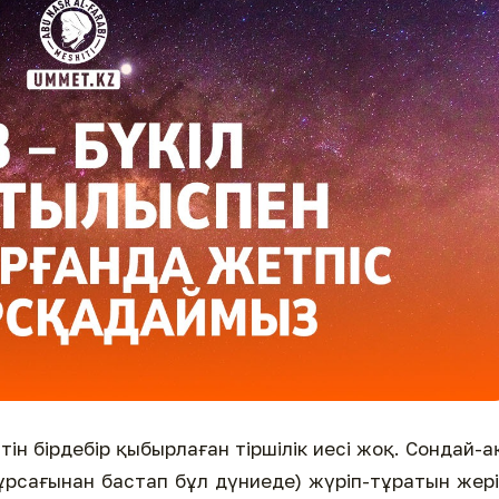
н бірдебір қыбырлаған тіршілік иесі жоқ. Сондай-а
 құрсағынан бастап бұл дүниеде) жүріп-тұратын жер