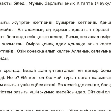
 нақты біледі. Мұның барлығы анық Кітапта (Ләуху
ығы. Жүгірген жетпейді, бұйырған кетпейді. Қан
лмайды. Ал адамның ең қорқып, қашатын нәрсесі
і болғанда есік қағып келеді. Ризық пен ажал өмір
 жазылған. Өмірге қонақ адам қонаққа алып келг
тпейді. Өзін қонаққа алып келген Алланың қалауын
йды.
ен орында. Бидай дәні ұнтақталып, ұн қамыр бол
еді. Неге? Өйткені ол болмай тұрып саған жазылға
 азығың үшін еңбек етеді. Өз кезегіңде сен де, бас
 тістем ризығы үшін жұмыс жасайсыңдар. Өйткені ол
уып жүріп оны тауып алады. «Жер-жаһанда ризығ