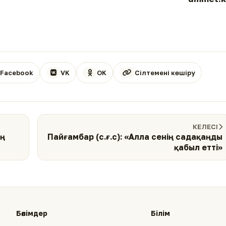
Facebook
VK
OK
Сілтемені көшіру
КЕЛЕСІ
ің
Пайғамбар (с.ғ.с): «Алла сенің садақаңды
қабыл етті»
Бөлімдер
Білім