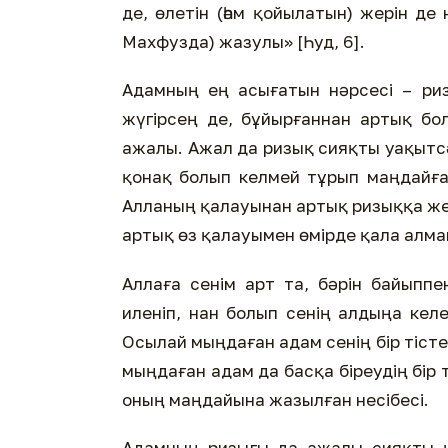
де, өлетін (һәм қойылатын) жерін де
Махфузда) жазулы» [Һуд, 6].
Адамның ең асығатын нәрсесі – риз
жүгірсең де, бұйырғаннан артық бо
ажалы. Ажал да ризық сияқты уақытсәт
қонақ болып келмей тұрып маңдайға
Алланың қалауынан артық ризыққа же
артық өз қалауымен өмірде қала алма
Аллаға сенім арт та, бәрін байыпп
иленіп, нан болып сенің алдыңа кел
Осылай мыңдаған адам сенің бір тістем
мыңдаған адам да басқа біреудің бір
оның маңдайына жазылған несібесі.
Адамның ризығы да ажалы сияқты қ