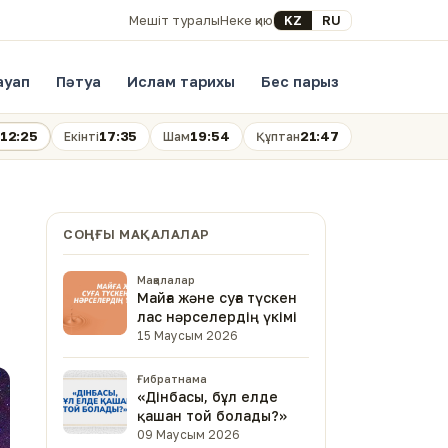
Select your language
KZ
RU
Мешіт туралы
Неке қию
ауап
Пәтуа
Ислам тарихы
Бес парыз
12:25
17:35
19:54
21:47
Екінті
Шам
Құптан
СОҢҒЫ МАҚАЛАЛАР
Мақалалар
Майға және суға түскен
лас нәрселердің үкімі
15 Маусым 2026
Ғибратнама
«Дінбасы, бұл елде
қашан той болады?»
09 Маусым 2026