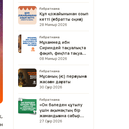
Ғибратнама
Құл қожайынынан озып
кетті (ғибратты оқиға)
28 Мамыр 2026
Ғибратнама
Мұхаммед ибн
Сириндей тақуалықта
фақиһ, фиқһта тақуа
адам көрмедім
08 Мамыр 2026
Ғибратнама
Мұсаның (ғ.с) перғауынға
жасаған дағуаты
30 Сәуір 2026
Ғибратнама
«Он бәледен құтылу
үшін ақымақтың бір
қ,
жамандығына сабыр
етіңдер»
27 Сәуір 2026
ін