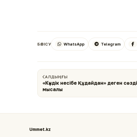
WhatsApp
Telegram
БӨЛІСУ
АЛДЫҢҒЫ
«Күндік несібе Құдайдан» деген сөзд
мысалы
Ummet.kz