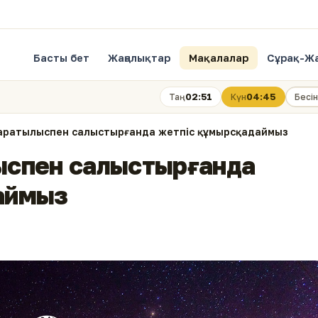
Басты бет
Жаңалықтар
Мақалалар
Сұрақ-Ж
02:51
04:45
Таң
Күн
Бесін
л жаратылыспен салыстырғанда жетпіс құмырсқадаймыз
лыспен салыстырғанда
аймыз