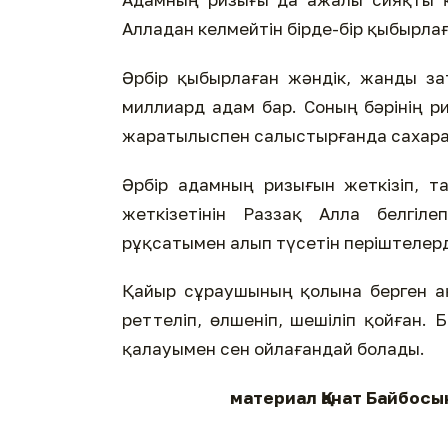
Алладан келмейтін бірде-бір қыбырлаға
Әрбір қыбырлаған жәндік, жанды з
миллиард адам бар. Соның бәрінің ри
жаратылыспен салыстырғанда сахара
Әрбір адамның ризығын жеткізіп, т
жеткізетінін Раззақ Алла белгі
рұқсатымен алып түсетін періштелерд
Қайыр сұраушының қолына берген ақ
реттеліп, өлшеніп, шешіліп қойған. 
қалауымен сен ойлағандай болады.
материал Қанат Байбосы