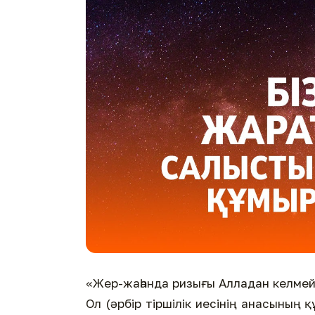
«Жер-жаһанда ризығы Алладан келмейті
Ол (әрбір тіршілік иесінің анасының