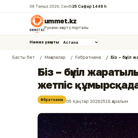
08 Тамыз 2026, Сенбі
25 Сафар 1448 һ.
ummet.kz
Рухани-ағарту порталы
Намаз уақыты
Басты бет
Мақалалар
Ғибратнама
Біз – бүкі
Біз – бүкіл жараты
жетпіс құмырсқад
Ғибратнама
05 Қаңтар 2026
2518 қаралым