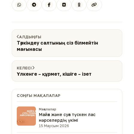
АЛДЫҢҒЫ
Төркіндеу салтының сіз білмейтін
мағынасы
КЕЛЕСІ
Үлкенге – құрмет, кішіге – ізет
СОҢҒЫ МАҚАЛАЛАР
Мақалалар
Майға және суға түскен лас
нәрселердің үкімі
15 Маусым 2026