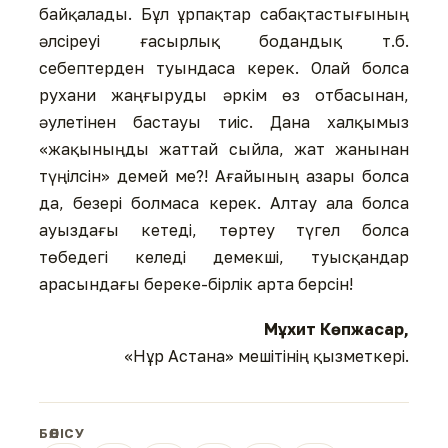
байқалады. Бұл ұрпақтар сабақтастығының
әлсіреуі ғасырлық бодандық т.б.
себептерден туындаса керек. Олай болса
рухани жаңғыруды әркім өз отбасынан,
әулетінен бастауы тиіс. Дана халқымыз
«жақыныңды жаттай сыйла, жат жанынан
түңілсін» демей ме?! Ағайының азары болса
да, безері болмаса керек. Алтау ала болса
ауыздағы кетеді, төртеу түгел болса
төбедегі келеді демекші, туысқандар
арасындағы береке-бірлік арта берсін!
Мұхит Көпжасар,
«Нұр Астана» мешітінің қызметкері.
БӨЛІСУ