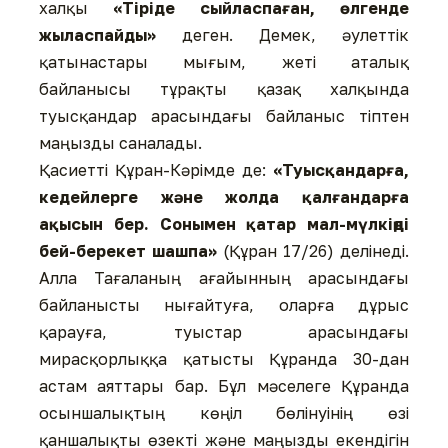
халқы
«Тіріде сыйласпаған, өлгенде
жыласпайды»
деген. Демек, әулеттік
қатынастары мығым, жеті аталық
байланысы тұрақты қазақ халқында
туысқандар арасындағы байланыс тіптен
маңызды саналады.
Қасиетті Құран-Кәрімде де:
«Туысқандарға,
кедейлерге және жолда қалғандарға
ақысын бер. Сонымен қатар мал-мүлкіңді
бей-берекет шашпа»
(Құран 17/26) делінеді.
Алла Тағаланың ағайынның арасындағы
байланысты нығайтуға, оларға дұрыс
қарауға, туыстар арасындағы
мирасқорлыққа қатысты Құранда 30-дан
астам аяттары бар. Бұл мәселеге Құранда
осыншалықтың көңіл бөлінуінің өзі
қаншалықты өзекті және маңызды екендігін