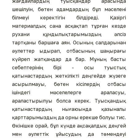
жағдайлардың туысқандар арасында
шешілуін, бөтен адамдардың бұл мәселені
білмеуі керектігін білдіреді. Қазіргі
материалдық сана асқақтап тұрған кезде
рухани құндылықтарымыздың әлсіз
тартқаны баршаға аян. Осының салдарынан
әулеттер ыдырап, отбасының шаңырағы
күйреп жатқандар да бар. Мұның басты
себептерінің бірі - осы туыстық
қатынастардың жеткілікті деңгейде жүзеге
асырылмауы, бөтен кісілердің отбасы
ішіндегі мәселелерге араласуы,
араластырылуы болса керек. Туысқандық
қатынастардың нығаюында қазыналы
қарттарымыздың да орны ерекше болуы тис.
Өкінішке орай, бұл күнде ақсақалдық деңгей
мен әулеттік ұйысудың да төмендеуі