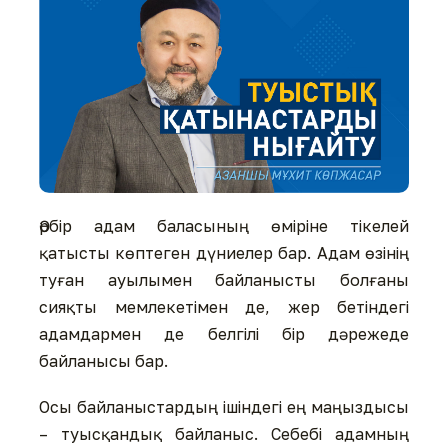
Әрбір адам баласының өміріне тікелей
қатысты көптеген дүниелер бар. Адам өзінің
туған ауылымен байланысты болғаны
сияқты мемлекетімен де, жер бетіндегі
адамдармен де белгілі бір дәрежеде
байланысы бар.
Осы байланыстардың ішіндегі ең маңыздысы
– туысқандық байланыс. Себебі адамның