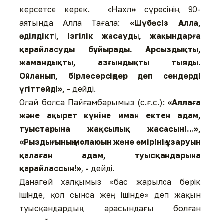
көрсетсе керек. «Нахл
»
сүресінің 90-
аятында Алла Тағала:
«Шүбәсіз Алла,
әділдікті, ізгілік жасауды, жақындарға
қарайласуды бұйырады. Арсыздықты,
жамандықты, азғындықты тыяды.
Ойланып, бірлесерсіңдер деп сендерді
үгіттейді»,
- дейді.
Олай болса Пайғамбарымыз (с.ғ.с.):
«Аллаға
және ақырет күніне иман ектен адам,
туыстарына жақсылық жасасын!...»,
«Рыздығының молаюын және өмірінің ұзаруын
қалаған адам, туысқандарына
қарайлассын!», -
дейді.
Данагөй халқымыз «бас жарылса бөрік
ішінде, қол сынса жең ішінде» деп жақын
туысқандардың арасындағы болған