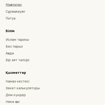
Мақалалар
Сұрақ-жауап
Пәтуа
Білім
Ислам тарихы
Бес парыз
Ақида
Бір аят тәпсірі
Қызметтер
Намаз кестесі
Зекет калькуляторы
Діни күндер
Неке қию