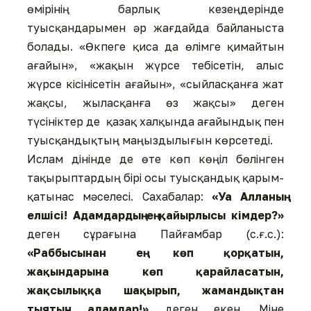
өмірінің барлық кезеңдерінде
туысқандарымен әр жағдайда байланыста
болады. «Өкпеге қиса да өлімге қимайтын
ағайын», «жақын жүрсе тебісетін, алыс
жүрсе кісінісетін ағайын», «сыйласқанға жат
жақсы, жыласқанға өз жақсы» деген
түсініктер де қазақ халқында ағайындық пен
туысқандықтың маңыздылығын көрсетеді.
Ислам дінінде де өте көп көңіл бөлінген
тақырыптардың бірі осы туысқандық қарым-
қатынас мәселесі. Сахабалар:
«Уа Алланың
елшісі! Адамдардың ең қайырлысы кімдер?»
деген сұрағына Пайғамбар (с.ғ.с.):
«Раббысынан ең көп қорқатын,
жақындарына көп қарайласатын,
жақсылыққа шақырып, жамандықтан
тыятын адамдар!»
деген екен. Міне