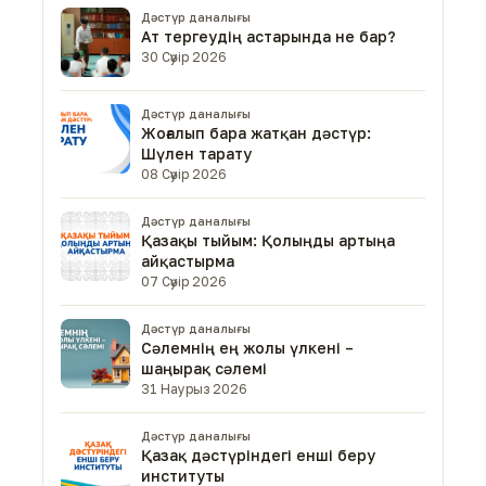
Дәстүр даналығы
Ат тергеудің астарында не бар?
30 Сәуір 2026
Дәстүр даналығы
Жоғалып бара жатқан дәстүр:
Шүлен тарату
08 Сәуір 2026
Дәстүр даналығы
Қазақы тыйым: Қолыңды артыңа
айқастырма
07 Сәуір 2026
Дәстүр даналығы
Сәлемнің ең жолы үлкені –
шаңырақ сәлемі
31 Наурыз 2026
Дәстүр даналығы
Қазақ дәстүріндегі енші беру
институты