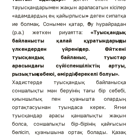
тауысқандарымен жақын араласатын кісілер
«адамдардың ең қайырлысы
»
деген сипатқа
ие болмақ. Сонымен қатар, Әбу Һурайрадан
(р.а.) жеткен риуаятта:
«Туысқандық
байланысты қалай құратындарыңды
үлкендерден үйреніңдер. Өйткені
туысқандық байланыс, туыстар
арасындағы сүйіспеншіліктің артуы,
рызықтың көбеюі, өмірдің берекелі болуы».
Хадистерде туысқандық байланысқа
соншалықты мән беруінің тағы бір себебі,
қиыншылық пен қуанышта олардың
ортақтасуынан туындаса керек. Яғни
туысқандар арасы қаншалықты жақын
болса, соншалықты бір-бірінің қайғысын
бөлісіп, қуанышына ортақ болады. Қазақ