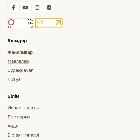
Бөлімдер
Жаңалықтар
Мақалалар
Сұрақ-жауап
Пәтуа
Білім
Ислам тарихы
Бес парыз
Ақида
Бір аят тәпсірі