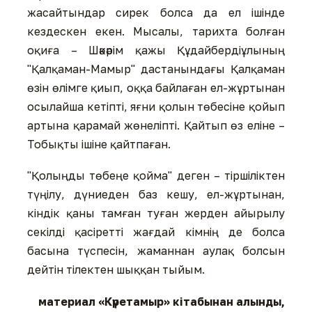
жасайтындар сирек болса да ел ішінде
кездескен екен. Мысалы, тарихта болған
оқиға – Шәкәрім қажы Құдайбердіұлының
"Қалқаман-Мамыр" дастанындағы Қалқаман
өзін өлімге қиып, оққа байлаған ел-жұртынан
осылайша кетіпті, яғни қолын төбесіне қойып
артына қарамай жөнеліпті. Қайтып өз еліне –
Тобықты ішіне қайтпаған.
"Қолыңды төбеңе қойма" деген – тіршіліктен
түңілу, дүниеден баз кешу, ел-жұртынан,
кіндік қаны тамған туған жерден айырылу
секілді қасіретті жағдай кімнің де болса
басына түспесін, жаманнан аулақ болсын
дейтін тілектен шыққан тыйым.
материал «Күретамыр» кітабынан алынды,