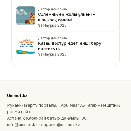
Дәстүр даналығы
Сәлемнің ең жолы үлкені –
шаңырақ сәлемі
31 Наурыз 2026
Дәстүр даналығы
Қазақ дәстүріндегі енші беру
институты
31 Наурыз 2026
Ummet.kz
Рухани-ағарту порталы. «Abu Nasr Al-Farabi» мешітінің
ресми сайты.
Астана қ., Қабанбай батыр даңғылы, 36.
info@ummet.kz · support@ummet.kz