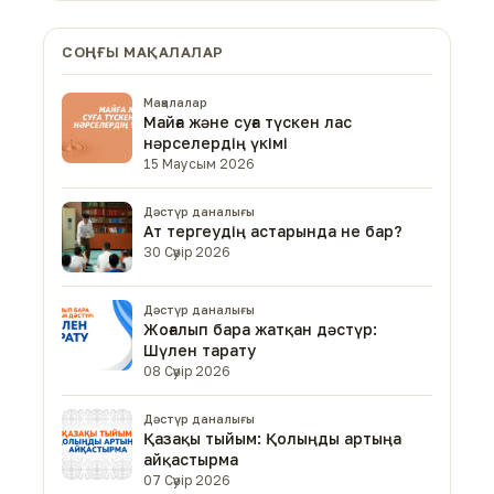
СОҢҒЫ МАҚАЛАЛАР
Мақалалар
Майға және суға түскен лас
нәрселердің үкімі
15 Маусым 2026
Дәстүр даналығы
Ат тергеудің астарында не бар?
30 Сәуір 2026
Дәстүр даналығы
Жоғалып бара жатқан дәстүр:
Шүлен тарату
08 Сәуір 2026
Дәстүр даналығы
Қазақы тыйым: Қолыңды артыңа
айқастырма
07 Сәуір 2026