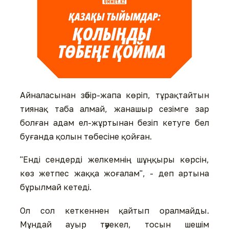
Айналасынан зәбір-жапа көріп, тұрақтайтын
тиянақ таба алмай, жанашыр сезімге зар
болған адам ел-жұртынан безіп кетуге бел
буғанда қолын төбесіне қойған.
"Енді сендерді желкемнің шұңқыры көрсін,
көз жетпес жаққа жоғалам", - деп артына
бұрылмай кетеді.
Ол сол кеткеннен қайтып оралмайды.
Мұндай ауыр тәуекел, тосын шешім