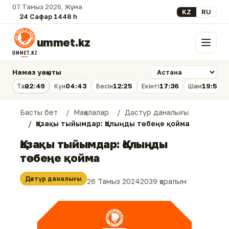
07 Тамыз 2026, Жұма
Select your lan
KZ
RU
24 Сафар 1448 һ.
ummet.kz
Мәзір
Намаз уақыты
02:49
04:43
12:25
17:36
19:56
Таң
Күн
Бесін
Екінті
Шам
Басты бет
Мақалалар
Дәстүр даналығы
Қазақы тыйымдар: Қолыңды төбеңе қойма
Қазақы тыйымдар: Қолыңды
төбеңе қойма
Дәстүр даналығы
26 Тамыз 2024
2039 қаралым