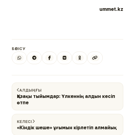
ummet.kz
БӨЛІСУ
АЛДЫҢҒЫ
Қазақы тыйымдар: Үлкеннің алдын кесіп
өтпе
КЕЛЕСІ
«Кіндік шеше» ұғымын кірлетіп алмайық