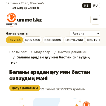
09 Тамыз 2026, Жексенбі
Select your lan
KZ
RU
26 Сафар 1448 һ.
ummet.kz
Мәзір
Намаз уақыты
02:54
04:46
12:25
17:33
19:53
Таң
Күн
Бесін
Екінті
Шам
Басты бет
Мақалалар
Дәстүр даналығы
Баланы арқадан қағу мен бастан сипаудың
мәні
Баланы арқадан қағу мен бастан
сипаудың мәні
Дәстүр даналығы
12 Тамыз 2025
3326 қаралым