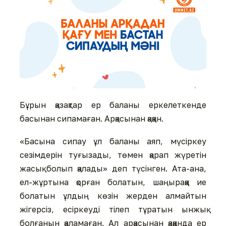
Бұрын қазақтар ер баланы еркелеткенде
басынан сипамаған. Арқасынан қаққан.
«Басына сипау ұл баланы аяп, мүсіркеу
сезімдерін туғызады, төмен қарап жүретін
жасық болып қалады» деп түсінген. Ата-ана,
ел-жұртына қорған болатын, шаңыраққа ие
болатын ұлдың көзін жерден алмайтын
жігерсіз, есіркеуді тілеп тұратын ынжық
болғанын қаламаған. Ал арқасынан қаққанда ер