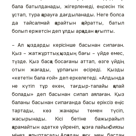
бала батылданады, жігерленеді, еңсесін тік
ұстап, тура қарауға дағдыланады. Неге болса
да тайсалмай қарайтын қайратты, батыл
болып ержетсін деп ұлды арқадан қағыпты.
– Ал қыздарды керісінше басынан сипаған.
Қыз – жатжұрттық, қыздың бағы – үйде емес,
түзде. Қыз басқа босағаны аттап, өзге үйдің
отын жағады, ұрпағын өсіреді. Қызды
«кететін бала ғой» деп еркелетеді. «Алдында
не күтіп тұр екен, тағдыр-талайы қалай
болады» деп басынан сипап аялаған. Қыз
баланы басынан сипағанда басы еріксіз еңіс
тартады, көз жанары төмен түсіп,
жасырынады. Кісі бетіне бажырайып
қарамайтын әдетке үйреніп, қызға лайық биязы
мінез қалыптасады.Арқадан қағу мен бастан