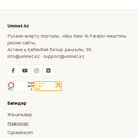
Ummet.kz
Рухани-ағарту порталы. «Abu Nasr Al-Farabi» мешітінің
ресми сайты.
Астана қ., Қабанбай батыр даңғылы, 36.
info@ummet.kz · support@ummet.kz
Бөлімдер
Жаңалықтар
Мақалалар
Сұрақ-жауап