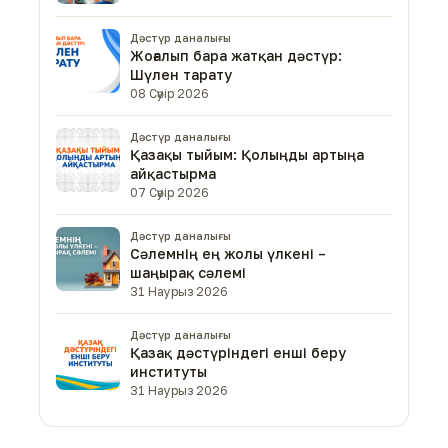
Дәстүр даналығы
Жоғалып бара жатқан дәстүр:
Шүлен тарату
08 Сәуір 2026
Дәстүр даналығы
Қазақы тыйым: Қолыңды артыңа
айқастырма
07 Сәуір 2026
Дәстүр даналығы
Сәлемнің ең жолы үлкені –
шаңырақ сәлемі
31 Наурыз 2026
Дәстүр даналығы
Қазақ дәстүріндегі енші беру
институты
31 Наурыз 2026