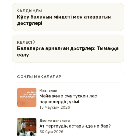
АЛДЫҢҒЫ
Күйеу баланың міндеті мен атқаратын
дәстүрлері
КЕЛЕСІ
Балаларға арналған дәстүрлер: Тымаққа
салу
СОҢҒЫ МАҚАЛАЛАР
Мақалалар
Майға және суға түскен лас
нәрселердің үкімі
15 Маусым 2026
Дәстүр даналығы
Ат тергеудің астарында не бар?
30 Сәуір 2026