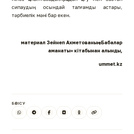
сипаудың осындай талғамды астары,
тәрбиелік мәні бар екен.
материал Зейнеп Ахметованың «Бабалар
аманаты» кітабынан алынды,
ummet.kz
БӨЛІСУ