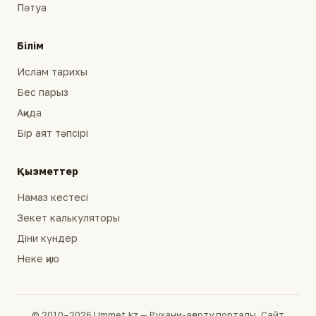
Пәтуа
Білім
Ислам тарихы
Бес парыз
Ақида
Бір аят тәпсірі
Қызметтер
Намаз кестесі
Зекет калькуляторы
Діни күндер
Неке қию
© 2010–2026 Ummet.kz — Рухани-ағарту порталы. Сайт