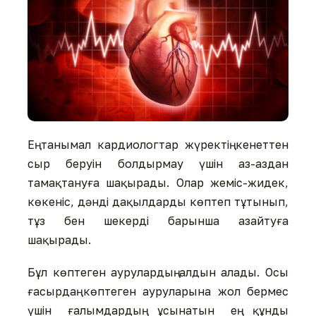
Ең танымал кардиологтар жүректің кенеттен
сыр беруін болдырмау үшін аз-аздан
тамақтануға шақырады. Олар жеміс-жидек,
көкеніс, дәнді дақылдарды көптеп тұтынып,
тұз бен шекерді барынша азайтуға
шақырады.
Бұл көптеген аурулардың алдын алады. Осы
ғасырдаң көптеген ауруларына жол бермес
үшін ғалымдардың ұсынатын ең құнды