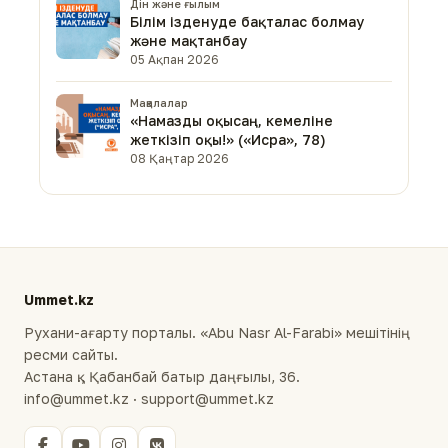
Дін және ғылым
Білім ізденуде бақталас болмау
және мақтанбау
05 Ақпан 2026
Мақалалар
«Намазды оқысаң, кемеліне
жеткізіп оқы!» («Исра», 78)
08 Қаңтар 2026
Ummet.kz
Рухани-ағарту порталы. «Abu Nasr Al-Farabi» мешітінің
ресми сайты.
Астана қ., Қабанбай батыр даңғылы, 36.
info@ummet.kz · support@ummet.kz