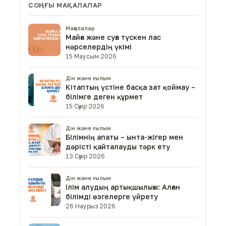
СОҢҒЫ МАҚАЛАЛАР
Мақалалар
Майға және суға түскен лас
нәрселердің үкімі
15 Маусым 2026
Дін және ғылым
Кітаптың үстіне басқа зат қоймау –
білімге деген құрмет
15 Сәуір 2026
Дін және ғылым
Білімнің апаты – ынта-жігер мен
дәрісті қайталауды тәрк ету
13 Сәуір 2026
Дін және ғылым
Ілім алудың артықшылығы: Алған
білімді өзгелерге үйрету
26 Наурыз 2026