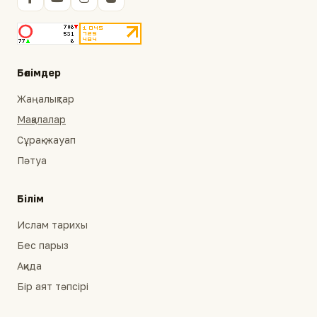
Бөлімдер
Жаңалықтар
Мақалалар
Сұрақ-жауап
Пәтуа
Білім
Ислам тарихы
Бес парыз
Ақида
Бір аят тәпсірі