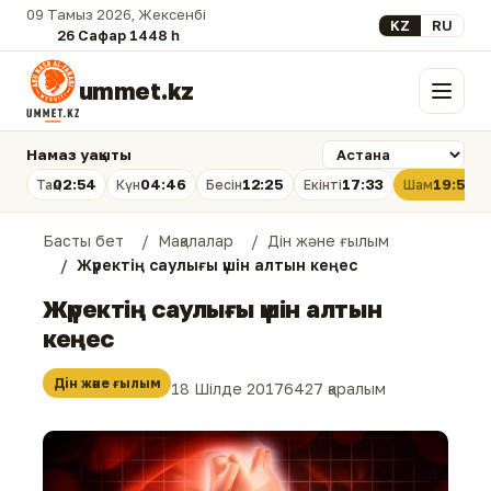
09 Тамыз 2026, Жексенбі
Select your lan
KZ
RU
26 Сафар 1448 һ.
ummet.kz
Мәзір
Намаз уақыты
02:54
04:46
12:25
17:33
19:53
Таң
Күн
Бесін
Екінті
Шам
Басты бет
Мақалалар
Дін және ғылым
Жүректің саулығы үшін алтын кеңес
Жүректің саулығы үшін алтын
кеңес
Дін және ғылым
18 Шілде 2017
6427 қаралым