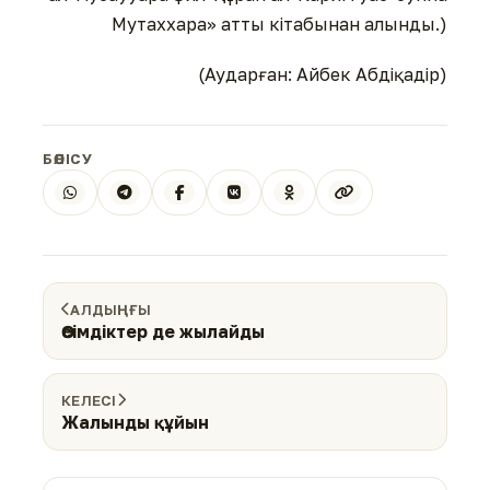
Мутаххара» атты кітабынан алынды.)
(Аударған: Айбек Абдіқадір)
БӨЛІСУ
АЛДЫҢҒЫ
Өсімдіктер де жылайды
КЕЛЕСІ
Жалынды құйын