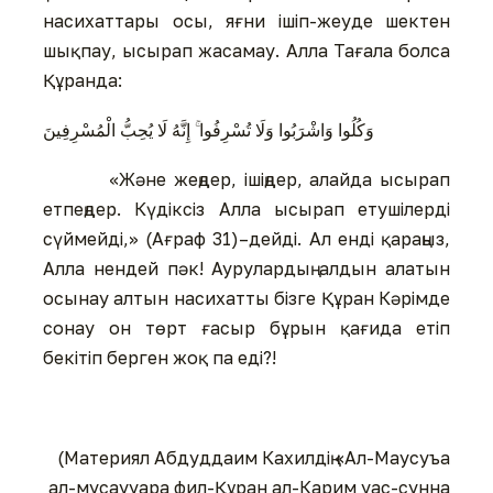
насихаттары осы, яғни ішіп-жеуде шектен
шықпау, ысырап жасамау. Алла Тағала болса
Құранда:
وَكُلُوا وَاشْرَبُوا وَلَا تُسْرِفُوا ۚ إِنَّهُ لَا يُحِبُّ الْمُسْرِفِينَ
«Және жеңдер, ішіңдер, алайда ысырап
етпеңдер. Күдіксіз Алла ысырап етушілерді
сүймейді,» (Ағраф 31)–дейді. Ал енді қараңыз,
Алла нендей пәк! Аурулардың алдын алатын
осынау алтын насихатты бізге Құран Кәрімде
сонау он төрт ғасыр бұрын қағида етіп
бекітіп берген жоқ па еді?!
(Материял Абдуддаим Кахилдің «Ал-Маусуъа
ал-мусаууара фил-Құран ал-Карим уас-сунна