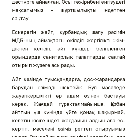
дәстүрге айналған. Осы тәжірибені енгізудегі
мақ­са­ты­мыз – жұртшылықты індеттен
сақтау.
Ескеретін жайт, құрбандық шалу рәсімін
ҚМДБ-ның ай­мақ­­тағы өкілдігі жергілікті әкім­
дік­пен келісіп, айт күндері бел­гі­лен­ген
орындарда санитарлық талаптарды сақтай
отырып жүзеге асырады.
Айт кезінде туысқандарға, дос-жарандарға
барудан өзі­міз­ді шектейік. Бұл мәселеде
жауап­кер­шілікті әр адам өзінен бастауы
керек. Жағдай тұрақталмайынша, Құрбан
айттың үш күнінде үйге қонақ шақырмай,
келетін кісіге індет жағдайын алдын ала ес­
кер­тіп, мәселені өзіміз реттеп отыруымыз
қажет. Осылайша әуе­­лі өзімізді қорғайық, сол