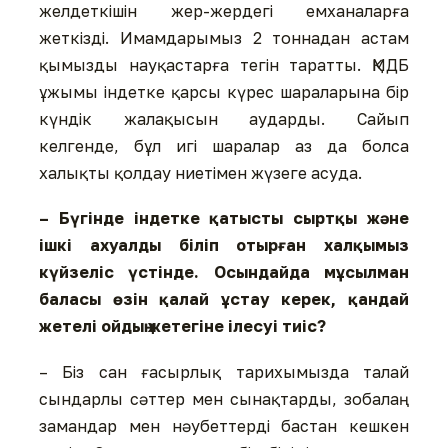
желдеткішін жер-жер­дегі емха­наларға
жеткізді. Имам­да­рымыз 2 тоннадан астам
қымыз­ды науқастарға тегін таратты. ҚМДБ
ұжымы індетке қарсы күрес шараларына бір
күндік жалақысын аударды. Сайып
келгенде, бұл игі шаралар аз да болса
халықты қолдау ниетімен жүзеге асуда.
– Бүгінде індетке қатысты сырт­қы және
ішкі ахуалды біліп отырған халқымыз
күйзеліс үстінде. Осындайда мұсыл­ман
баласы өзін қалай ұстау керек, қандай
жетелі ой­дың жетегіне ілесуі тиіс?
– Біз сан ғасырлық тарихымызда талай
сындарлы сәттер мен сынақтарды, зобалаң
замандар мен нәубеттерді бастан кешкен