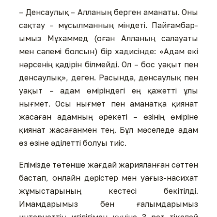
– Денсаулық – Алланың бер­ген аманаты. Оны
сақтау – мұсылманның міндеті. Пайғам­бар­
ымыз Мұхаммед (оған Ал­ла­ның салауаты
мен сәлемі болсын) бір хадисінде: «Адам екі
нәрсенің қадірін білмейді. Ол – бос уақыт пен
денсаулық», деген. Расында, денсаулық пен
уақыт – адам өміріндегі ең қажетті ұлы
нығмет. Осы нығмет пен аманатқа қиянат
жасаған адамның әрекеті – өзінің өміріне
қиянат жасағанмен тең. Бұл мәсе­леде адам
өз өзіне әділетті болуы тиіс.
Елімізде төтенше жағдай жария­ланған сәттен
бастап, онлайн дәрістер мен уағыз-наси­хат
жұмыстарының кестесі бекітілді.
Имамдарымыз бен ға­лым­дарымыз