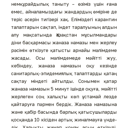
немқұрайдылық таныту – өзіміз үшін ғана
емес, айна­ла­мыз­дағы жандардың өміріне де
теріс әсерін тигізері хақ. Елі­міз­дегі карантин
талаптарын сақтап, індет таралуының алдын
алу мақсатында Қазақ­стан мұсылмандары
діни басқар­ма­сы жаназа намазы мен жерлеу
рәсімін өткізуге қатысты арнайы мәлімдеме
жасады. Осы мәлімдемеде мәйітті жуу,
кебіндеу, жаназа намазын оқу кезінде
санитарлық-эпи­демиялық талаптарды қатаң
сақтау міндеті айтылды. Сонымен қатар
жаназа намазын 5 минут ішінде оқуға, мәйітті
жерлеген соң халықты көп ұстамай лезде
қайтаруға пәрмен бердік. Жаназа намазына
және қабір басында барлық қатысушыларды
қосқанда 10 кісіден артық жиналмауға үнде­
дік. Халықты жинап қонақ асын өткізуді,