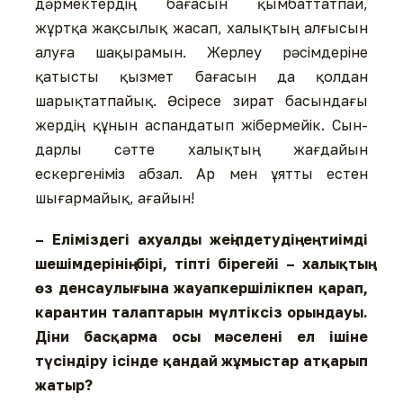
дәрмектердің бағасын қымбаттатпай,
жұртқа жақсылық жасап, халықтың алғысын
алуға шақырамын. Жерлеу рәсімдеріне
қатысты қызмет бағасын да қол­дан
шарықтатпайық. Әсіресе зират басындағы
жердің құнын аспандатып жібермейік. Сын­
дар­лы сәтте халықтың жағдайын
ескергеніміз абзал. Ар мен ұятты естен
шығармайық, ағайын!
– Еліміздегі ахуалды жеңіл­де­тудің ең тиімді
шешім­де­рінің бірі, тіпті бірегейі – ха­лық­тың
өз денсаулығына жауап­кер­ші­лікпен қарап,
карантин талаптарын мүлтіксіз орындауы.
Діни басқарма осы мәселені ел ішіне
түсіндіру ісінде қандай жұмыстар атқарып
жатыр?