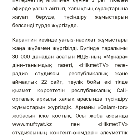
интернеттің игі­лі­­гімен күніне 3 рет тікелей
эфирде уағыз айтып, халықтың сұрақтарына
жауап беруде, түсіндіру жұмыстарын
белсенді түрде жүргізуде.
Карантин кезінде уағыз-на­си­хат жұмыстары
жаңа жүйе­мен жүргізілді. Бүгінде тара­лымы
30 000 данадан асатын ҚМДБ-ның «Мұнара»
діни-танымдық газеті, «HikmetTV» теле-
радио студиясы, республикалық және
аймақтық 22 сайт, тәулік бойы екі тілде
қызмет көрсететін республикалық Call-
орталық арқылы халық арасында түсіндіру
жұмыстарын жүргіздік. Арнайы «Qalam-tor»
жобасын іске қостық. Осы жоба аясында
www.muftyat.kz пен «HikmetTV»
студиясының контент-өнімдерін әлеуметтік