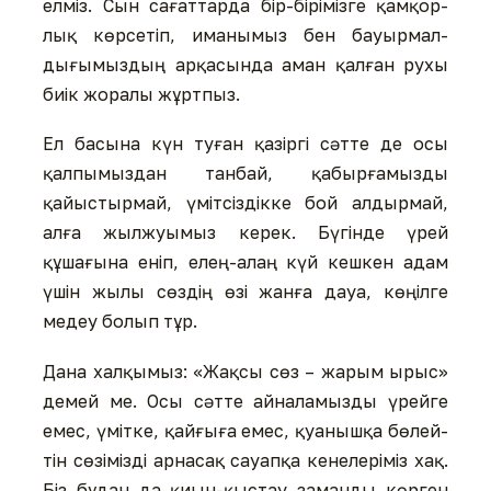
елміз. Сын сағат­тар­да бір-бірімізге қамқор­
лық көр­се­тіп, иманымыз бен бауыр­ма­л­
дығымыздың арқа­сын­да аман қалған рухы
биік жоралы жұрт­пыз.
Ел басына күн туған қазіргі сәтте де осы
қалпымыздан танбай, қабырғамызды
қайыстырмай, үмітсіздікке бой алдырмай,
алға жылжуымыз керек. Бүгінде үрей
құшағына еніп, елең-алаң күй кешкен адам
үшін жылы сөздің өзі жанға дауа, көңілге
медеу болып тұр.
Дана халқымыз: «Жақсы сөз – жарым ырыс»
демей ме. Осы сәтте айналамызды үрейге
емес, үмітке, қайғыға емес, қуанышқа бөлей­
тін сөзімізді арнасақ сауап­қа кенелеріміз хақ.
Біз бұдан да қиын-қыстау заманды көрген