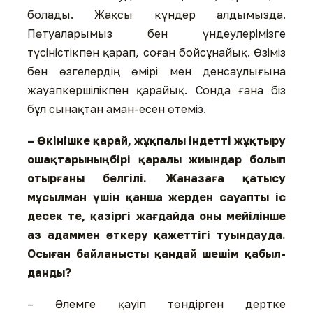
болады. Жақсы күндер алды­мыз­да.
Пәтуаларымыз бен үндеу­лерімізге
түсіністікпен қарап, соған бойсұнайық. Өзіміз
бен өзге­лердің өмірі мен денсау­лы­ғы­на
жауапкершілікпен қарайық. Сонда ғана біз
бұл сынақтан аман-есен өтеміз.
– Өкінішке қарай, жұқпалы індет­ті жұқтыру
ошақтарының бірі қаралы жиындар болып
отыр­­ғаны белгілі. Жаназаға қа­­­тысу
мұсылман үшін қанша жер­ден сауапты іс
десек те, қа­зір­­гі жағдайда оны мейі­лін­ше
аз адаммен өткеру қа­жет­­тігі туын­­­­­­дауда.
Осыған бай­ла­ныс­­­ты қандай шешім қа­был­­
дан­ды?
– Әлемге қауіп төндірген дертке