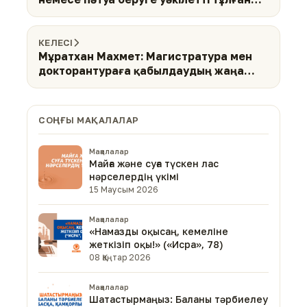
бойынан табылуы міндетті қасиеттер
бар
КЕЛЕСІ
Мұратхан Махмет: Магистратура мен
докторантураға қабылдаудың жаңа
тәртібі қабылданды
СОҢҒЫ МАҚАЛАЛАР
Мақалалар
Майға және суға түскен лас
нәрселердің үкімі
15 Маусым 2026
Мақалалар
«Намазды оқысаң, кемеліне
жеткізіп оқы!» («Исра», 78)
08 Қаңтар 2026
Мақалалар
Шатастырмаңыз: Баланы тәрбиелеу