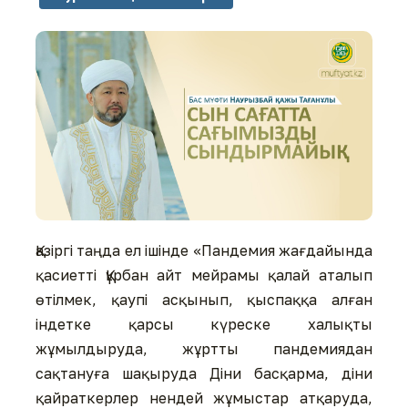
Қазіргі таңда ел ішінде «Пандемия жағдайында
қасиетті Құрбан айт мейрамы қалай аталып
өтілмек, қаупі асқынып, қыспаққа алған
індетке қарсы күреске халықты
жұмылдыруда, жұртты пандемиядан
сақтануға шақыруда Діни басқарма, діни
қайраткерлер нендей жұмыстар атқаруда,