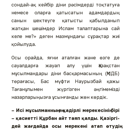
сондай-ақ кейбір діни рәсімдерді тоқтатуға
немесе оларға қатысатын адамдардың
санын шектеуге қатысты қабылданып
жатқан шешімдер Ислам талаптарына сай
келе ме?» деген мазмұндағы сұрақтар жиі
қойылуда.
Осы орайда, яғни аталған және өзге де
сауалдарға жауап алу үшін Қазақстан
мұсылмандары діни басқармасының (ҚМДБ)
төрағасы, Бас мүфти Наурызбай қажы
Тағанұлымен жүргізген әңгімемізді
назарларыңызға ұсынғанды жөн көрдік.
– Исі мұсылманның ең қа­дір­лі мерекесінің бірі
– қасиетті Құрбан айт таяп қалды. Қа­зір­гі­
дей жағдайда осы мерекені атап өтудің