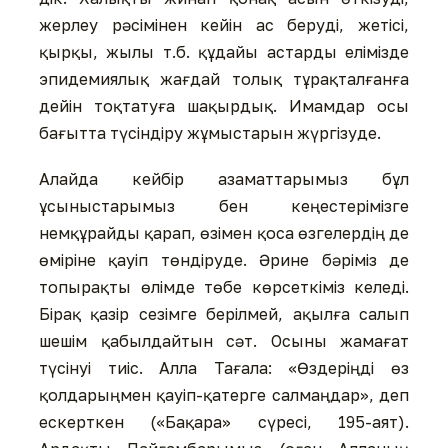
жерлеу рәсімінен кейін ас беруді, жетісі,
қырқы, жылы т.б. құдайы астарды елімізде
эпиде­миялық жағдай толық тұрақ­талғанға
дейін тоқтатуға шақырдық. Имамдар осы
бағытта түсіндіру жұмыстарын жүргізуде.
Алайда кейбір азаматтарымыз бұл
ұсыныстарымыз бен кеңестерімізге
немқұрайды қа­рап, өзімен қоса өзгелердің де
өміріне қауіп төндіруде. Әрине бәріміз де
топырақты өлімде төбе көрсеткіміз келеді.
Бірақ қазір сезімге берілмей, ақылға салып
шешім қабылдайтын сәт. Осыны жамағат
түсінуі тиіс. Алла Тағала: «Өздеріңді өз
қолдарыңмен қауіп-қатерге салмаңдар», деп
ес­керт­кен («Бақара» сүресі, 195-аят).