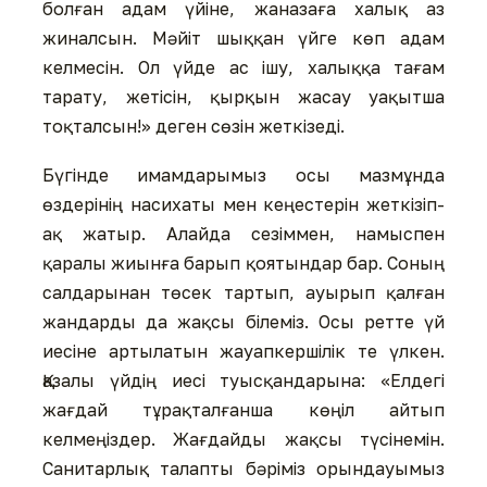
болған адам үйіне, жаназаға халық аз
жиналсын. Мәйіт шыққан үйге көп адам
келмесін. Ол үйде ас ішу, халыққа тағам
тарату, жетісін, қырқын жасау уақытша
тоқталсын!» деген сөзін жеткізеді.
Бүгінде имамдарымыз осы мазмұнда
өздерінің насихаты мен кеңестерін жеткізіп-
ақ жатыр. Алайда сезіммен, намыспен
қаралы жиынға барып қоятындар бар. Соның
салдарынан төсек тартып, ауырып қалған
жандарды да жақсы білеміз. Осы ретте үй
иесіне артылатын жауапкершілік те үлкен.
Қазалы үйдің иесі туысқандарына: «Елдегі
жағдай тұрақталғанша көңіл айтып
келмеңіздер. Жағдайды жақсы түсінемін.
Санитарлық талапты бәріміз орындауымыз