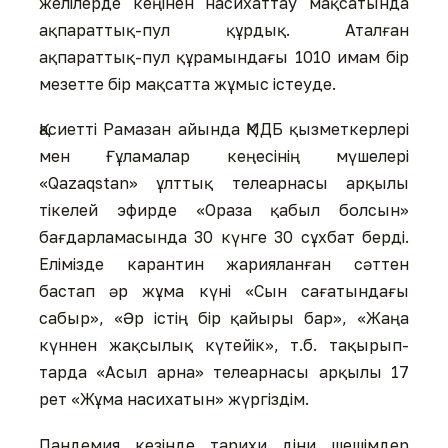
желілерде кеңінен насихаттау мақсатында
ақпараттық-пул құр­дық. Аталған
ақпараттық-пул құ­рамындағы 1010 имам бір
мезетте бір мақсатта жұмыс істеуде.
асиетті Рамазан айында ҚМДБ қызметкерлері
мен Ғұламалар кеңесінің мүшелері
«Qazaqstan» ұлттық телеарнасы арқылы
тікелей эфирде «Ораза қабыл болсын»
бағдарламасында 30 күнге 30 сұхбат берді.
Елімізде карантин жарияланған сәттен
бастап әр жұма күні «Сын саға­тын­дағы
сабыр», «Әр істің бір қайыры бар», «Жаңа
Қ
күннен жақсылық күтейік», т.б. тақы­рып­
тарда «Асыл арна» телеарнасы арқылы 17
рет «Жұма насихатын» жүргіздім.
Пандемия кезінде тарихи діни шешімдер