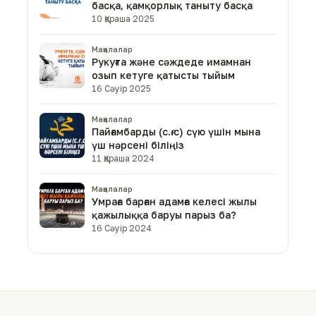
басқа, қамқорлық таныту басқа
10 Қараша 2025
Мақалалар
Рукуғта және сәждеде имамнан
озып кетуге қатысты тыйым
16 Сәуір 2025
Мақалалар
Пайғамбарды (с.ғ.с) сүю үшін мына
үш нәрсені біліңіз
11 Қараша 2024
Мақалалар
Умраға барған адамға келесі жылы
қажылыққа баруы парыз ба?
16 Сәуір 2024