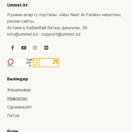
Ummet.kz
Рухани-ағарту порталы. «Abu Nasr Al-Farabi» мешітінің
ресми сайты.
Астана қ., Қабанбай батыр даңғылы, 36.
info@ummet.kz · support@ummet.kz
Бөлімдер
Жаңалықтар
Мақалалар
Сұрақ-жауап
Пәтуа
Білім