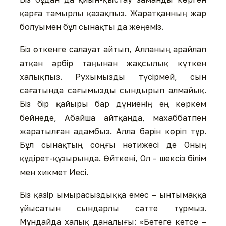
қарға тамырлы қазақпыз. Жарат­қан­ның жар
болуымен бұл сынақты да жеңеміз.
Біз өткенге салауат айтып, Алланың арайлап
атқан әрбір таңы­нан жақсылық күткен
халық­пыз. Рухымызды түсірмей, сын
сағатында сағымызды сындырып алмайық.
Біз бір қайыры бар дүниенің ең көркем
бейнеде, Абайша айтқанда, махаббатпен
жаратылған адамбыз. Алла бәрін көріп тұр.
Бұл сынақтың соңғы нәтижесі де Оның
құдірет-құзырында. Өйткені, Ол – шексіз білім
мен хикмет Иесі.
Біз қазір ымырасыздыққа емес – ынтымаққа
ұйысатын сындарлы сәтте тұрмыз.
Мұндайда халық даналығы: «Бетеге кетсе –