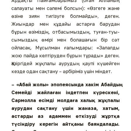
Ардақты Пайғамбарымыз (оған Алланың
салауаты мен сәле­мі болсын): «Өзгеге және
өзіне зиян тигізуге болмайды», деген.
Жиындар мен құдайы астарға барудан
бұрын өзі­міз­дің, отбасымыздың, туған-туы­
сы­мыздың өмірі мен бола­ша­ғын бір сәт
ойласақ. Мұсылман ғалымдары: «Залалды
жою пайда келтіруден бұрын тұрады» деген.
Қазіргідей жұқпалы аурудың қаупі күшейген
кезде одан сақ­та­ну – әрбіріміз үшін міндет.
– «Абай жолы» эпопеясында хакім Абайдың
Семейді жайлаған індетпен күрескені,
Сар­молла есімді молдаға халық жұқпалы
аурудан сақтану үшін жаназа, хатым,
астарды аз адаммен өткізуді жұртқа
түсін­діру керегін айтқаны баян­далады.