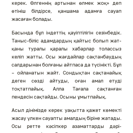
керек. Өлгеннің артынан өлмек жоқ» деп
өтініш білдірсе, қаншама адамға сауап
жасаған болады.
Басында бұл індеттің қауіп­ті­лігін сезінбедік.
Таныс-біліс адамдардың қайтыс болып жат­
қаны туралы қаралы хабар­лар толассыз
келіп жатты. Осы­ жағдайлар сақтанбаудың
салдарынан болғаны айтпаса да түсінікті. Бұл
– ойланатын жайт. Сондықтан сақтанайық
деген сөзді айтуды, оған амал ету­ді
тоқтатпайық. Алла Тағала сақ­тан­ған
пендесін сақтайды. Осы­ны ұмытпайық.
Асыл дінімізде керек уақытта қажет көмекті
жасау үлкен сауапты амалдың біріне жатады.
Осы ретте кәсіпкер азаматтарды дәрі-