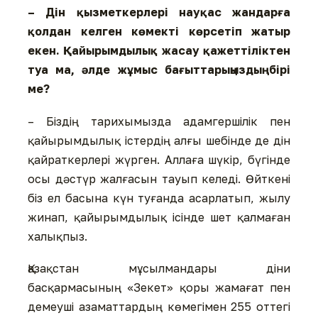
– Дін қызметкерлері нау­қас жандарға
қолдан келген көмекті көрсетіп жатыр
екен. Қайырымдылық жасау қажет­ті­ліктен
туа ма, әлде жұмыс бағыт­тарыңыздың бірі
ме?
– Біздің тарихымызда адам­гер­шілік пен
қайырым­дылық істердің алғы шебінде де дін
қайраткерлері жүрген. Аллаға шү­кір, бүгінде
осы дәстүр жалғасын тауып келеді. Өйткені
біз ел басына күн туғанда асарлатып, жылу
жинап, қайырымдылық ісінде шет қалмаған
халықпыз.
Қазақстан мұсылмандары діни
басқармасының «Зекет» қоры жамағат пен
демеуші азаматтардың көмегімен 255 оттегі