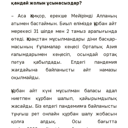
қандай жолын ұсы­на­сыздар?
– Аса Қамқор, ерекше Мейі­рім­ді Алланың
атымен бастаймын. Биыл елімізде Құрбан айт
мерекесі 31 шілде мен 2 тамыз ара­лығында
өтеді. Қазақ­стан мұ­сыл­мандары діни бас­қар­
ма­сы­ны­ң Ғұламалар кеңесі Орталық Азия
ғалымдарымен кеңесіп, осындай ортақ
пәтуа қабылдады. Елдегі пандемия
жағдайына байланысты айт намазы
оқылмайды.
ұрбан айт күні мұсылман ба­ла­сы адал
ниетпен құрбан ша­лып, қайырымдылық
жасай­ды. Біз елдегі пандемияға байла­нысты
тұңғыш рет онлайн құр­бан шалу жобасын
қолға ал­дық. Осы бағытта