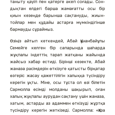
таныту қауіп пен қатерге әкеп соғады. Сон­
дықтан елдегі барша жама­ғат­ты осы бір
қиын кезеңде ба­рынша сақтануды, жиын-
тойлар мен құдайы астарға мүм­кін­ді­гін­ше
бармауды сұраймыз.
Өзіңіз айтып кеткендей, Абай Құнанбайұлы
Семейге келген бір сапарында шаһарда
жұқпалы індеттің тарап жатқаны жайында
жайсыз хабар естиді. Бірінші кезекте, Абай
жаназа рәсімдерін өткізуге қатысты бірқатар
өзгеріс жа­сау қажеттілігін халыққа тү­сін­­діру
керегін ұқты. Міне, осы тұста ол өзі білетін
Сармолла есім­ді молданы шақырып, оған
халық жұқпалы аурудан сақтану үшін жаназа,
хатым, астарды аз адаммен өткізуді жұртқа
түсін­діру керегін жеткізеді. Сар­мол­ла: «Қаза