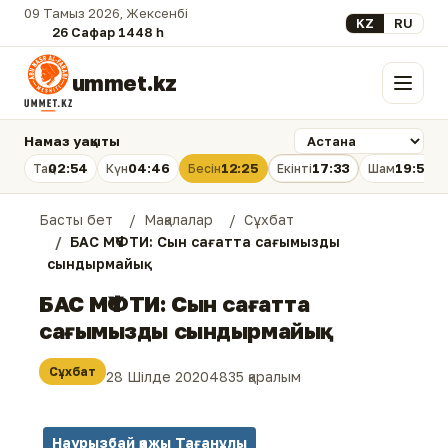
09 Тамыз 2026, Жексенбі
Select your lan
KZ
RU
26 Сафар 1448 һ.
ummet.kz
Мәзір
Намаз уақыты
02:54
04:46
12:25
17:33
19:53
Таң
Күн
Бесін
Екінті
Шам
Басты бет
Мақалалар
Сұхбат
БАС МҮФТИ: Сын сағатта сағымызды
сындырмайық
БАС МҮФТИ: Сын сағатта
сағымызды сындырмайық
Сұхбат
28 Шілде 2020
4835 қаралым
Наурызбай қажы Тағанұлы