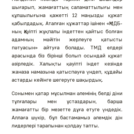
шығарып, жама­ғаттың саламаттылығы мен
құлшылығына қажетті 12 ма­ңызды құжат
қабылдадық. Аталған құжаттар ішінен «ҚМДБ-
ның Қауіпті жұқпалы індеттен қайтыс болған
адамның мәйітін жерлеуге қатысты
пәтуасын» айтуға болады. ТМД елдері
арасында біз бірінші болып осындай құжат
әзірледік. Халықты қауіпті індет кезінде
жаназа намазына қатыспауға үндеп, құдайы
астарды кейінге шегеруге шақырдық.
Сонымен қатар мұсылман әлемінің белді діни
тұлғалары мен ұстаздарын, барша
жамағатты бір мезетте дұға етуге үндедік.
Аллаға шүкір, бұл бастамамыз әлемдік дін
лидерлері тарапынан қолдау тапты.