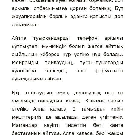
ар­қылы отбасымызға қорған бо­лайық. Бұл
жауапкершілік бар­лық адамға қатысты деп
санаймыз.
Айтта туысқандарды телефон арқылы
құттықтап, мүмкіндік болып жатса айттық
сыйлығын жі­берсе нұр үстіне нұр болады.
Мейрамды тойлаудың, туған-туыстарды
қуанышқа бөлеудің осы форматына
ауысқанымыз абзал.
Қазір тойлаудың емес, ден­сау­лық пен өз
өмірімізді ойлаудың кезеңі. Кішкене сабыр
етейік. Алла қаласа, 2 тамыздан кейін
мешіттеріміз де ашылады деген үміттеміз.
Мамандар қауіпті індеттің беті қайта
бастағанын айтуда. Алла қаласа, бәрі жақсы