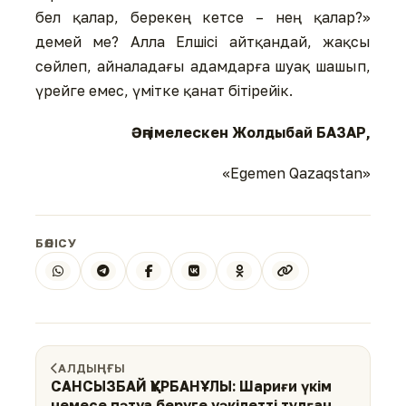
бел қалар, берекең кетсе – нең қалар?»
демей ме? Алла Елшісі айтқандай, жақсы
сөйлеп, айна­ла­дағы адамдарға шуақ шашып,
үрейге емес, үмітке қанат біті­ре­йік.
Әңгімелескен Жолдыбай БАЗАР,
«Egemen Qazaqstan»
БӨЛІСУ
АЛДЫҢҒЫ
САНСЫЗБАЙ ҚҰРБАНҰЛЫ: Шариғи үкім
немесе пәтуа беруге уәкілетті тұлғаның