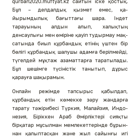
qurban2020.muftyat.kz сайтын іске қостық.
Қ
Бұл – делдалдық қызмет емес, қа­
йырымдылық бағыттағы ша­ра. Індет
тарауының алдын алып, халықтың
денсаулығы мен өміріне қауіп тудырмау мақ­
са­тында биыл құрбандық етінің үштен бір
бөлігі құрбандық шалушы адамға берілмейді,
түгелдей мұқтаж азаматтарға таратылады.
Бұл шешімге түсіністік танытып, дұрыс
қарауға шақырамын.
Онлайн режімде тапсырыс қа­былдап,
құрбандық етін кө­мек­­ке зәру жандарға
тарату тәжі­рибесі ­Түркия, Малайзия, Ин­до­
незия, Біріккен Араб Әмір­лік­тері сияқты
бірқатар мұ­сыл­ман мемлекеттерінде бұ­рын­­
нан қалыптасқан және жыл са­йын­ғы игі