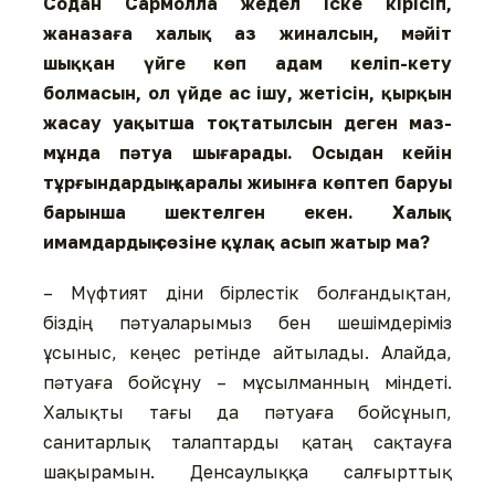
Содан Сармолла же­дел іске кірісіп,
жаназаға ха­лық аз жиналсын, мәйіт
шыққан үйге көп адам келіп-кету
болмасын, ол үйде ас ішу, жетісін, қырқын
жасау уа­қытша тоқтатылсын деген маз­­
мұнда пәтуа шығарады. Осы­дан кейін
тұрғындардың қа­ралы жиынға көптеп баруы
барынша шектелген екен. Ха­лық
имамдардың сөзіне құ­лақ асып жатыр ма?
– Мүфтият діни бірлестік бол­ған­дықтан,
біздің пәтуала­ры­мыз бен шешімдеріміз
ұсыныс, кеңес ретінде айтылады. Алайда,
пәтуаға бойсұну – мұсылманның міндеті.
Халықты тағы да пәтуаға бойсұнып,
санитарлық талаптарды қатаң сақтауға
шақырамын. Денсаулыққа салғырттық