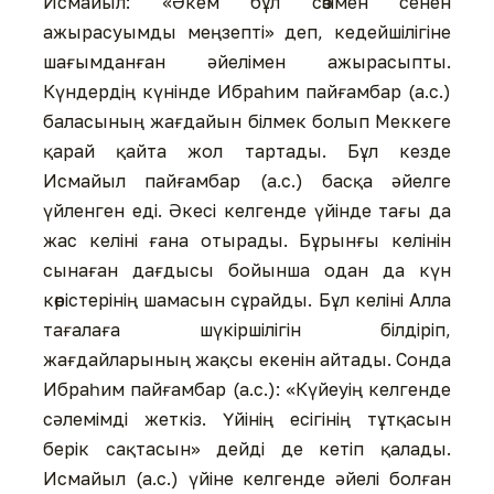
Исмайыл: «Əкем бұл сөзімен сенен
ажырасуымды меңзепті» деп, кедейшілігіне
шағымданған əйелімен ажырасыпты.
Күндердің күнінде Ибраһим пайғамбар (а.с.)
баласының жағдайын білмек болып Меккеге
қарай қайта жол тартады. Бұл кезде
Исмайыл пайғамбар (а.с.) басқа əйелге
үйленген еді. Əкесі келгенде үйінде тағы да
жас келіні ғана отырады. Бұрынғы келінін
сынаған дағдысы бойынша одан да күн
көрістерінің шамасын сұрайды. Бұл келіні Алла
тағалаға шүкіршілігін білдіріп,
жағдайларының жақсы екенін айтады. Сонда
Ибраһим пайғамбар (а.с.): «Күйеуің келгенде
сəлемімді жеткіз. Үйінің есігінің тұтқасын
берік сақтасын» дейді де кетіп қалады.
Исмайыл (а.с.) үйіне келгенде əйелі болған