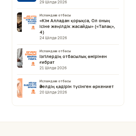
29 Шілде 2026
Исламдағы отбасы
«Кім Алладан қорықса, Ол оның
ісіне жеңілдік жасайды» («Талақ»,
4)
24 Шілде 2026
Исламдағы отбасы
Ізгілердің отбасылық өмірінен
ғибрат
21 Шілде 2026
Исламдағы отбасы
Әйелдің қадірін түсінген өркениет
20 Шілде 2026