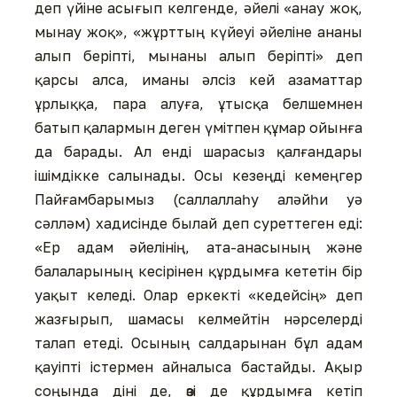
деп үйіне асығып келгенде, əйелі «анау жоқ,
мынау жоқ», «жұрттың күйеуі əйеліне ананы
алып беріпті, мынаны алып беріпті» деп
қарсы алса, иманы əлсіз кей азаматтар
ұрлыққа, пара алуға, ұтысқа белшемнен
батып қалармын деген үмітпен құмар ойынға
да барады. Ал енді шарасыз қалғандары
ішімдікке салынады. Осы кезеңді кемеңгер
Пайғамбарымыз (саллаллаһу алəйһи уə
сəллəм) хадисінде былай деп суреттеген еді:
«Ер адам əйелінің, ата-анасының жəне
балаларының кесірінен құрдымға кететін бір
уақыт келеді. Олар еркекті «кедейсің» деп
жазғырып, шамасы келмейтін нəрселерді
талап етеді. Осының салдарынан бұл адам
қауіпті істермен айналыса бастайды. Ақыр
соңында діні де, өзі де құрдымға кетіп