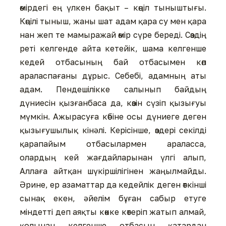
өмірдегі ең үлкен бақыт – көңіл тыныштығы.
Көңілі тыныш, жаны шат адам қара су мен қара
нан жеп те мамыражай өмір сүре береді. Сөздің
реті келгенде айта кетейік, шама келгенше
кедей отбасының бай отбасымен көп
араласпағаны дұрыс. Себебі, адамның аты
адам. Пендешілікке салынып байдың
дүниесін қызғанбаса да, көзін сүзіп қызығуы
мүмкін. Ажырасуға көбіне осы дүниеге деген
қызығушылық кінəлі. Керісінше, өздері секілді
қарапайым отбасылармен араласса,
олардың кей жағдайларынан үлгі алып,
Аллаға айтқан шүкіршілігінен жаңылмайды.
Əрине, ер азаматтар да кедейлік деген өткінші
сынақ екен, əйелім бұған сабыр етуге
міндетті деп аяқты көкке көтеріп жатып алмай,
қолынан келгенше отбасын қатардан