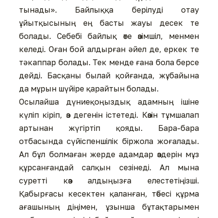
тынады». Байлыққа берілуді отау
ұйытқысының ең басты жауы десек те
болады. Себебі байлық өте өзімшіл, менмен
келеді. Оған бой алдырған əйел де, еркек те
тəкаппар болады. Тек менде ғана бола берсе
дейді. Басқаны былай қойғанда, жұбайына
да мұрын шүйіре қарайтын болады.
Осылайша дүниеқоңыздық адамның ішіне
күліп кіріп, өз дегенін істетеді. Көзін тұмшалап
артынан жүгіртіп қояды. Бара-бара
отбасында сүйіспеншілік біржола жоғалады.
Ал бұл болмаған жерде адамдар өздерін мұз
құрсанғандай салқын сезінеді. Ал мына
суретті көз алдыңызға елестетіңізші.
Қабырғасы кесектен қаланған, төбесі құрма
ағашының діңімен, ұзынша бұтақтарымен