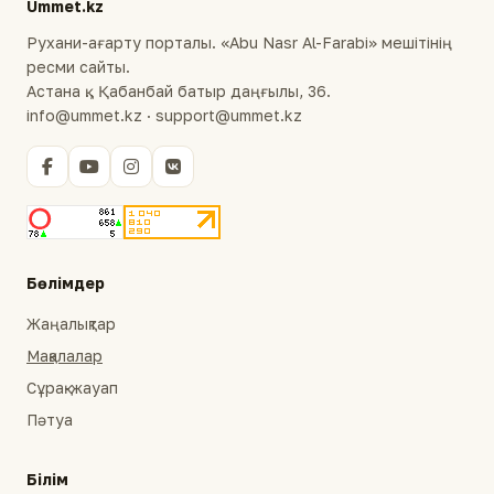
Ummet.kz
Рухани-ағарту порталы. «Abu Nasr Al-Farabi» мешітінің
ресми сайты.
Астана қ., Қабанбай батыр даңғылы, 36.
info@ummet.kz · support@ummet.kz
Бөлімдер
Жаңалықтар
Мақалалар
Сұрақ-жауап
Пәтуа
Білім