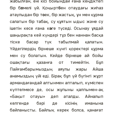
жабылған, ені кісі бойындай ғана кеңдіктегі
бір бөлмелі үй. Қоңыртөбен отаудағы жиһаз
атаулыдан бір төсек, бір жастық, ұн мен құрма
салатын бір табақ, су құятын ыдыс жəне су
ішетін кесе ғана көзге түседі. Осынау ұядай
шаңырақта кей күндері тұз бен наннан басқа
тіске басар түк табылмай қалатын.
Үйдегілердің бірнеше күнгі қоректері құрма
мен су болатын. Кейде бірнеше ай бойы
ошақтағы қазанға от тимейтін. Бұл
Пайғамбарымыздың аяулы жары Айша
анамыздың үйі еді. Бірақ бұл үй бүгінгі жұрт
армандағандай алтынмен апталып, күміспен
күптелмесе де, осы жұпыны қалпымен-ақ
«Бақыт отауы» деп аталды. Айналып
келгенде бəрі де кісінің иманына
байланысты. Байлық керек болса, қанағат