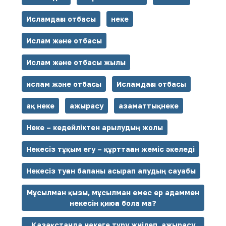
Исламдағы отбасы
неке
Ислам және отбасы
Ислам және отбасы жылы
ислам және отбасы
Исламдағы отбасы
ақ неке
ажырасу
азаматтықнеке
Неке – кедейліктен арылудың жолы
Некесіз тұқым егу – құрттаған жеміс әкеледі
Некесіз туған баланы асырап алудың сауабы
Мұсылман қызы, мұсылман емес ер адаммен
некесін қиюға бола ма?
Қазақстанда некеге тұру жиілеп, ажырасу