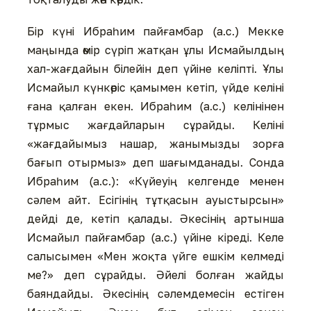
Бір күні Ибраһим пайғамбар (а.с.) Мекке
маңында өмір сүріп жатқан ұлы Исмайылдың
хал-жағдайын білейін деп үйіне келіпті. Ұлы
Исмайыл күнкөріс қамымен кетіп, үйде келіні
ғана қалған екен. Ибраһим (а.с.) келінінен
тұрмыс жағдайларын сұрайды. Келіні
«жағдайымыз нашар, жанымызды зорға
бағып отырмыз» деп шағымданады. Сонда
Ибраһим (а.с.): «Күйеуің келгенде менен
сəлем айт. Есігінің тұтқасын ауыстырсын»
дейді де, кетіп қалады. Əкесінің артынша
Исмайыл пайғамбар (а.с.) үйіне кіреді. Келе
салысымен «Мен жоқта үйге ешкім келмеді
ме?» деп сұрайды. Əйелі болған жайды
баяндайды. Əкесінің сəлемдемесін естіген