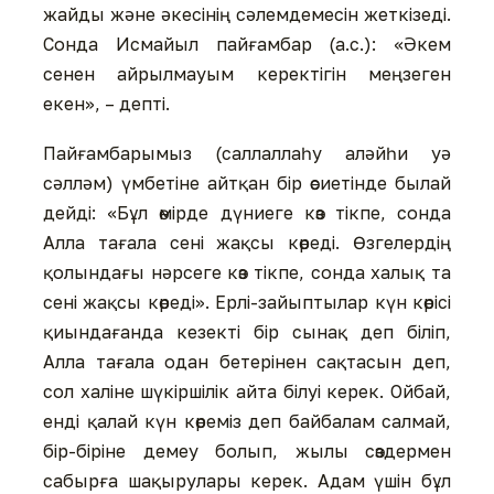
жайды жəне əкесінің сəлемдемесін жеткізеді.
Сонда Исмайыл пайғамбар (а.с.): «Əкем
сенен айрылмауым керектігін меңзеген
екен», – депті.
Пайғамбарымыз (саллаллаһу алəйһи уə
сəллəм) үмбетіне айтқан бір өсиетінде былай
дейді: «Бұл өмірде дүниеге көз тікпе, сонда
Алла тағала сені жақсы көреді. Өзгелердің
қолындағы нəрсеге көз тікпе, сонда халық та
сені жақсы көреді». Ерлі-зайыптылар күн көрісі
қиындағанда кезекті бір сынақ деп біліп,
Алла тағала одан бетерінен сақтасын деп,
сол халіне шүкіршілік айта білуі керек. Ойбай,
енді қалай күн көреміз деп байбалам салмай,
бір-біріне демеу болып, жылы сөздермен
сабырға шақырулары керек. Адам үшін бұл