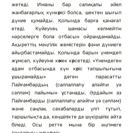
жетеді. Иманы бар салиқалы əйел
жанбағарлық күнкөрісі болса, шектен шығып
дүние қумайды. Қолында барға қанағат
етеді. Күйеуінің шамасы келмейтін
нəрселерге бола отбасын ойрандамайды.
Ақыреттің мəңгілік жемістерін фəни дүниеге
айырбастамайды. Қолында барын үнемдеп
жұмсап, күйеуіне көмек көрсетеді. «Үнемдеген
адам отбасында күн көріс тапшылығына
ұшырамайды» деген парасатты
Пайғамбардың (саллаллаһу алəйһи уə
сəллəм) пайымын ұстанады. Əрдайым əз
Пайғамбарды (саллаллаһу алəйһи уə сəллəм)
жəне саңлақ сахабаларды үлгі тұтып,
таршылықта да, кеңшілікте де шүкіршілік айта
біледі. Осы ретте мына бір əңгімеге
тоқталуды жөн көрдік.