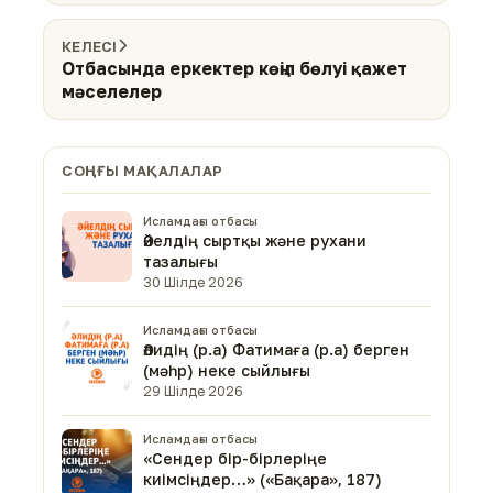
КЕЛЕСІ
Отбасында еркектер көңіл бөлуі қажет
мәселелер
СОҢҒЫ МАҚАЛАЛАР
Исламдағы отбасы
Әйелдің сыртқы және рухани
тазалығы
30 Шілде 2026
Исламдағы отбасы
Әлидің (р.а) Фатимаға (р.а) берген
(мәһр) неке сыйлығы
29 Шілде 2026
Исламдағы отбасы
«Сендер бір-бірлеріңе
киімсіңдер…» («Бақара», 187)