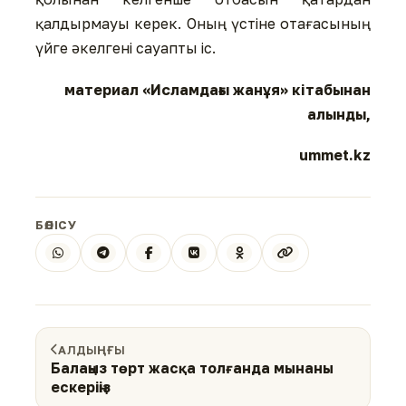
қалдырмауы керек. Оның үстіне отағасының
үйге əкелгені сауапты іс.
материал «Исламдағы жанұя» кітабынан
алынды,
ummet.kz
БӨЛІСУ
АЛДЫҢҒЫ
Балаңыз төрт жасқа толғанда мынаны
ескеріңіз