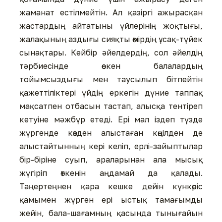
жаманат естілмейтін. Ал қазіргі ажырасқан
жастардың айтатыны үйлерінің жоқтығы,
жалақының аздығы сияқты өмірдің ұсақ-түйек
сынақтары. Кейбір əйелдердің, сол əйелдің
тəрбиесінде өскен балалардың
тойымсыздығы мен таусылып бітпейтін
қажеттіліктері үйдің еркегін дүние таппақ
мақсатпен отбасын тастап, алысқа тентіреп
кетуіне мəжбүр етеді. Ері мал іздеп түзде
жүргенде көзден алыстаған көңілден де
алыстайтынның кері келіп, ерлі-зайыптылар
бір-біріне суып, араларынан ала мысық
жүгіріп өткенін аңдамай да қалады.
Таңертеңнен қара кешке дейін күнкөріс
қамымен жүрген ері ыстық тамағымды
жейін, бала-шағамның қасында тынығайын