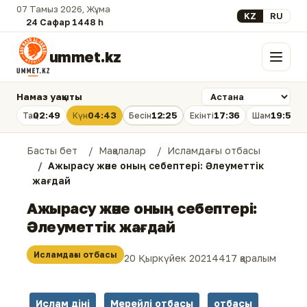
07 Тамыз 2026, Жұма
Select your lan
KZ
RU
24 Сафар 1448 һ.
ummet.kz
Мәзір
Намаз уақыты
02:49
04:43
12:25
17:36
19:56
Таң
Күн
Бесін
Екінті
Шам
Басты бет
Мақалалар
Исламдағы отбасы
Ажырасу және оның себептері: Әлеуметтік
жағдай
Ажырасу және оның себептері:
Әлеуметтік жағдай
Исламдағы отбасы
20 Қыркүйек 2021
4417 қаралым
Ислам діні
Мерейлі отбасы
отбасы