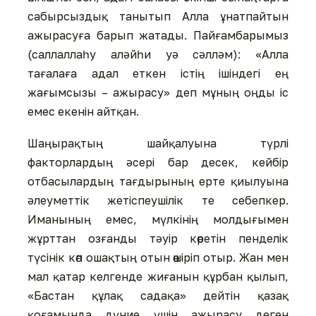
сабырсыздық танытып Алла ұнатпайтын
ажырасуға барып жатады. Пайғамбарымыз
(саллаллаһу алəйһи уə сəллəм): «Алла
тағалаға адал еткен істің ішіндегі ең
жағымсызы – ажырасу» деп мұның оңды іс
емес екенін айтқан.
Шаңырақтың шайқалуына түрлі
факторлардың əсері бар десек, кейбір
отбасылардың тағдырының ерте қиылуына
əлеуметтік жетіспеушілік те себепкер.
Иманының емес, мүлкінің молдығымен
жұрттан озғанды тəуір көретін пенделік
түсінік көп ошақтың отын өшіріп отыр. Жан мен
мал қатар келгенде жиғанын құрбан қылып,
«Бастан құлақ садақа» дейтін қазақ
қоғамында дүние үшін ажырасу деген