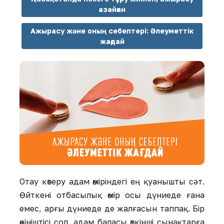
азайған
Ажырасу және оның себептері: Әлеуметтік
жағдай
Отау көтеру адам өміріндегі ең қуанышты сəт.
Өйткені отбасылық өмір осы дүниеде ғана
емес, арғы дүниеде де жалғасын таппақ. Бір
өкініштісі сол, адам баласы өткінші сынақтарға