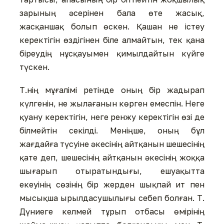
зарының әсерінен бала өте жасық,
жасқаншақ болып өскен. Қашан не істеу
керектігін өздігінен біле алмайтын, тек қана
біреудің нұсқауымен қимылдайтын күйге
түскен.
Т.нің мұғалімі ретінде оның бір жадырап
күлгенін, не жылағанын көрген емеспін. Неге
қуану керектігін, неге ренжу керектігін өзі де
білмейтін секілді. Меніңше, оның бұл
жағдайға түсуіне әкесінің айтқанын шешесінің
қате деп, шешесінің айтқанын әкесінің жоққа
шығарып отыратындығы, ешуақытта
екеуінің сөзінің бір жерден шықпай ит пен
мысықша ырылдасушылығы себеп болған. Т.
Дүниеге келмей тұрып отбасы өмірінің