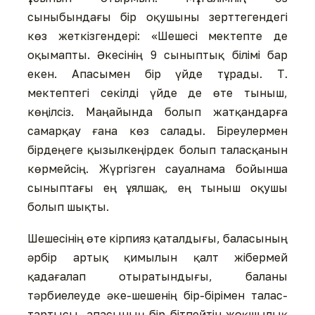
сыныбындағы бір оқушыны зерттегендегі
көз жеткізгендері: «Шешесі мектепте де
оқымапты. Әкесінің 9 сыныптық білімі бар
екен. Апасымен бір үйде тұрады. Т.
мектептегі секілді үйде де өте тыныш,
көңілсіз. Маңайында болып жатқандарға
самарқау ғана көз салады. Біреулермен
бірдеңеге қызылкеңірдек болып таласқанын
көрмейсің. Жүргізген сауалнама бойынша
сыныптағы ең ұялшақ, ең тыныш оқушы
болып шықты.
Шешесінің өте кірпияз қаталдығы, баласының
әрбір артық қимылын қалт жібермей
қадағалап отыратындығы, баланы
тәрбиелеуде әке-шешенің бір-бірімен талас-
тартысы, апасының бір бітпейтін жоқшылық