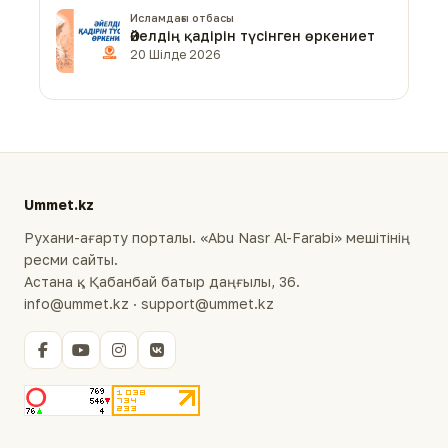
Исламдағы отбасы
Әйелдің қадірін түсінген өркениет
20 Шілде 2026
Ummet.kz
Рухани-ағарту порталы. «Abu Nasr Al-Farabi» мешітінің
ресми сайты.
Астана қ., Қабанбай батыр даңғылы, 36.
info@ummet.kz · support@ummet.kz