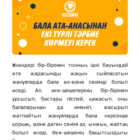
Үлкендері бір-бірімен тонның ішкі бауындай
өте жарасымды жақын сыйласатын
жанұяларда бала өз-өзіне сенімді болып
өседі. Ал, әке-шешелерінің бір-бірімен
ұрсысып, бастары піспей, қажасып, оны
балаларынан да именіп, жасырып
жатпайтын жанұяларда бала керісінше
қорқақ, өзіне деген сенімі аз, ынжық, жалтақ
болып өседі. Әке-шешенің бақытсыздығы