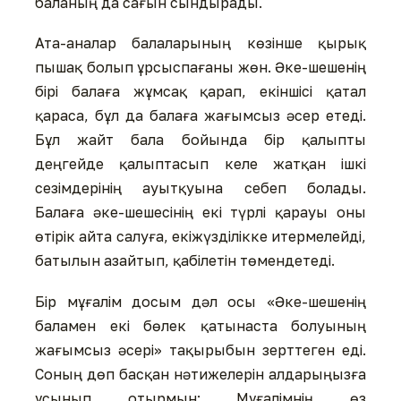
баланың да сағын сындырады.
Ата-аналар балаларының көзінше қырық
пышақ болып ұрсыспағаны жөн. Әке-шешенің
бірі балаға жұмсақ қарап, екіншісі қатал
қараса, бұл да балаға жағымсыз әсер етеді.
Бұл жайт бала бойында бір қалыпты
деңгейде қалыптасып келе жатқан ішкі
сезімдерінің ауытқуына себеп болады.
Балаға әке-шешесінің екі түрлі қарауы оны
өтірік айта салуға, екіжүзділікке итермелейді,
батылын азайтып, қабілетін төмендетеді.
Бір мұғалім досым дәл осы «Әке-шешенің
баламен екі бөлек қатынаста болуының
жағымсыз әсері» тақырыбын зерттеген еді.
Соның дөп басқан нәтижелерін алдарыңызға
ұсынып отырмын: Мұғалімнің өз