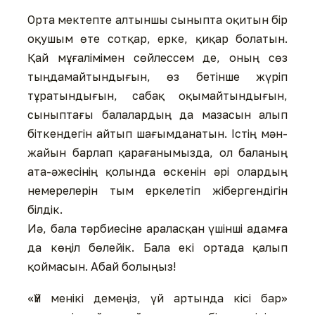
Орта мектепте алтыншы сыныпта оқитын бір
оқушым өте сотқар, ерке, қиқар болатын.
Қай мұғалімімен сөйлессем де, оның сөз
тыңдамайтындығын, өз бетінше жүріп
тұратындығын, сабақ оқымайтындығын,
сыныптағы балалардың да мазасын алып
біткендегін айтып шағымданатын. Істің мән-
жайын барлап қарағанымызда, ол баланың
ата-әжесінің қолында өскенін әрі олардың
немерелерін тым еркелетіп жібергендігін
білдік.
Иә, бала тәрбиесіне араласқан үшінші адамға
да көңіл бөлейік. Бала екі ортада қалып
қоймасын. Абай болыңыз!
«Үй менікі демеңіз, үй артында кісі бар»