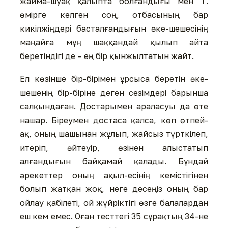
жайма-шуақ қалыпта болғандығы мен Т.
өмірге келген соң, отбасының бар
кикілжіңдері басталғандығын әке-шешесінің
маңайға мұң шаққандай қылып айта
беретіндігі де – ең бір қынжылтатын жайт.
Ел көзінше бір-бірімен ұрсыса беретін әке-
шешенің бір-біріне деген сезімдері барынша
салқындаған. Достарымен араласуы да өте
нашар. Біреумен достаса қалса, көп өтпей-
ақ, оның шашынан жұлып, жайсыз түрткілеп,
итеріп, әйтеуір, өзінен алыстатып
алғандығын байқамай қалады. Бұндай
әрекеттер оның ақыл-есінің кемістігінен
болып жатқан жоқ, неге десеңіз оның бар
ойлау қабілеті, ой жүйріктігі өзге балалардан
еш кем емес. Оған тесттегі 35 сұрақтың 34-не