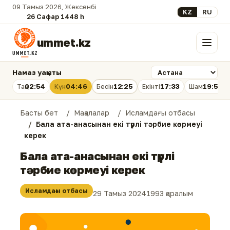
09 Тамыз 2026, Жексенбі
Select your lan
KZ
RU
26 Сафар 1448 һ.
ummet.kz
Мәзір
Намаз уақыты
02:54
04:46
12:25
17:33
19:53
Таң
Күн
Бесін
Екінті
Шам
Басты бет
Мақалалар
Исламдағы отбасы
Бала ата-анасынан екі түрлі тәрбие көрмеуі
керек
Бала ата-анасынан екі түрлі
тәрбие көрмеуі керек
Исламдағы отбасы
29 Тамыз 2024
1993 қаралым