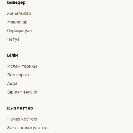
Бөлімдер
Жаңалықтар
Мақалалар
Сұрақ-жауап
Пәтуа
Білім
Ислам тарихы
Бес парыз
Ақида
Бір аят тәпсірі
Қызметтер
Намаз кестесі
Зекет калькуляторы