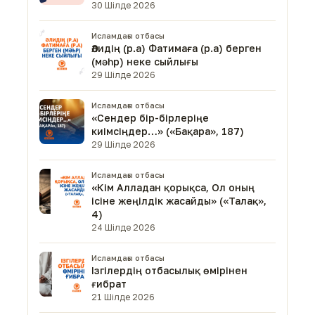
30 Шілде 2026
Исламдағы отбасы
Әлидің (р.а) Фатимаға (р.а) берген
(мәһр) неке сыйлығы
29 Шілде 2026
Исламдағы отбасы
«Сендер бір-бірлеріңе
киімсіңдер…» («Бақара», 187)
29 Шілде 2026
Исламдағы отбасы
«Кім Алладан қорықса, Ол оның
ісіне жеңілдік жасайды» («Талақ»,
4)
24 Шілде 2026
Исламдағы отбасы
Ізгілердің отбасылық өмірінен
ғибрат
21 Шілде 2026