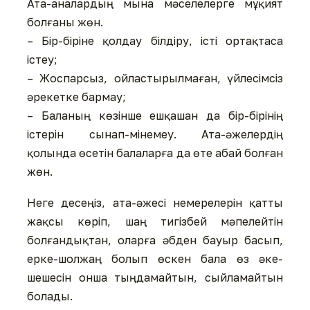
Ата-аналардың мына мәселелерге мұқият
болғаны жөн.
– Бір-біріне қолдау білдіру, істі ортақтаса
істеу;
– Жоспарсыз, ойластырылмаған, үйлесімсіз
әрекетке бармау;
– Баланың көзінше ешқашан да бір-бірінің
істерін сынап-мінемеу. Ата-әжелердің
қолында өсетін балаларға да өте абай болған
жөн.
Неге десеңіз, ата-әжесі немерелерін қатты
жақсы көріп, шаң тигізбей мәпелейтін
болғандықтан, оларға әбден бауыр басып,
ерке-шолжаң болып өскен бала өз әке-
шешесін онша тыңдамайтын, сыйламайтын
болады.