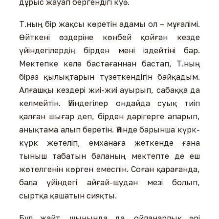
дұрыс жауап бергендігі куә.
Т.ның бір жақсы көретін адамы ол – мұғалімі.
Өйткені өздеріне көнбей қойған кезде
үйіндегілердің бірден мені іздейтіні бар.
Мектепке келе бастағаннан бастап, Т.ның
біраз қылықтарын түзеткендігін байқадым.
Алғашқы кездері жиі-жиі ауырып, сабаққа да
келмейтін. Үйіндегілер ондайда суық тиіп
қалған шығар деп, бірден дәрігерге апарып,
анықтама алып беретін. Үйінде барынша күрк-
күрк жөтеліп, емханаға жеткенде ғана
тыныш табатын баланың мектепте де еш
жөтелгенін көрген емеспін. Соған қарағанда,
бала үйіндегі айғай-шудан мезі болып,
сыртқа қашатын сияқты.
Бұл жайт, шынында да, ойланарлық әрі