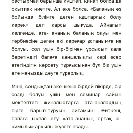
бастырмай барынша күштеп, қинап болса да
оқытпақ ниетте. Ал әке болса, «Баланың өз
бойында білімге деген құштарлық болу
керек» деп қарсы шығуда. Айналып
келгенде, ата- ананың баланың оқуы мен
тәрбиесіне деген екі кереғар ұстанымға ие
болуы, сол үшін бір-бірімен ұрсысып қала
беретіндігі балаға қаншалықты кері әсер
ететіндігін көрсету тұрғысынан бұл біз үшін
өте маңызды деуге тұрарлық.
Міне, сондықтан әке-шеше бірдей пікірде, бір
сөзді болуы үшін мен семинар сайын
мектептегі жиналыстарға ата-аналардың
бірге барып-тұруын айтамын. Өйткені,
балаға ықпал ету «ата-ананың ортақ іс-
қимылы» арқылы жүзеге асады.