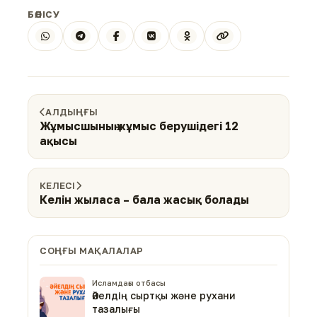
БӨЛІСУ
АЛДЫҢҒЫ
Жұмысшының жұмыс берушідегі 12
ақысы
КЕЛЕСІ
Келін жыласа – бала жасық болады
СОҢҒЫ МАҚАЛАЛАР
Исламдағы отбасы
Әйелдің сыртқы және рухани
тазалығы