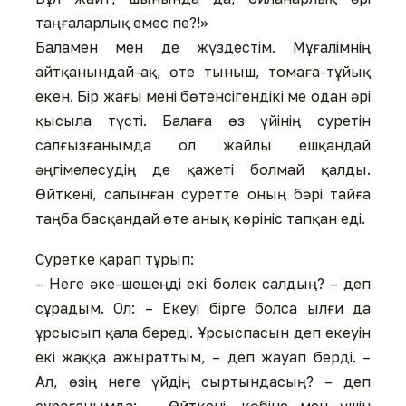
таңғаларлық емес пе?!»
Баламен мен де жүздестім. Мұғалімнің
айтқанындай-ақ, өте тыныш, томаға-тұйық
екен. Бір жағы мені бөтенсігендікі ме одан әрі
қысыла түсті. Балаға өз үйінің суретін
салғызғанымда ол жайлы ешқандай
әңгімелесудің де қажеті болмай қалды.
Өйткені, салынған суретте оның бәрі тайға
таңба басқандай өте анық көрініс тапқан еді.
Суретке қарап тұрып:
– Неге әке-шешеңді екі бөлек салдың? – деп
сұрадым. Ол: – Екеуі бірге болса ылғи да
ұрсысып қала береді. Ұрсыспасын деп екеуін
екі жаққа ажыраттым, – деп жауап берді. –
Ал, өзің неге үйдің сыртындасың? – деп