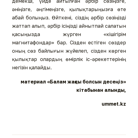
демекші, үйде айтылған әрбір сөзіңізге,
әніңізге, әңгімеңізге, қылықтарыңызға өте
абай болыңыз. Өйткені, сіздің әрбір сөзіңізді
жаттап алып, әрбір ісіңізді айнытпай салатын
қасыңызда жүрген «кішігірім
магнитафондар» бар. Сізден естіген сөздер
оның сөз байлығын жүйелеп, сізден көрген
қылықтар олардың өмірлік іс-әрекеттерінің
негізін қалайды.
материал «Балам жақсы болсын десеңіз»
кітабынан алынды,
ummet.kz