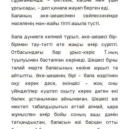
сұрағанымда: – Өйткені, көбіне мен үшін
ұрсысады, – деп қинала жауап берген еді.
Баланың әке-шешесімен сөйлескенімде
мәселенің мән-жайы тіпті ашыла түсті.
Бала дүниеге келмей тұрып, әке-шешесі бір-
бірімен тау-тәтті өте жақсы өмір сүріпті.
Отбасындағы бар ұрыс-керіс Т.ның
туылуымен басталған көрінеді. Шешесі бұны
талай мәрте баласының көзіне шұқып та
айтыпты. Әке-шешенің бірі – бала өздігінен
оқу керек десе, екіншісі – жоқ оны
үйіндегілер күштеп оқыту керек деген екі
бөлек ұстанымнан айнымаған. Шешесі өзі
мектеп табалдырығын аттай алмай, қара
жұмыспен өмір бойы соның ащы дәмін
татқандықтан, баласын өзі басқан отты