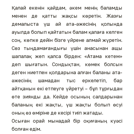
Қалай екенін қайдам, әкем менің баламды
менен де қатты жақсы көретін. Жазғы
демалыста үш ай ата-әжесінің қолында
ауылда болып қайтатын балам қалаға келген
соң, көпке дейін бізге үйрене алмай жүретін.
Сөз тыңдамағандығы үшін анасынан ащы
шапалақ жеп қалса бірден: «Атама кетем»
деп шығатын. Сондықтан, көмек болсын
деген ниетпен қолдарына алған баланы ата-
әжесінің шамадан тыс еркелетіп, бар
айтқанын екі етпеуге үйретуі – бұл тұрғыдан
өте зиянды да. Кейде осының салдарынан
баланың екі жақты, үш жақты болып өсуі
оның өз өміріне де кесірі тиіп жатады.
Осыған орай мынадай бір оқиғаның куәсі
болған едім.