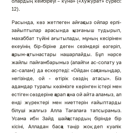
олардың кейбіреуі – күнә» («Хужурат» сүресі:
12).
Расында, көз жетпеген айғақсыз ойлар ерлі-
зайыптылар арасында қызғаныш тудырып,
махаббат түйіні ағытылады, мұның кесірінен
екеуінің бір-біріне деген сезімдері өзгеріп,
қарым-қатынастары нашарлайды. Бұл нәрсе
жайлы пайғамбарымыз (алайһи ас-солату уа
ас-салам) да ескертеді: «Ойдан сақтаныңдар,
негізінде, ой - өтірік сөздің атасы». Біз
адамдар туралы көзімізге көрінген істері мен
естіген сөздеріне қарап қана ой айта аламыз, ал
енді жүректері мен ниеттерін ғайыптарды
білуші жалғыз Алла Тағалаға тапсырамыз.
Усама ибн Зайд шайқастардың бірінде бір
кісіні, Алладан басқа тәңір жоқ деп куәлік