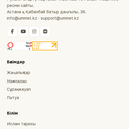
ресми сайты.
Астана қ., Қабанбай батыр даңғылы, 36.
info@ummet.kz · support@ummet.kz
Бөлімдер
Жаңалықтар
Мақалалар
Сұрақ-жауап
Пәтуа
Білім
Ислам тарихы