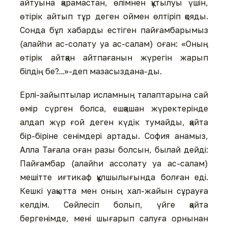
айтуына қарамастан, өлімнен құтылуы үшін,
өтірік айтып тұр деген оймен өлтіріп қояды.
Сонда бұл хабарды естіген пайғамбарымыз
(алайһи ас-солату уа ас-салам) оған: «Оның
өтірік айтқан айтпағанын жүрегін жарып
білдің бе?...»-деп мазасыздана-ды.
Ерлі-зайыптылар исламның талаптарына сай
өмір сүрген болса, ешқашан жүректерінде
алдап жүр ғой деген күдік тумайды, қайта
бір-біріне сенімдері артады. София анамыз,
Алла Тағала оған разы болсын, былай дейді:
Пайғамбар (алайһи ассолату уа ас-салам)
мешітте иғтикаф құлшылығында болған еді.
Кешкі уақытта мен оның хал-жайын сұрауға
келдім. Сөйлесіп болып, үйге қайта
бергенімде, мені шығарып салуға орнынан