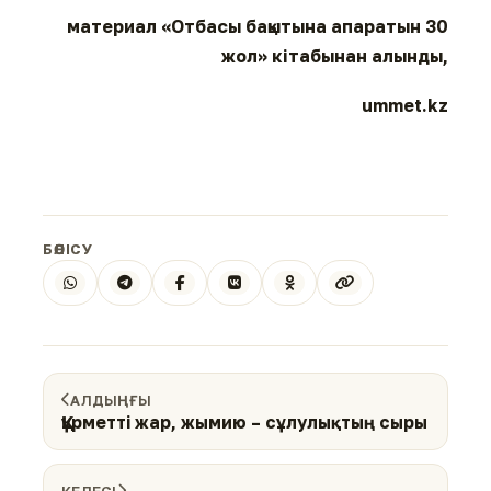
материал «Отбасы бақытына апаратын 30
жол» кітабынан алынды,
ummet.kz
БӨЛІСУ
АЛДЫҢҒЫ
Құрметті жар, жымию – сұлулықтың сыры
КЕЛЕСІ