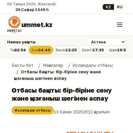
09 Тамыз 2026, Жексенбі
Select your lan
KZ
RU
26 Сафар 1448 һ.
ummet.kz
Мәзір
Намаз уақыты
02:54
04:46
12:25
17:33
19:53
Таң
Күн
Бесін
Екінті
Шам
Басты бет
Мақалалар
Исламдағы отбасы
Отбасы бақыты: бір-біріне сену және
қызғаныш шегінен аспау
Отбасы бақыты: бір-біріне сену
және қызғаныш шегінен аспау
Исламдағы отбасы
13 Қазан 2025
2612 қаралым