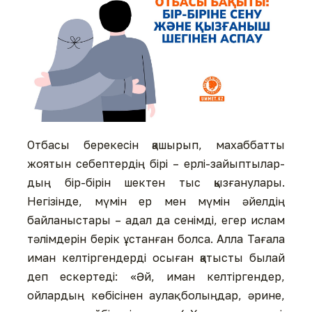
Отбасы берекесін қашырып, махаббатты
жоятын себептердің бірі – ерлі-зайыптылар-
дың бір-бірін шектен тыс қызғанулары.
Негізінде, мүмін ер мен мүмін әйелдің
байланыстары – адал да сенімді, егер ислам
тәлімдерін берік ұстанған болса. Алла Тағала
иман келтіргендерді осыған қатысты былай
деп ескертеді: «Әй, иман келтіргендер,
ойлардың көбісінен аулақ болыңдар, әрине,