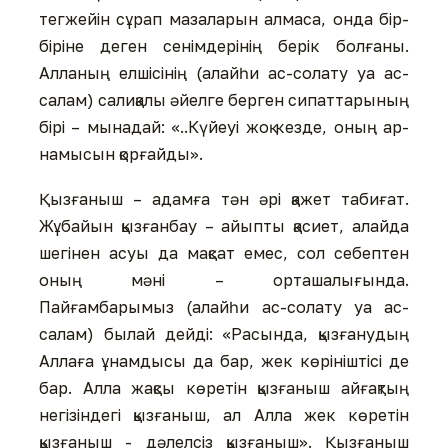
тегжейін сұрап мазаларын алмаса, онда бір-
біріне деген сенімдерінің берік болғаны.
Алланың елшісінің (алайһи ас-солату уа ас-
салам) салиқалы әйелге берген сипаттарының
бірі – мынадай: «..Күйеуі жоқ кезде, оның ар-
намысын қорғайды».
Қызғаныш – адамға тән әрі қажет табиғат.
Жұбайын қызғанбау – айыпты қасиет, алайда
шегінен асуы да мақсат емес, сол себептен
оның мәні – орташалығында.
Пайғамбарымыз (алайһи ас-солату уа ас-
салам) былай дейді: «Расында, қызғанудың
Аллаға ұнамдысы да бар, жек көрініштісі де
бар. Алла жақсы көретін қызғаныш айғақтың
негізіндегі қызғаныш, ал Алла жек көретін
қызғаныш - дәлелсіз қызғаныш». Қызғаныш