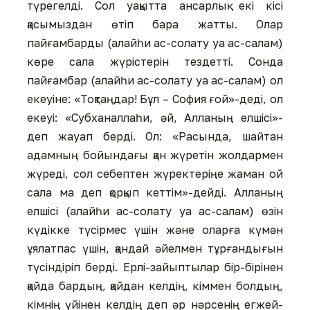
түрегелді. Сол уақытта ансарлық екі кісі
қасымыздан өтіп бара жатты. Олар
пайғамбарды (алайһи ас-солату уа ас-салам)
көре сала жүрістерін тездетті. Сонда
пайғамбар (алайһи ас-солату уа ас-салам) ол
екеуіне: «Тоқтаңдар! Бұл – София ғой»-деді, ол
екеуі: «Субханаллаһи, әй, Алланың елшісі»-
деп жауап берді. Ол: «Расында, шайтан
адамның бойындағы қан жүретін жолдармен
жүреді, сол себептен жүректеріңе жаман ой
сала ма деп қорқып кеттім»-дейді. Алланың
елшісі (алайһи ас-солату уа ас-салам) өзін
күдікке түсірмес үшін және оларға күмән
ұялатпас үшін, қандай әйелмен тұрғандығын
түсіндіріп берді. Ерлі-зайыптылар бір-бірінен
қайда бардың, қайдан келдің, кіммен болдың,
кімнің үйінен келдің деп әр нәрсенің егжей-