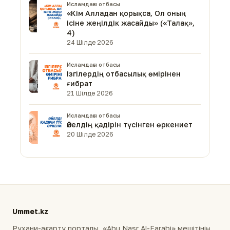
Исламдағы отбасы
«Кім Алладан қорықса, Ол оның
ісіне жеңілдік жасайды» («Талақ»,
4)
24 Шілде 2026
Исламдағы отбасы
Ізгілердің отбасылық өмірінен
ғибрат
21 Шілде 2026
Исламдағы отбасы
Әйелдің қадірін түсінген өркениет
20 Шілде 2026
Ummet.kz
Рухани-ағарту порталы. «Abu Nasr Al-Farabi» мешітінің