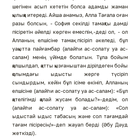
шегінен асып кететін болса адамды жаман
қылыққа итереді. Айша анамыз, Алла Тағала оған
разы болсын, - София секілді тамақты дәмді
пісіретін әйелді көрген емеспін,-деді ол, - ол
Алланың елшісіне тамақ пісіріп әкеледі, бұл
уақытта пайғамбар (алайһи ас-солату уа ас-
салам) менің үйімде болатын. Тұла бойым
қалшылдап, қатты қызғаныштан дірілдеген бойы
қолымдағы ыдысты жерге түсіріп
сындырдым, кейін бұл ісіме өкініп, Алланың
елшісіне (алайһи ас-солату уа ас-салам): «Бұл
қателігімді қалай жусам болады?»-дедім, ол
(алайһи ас-солату уа ас-салам): «Сол
ыдыстай ыдыс табасың және сол тағамдай
тағам пісіресің!»-деп жауап берді (Әбу Дәуд
жеткізді).