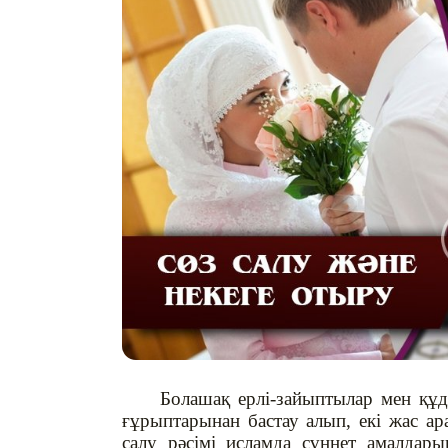
Болашақ ерлі-зайыптылар мен құда
ғұрыптарынан бастау алып, екі жас ар
салу рәсімі исламда сүннет амалдары