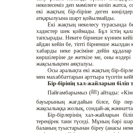
некелесеміз деп мәмілеге келіп жатса, 
екі жақтың бір-біріне деген көңілдер
атқарылуына шарт қойылмайды.
Екі жақтың некелесу турасында б
хадистер шек қоймады. Бұл істің қа
тапсырады. Некеге бірнеше күннен кейін
айдан кейін бе, тіпті бірненше жылдан 
хабарды неке рәсіміне дейін құдала
көршілеріне де жеткізе ме, оны өздері
жақсылықпен аяқталуы.
Осы аралықта екі жақтың бір-бірл
мен махаббаттарын арттыра түсетін кей
Бір-бірінің хал-жайларын біліп
Пайғамбарымыз (
ﷺ
) айтады: «Кім
бауырының жағдайын білсе, бір пе
жақсылыққа жолық, сондай-ақ жәннатта
Бір-бірлерінің хал-жайларын бі
тереңірек тани түседі.
Мұның бәрі шари
баланың туыстарынан біреу (анасы неме