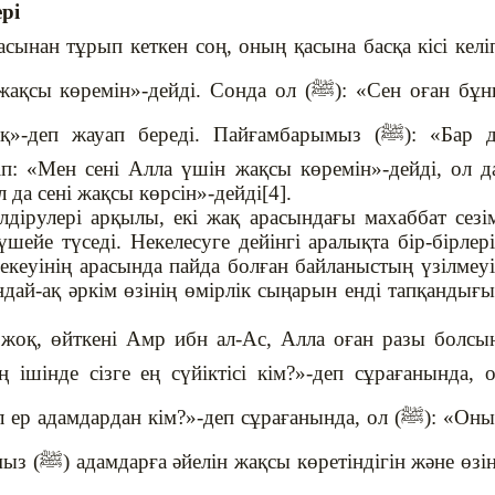
рі
қасынан тұрып кеткен соң, оның қасына басқа кісі келі
 жақсы көремін»-дейді. Сонда ол (
ﷺ
): «Сен оған бұ
оқ»-деп жауап береді. Пайғамбарымыз (
ﷺ
): «Бар 
тіп: «Мен сені Алла үшін жақсы көремін»-дейді, ол д
да сені жақсы көрсін»-дейді[4].
ілдірулері арқылы, екі жақ арасындағы махаббат сезі
үшейе түседі. Некелесуге дейінгі аралықта бір-бірлер
е екеуінің арасында пайда болған байланыстың үзілмеу
ндай-ақ әркім өзінің өмірлік сыңарын енді тапқандығ
 жоқ, өйткені Амр ибн ал-Ас, Алла оған разы болсы
 ішінде сізге ең сүйіктісі кім?»-деп сұрағанында, 
л ер адамдардан кім?»-деп сұрағанында, ол (
ﷺ
): «Он
мыз (
ﷺ
) адамдарға әйелін жақсы көретіндігін және өзі