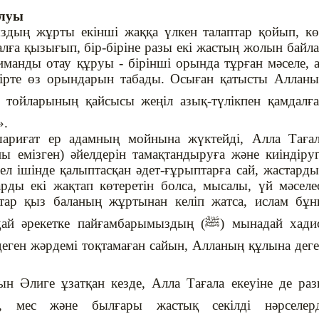
алуы
ыздың жұрты екінші жаққа үлкен талаптар қойып, к
лға қызығып, бір-біріне разы екі жастың жолын байл
манды отау құруы - бірінші орында тұрған мәселе, 
-бірте өз орындарын табады. Осыған қатысты Аллан
у тойларының қайсысы жеңіл азық-түлікпен қамдалғ
».
шариғат ер адамның мойнына жүктейді, Алла Таға
ны емізген) әйелдерін тамақтандыруға және киіндіру
р ел ішінде қалыптасқан әдет-ғұрыптарға сай, жастард
ды екі жақтап көтеретін болса, мысалы, үй мәселе
тар қыз баланың жұртынан келіп жатса, ислам бұ
дай әрекетке пайғамбарымыздың (
ﷺ
) мынадай хади
еген жәрдемі тоқтамаған сайын, Алланың құлына дег
н Әлиге ұзатқан кезде, Алла Тағала екеуіне де ра
к, мес және былғары жастық секілді нәрселерд