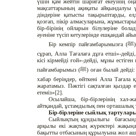
үшін қам жейтін шариғат екеуінің оң
мақсаттарының ақиқаты айқындалуы үш
діндеріне қатысты тақырыптарды, елд
қозғап, пікір алмасуларына, жұмыстары
бір-бірінің ойларын білулеріне бол
әуеніне түсіп кетулерінде ешқандай айы
Бір кемпір пайғамбарымызға (
ﷺ
сұрап, Алла Тағалаға дұға етші»-дейді
кісі кірмейді ғой»-дейді, мұны естіге
пайғамбарымыз (
ﷺ
) оған былай дейді
хабар беріңдер, өйткені Алла Тағала 
жаратамыз. Пәктігі сақталған қыздар 
етеміз»[2].
Осылайша, бір-бірлерінің хал-
айтқандай, ұстамдылық пен орташалық т
Бір-бірлеріне сыйлық тартулар
Сыйлықтың құндылығы бағасында 
арқылы екі жақтың жүректері жақында
бақытты отбасының құрылуына жол а