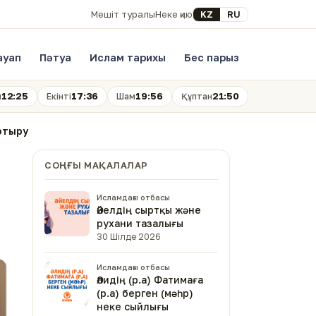
Select your language
KZ
RU
Мешіт туралы
Неке қию
ауап
Пәтуа
Ислам тарихы
Бес парыз
12:25
17:36
19:56
21:50
н
Екінті
Шам
Құптан
отыру
СОҢҒЫ МАҚАЛАЛАР
Исламдағы отбасы
Әйелдің сыртқы және
рухани тазалығы
30 Шілде 2026
Исламдағы отбасы
Әлидің (р.а) Фатимаға
(р.а) берген (мәһр)
неке сыйлығы