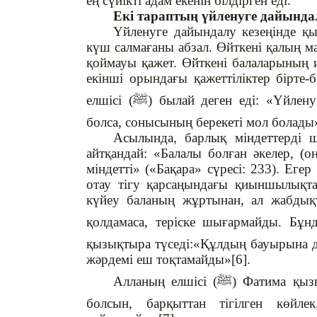
ең сүйікті адам екенін білдірген еді.
Екі тараптың үйленуге дайынд
Үйленуге дайындалу кезеңінде қ
күш салмағаны абзал. Өйткені қалың ма
қоймауы қажет. Өйткені балаларының и
екінші орындағы қажеттіліктер бірте
елшісі (
ﷺ
) былай деген еді: «Үйлен
болса, сонысының берекеті мол болады
Асылында, барлық міндеттерді 
айтқандай: «Балалы болған әкелер, (о
міндетті» («Бақара» сүресі: 233). Еге
отау тігу қарсаңындағы қиыншылықтар
күйеу баланың жұртынан, ал жабдық
қолдамаса, теріске шығармайды. Бұн
қызықтыра түседі:«Құлдың бауырына д
жәрдемі еш тоқтамайды»[6].
Алланың елшісі (
ﷺ
) Фатима қызы
болсын, барқыттан тігілген көйле