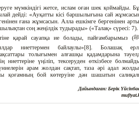
еруге мүмкіндігі жетсе, ислам оған шек қоймайды. Б
ылай дейді: «Ауқатты кісі баршылығына сай жұмсасы
генінен ғана жұмсасын. Алла ешкімге бергенінен арт
шылықтан соң жеңілдік тудырады» («Талақ» сүресі: 7).
тіне қарай сауапқа ие болады, пайғамбарымыз (
ылдар ниеттермен байлаулы»[8]. Болашақ ерлі
ақсаттары толығымен алғашқы қадамдарына тәуел
ің ниеттеріне үңіліп, тексеруден өткізбесе болмайд
үниелерін арам жолдан сақтап, таза әрі адал жолд
алы қоғамның бой көтеруіне дән шашатын салиқа
Дайындаған: Берік Үйсінба
muftyat.