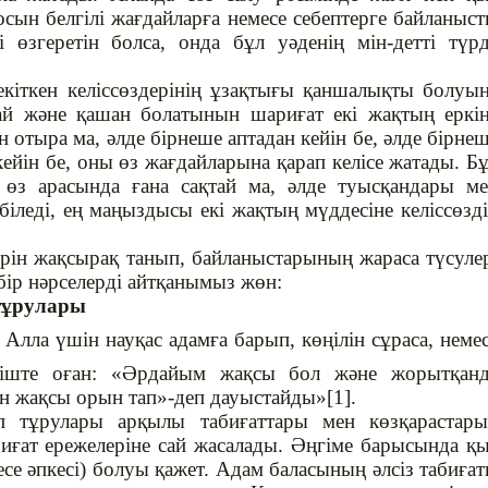
сосын белгілі жағдайларға немесе себептерге байланыс
і өзгеретін болса, онда бұл уәденің мін-детті түр
екіткен келіссөздерінің ұзақтығы қаншалықты болуы
лай және қашан болатынын шариғат екі жақтың еркі
 отыра ма, әлде бірнеше аптадан кейін бе, әлде бірне
кейін бе, оны өз жағдайларына қарап келісе жатады. Б
р өз арасында ғана сақтай ма, әлде туысқандары м
 біледі, ең маңыздысы екі жақтың мүддесіне келіссөзд
ерін жақсырақ танып, байланыстарының жараса түсуле
бір нәрселерді айтқанымыз жөн:
 тұрулары
 Алла үшін науқас адамға барып, көңілін сұраса, неме
ріште оған: «Әрдайым жақсы бол және жорытқанд
н жақсы орын тап»-деп дауыстайды»[1].
ліп тұрулары арқылы табиғаттары мен көзқарастар
ғат ережелеріне сай жасалады. Әңгіме барысында қ
се әпкесі) болуы қажет. Адам баласының әлсіз табиға