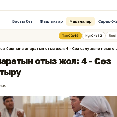
Басты бет
Жаңалықтар
Мақалалар
Сұрақ-Ж
02:49
04:43
Таң
Күн
Бесі
сы бақытына апаратын отыз жол: 4 - Сөз салу және некеге 
аратын отыз жол: 4 - Сөз
отыру
алым