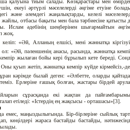
аша қалуына тиым салады. Көзқарастары мен өмірде
ін, екеуі әртүрлі мәселелерді әңгіме етуіне болад
егі және әлемдегі жаңалықтарды, келелі мәселелер
 жайлы, отбасы бақыты мен бала тәрбиесіне қатысты 
ады. Ислам әдебінің шеңберінен шығармайтын әңгі
п жоқ.
) келіп: «Әй, Алланың елшісі, мені жәннатқа кіргізу
, ол: «Әй, пәленшенің анасы, расында, жәннатқа кемп
н кемпір жылаған бойы кері бұрылып кете береді. Сон
: Оны қуып жетіп, жәннатқа кемпір күйде кірмейсіз,-д
құран кәрімде былай деген: «Әлбетте, оларды қайтад
етеміз. Ерлеріне ғашық болған, жастары бірдей арул
жайларын сұрасқанда екі жақтан да пайғамбарым
алап етіледі: «Істердің ең жақсысы - орташасы»[3].
ы
емес, маңыздылығында. Бір-бірлеріне сыйлық тар
п, көңілдері жараса бастайды бастайды, нәтижесін
шылады.