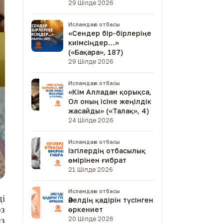
29 Шілде 2026
Исламдағы отбасы
«Сендер бір-бірлеріңе
киімсіңдер…»
(«Бақара», 187)
29 Шілде 2026
Исламдағы отбасы
«Кім Алладан қорықса,
Ол оның ісіне жеңілдік
жасайды» («Талақ», 4)
24 Шілде 2026
Исламдағы отбасы
Ізгілердің отбасылық
өмірінен ғибрат
21 Шілде 2026
Исламдағы отбасы
ді
Әйелдің қадірін түсінген
өз
өркениет
20 Шілде 2026
ыз