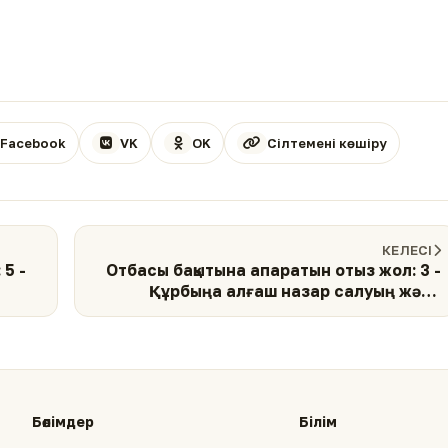
Facebook
VK
OK
Сілтемені көшіру
КЕЛЕСІ
5 -
Отбасы бақытына апаратын отыз жол: 3 -
Құрбыңа алғаш назар салуың және
махаббат сезімінің оянуы
Бөлімдер
Білім