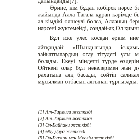
дайындайды[7].
Әрине, кім бұдан көбірек нәрсе б
жайында Алла Тағала құран кәрімде б
ал кімдікі өлшеулі болса, Алланың бер
нәрсені жүктемейді, сондай-ақ Ол қиын
Бұл іске үлес қосқан әркім ние
айтқандай: «Шындығында, іс-қим
зайыптылардың отау тігудегі ұлы м
болады. Екеуі міндетті түрде өздерін
Өйткені олар бұл некелерімен жан д
рахатына аяқ басады, сөйтіп салиқ
мұсылман отбасын аяғынан тұрғызады.
[1] Ат-Тирмизи жеткізді
[2] Ат-Тирмизи жеткізді
[3] Әл-Байһақи жеткізді
[4] Әбу Дәуд жеткізді
[5] Әл-Бұхари мен Мүслім жеткізді