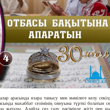
лар арасында өзара танысу мен мәмілеге келу секіл
асында махаббат сезімінің оянуына түрткі болатын с
на жатады. Алайда сөз салу рәсімінде жігіт пен қ