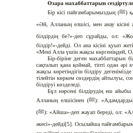
Өзара махаббаттарын сездіртуле
Бір кісі пайғамбарымыздың (
ﷺ
) 
«Әй, Алланың елшісі, мен анау кісіні
білдірдің бе?»-деп сұрайды, ол: «Ж
білдір!»-дейді. Ол ана кісіні қуып же
«Мені Алла үшін жақсы көргеніңдей, Ол 
Бір-біріне деген махаббаттарын б
сақталып қана қоймай, тіпті одан әрі к
жақсы көретіндігін білдіру дегенімізд
тілейтін көркем сөздердің айтылуы, со
білдіруі көзделеді.
Бұл нәрсені білдірудің еш айыбы
Алланың елшісінен (
ﷺ
): «Адамдардың
(
ﷺ
): «Айша»-деп жауап береді, ол: «А
әкесі»-дейді[5]. Осылайша пайғамбары