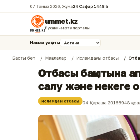
07 Тамыз 2026, Жұма
24 Сафар 1448 һ.
ummet.kz
Рухани-ағарту порталы
Намаз уақыты
Басты бет
Мақалалар
Исламдағы отбасы
Отба
Отбасы бақытына ап
салу және некеге 
Исламдағы отбасы
04 Қараша 2016
6948 қар