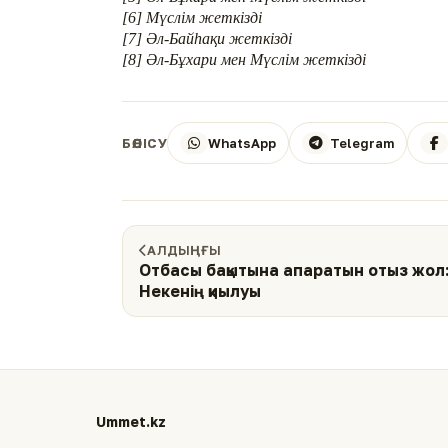
[6] Мүслім жеткізді
[7] Әл-Байһақи жеткізді
[8] Әл-Бұхари мен Мүслім жеткізді
WhatsApp
Telegram
БӨЛІСУ
АЛДЫҢҒЫ
Отбасы бақытына апаратын отыз жол: 
Некенің қиылуы
Ummet.kz