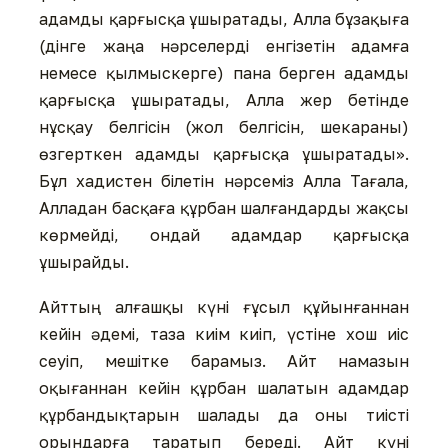
адамды қарғысқа ұшыратады, Алла бұзақыға
(дінге жаңа нәрселерді енгізетін адамға
немесе қылмыскерге) пана берген адамды
қарғысқа ұшыратады, Алла жер бетінде
нұсқау белгісін (жол белгісін, шекараны)
өзгерткен адамды қарғысқа ұшыратады».
Бұл хадистен білетін нәрсеміз Алла Тағала,
Алладан басқаға құрбан шалғандарды жақсы
көрмейді, ондай адамдар қарғысқа
ұшырайды.
Айттың алғашқы күні ғұсыл құйынғаннан
кейін әдемі, таза киім киіп, үстіне хош иіс
сеуіп, мешітке барамыз. Айт намазын
оқығаннан кейін құрбан шалатын адамдар
құрбандықтарын шалады да оны тиісті
орындарға таратып береді. Айт күні