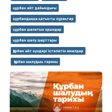
құрбан айт дайындығы
құрбандыққа қатысты сұрақтар
құрбан шалатын орындар
құрбан шалу шарттары
Құрбан айт күндері істелетін амалдар
Құрбан шалудың тарихы