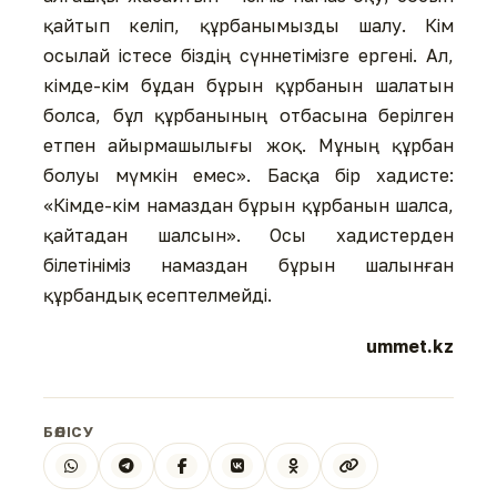
қайтып келіп, құрбанымызды шалу. Кім
осылай істесе біздің сүннетімізге ергені. Ал,
кімде-кім бұдан бұрын құрбанын шалатын
болса, бұл құрбанының отбасына берілген
етпен айырмашылығы жоқ. Мұның құрбан
болуы мүмкін емес». Басқа бір хадисте:
«Кімде-кім намаздан бұрын құрбанын шалса,
қайтадан шалсын». Осы хадистерден
білетініміз намаздан бұрын шалынған
құрбандық есептелмейді.
ummet.kz
БӨЛІСУ