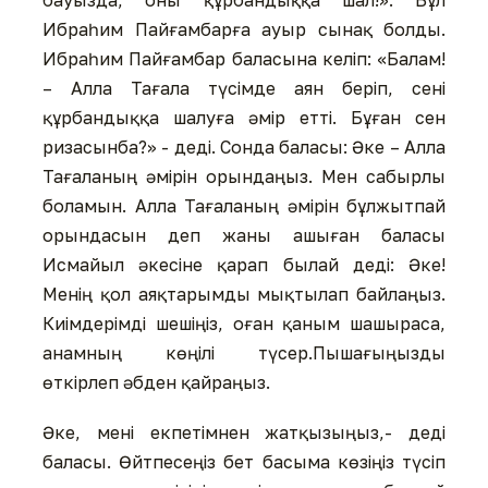
бауызда, оны құрбандыққа шал!». Бұл
Ибраһим Пайғамбарға ауыр сынақ болды.
Ибраһим Пайғамбар баласына келіп: «Балам!
– Алла Тағала түсімде аян беріп, сені
құрбандыққа шалуға әмір етті. Бұған сен
ризасынба?» - деді. Сонда баласы: Әке – Алла
Тағаланың әмірін орындаңыз. Мен сабырлы
боламын. Алла Тағаланың әмірін бұлжытпай
орындасын деп жаны ашыған баласы
Исмайыл әкесіне қарап былай деді: Әке!
Менің қол аяқтарымды мықтылап байлаңыз.
Киімдерімді шешіңіз, оған қаным шашыраса,
анамның көңілі түсер.Пышағыңызды
өткірлеп әбден қайраңыз.
Әке, мені екпетімнен жатқызыңыз,- деді
баласы. Өйтпесеңіз бет басыма көзіңіз түсіп