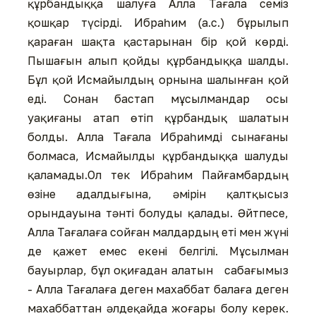
құрбандыққа шалуға Алла Тағала семіз
қошқар түсірді. Ибраһим (а.с.) бұрылып
қараған шақта қастарынан бір қой көрді.
Пышағын алып қойды құрбандыққа шалды.
Бұл қой Исмайылдың орнына шалынған қой
еді. Сонан бастап мұсылмандар осы
уақиғаны атап өтіп құрбандық шалатын
болды. Алла Тағала Ибраһимді сынағаны
болмаса, Исмайылды құрбандыққа шалуды
қаламады.Ол тек Ибраһим Пайғамбардың
өзіне адалдығына, әмірін қалтқысыз
орындауына тәнті болуды қалады. Әйтпесе,
Алла Тағалаға сойған малдардың еті мен жүні
де қажет емес екені белгілі. Мұсылман
бауырлар, бұл оқиғадан алатын сабағымыз
- Алла Тағалаға деген махаббат балаға деген
махаббаттан әлдеқайда жоғары болу керек.