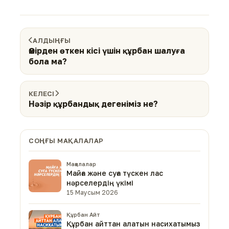
АЛДЫҢҒЫ
Өмірден өткен кісі үшін құрбан шалуға
бола ма?
КЕЛЕСІ
Нәзір құрбандық дегеніміз не?
СОҢҒЫ МАҚАЛАЛАР
Мақалалар
Майға және суға түскен лас
нәрселердің үкімі
15 Маусым 2026
Құрбан Айт
Құрбан айттан алатын насихатымыз