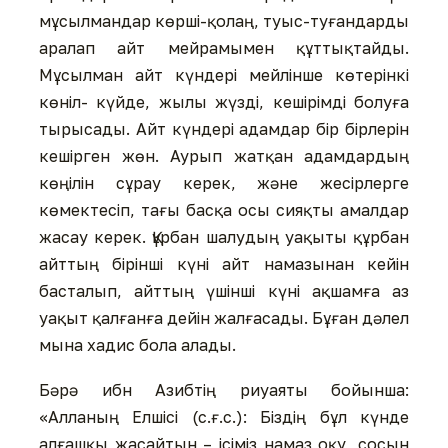
мұсылмандар көрші-қолаң, туыс-туғандарды
аралап айт мейрамымен құттықтайды.
Мұсылман айт күндері мейлінше көтерінкі
көніл- күйде, жылы жүзді, кешірімді болуға
тырысады. Айт күндері адамдар бір бірлерін
кешірген жөн. Аурып жатқан адамдардың
көңілін сұрау керек, және жесірлерге
көмектесіп, тағы басқа осы сияқты амалдар
жасау керек. Құрбан шалудың уақыты құрбан
айттың бірінші күні айт намазынан кейін
басталып, айттың үшінші күні ақшамға аз
уақыт қалғанға дейін жалғасады. Бұған дәлел
мына хадис бола алады.
Бәрә ибн Азибтің риуаяты бойынша:
«Алланың Елшісі (с.ғ.с.): Біздің бұл күнде
алғашқы жасайтын – ісіміз намаз оқу, сосын