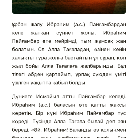
Құрбан шалу Ибраһим (а.с.) Пайғамбардан
келе жатқан сүннет жолы. Ибраһим
Пайғамбар өте мейрімді, тым жұмсақ жан
болатын. Ол Алла Тағаладан, өзінен кейін
халықты тура жолға бастайтын ұл сұрап, көп
жыл бойы Алла Тағалаға жалбарынды. Бұл
тілегі әбден қартайып, ұрпақ сүюден үміті
үзілген уақытта қабыл болды.
Дүниеге Исмайыл атты Пайғамбар келеді.
Ибраһим (а.с.) баласын өте қатты жақсы
көретін. Бір күні Ибраһим Пайғамбар түс
көреді. Түсінде Алла Тағала былай деп аян
береді. «Әй, Ибраһим! Балаңды өз қолыңмен