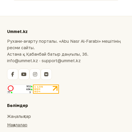
Ummet.kz
Рухани-ағарту порталы. «Abu Nasr Al-Farabi» мешітінің
ресми сайты.
Астана қ., Қабанбай батыр даңғылы, 36.
info@ummet.kz · support@ummet.kz
Бөлімдер
Жаңалықтар
Мақалалар