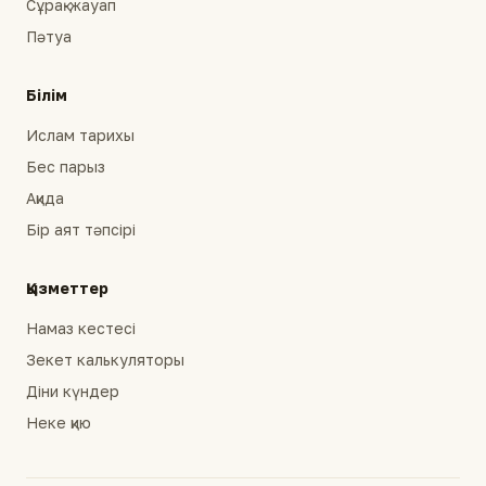
Сұрақ-жауап
Пәтуа
Білім
Ислам тарихы
Бес парыз
Ақида
Бір аят тәпсірі
Қызметтер
Намаз кестесі
Зекет калькуляторы
Діни күндер
Неке қию