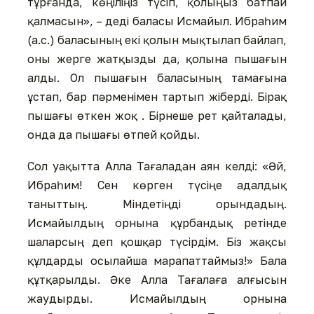
тұрғанда, көңіліңіз түсіп, қолыңыз батпай
қалмасын», – деді баласы Исмайыл. Ибраһим
(а.с.) баласының екі қолын мықтылап байлап,
оны жерге жатқызды да, қолына пышағын
алды. Ол пышағын баласының тамағына
ұстап, бар пәрменімен тартып жіберді. Бірақ
пышағы өткен жоқ . Бірнеше рет қайталады,
онда да пышағы өтпей қойды.
Сол уақытта Алла Тағаладан аян келді: «Әй,
Ибраһим! Сен көрген түсіңе адалдық
таныттың. Міндетіңді орындадың.
Исмайылдың орнына құрбандық ретінде
шаларсың деп қошқар түсірдім. Біз жақсы
құлдарды осылайша марапаттаймыз!» Бала
құтқарылды. Әке Алла Тағалаға алғысын
жаудырды. Исмайылдың орнына