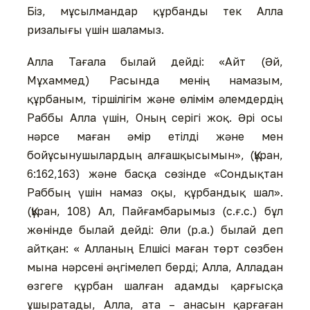
Біз, мұсылмандар құрбанды тек Алла
ризалығы үшін шаламыз.
Алла Тағала былай дейді: «Айт (Әй,
Мұхаммед) Расында менің намазым,
құрбаным, тіршілігім және өлімім әлемдердің
Раббы Алла үшін, Оның серігі жоқ. Әрі осы
нәрсе маған әмір етілді және мен
бойұсынушылардың алғашқысымын», (Құран,
6:162,163) және басқа сөзінде «Сондықтан
Раббың үшін намаз оқы, құрбандық шал».
(Құран, 108) Ал, Пайғамбарымыз (с.ғ.с.) бұл
жөнінде былай дейді: Әли (р.а.) былай деп
айтқан: « Алланың Елшісі маған төрт сөзбен
мына нәрсені әңгімелеп берді; Алла, Алладан
өзгеге құрбан шалған адамды қарғысқа
ұшыратады, Алла, ата – анасын қарғаған