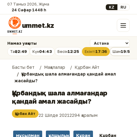
07 Тамыз 2026, Жұма
Select your lan
KZ
RU
24 Сафар 1448 һ.
ummet.kz
Мәзір
Намаз уақыты
02:49
04:43
12:25
17:36
19:56
Таң
Күн
Бесін
Екінті
Шам
Басты бет
Мақалалар
Құрбан Айт
Құрбандық шала алмағандар қандай амал
жасайды?
Құрбандық шала алмағандар
қандай амал жасайды?
Құрбан Айт
22 Шілде 2021
2294 қаралым
мұсылман
құлшылық
Құран
Құрбан