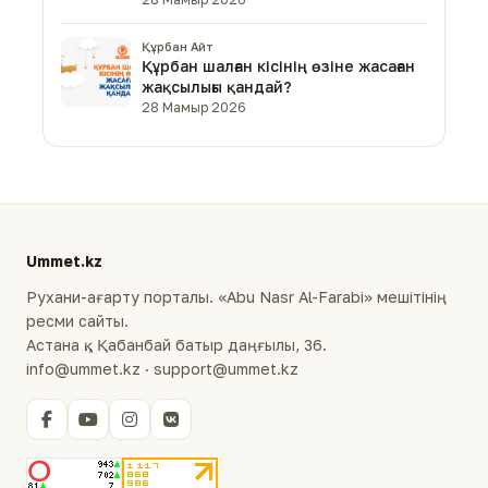
Құрбан Айт
Құрбан шалған кісінің өзіне жасаған
жақсылығы қандай?
28 Мамыр 2026
Ummet.kz
Рухани-ағарту порталы. «Abu Nasr Al-Farabi» мешітінің
ресми сайты.
Астана қ., Қабанбай батыр даңғылы, 36.
info@ummet.kz · support@ummet.kz