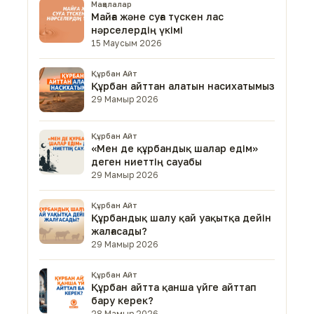
Мақалалар
Майға және суға түскен лас
нәрселердің үкімі
15 Маусым 2026
Құрбан Айт
Құрбан айттан алатын насихатымыз
29 Мамыр 2026
Құрбан Айт
«Мен де құрбандық шалар едім»
деген ниеттің сауабы
29 Мамыр 2026
Құрбан Айт
Құрбандық шалу қай уақытқа дейін
жалғасады?
29 Мамыр 2026
Құрбан Айт
Құрбан айтта қанша үйге айттап
бару керек?
28 Мамыр 2026