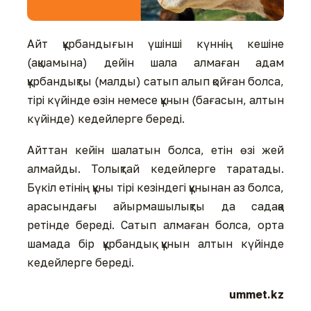
Айт құрбандығын үшінші күннің кешіне
(ақшамына) дейін шала алмаған адам
құрбандықты (малды) сатып алып қойған болса,
тірі күйінде өзін немесе құнын (бағасын, алтын
күйінде) кедейлерге береді.
Айттан кейін шалатын болса, етін өзі жей
алмайды. Толықтай кедейлерге таратады.
Бүкіл етінің құны тірі кезіндегі құнынан аз болса,
арасындағы айырмашылықты да садақа
ретінде береді. Сатып алмаған болса, орта
шамада бір құрбандық құнын алтын күйінде
кедейлерге береді.
ummet.kz