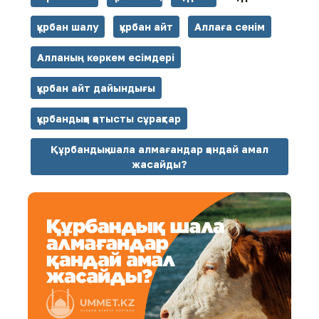
құрбан шалу
құрбан айт
Аллаға сенім
Алланың көркем есімдері
құрбан айт дайындығы
құрбандыққа қатысты сұрақтар
Құрбандық шала алмағандар қандай амал
жасайды?