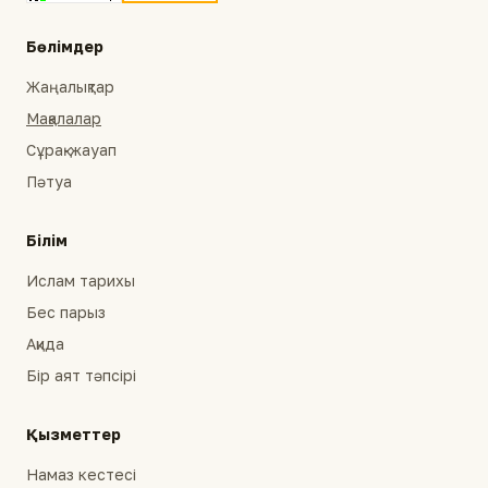
Бөлімдер
Жаңалықтар
Мақалалар
Сұрақ-жауап
Пәтуа
Білім
Ислам тарихы
Бес парыз
Ақида
Бір аят тәпсірі
Қызметтер
Намаз кестесі