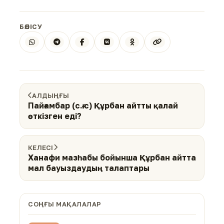
БӨЛІСУ
АЛДЫҢҒЫ
Пайғамбар (с.ғ.с) Құрбан айтты қалай
өткізген еді?
КЕЛЕСІ
Ханафи мазһабы бойынша Құрбан айтта
мал бауыздаудың талаптары
СОҢҒЫ МАҚАЛАЛАР