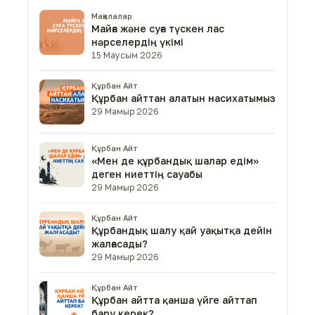
Мақалалар
Майға және суға түскен лас
нәрселердің үкімі
15 Маусым 2026
Құрбан Айт
Құрбан айттан алатын насихатымыз
29 Мамыр 2026
Құрбан Айт
«Мен де құрбандық шалар едім»
деген ниеттің сауабы
29 Мамыр 2026
Құрбан Айт
Құрбандық шалу қай уақытқа дейін
жалғасады?
29 Мамыр 2026
Құрбан Айт
Құрбан айтта қанша үйге айттап
бару керек?