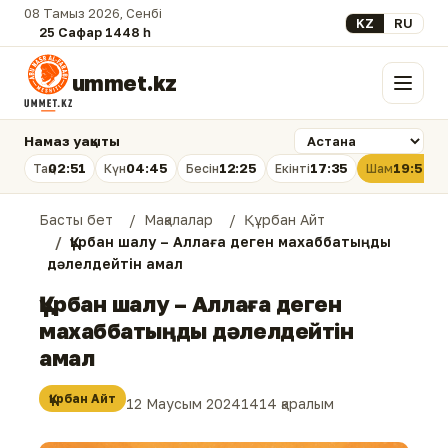
08 Тамыз 2026, Сенбі
Select your lan
KZ
RU
25 Сафар 1448 һ.
ummet.kz
Мәзір
Намаз уақыты
02:51
04:45
12:25
17:35
19:54
Таң
Күн
Бесін
Екінті
Шам
Басты бет
Мақалалар
Құрбан Айт
Құрбан шалу – Аллаға деген махаббатыңды
дәлелдейтін амал
Құрбан шалу – Аллаға деген
махаббатыңды дәлелдейтін
амал
Құрбан Айт
12 Маусым 2024
1414 қаралым