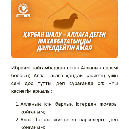
Ибраһим пайғамбардан (оған Алланың сәлемі
болсын) Алла Тағала қандай қасиетің үшін
сені дос тұтты деп сұрағанда ол: «Үш
қасиетім арқылы:
Алланың ісін барлық істерден жоғары
қойғаным;
Алла Тағала жүктеген нәрселерге ден
қойғаным;