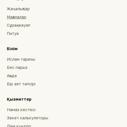
Жаңалықтар
Мақалалар
Сұрақ-жауап
Пәтуа
Білім
Ислам тарихы
Бес парыз
Ақида
Бір аят тәпсірі
Қызметтер
Намаз кестесі
Зекет калькуляторы
Діни күндер