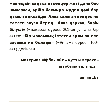
мал-мүлкін садақа еткендер жеті дана бас
шығарған, әрбір басында жүзден дәні бар
дақылға ұқсайды. Алла қалаған пендесіне
еселеп сауап береді. Алла дархан, бәрін
білуші»
(«Бақара» сүресі, 261-аят). Тағы бір
аятта:
«Бір жақсылық істеген адам он есе
сауапқа ие болады»
(«Әнғам» сүресі, 160-
аят) делінген.
материал «Құрбан айт – құтты мереке»
кітабынан алынды,
ummet.kz