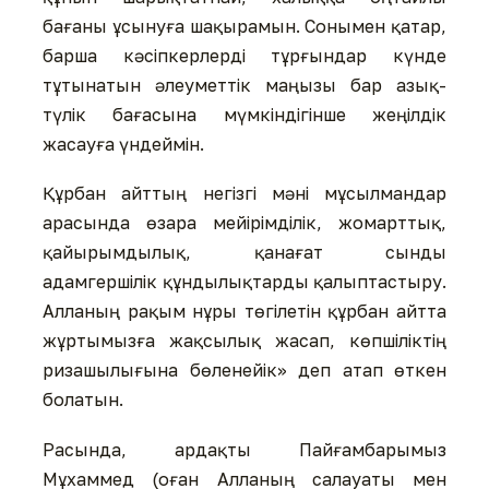
бағаны ұсынуға шақырамын. Сонымен қатар,
барша кәсіпкерлерді тұрғындар күнде
тұтынатын әлеуметтік маңызы бар азық-
түлік бағасына мүмкіндігінше жеңілдік
жасауға үндеймін.
Құрбан айттың негізгі мәні мұсылмандар
арасында өзара мейірімділік, жомарттық,
қайырымдылық, қанағат сынды
адамгершілік құндылықтарды қалыптастыру.
Алланың рақым нұры төгілетін құрбан айтта
жұртымызға жақсылық жасап, көпшіліктің
ризашылығына бөленейік» деп атап өткен
болатын.
Расында, ардақты Пайғамбарымыз
Мұхаммед (оған Алланың салауаты мен