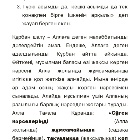
Түскі асымды да, кешкі асымды да тек
қонақпен бірге ішкенім арқылы» деп
жауап берген екен.
Құрбан шалу – Аллаға деген махаббатыңды
дәлелдейтін амал. Ендеше, Аллаға деген
адалдығыңды Құрбан айтта айқында.
Өйткені, мұсылман баласы өзі жақсы көрген
нәрсені Алла жолында жұмсамайынша
игілікке қол жеткізе алмайды. Мына өмірде
әр адам өзінің жақсы көрген нәрсесімен
сыналады. Алайда мұсылман үшін Алланың
разылығы барлық нәрседен жоғары тұрады.
Алла Тағала Құранда:
«Сүйген
нәрселеріңді
(Алла
жолында)
жұмсамайынша
(садақа
бермейінше),
тақуалыққа
(жақсылыққа)
қол