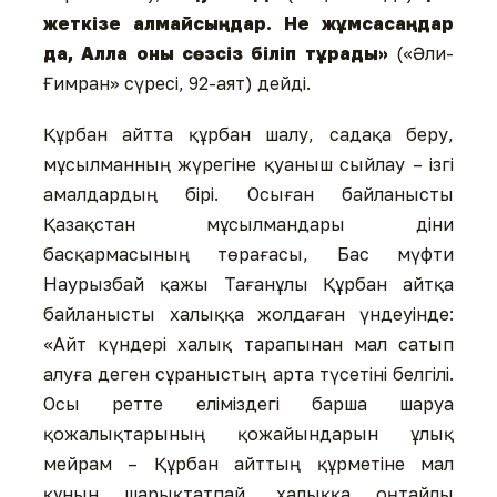
жеткізе алмайсыңдар. Не жұмсасаңдар
да, Алла оны сөзсіз біліп тұрады»
(«Әли-
Ғимран» сүресі, 92-аят) дейді.
Құрбан айтта құрбан шалу, садақа беру,
мұсылманның жүрегіне қуаныш сыйлау – ізгі
амалдардың бірі. Осыған байланысты
Қазақстан мұсылмандары діни
басқармасының төрағасы, Бас мүфти
Наурызбай қажы Тағанұлы Құрбан айтқа
байланысты халыққа жолдаған үндеуінде:
«Айт күндері халық тарапынан мал сатып
алуға деген сұраныстың арта түсетіні белгілі.
Осы ретте еліміздегі барша шаруа
қожалықтарының қожайындарын ұлық
мейрам – Құрбан айттың құрметіне мал
құнын шарықтатпай, халыққа оңтайлы