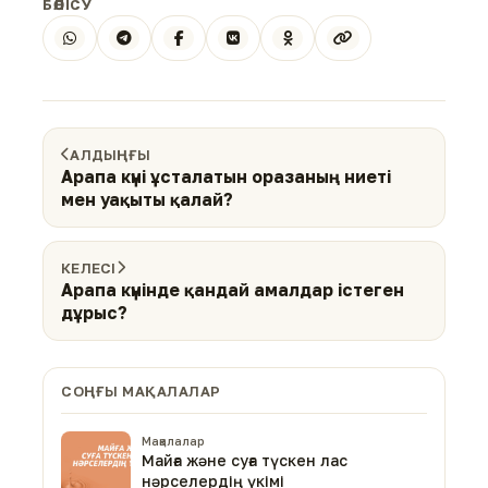
БӨЛІСУ
АЛДЫҢҒЫ
Арапа күні ұсталатын оразаның ниеті
мен уақыты қалай?
КЕЛЕСІ
Арапа күнінде қандай амалдар істеген
дұрыс?
СОҢҒЫ МАҚАЛАЛАР
Мақалалар
Майға және суға түскен лас
нәрселердің үкімі