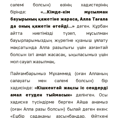
сәлемі болсын) өзінің хадистерінің
бірінде:
«...Кімде-кім мұсылман
бауырының қажетіне жараса, Алла Тағала
да оның қажетін өтейді...»
деген. Құрбан
айтта ниетімізді түзеп, мұсылман
бауырларымыздың жүрегіне қуаныш ұялату
мақсатында Алла разылығы үшін азғантай
болсын ізгі амал жасасақ, ықыласымыз үшін
мол сауап жазылмақ.
Пайғамбарымыз Мұхаммед (оған Алланың
салауаты мен сәлемі болсын) бір
хадисінде:
«Кішкентай жақсы іс сендерді
амал етуден тыймасын»
делінген. Осы
хадиске түсіндірме берген Айша анамыз
(оған Алла разы болсын) былай деген екен:
«Ешбір садақаны азсынбаңдар. Өйткені