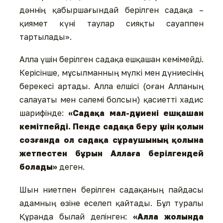
дәннің қабыршағындай берілген садақа –
қиямет күні таулар сияқты сауаппен
тартылады».
Алла үшін берілген садақа ешқашан кемімейді.
Керісінше, мұсылманның мүлкі мен дүниесінің
берекесі артады. Алла елшісі (оған Алланың
салауаты мен сәлемі болсын) қасиетті хадис
шарифінде:
«Садақа мал-дүниені ешқашан
кемітпейді. Пенде садақа беру үшін қолын
созғанда ол садақа сұраушының қолына
жетпестен бұрын Аллаға берілгендей
болады»
деген.
Шын ниетпен берілген садақаның пайдасы
адамның өзіне еселеп қайтады. Бұл туралы
Құранда былай делінген:
«Алла жолында