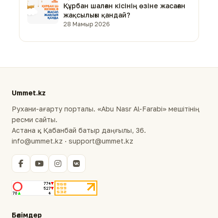
Құрбан шалған кісінің өзіне жасаған
жақсылығы қандай?
28 Мамыр 2026
Ummet.kz
Рухани-ағарту порталы. «Abu Nasr Al-Farabi» мешітінің
ресми сайты.
Астана қ., Қабанбай батыр даңғылы, 36.
info@ummet.kz · support@ummet.kz
Бөлімдер