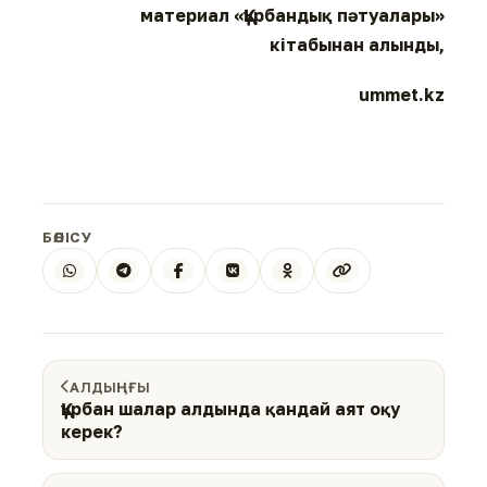
материал «Құрбандық пәтуалары»
кітабынан алынды,
ummet.kz
БӨЛІСУ
АЛДЫҢҒЫ
Құрбан шалар алдында қандай аят оқу
керек?