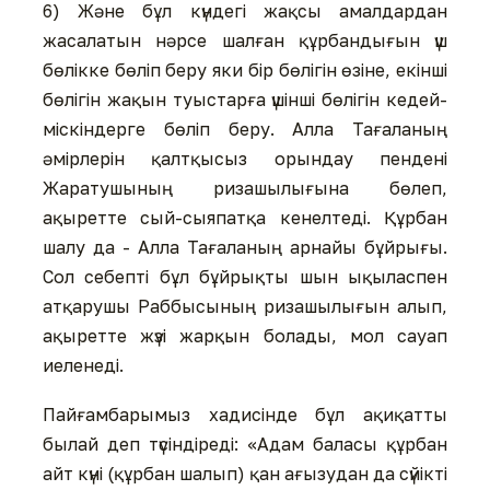
6) Және бұл күндегі жақсы амалдардан
жасалатын нәрсе шалған құрбандығын үш
бөлікке бөліп беру яки бір бөлігін өзіне, екінші
бөлігін жақын туыстарға үшінші бөлігін кедей-
міскіндерге бөліп беру. Алла Тағаланың
әмірлерін қалтқысыз орындау пендені
Жаратушының ризашылығына бөлеп,
ақыретте сый-сыяпатқа кенелтеді. Құрбан
шалу да - Алла Тағаланың арнайы бұйрығы.
Сол себепті бұл бұйрықты шын ықыласпен
атқарушы Раббысының ризашылығын алып,
ақыретте жүзі жарқын болады, мол сауап
иеленеді.
Пайғамбарымыз хадисінде бұл ақиқатты
былай деп түсіндіреді: «Адам баласы құрбан
айт күні (құрбан шалып) қан ағызудан да сүйікті