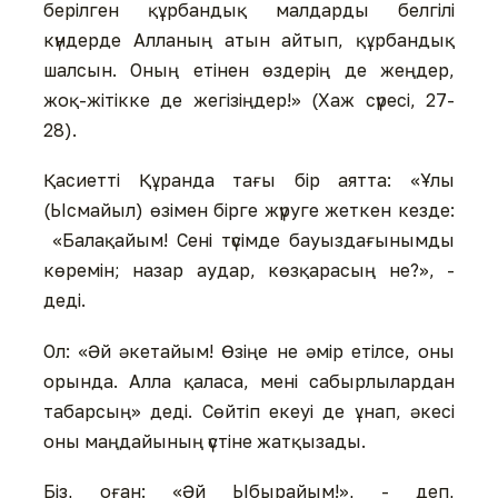
берілген құрбандық малдарды белгілі
күндерде Алланың атын айтып, құрбандық
шалсын. Оның етінен өздерің де жеңдер,
жоқ-жітікке де жегізіңдер!» (Хаж сүресі, 27-
28).
Қасиетті Құранда тағы бір аятта: «Ұлы
(Ысмайыл) өзімен бірге жүруге жеткен кезде:
«Балақайым! Сені түсімде бауыздағынымды
көремін; назар аудар, көзқарасың не?», -
деді.
Ол: «Әй әкетайым! Өзіңе не әмір етілсе, оны
орында. Алла қаласа, мені сабырлылардан
табарсың» деді. Сөйтіп екеуі де ұнап, әкесі
оны маңдайының үстіне жатқызады.
Біз, оған: «Әй Ыбырайым!», - деп,