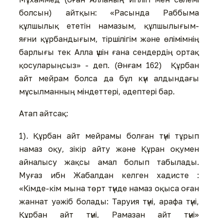
болсын) айтқын: «Расында Раббыма
құлшылық ететін намазым, құлшылығым-
яғни құрбандығым, тіршілігім және өлімімнің
барлығы тек Алла үшін ғана сендердің ортақ
қосуларыңсыз» - деп. (Әнғам 162) Құрбан
айт мейрам болса да бұл күн алдындағы
мұсылманның міндеттері, әдептері бар.
Атап айтсақ:
1). Құрбан айт мейрамы болған түні тұрып
намаз оқу, зікір айту және Құран оқумен
айналысу жақсы амал болып табылады.
Муғаз ибн Жабалдан келген хадисте :
«Кімде-кім мына төрт түнде намаз оқыса оған
жаннат уәжіб болады: Таруия түні, арафа түні,
Құрбан айт түні, Рамазан айт түні»