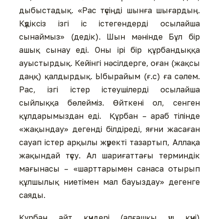
дыбыстадық. «Рас түсіңді шынға шығардың.
Күдіксіз ізгі іс істегендерді осылайша
сынаймыз» (дедік). Шын мәнінде Бұл бір
ашық сынау еді. Оны ірі бір құрбандыққа
ауыстырдық. Кейінгі нәсілдерге, оған (жақсы
даңқ) қалдырдық. Ыбырайым (ғ.с) ға сәлем.
Рас, ізгі істер істеушілерді осылайша
сыйлыққа бөлейміз. Өйткені ол, сенген
құлдарымыздан еді. Құрбан – араб тілінде
«жақындау» дегенді білдіреді, яғни жасаған
сауап істер арқылы жүректі тазартып, Аллақа
жақындай түсу. Ал шариғаттағы терминдік
мағынасы – «шарттарымен санаса отырып
құлшылық ниетімен мал бауыздау» дегенге
саяды.
Құрбан айт күндері (алғашқы үш күні)