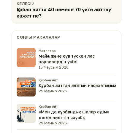
КЕЛЕСІ
Құрбан айтта 40 немесе 70 үйге айттау
қажет пе?
СОҢҒЫ МАҚАЛАЛАР
Мақалалар
Майға және суға түскен лас
нәрселердің үкімі
15 Маусым 2026
Құрбан Айт
Құрбан айттан алатын насихатымыз
29 Мамыр 2026
Құрбан Айт
«Мен де құрбандық шалар едім»
деген ниеттің сауабы
29 Мамыр 2026