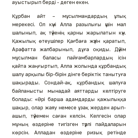
ауыстырып берді - деген екен.
Құрбан айт – мұсылмандардың ұлық
мерекесі. Ол күні Алла разылығы үшін мал
шалынып, ақ түйенің қарны жарылатын күн.
Қажылық өтеушілер Қағбаға жүзін қаратып,
Арафатта жалбарынып, дұға оқиды. Дүйім
мұсылман баласы пайғамбарлардың ісін
қайта жаңғыртып, Алла жолында құрбандық
шалу арқылы бір-бірін дінге беріктік танытуға
шақырады. Cондай-ақ, құрбандық шалуға
байланысты мынадай аяттарды келтіруге
болады: «Әрі барша адамдарды қажылыққа
шақыр, олар жаяу немесе ұзақ жерден арып-
ашып, түйемен саған келсін. Келгесін олар
мұның өздеріне тигізген түрлі пайдаларын
көрсін. Алладан өздеріне ризық ретінде