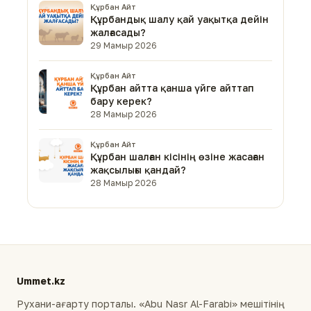
Құрбан Айт
Құрбандық шалу қай уақытқа дейін
жалғасады?
29 Мамыр 2026
Құрбан Айт
Құрбан айтта қанша үйге айттап
бару керек?
28 Мамыр 2026
Құрбан Айт
Құрбан шалған кісінің өзіне жасаған
жақсылығы қандай?
28 Мамыр 2026
Ummet.kz
Рухани-ағарту порталы. «Abu Nasr Al-Farabi» мешітінің