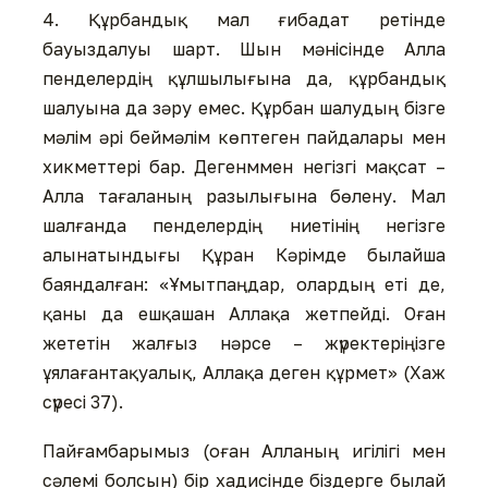
4. Құрбандық мал ғибадат ретінде
бауыздалуы шарт. Шын мәнісінде Алла
пенделердің құлшылығына да, құрбандық
шалуына да зәру емес. Құрбан шалудың бізге
мәлім әрі беймәлім көптеген пайдалары мен
хикметтері бар. Дегенммен негізгі мақсат –
Алла тағаланың разылығына бөлену. Мал
шалғанда пенделердің ниетінің негізге
алынатындығы Құран Кәрімде былайша
баяндалған: «Ұмытпаңдар, олардың еті де,
қаны да ешқашан Аллақа жетпейді. Оған
жететін жалғыз нәрсе – жүректеріңізге
ұялағантақуалық, Аллақа деген құрмет» (Хаж
сүресі 37).
Пайғамбарымыз (оған Алланың игілігі мен
сәлемі болсын) бір хадисінде біздерге былай