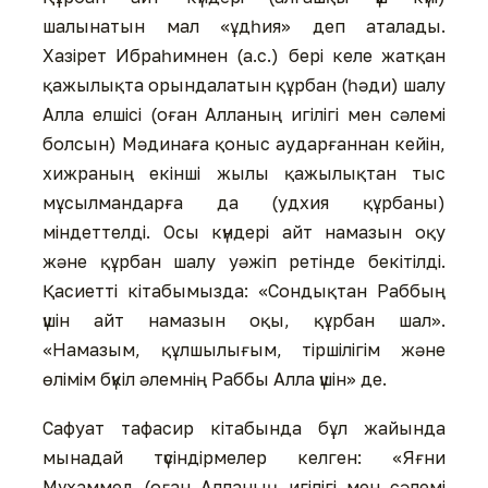
шалынатын мал «ұдһия» деп аталады.
Хазірет Ибраһимнен (а.с.) бері келе жатқан
қажылықта орындалатын құрбан (һәди) шалу
Алла елшісі (оған Алланың игілігі мен сәлемі
болсын) Мәдинаға қоныс аударғаннан кейін,
хижраның екінші жылы қажылықтан тыс
мұсылмандарға да (удхия құрбаны)
міндеттелді. Осы күндері айт намазын оқу
және құрбан шалу уәжіп ретінде бекітілді.
Қасиетті кітабымызда: «Сондықтан Раббың
үшін айт намазын оқы, құрбан шал».
«Намазым, құлшылығым, тіршілігім және
өлімім бүкіл әлемнің Раббы Алла үшін» де.
Сафуат тафасир кітабында бұл жайында
мынадай түсіндірмелер келген: «Яғни
Мұхаммед (оған Алланың игілігі мен сәлемі