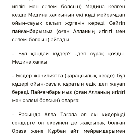
игілігі мен сәлемі болсын) Медина келген
кезде Медина халқының екі күнді мейрамдап
ойын-сауық салып жүргенін көреді. Сөйтіп
пайғамбарымыз (оған Алланың игілігі мен
сәлемі болсын) айтады:
- Бұл қандай күндер? -деп сұрақ қояды.
Медина халқы:
- Біздер жаһилиятта (қараңғылық кезде) бұл
күндері ойын-сауық құратын едік деп жауап
береді. Пайғамбарымыз (оған Алланың игілігі
мен сәлемі болсын) оларға:
- Расында Алла Тағала ол екі күндеріңді
сендерге ол екеуінен де жақсырақ болған
Ораза және Құрбан айт мейрамдарымен