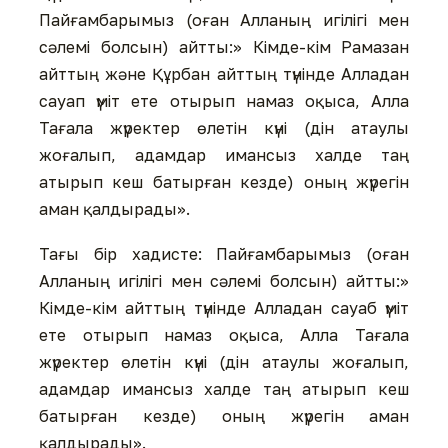
Пайғамбарымыз (оған Алланың игілігі мен
сәлемі болсын) айтты:» Кімде-кім Рамазан
айттың және Құрбан айттың түнінде Алладан
сауап үміт ете отырып намаз оқыса, Алла
Тағала жүректер өлетін күні (дін атаулы
жоғалып, адамдар имансыз халде таң
атырып кеш батырған кезде) оның жүрегін
аман қалдырады».
Тағы бір хадисте: Пайғамбарымыз (оған
Алланың игілігі мен сәлемі болсын) айтты:»
Кімде-кім айттың түнінде Алладан сауаб үміт
ете отырып намаз оқыса, Алла Тағала
жүректер өлетін күні (дін атаулы жоғалып,
адамдар имансыз халде таң атырып кеш
батырған кезде) оның жүрегін аман
қалдырады».