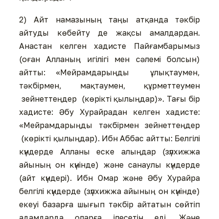
2) Айт намазының таңы атқанда тәкбір
айтуды көбейту де жақсы амалдардан.
Анастан келген хадисте Пайғамбарымыз
(оған Алланың игілігі мен сәлемі болсын)
айтты: «Мейрамдарыңды ұлықтаумен,
тәкбірмен, мақтаумен, құрметтеумен
зейнеттеңдер (көрікті қылыңдар)». Тағы бір
хадисте: Әбу Хурайрадан келген хадисте:
«Мейрамдарыңды тәкбірмен зейнеттеңдер
(көрікті қылыңдар). Ибн Аббас айтты: Белгілі
күндерде Алланы еске алыңдар (зүлхижжа
айының он күнінде) және санаулы күндерде
(айт күндері). Ибн Омар және Әбу Хурайра
белгілі күндерде (зүлхижжа айының он күнінде)
екеуі базарға шығып тәкбір айтатын сөйтіп
адамдарда оларға ілесетін еді. Және