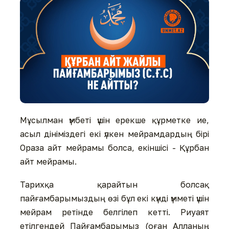
Мұсылман үмбеті үшін ерекше құрметке ие,
асыл дініміздегі екі үлкен мейрамдардың бірі
Ораза айт мейрамы болса, екіншісі - Құрбан
айт мейрамы.
Тарихқа қарайтын болсақ
пайғамбарымыздың өзі бұл екі күнді үмметі үшін
мейрам ретінде белгілеп кетті. Риуаят
етілгендей Пайғамбарымыз (оған Алланың