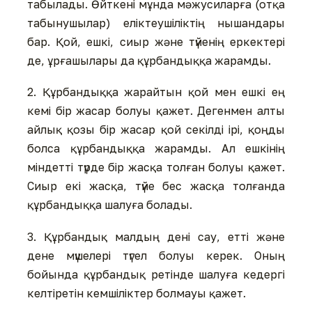
табылады. Өйткені мұнда мәжусиларға (отқа
табынушылар) еліктеушіліктің нышандары
бар. Қой, ешкі, сиыр және түйенің еркектері
де, ұрғашылары да құрбандыққа жарамды.
2. Құрбандыққа жарайтын қой мен ешкі ең
кемі бір жасар болуы қажет. Дегенмен алты
айлық қозы бір жасар қой секілді ірі, қоңды
болса құрбандыққа жарамды. Ал ешкінің
міндетті түрде бір жасқа толған болуы қажет.
Сиыр екі жасқа, түйе бес жасқа толғанда
құрбандыққа шалуға болады.
3. Құрбандық малдың дені сау, етті және
дене мүшелері түгел болуы керек. Оның
бойында құрбандық ретінде шалуға кедергі
келтіретін кемшіліктер болмауы қажет.