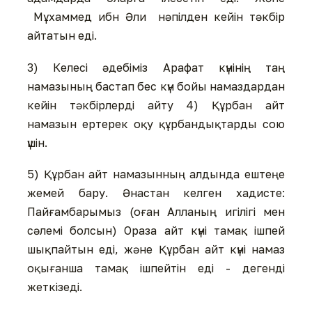
Мұхаммед ибн Әли нәпілден кейін тәкбір
айтатын еді.
3) Келесі әдебіміз Арафат күнінің таң
намазының бастап бес күн бойы намаздардан
кейін тәкбірлерді айту 4) Құрбан айт
намазын ертерек оқу құрбандықтарды сою
үшін.
5) Құрбан айт намазынның алдында ештеңе
жемей бару. Әнастан келген хадисте:
Пайғамбарымыз (оған Алланың игілігі мен
сәлемі болсын) Ораза айт күні тамақ ішпей
шықпайтын еді, және Құрбан айт күні намаз
оқығанша тамақ ішпейтін еді - дегенді
жеткізеді.