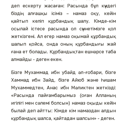
деп ескерту жасаған: Расында бұл күндегі
біздің алғашқы ісіміз – намаз оқу, кейін
қайтып келіп құрбандық шалу. Кімде-кім
осылай істесе расында ол сүннетімізге қол
жеткізгені. Ал егер намаз оқымай құрбандық
шалып қойса, онда оның құрбандығы жай
ғана ет болады. Құрбандықтан ешнәрсе таба
алмайды - деген екен.
Бізге Мухаммад ибн убайд әл-ғобари, бізге
Хаммад ибн Зайд, бізге Айюб және Һишам
Мухаммедтен, Анас ибн Мәликтен жеткізді:
«Расында пайғамбарымыз (оған Алланың
игілігі мен сәлемі болсын) намаз оқыды кейін
былай деп айтты: Кімде кім намаздан алдын
құрбандық шалса, қайтадан шалсын» - деген.