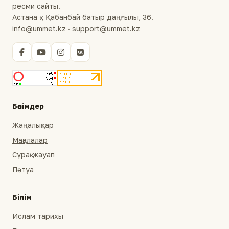
ресми сайты.
Астана қ., Қабанбай батыр даңғылы, 36.
info@ummet.kz · support@ummet.kz
Бөлімдер
Жаңалықтар
Мақалалар
Сұрақ-жауап
Пәтуа
Білім
Ислам тарихы