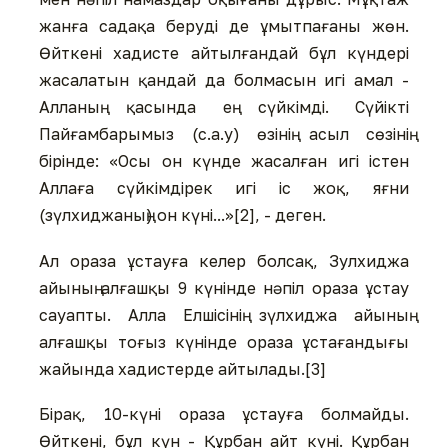
жанға садақа беруді де ұмытпағаны жөн.
Өйткені хадисте айтылғандай бұл күндері
жасалатын қандай да болмасын игі амал -
Алланың қасында ең сүйкімді. Сүйікті
Пайғамбарымыз (с.а.у) өзінің асыл сөзінің
бірінде: «Осы он күнде жасалған игі істен
Аллаға сүйкімдірек игі іс жоқ, яғни
(зүлхиджаның) он күні...»[2], - деген.
Ал ораза ұстауға келер болсақ, Зулхиджа
айының алғашқы 9 күнінде нәпіл ораза ұстау
сауапты. Алла Елшісінің зүлхиджа айының
алғашқы тоғыз күнінде ораза ұстағандығы
жайында хадистерде айтылады.[3]
Бірақ, 10-күні ораза ұстауға болмайды.
Өйткені, бұл күн - Құрбан айт күні. Құрбан