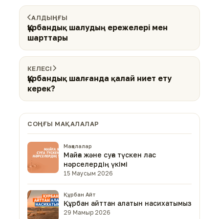
АЛДЫҢҒЫ
Құрбандық шалудың ережелері мен
шарттары
КЕЛЕСІ
Құрбандық шалғанда қалай ниет ету
керек?
СОҢҒЫ МАҚАЛАЛАР
Мақалалар
Майға және суға түскен лас
нәрселердің үкімі
15 Маусым 2026
Құрбан Айт
Құрбан айттан алатын насихатымыз
29 Мамыр 2026