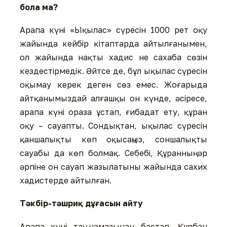
бола ма?
Арапа күні «Ықылас» сүресін 1000 рет оқу
жайында кейбір кітаптарда айтылғанымен,
ол жайында нақты хадис не сахаба сөзін
кездестірмедік. Әйтсе де, бұл ықылас сүресін
оқымау керек деген сөз емес. Жоғарыда
айтқанымыздай алғашқы он күнде, әсіресе,
арапа күні ораза ұстап, ғибадат ету, құран
оқу – сауапты. Сондықтан, ықылас сүресін
қаншалықты көп оқысаңыз, соншалықты
сауабы да көп болмақ. Себебі, Құранның әр
әрпіне он сауап жазылатыны жайында сахих
хадистерде айтылған.
Тәкбір-тәшриқ дұғасын айту
Арапа күні таң намазынан бастап, Құрбан