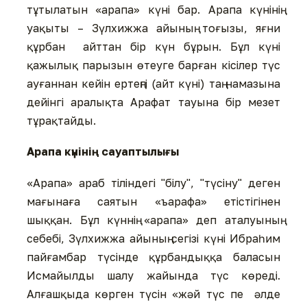
тұтылатын «арапа» күні бар. Арапа күнінің
уақыты – Зүлхижжа айының тоғызы, яғни
құрбан айттан бір күн бұрын. Бұл күні
қажылық парызын өтеуге барған кісілер түс
ауғаннан кейін ертеңгі (айт күні) таң намазына
дейінгі аралықта Арафат тауына бір мезет
тұрақтайды.
Арапа күнінің сауаптылығы
«Арапа» араб тіліндегі "білу", "түсіну" деген
мағынаға саятын «ъарафа» етістігінен
шыққан. Бұл күннің «арапа» деп аталуының
себебі, Зүлхижжа айының сегізі күні Ибраһим
пайғамбар түсінде құрбандыққа баласын
Исмайылды шалу жайында түс көреді.
Алғашқыда көрген түсін «жәй түс пе әлде