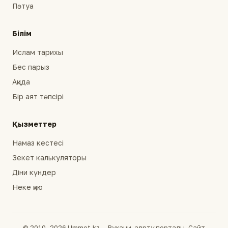
Пәтуа
Білім
Ислам тарихы
Бес парыз
Ақида
Бір аят тәпсірі
Қызметтер
Намаз кестесі
Зекет калькуляторы
Діни күндер
Неке қию
© 2010–2026 Ummet.kz — Рухани-ағарту порталы. Сайт