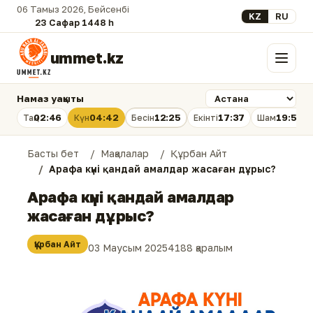
06 Тамыз 2026, Бейсенбі
Select your lan
KZ
RU
23 Сафар 1448 һ.
ummet.kz
Мәзір
Намаз уақыты
02:46
04:42
12:25
17:37
19:58
Таң
Күн
Бесін
Екінті
Шам
Басты бет
Мақалалар
Құрбан Айт
Арафа күні қандай амалдар жасаған дұрыс?
Арафа күні қандай амалдар
жасаған дұрыс?
Құрбан Айт
03 Маусым 2025
4188 қаралым