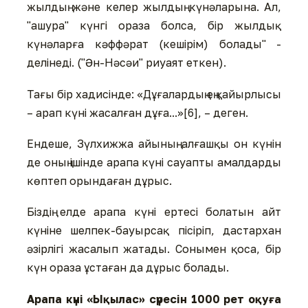
жылдың және келер жылдың күнәларына. Ал,
"ашура" күнгі ораза болса, бір жылдық
күнәларға кәффәрат (кешірім) болады" -
делінеді. ("Ән-Нәсәи" риуаят еткен).
Тағы бір хадисінде: «Дұғалардың ең қайырлысы
– арап күні жасалған дұға...»[6], – деген.
Ендеше, Зүлхижжа айының алғашқы он күнін
де оның ішінде арапа күні сауапты амалдарды
көптеп орындаған дұрыс.
Біздің елде арапа күні ертесі болатын айт
күніне шелпек-бауырсақ пісіріп, дастархан
әзірлігі жасалып жатады. Сонымен қоса, бір
күн ораза ұстаған да дұрыс болады.
Арапа күні «Ықылас
»
сүресін 1000 рет оқуға