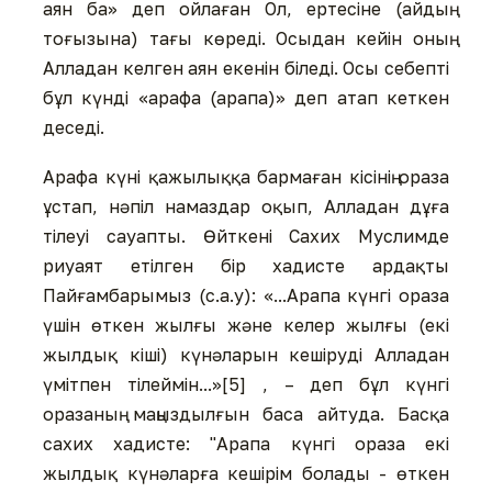
аян ба» деп ойлаған Ол, ертесіне (айдың
тоғызына) тағы көреді. Осыдан кейін оның
Алладан келген аян екенін біледі. Осы себепті
бұл күнді «арафа (арапа)» деп атап кеткен
деседі.
Арафа күні қажылыққа бармаған кісінің ораза
ұстап, нәпіл намаздар оқып, Алладан дұға
тілеуі сауапты. Өйткені Сахих Муслимде
риуаят етілген бір хадисте ардақты
Пайғамбарымыз (с.а.у): «...Арапа күнгі ораза
үшін өткен жылғы және келер жылғы (екі
жылдық кіші) күнәларын кешіруді Алладан
үмітпен тілеймін...»[5] , – деп бұл күнгі
оразаның маңыздылғын баса айтуда. Басқа
сахих хадисте: "Арапа күнгі ораза екі
жылдық күнәларға кешірім болады - өткен