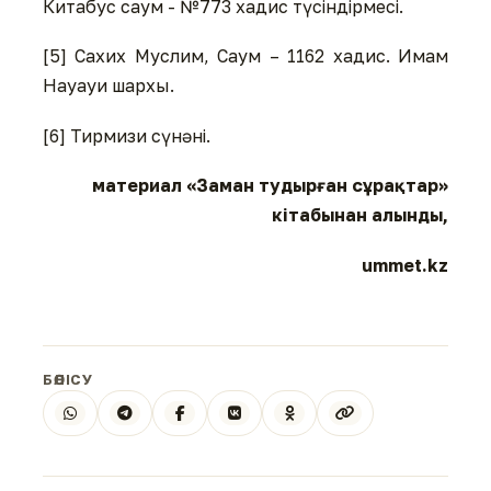
Китабус саум - №773 хадис түсіндірмесі.
[5] Сахих Муслим, Саум – 1162 хадис. Имам
Науауи шархы.
[6] Тирмизи сүнәні.
материал «Заман тудырған сұрақтар»
кітабынан алынды,
ummet.kz
БӨЛІСУ