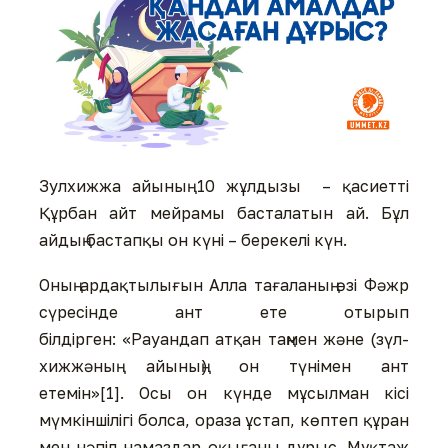
Зулхижжа айының 10 жұлдызы – қасиетті
Құрбан айт мейрамы басталатын ай. Бұл
айдың бастапқы он күні – берекелі күн.
Оның ардақтылығын Алла тағаланың өзі Фәжр
сүресінде ант ете отырып
білдірген: «Рауандап атқан таңмен және (зүл-
хижжәның айының) он түнімен ант
етемін»[1]. Осы он күнде мұсылман кісі
мүмкіншілігі болса, ораза ұстап, көптеп құран
мен нәпіл намаздар оқығаны дұрыс. Мұқтаж