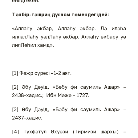
енеді екен.
Тәкбір-тәшриқ дұғасы төмендегідей:
«Аллаһу әкбар, Аллаһу әкбар. Лә иләһа
иллалЛаһу уалЛаһу әкбар. Аллаһу әкбару уә
лилЛәһил хамд».
[1] Фәжр сүресі –1-2 аят.
[2] Әбу Дәуід, «Бәбу фи саумиль Ашар» –
2438-хадис.; Ибн Мәжә – 1727.
[3] Әбу Дәуід, «Бәбу фи саумиль Ашар» –
2437-хадис.
[4] Тухфәтул Әхуәзи (Тирмизи шархы) –