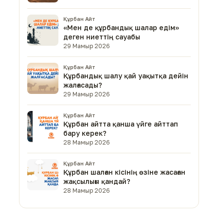
Құрбан Айт
«Мен де құрбандық шалар едім»
деген ниеттің сауабы
29 Мамыр 2026
Құрбан Айт
Құрбандық шалу қай уақытқа дейін
жалғасады?
29 Мамыр 2026
Құрбан Айт
Құрбан айтта қанша үйге айттап
бару керек?
28 Мамыр 2026
Құрбан Айт
Құрбан шалған кісінің өзіне жасаған
жақсылығы қандай?
28 Мамыр 2026