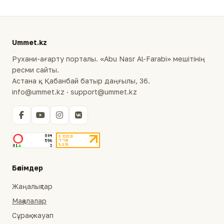
Ummet.kz
Рухани-ағарту порталы. «Abu Nasr Al-Farabi» мешітінің
ресми сайты.
Астана қ., Қабанбай батыр даңғылы, 36.
info@ummet.kz · support@ummet.kz
Бөлімдер
Жаңалықтар
Мақалалар
Сұрақ-жауап