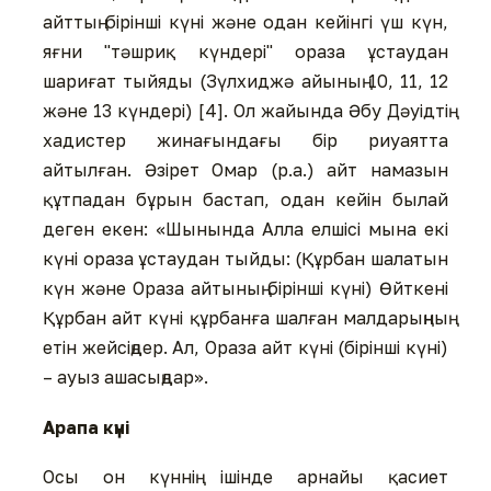
айттың бірінші күні және одан кейінгі үш күн,
яғни "тәшриқ күндері" ораза ұстаудан
шариғат тыйяды (Зүлхиджә айының 10, 11, 12
және 13 күндері) [4]. Ол жайында Әбу Дәуідтің
хадистер жинағындағы бір риуаятта
айтылған. Әзірет Омар (р.а.) айт намазын
құтпадан бұрын бастап, одан кейін былай
деген екен: «Шынында Алла елшісі мына екі
күні ораза ұстаудан тыйды: (Құрбан шалатын
күн және Ораза айтының бірінші күні) Өйткені
Құрбан айт күні құрбанға шалған малдарыңның
етін жейсіңдер. Ал, Ораза айт күні (бірінші күні)
– ауыз ашасыңдар».
Арапа күні
Осы он күннің ішінде арнайы қасиет