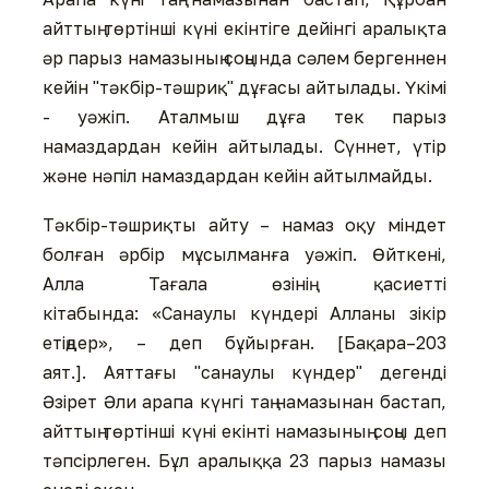
айттың төртінші күні екінтіге дейінгі аралықта
әр парыз намазының соңында сәлем бергеннен
кейін "тәкбір-тәшриқ" дұғасы айтылады. Үкімі
- уәжіп. Аталмыш дұға тек парыз
намаздардан кейін айтылады. Сүннет, үтір
және нәпіл намаздардан кейін айтылмайды.
Тәкбір-тәшриқты айту – намаз оқу міндет
болған әрбір мұсылманға уәжіп. Өйткені,
Алла Тағала өзінің қасиетті
кітабында: «Санаулы күндері Алланы зікір
етіңдер», – деп бұйырған. [Бақара–203
аят.]. Аяттағы "санаулы күндер" дегенді
Әзірет Әли арапа күнгі таң намазынан бастап,
айттың төртінші күні екінті намазының соңы деп
тәпсірлеген. Бұл аралыққа 23 парыз намазы