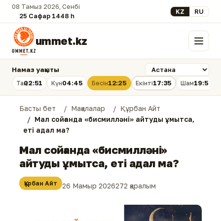
08 Тамыз 2026, Сенбі
Select your lan
KZ
RU
25 Сафар 1448 һ.
ummet.kz
Мәзір
Намаз уақыты
02:51
04:45
12:25
17:35
19:54
Таң
Күн
Бесін
Екінті
Шам
Басты бет
Мақалалар
Құрбан Айт
Мал сойғанда «бисмилләні» айтуды ұмытса,
еті адал ма?
Мал сойғанда «бисмилләні»
айтуды ұмытса, еті адал ма?
Құрбан Айт
26 Мамыр 2026
272 қаралым