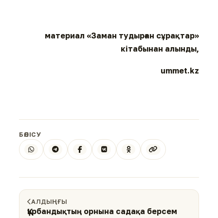
материал «Заман тудырған сұрақтар»
кітабынан алынды,
ummet.kz
БӨЛІСУ
АЛДЫҢҒЫ
Құрбандықтың орнына садақа берсем