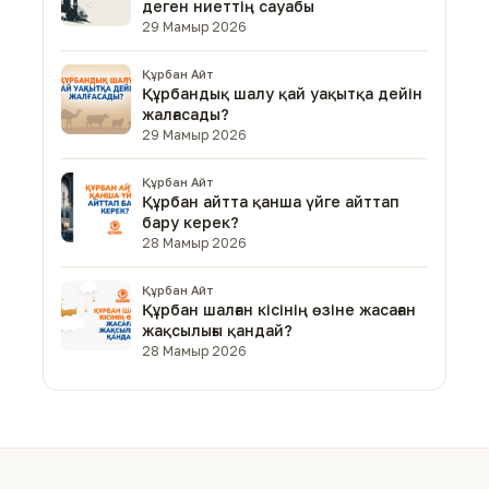
деген ниеттің сауабы
29 Мамыр 2026
Құрбан Айт
Құрбандық шалу қай уақытқа дейін
жалғасады?
29 Мамыр 2026
Құрбан Айт
Құрбан айтта қанша үйге айттап
бару керек?
28 Мамыр 2026
Құрбан Айт
Құрбан шалған кісінің өзіне жасаған
жақсылығы қандай?
28 Мамыр 2026