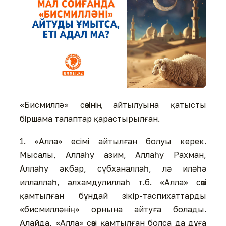
«Бисмиллə» сөзінің айтылуына қатысты
біршама талаптар қарастырылған.
1. «Алла» есімі айтылған болуы керек.
Мысалы, Аллаһу азим, Аллаһу Рахман,
Аллаһу әкбар, сүбханаллаһ, лә иләһә
иллаллаһ, әлхамдулиллаһ т.б. «Алла» сөзі
қамтылған бұндай зікір-таспихаттарды
«бисмилләнің» орнына айтуға болады.
Алайда, «Алла» сөзі қамтылған болса да дұға