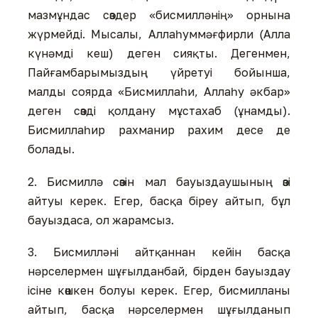
мазмұндас сөздер «бисмилләнің» орнына
жүрмейді. Мысалы, Аллаһуммәғфирли (Алла
күнәмді кеш) деген сияқты. Дегенмен,
Пайғамбарымыздың үйретуі бойынша,
малды соярда «Бисмиллаһи, Аллаһу әкбар»
деген сөзді қолдану мұстахаб (ұнамды).
Бисмиллаһир рахманир рахим десе де
болады.
2. Бисмиллә сөзін мал бауыздаушының өзі
айтуы керек. Егер, басқа біреу айтып, бұл
бауыздаса, ол жарамсыз.
3. Бисмиллəні айтқаннан кейін басқа
нәрселермен шұғылданбай, бірден бауыздау
ісіне көшкен болуы керек. Егер, бисмилланы
айтып, басқа нәрселермен шұғылданып