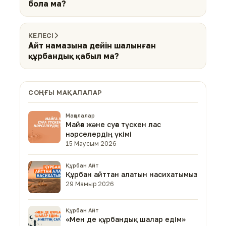
бола ма?
КЕЛЕСІ
Айт намазына дейін шалынған
құрбандық қабыл ма?
СОҢҒЫ МАҚАЛАЛАР
Мақалалар
Майға және суға түскен лас
нәрселердің үкімі
15 Маусым 2026
Құрбан Айт
Құрбан айттан алатын насихатымыз
29 Мамыр 2026
Құрбан Айт
«Мен де құрбандық шалар едім»