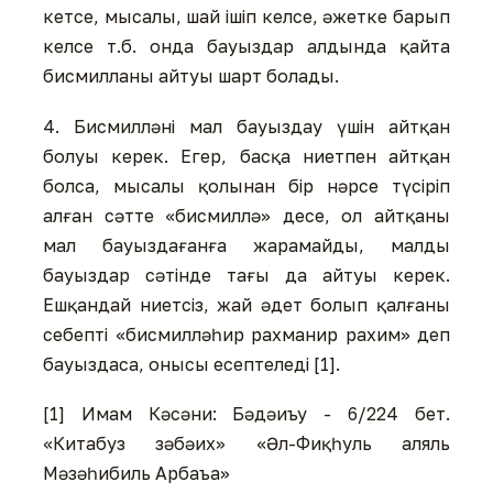
кетсе, мысалы, шай ішіп келсе, әжетке барып
келсе т.б. онда бауыздар алдында қайта
бисмилланы айтуы шарт болады.
4. Бисмилләні мал бауыздау үшін айтқан
болуы керек. Егер, басқа ниетпен айтқан
болса, мысалы қолынан бір нәрсе түсіріп
алған сәтте «бисмиллә» десе, ол айтқаны
мал бауыздағанға жарамайды, малды
бауыздар сәтінде тағы да айтуы керек.
Ешқандай ниетсіз, жай әдет болып қалғаны
себепті «бисмилләһир рахманир рахим» деп
бауыздаса, онысы есептеледі [1].
[1] Имам Кәсәни: Бәдәиъу - 6/224 бет.
«Китабуз зәбәих» «Әл-Фиқһуль аляль
Мәзәһибиль Арбаъа»