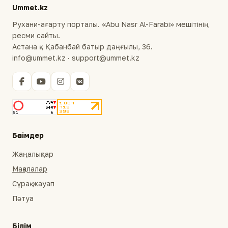
Ummet.kz
Рухани-ағарту порталы. «Abu Nasr Al-Farabi» мешітінің
ресми сайты.
Астана қ., Қабанбай батыр даңғылы, 36.
info@ummet.kz · support@ummet.kz
Бөлімдер
Жаңалықтар
Мақалалар
Сұрақ-жауап
Пәтуа
Білім