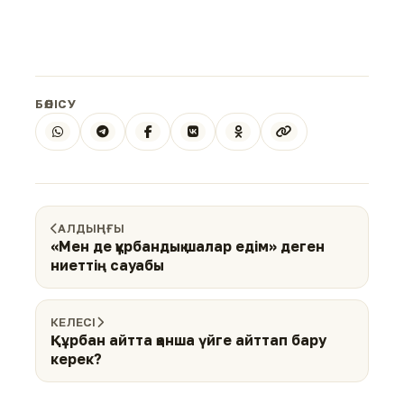
БӨЛІСУ
АЛДЫҢҒЫ
«Мен де құрбандық шалар едім» деген
ниеттің сауабы
КЕЛЕСІ
Құрбан айтта қанша үйге айттап бару
керек?