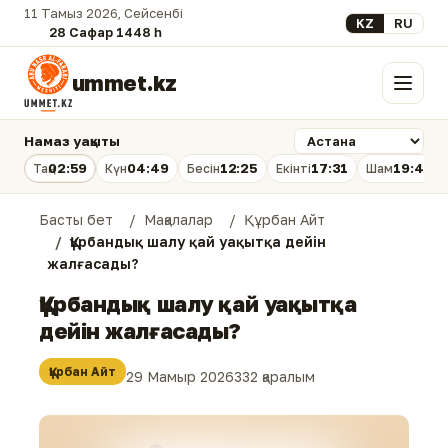
11 Тамыз 2026, Сейсенбі
Select your lan
KZ
RU
28 Сафар 1448 һ.
ummet.kz
Мәзір
Намаз уақыты
02:59
04:49
12:25
17:31
19:49
Таң
Күн
Бесін
Екінті
Шам
Басты бет
Мақалалар
Құрбан Айт
Құрбандық шалу қай уақытқа дейін
жалғасады?
Құрбандық шалу қай уақытқа
дейін жалғасады?
Құрбан Айт
29 Мамыр 2026
332 қаралым