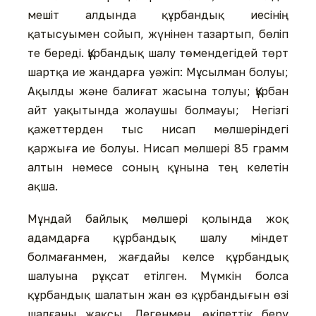
мешіт алдында құрбандық иесінің
қатысуымен сойып, жүнінен тазартып, бөліп
те береді. Құрбандық шалу төмендегідей төрт
шартқа ие жандарға уәжіп: Мұсылман болуы;
Ақылды және балиғат жасына толуы; Құрбан
айт уақытында жолаушы болмауы; Негізгі
қажеттерден тыс нисап мөлшеріндегі
қаржыға ие болуы. Нисап мөлшері 85 грамм
алтын немесе соның құнына тең келетін
ақша.
Мұндай байлық мөлшері қолында жоқ
адамдарға құрбандық шалу міндет
болмағанмен, жағдайы келсе құрбандық
шалуына рұқсат етілген. Мүмкін болса
құрбандық шалатын жан өз құрбандығын өзі
шалғаны жақсы. Дегенмен, өкілеттік беру