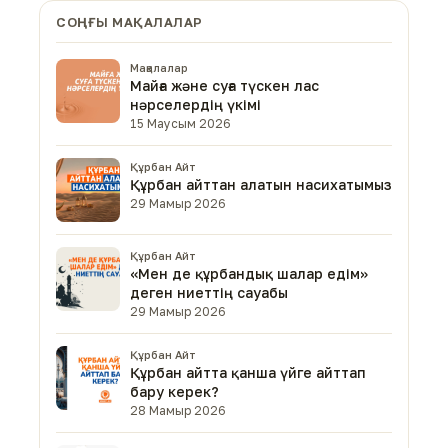
СОҢҒЫ МАҚАЛАЛАР
Мақалалар
Майға және суға түскен лас
нәрселердің үкімі
15 Маусым 2026
Құрбан Айт
Құрбан айттан алатын насихатымыз
29 Мамыр 2026
Құрбан Айт
«Мен де құрбандық шалар едім»
деген ниеттің сауабы
29 Мамыр 2026
Құрбан Айт
Құрбан айтта қанша үйге айттап
бару керек?
28 Мамыр 2026