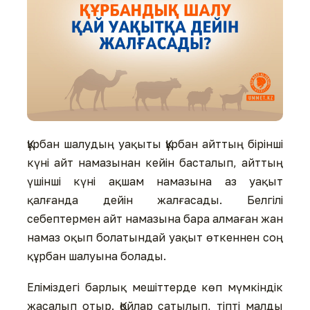
Құрбан шалудың уақыты Құрбан айттың бірінші
күні айт намазынан кейін басталып, айттың
үшінші күні ақшам намазына аз уақыт
қалғанда дейін жалғасады. Белгілі
себептермен айт намазына бара алмаған жан
намаз оқып болатындай уақыт өткеннен соң
құрбан шалуына болады.
Еліміздегі барлық мешіттерде көп мүмкіндік
жасалып отыр. Қойлар сатылып, тіпті малды