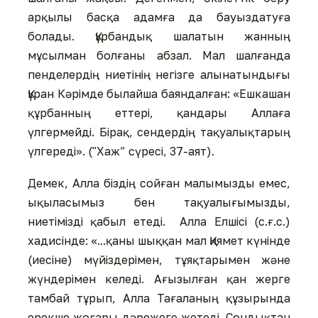
арқылы басқа адамға да бауыздатуға
болады. Құрбандық шалатын жанның
мұсылман болғаны абзал. Мал шалғанда
пенделердің ниетінің негізге алынатындығы
Құран Кәрімде былайша баяндалған: «Ешкашан
құрбанның еттері, қандары Аллаға
үлгермейді. Бірақ, сендердің тақуалықтарың
үлгереді». ("Хаж” сүресі, 37-аят).
Демек, Алла біздің сойған малымызды емес,
ықыласымыз бен тақуалығымызды,
ниетімізді қабыл етеді. Алла Елшісі (с.ғ.с.)
хадисінде: «...қаны шыққан мал Қиямет күнінде
(иесіне) мүйіздерімен, тұяқтарымен және
жүндерімен келеді. Ағызылған қан жерге
тамбай тұрып, Алла Тағаланың құзырында
ерекше жоғары дәрежеге жетеді. Сондықтан