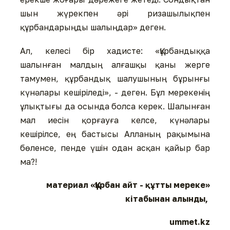
шын жүрекпен әрі ризашылықпен
құрбандарыңды шалыңдар» деген.
Ал, келесі бір хадисте: «Құрбандыққа
шалынған малдың алғашқы қаны жерге
тамумен, құрбандық шалушының бұрынғы
күнәлары кешіріледі», - деген. Бұл мерекенің
ұлықтығы да осында болса керек. Шалынған
мал иесін қорғауға келсе, күнәлары
кешірілсе, ең бастысы Алланың рақымына
бөленсе, пенде үшін одан асқан қайыр бар
ма?!
материал «Құрбан айт - құтты мереке»
кітабынан алынды,
ummet.kz