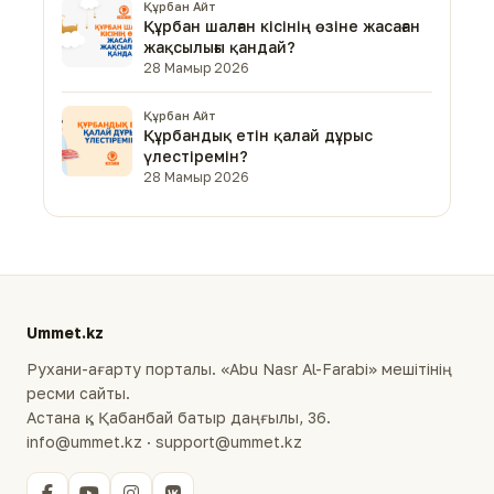
Құрбан Айт
Құрбан шалған кісінің өзіне жасаған
жақсылығы қандай?
28 Мамыр 2026
Құрбан Айт
Құрбандық етін қалай дұрыс
үлестіремін?
28 Мамыр 2026
Ummet.kz
Рухани-ағарту порталы. «Abu Nasr Al-Farabi» мешітінің
ресми сайты.
Астана қ., Қабанбай батыр даңғылы, 36.
info@ummet.kz · support@ummet.kz