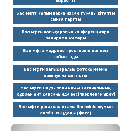
көрсетті
Бас мүфти ғалымдарға ихсан туралы кітапты
сыйға тартты
Бас мүфти халықаралық конференцияда
баяндама жасады
Бас мүфти медресе түлектеріне диплом
табыстады
Бас мүфти халықаралық фотокөрменің
ашылуына қатысты
Бас мүфти Наурызбай қажы Тағанұлының
Құрбан айт қарсаңында кәсіпкерлерге үндеуі
Бас мүфти діни сараптама бөлімінің жұмыс
есебін тыңдады (фото)