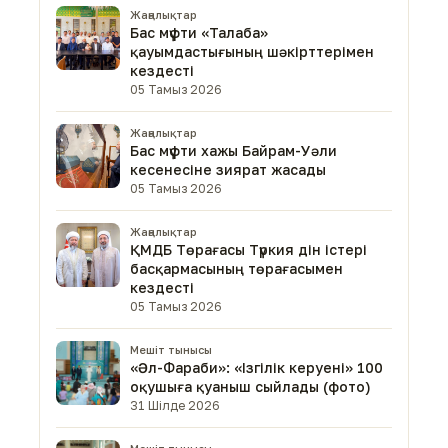
Жаңалықтар
Бас мүфти «Талаба»
қауымдастығының шәкірттерімен
кездесті
05 Тамыз 2026
Жаңалықтар
Бас мүфти хажы Байрам-Уәли
кесенесіне зиярат жасады
05 Тамыз 2026
Жаңалықтар
ҚМДБ Төрағасы Түркия дін істері
басқармасының төрағасымен
кездесті
05 Тамыз 2026
Мешіт тынысы
«Әл-Фараби»: «Ізгілік керуені» 100
оқушыға қуаныш сыйлады (фото)
31 Шілде 2026