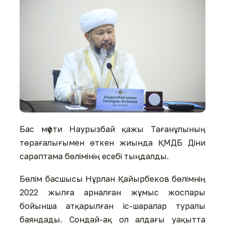
Бас мүфти Наурызбай қажы Тағанұлының
төрағалығымен өткен жиында ҚМДБ Діни
сараптама бөлімінің есебі тыңдалды.
Бөлім басшысы Нұрлан Қайырбеков бөлімнің
2022 жылға арналған жұмыс жоспары
бойынша атқарылған іс-шаралар туралы
баяндады. Сондай-ақ ол алдағы уақытта