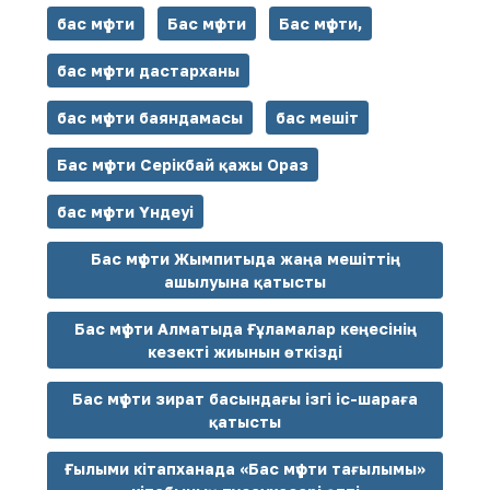
бас мүфти
Бас мүфти
Бас мүфти,
бас мүфти дастарханы
бас мүфти баяндамасы
бас мешіт
Бас мүфти Серікбай қажы Ораз
бас мүфти Үндеуі
Бас мүфти Жымпитыда жаңа мешіттің
ашылуына қатысты
Бас мүфти Алматыда Ғұламалар кеңесінің
кезекті жиынын өткізді
Бас мүфти зират басындағы ізгі іс-шараға
қатысты
Ғылыми кітапханада «Бас мүфти тағылымы»