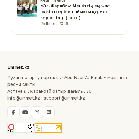
Мешіт тынысы
«Әл-Фараби»: Мешіттің ең жас
шәкірттеріне лайықты құрмет
көрсетілді (фото)
25 Шілде 2026
Ummet.kz
Рухани-ағарту порталы. «Abu Nasr Al-Farabi» мешітінің
ресми сайты.
Астана қ., Қабанбай батыр даңғылы, 36.
info@ummet.kz · support@ummet.kz