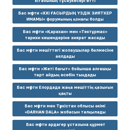
кітабының тұсаукесері өтті
Бас мүфти «ХХІ ҒАСЫРДЫҢ ҮЗДІК ЗИЯТКЕР
ИМАМЫ» форумының қонағы болды
Бас мүфти «Қарахан» мен «Тектұрмас»
тарихи кешендеріне зиярат жасады
Бас мүфти мешіттегі жолаушылар бөлмесіне
аялдады
Бас мүфти «Жеті бағыт» бойынша алғашқы
төрт айдың есебін тыңдады
Бас мүфти Елордада жаңа мешіттің қазығын
қақты
Бас мүфти мен Түркістан облысы әкімі
«DARHAN DALA» жобасын талқылады
Бас мүфти ардагер ұстазына құрмет