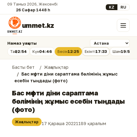
09 Тамыз 2026, Жексенбі
Select your lan
KZ
RU
26 Сафар 1448 һ.
ummet.kz
Мәзір
Намаз уақыты
02:54
04:46
12:25
17:33
19:53
Таң
Күн
Бесін
Екінті
Шам
Басты бет
Жаңалықтар
Бас мүфти діни сараптама бөлімінің жұмыс
есебін тыңдады (фото)
Бас мүфти діни сараптама
бөлімінің жұмыс есебін тыңдады
(фото)
Жаңалықтар
17 Қараша 2022
1189 қаралым