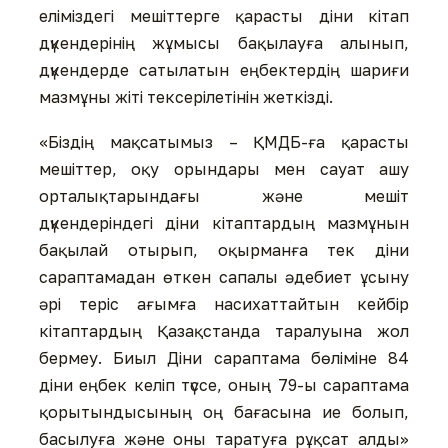
еліміздегі мешіттерге қарасты діни кітап
дүкендерінің жұмысы бақылауға алынып,
дүкендерде сатылатын еңбектердің шариғи
мазмұны жіті тексерілетінін жеткізді.
«Біздің мақсатымыз – ҚМДБ-ға қарасты
мешіттер, оқу орындары мен сауат ашу
орталықтарындағы және мешіт
дүкендеріндегі діни кітаптардың мазмұнын
бақылай отырып, оқырманға тек діни
сараптамадан өткен сапалы әдебиет ұсыну
әрі теріс ағымға насихаттайтын кейбір
кітаптардың Қазақстанда таралуына жол
бермеу. Биыл Діни сараптама бөліміне 84
діни еңбек келіп түссе, оның 79-ы сараптама
қорытындысының оң бағасына ие болып,
басылуға және оны таратуға рұқсат алды»