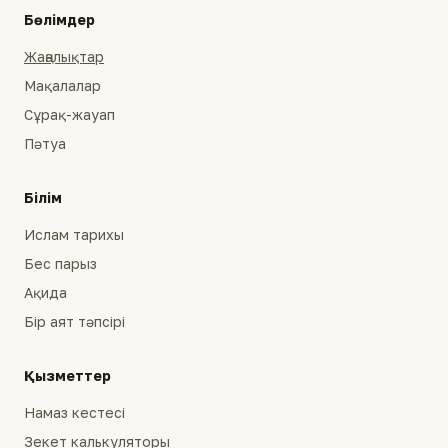
Бөлімдер
Жаңалықтар
Мақалалар
Сұрақ-жауап
Пәтуа
Білім
Ислам тарихы
Бес парыз
Ақида
Бір аят тәпсірі
Қызметтер
Намаз кестесі
Зекет калькуляторы