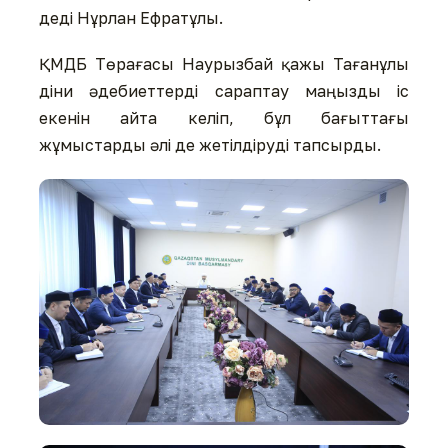
деді Нұрлан Ефратұлы.
ҚМДБ Төрағасы Наурызбай қажы Тағанұлы
діни әдебиеттерді сараптау маңызды іс
екенін айта келіп, бұл бағыттағы
жұмыстарды әлі де жетілдіруді тапсырды.