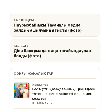
АЛДЫҢҒЫ
Наурызбай қажы Тағанұлы медиа
залдың ашылуына қатысты (фото)
КЕЛЕСІ
Діни басқармада жаңа тағайындаулар
болды (фото)
СОҢҒЫ ЖАҢАЛЫҚТАР
Жаңалықтар
Бас мүфти Қазақстанның Түркиядағы
төтенше және өкілетті елшісімен
кездесті
05 Тамыз 2026