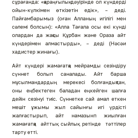
сұрағанда: «қараңғылық дәуiрiнде ол күндердi
ойын-күлкiмен өткiзетiн едiк», – дедi.
Пайғамбарымыз (оған Алланың игілігі мен
сәлемі болсын): «Алла Тағала осы екi күндi
олардан да жақсы Құрбан және Ораза айт
күндерiмен алмастырды», – дедi (Нәсәи
хадистер жинағы).
Айт күндері жамағатқа мейрамды сезіндіру
сүннет болып саналады. Айт барша
мұсылмандардың мерекесі болғандықтан,
оны еңбектеген баладан еңкейген шалға
дейін сезінуі тиіс. Сүннетке сай амал еткен
мешіт ұжымы жыл сайынғы игі үрдісті
жалғастырып, айт намазынп жиылған
жамағатқа айттық сыйлық ретінде тәттілер
тарту етті.