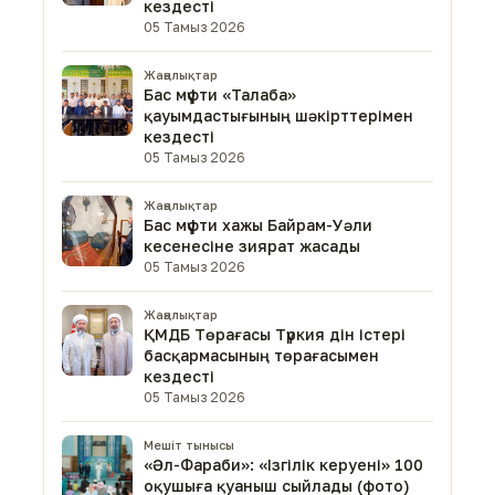
кездесті
05 Тамыз 2026
Жаңалықтар
Бас мүфти «Талаба»
қауымдастығының шәкірттерімен
кездесті
05 Тамыз 2026
Жаңалықтар
Бас мүфти хажы Байрам-Уәли
кесенесіне зиярат жасады
05 Тамыз 2026
Жаңалықтар
ҚМДБ Төрағасы Түркия дін істері
басқармасының төрағасымен
кездесті
05 Тамыз 2026
Мешіт тынысы
«Әл-Фараби»: «Ізгілік керуені» 100
оқушыға қуаныш сыйлады (фото)