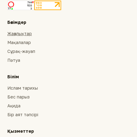
Бөлімдер
Жаңалықтар
Мақалалар
Сұрақ-жауап
Пәтуа
Білім
Ислам тарихы
Бес парыз
Ақида
Бір аят тәпсірі
Қызметтер