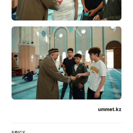
ummet.kz
БӨЛІСУ