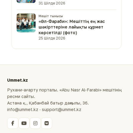
31 Шілде 2026
Мешіт тынысы
«Әл-Фараби»: Мешіттің ең жас
шәкірттеріне лайықты құрмет
көрсетілді (фото)
25 Шілде 2026
Ummet.kz
Рухани-ағарту порталы. «Abu Nasr Al-Farabi» мешітінің
ресми сайты.
Астана қ., Қабанбай батыр даңғылы, 36.
info@ummet.kz · support@ummet.kz