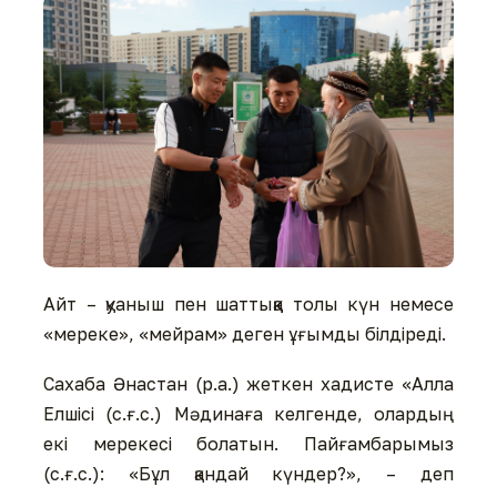
Айт – қуаныш пен шаттыққа толы күн немесе
«мереке», «мейрам» деген ұғымды білдіреді.
Сахаба Әнастан (р.а.) жеткен хадисте «Алла
Елшісі (с.ғ.с.) Мәдинаға келгенде, олардың
екi мерекесi болатын. Пайғамбарымыз
(с.ғ.с.): «Бұл қандай күндер?», – деп