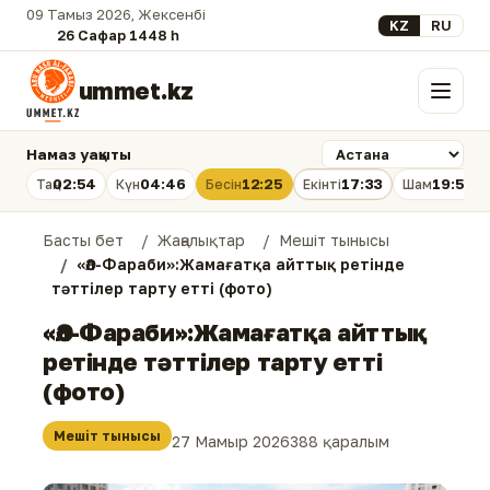
09 Тамыз 2026, Жексенбі
Select your lan
KZ
RU
26 Сафар 1448 һ.
ummet.kz
Мәзір
Намаз уақыты
02:54
04:46
12:25
17:33
19:53
Таң
Күн
Бесін
Екінті
Шам
Басты бет
Жаңалықтар
Мешіт тынысы
«Әл-Фараби»:Жамағатқа айттық ретінде
тәттілер тарту етті (фото)
«Әл-Фараби»:Жамағатқа айттық
ретінде тәттілер тарту етті
(фото)
Мешіт тынысы
27 Мамыр 2026
388 қаралым