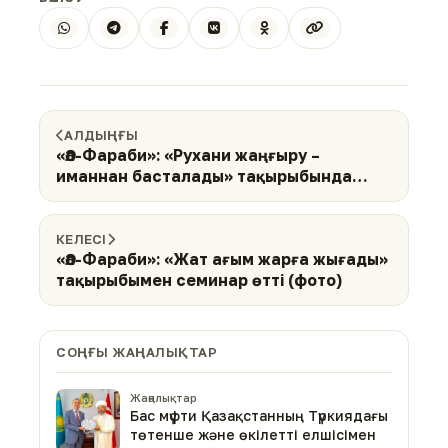
АЛДЫҢҒЫ
«Әл-Фараби»: «Рухани жаңғыру –
иманнан басталады» тақырыбында
семинар өтті (фото)
КЕЛЕСІ
«Әл-Фараби»: «Жат ағым жарға жығады»
тақырыбымен семинар өтті (фото)
СОҢҒЫ ЖАҢАЛЫҚТАР
Жаңалықтар
Бас мүфти Қазақстанның Түркиядағы
төтенше және өкілетті елшісімен