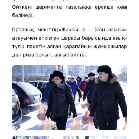
Өйткені шариғатта тазалыққа ерекше көңіл
бөлінеді.
Орталық мешіттің «Жақсы іс – жан азығы»
атауымен өткізген шарасы барысында азық-
түлік пакетін алған қарапайым жұмысшылар
дән риза болып, алғыс айтты.