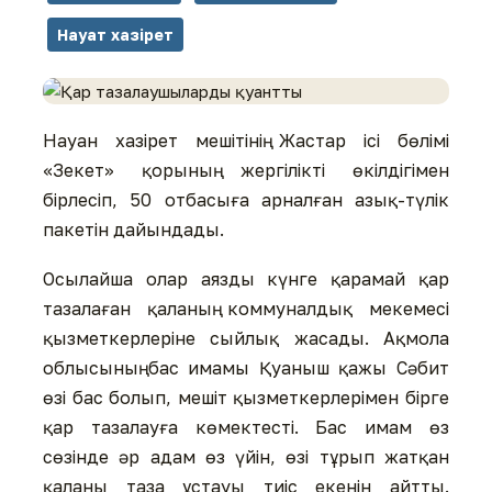
Науат хазірет
Науан хазірет мешітінің Жастар ісі бөлімі
«Зекет» қорының жергілікті өкілдігімен
бірлесіп, 50 отбасыға арналған азық-түлік
пакетін дайындады.
Осылайша олар аязды күнге қарамай қар
тазалаған қаланың коммуналдық мекемесі
қызметкерлеріне сыйлық жасады. Ақмола
облысының бас имамы Қуаныш қажы Сәбит
өзі бас болып, мешіт қызметкерлерімен бірге
қар тазалауға көмектесті. Бас имам өз
сөзінде әр адам өз үйін, өзі тұрып жатқан
қаланы таза ұстауы тиіс екенін айтты.