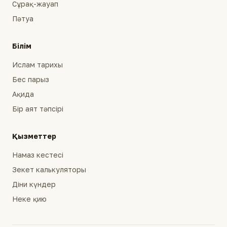
Сұрақ-жауап
Пәтуа
Білім
Ислам тарихы
Бес парыз
Ақида
Бір аят тәпсірі
Қызметтер
Намаз кестесі
Зекет калькуляторы
Діни күндер
Неке қию