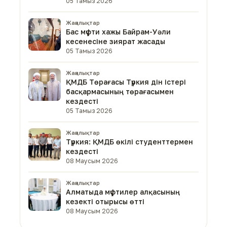
05 Тамыз 2026
Жаңалықтар
Бас мүфти хажы Байрам-Уәли
кесенесіне зиярат жасады
05 Тамыз 2026
Жаңалықтар
ҚМДБ Төрағасы Түркия дін істері
басқармасының төрағасымен
кездесті
05 Тамыз 2026
Жаңалықтар
Түркия: ҚМДБ өкілі студенттермен
кездесті
08 Маусым 2026
Жаңалықтар
Алматыда мүфтилер алқасының
кезекті отырысы өтті
08 Маусым 2026