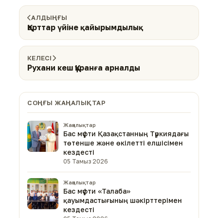
АЛДЫҢҒЫ
Қарттар үйіне қайырымдылық
КЕЛЕСІ
Рухани кеш Құранға арналды
СОҢҒЫ ЖАҢАЛЫҚТАР
Жаңалықтар
Бас мүфти Қазақстанның Түркиядағы
төтенше және өкілетті елшісімен
кездесті
05 Тамыз 2026
Жаңалықтар
Бас мүфти «Талаба»
қауымдастығының шәкірттерімен
кездесті