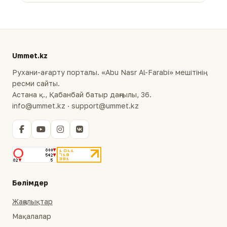
Ummet.kz
Рухани-ағарту порталы. «Abu Nasr Al-Farabi» мешітінің
ресми сайты.
Астана қ., Қабанбай батыр даңғылы, 36.
info@ummet.kz · support@ummet.kz
Бөлімдер
Жаңалықтар
Мақалалар