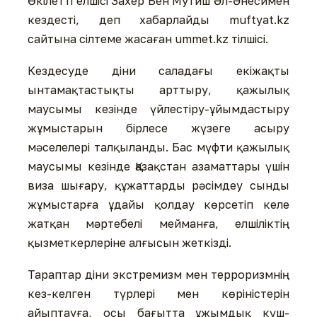
Өкілетті елшісі Захер Бен Мутиш Әл-Әнесимен
кездесті, деп хабарлайды muftyat.kz
сайтына сілтеме жасаған ummet.kz тілшісі.
Кездесуде діни саладағы екіжақты
ынтамақтастықты арттыру, қажылық
маусымы кезінде үйлестіру-ұйымдастыру
жұмыстарын бірлесе жүзеге асыру
мәселелері талқыланды. Бас мүфти қажылық
маусымы кезінде Қазақстан азаматтары үшін
виза шығару, құжаттарды рәсімдеу сынды
жұмыстарға ұдайы қолдау көрсетіп келе
жатқан мәртебелі мейманға, елшіліктің
қызметкерлеріне алғысын жеткізді.
Тараптар діни экстремизм мен терроризмнің
кез-келген түрлері мен көріністерін
айыптауға, осы бағытта ұжымдық күш-