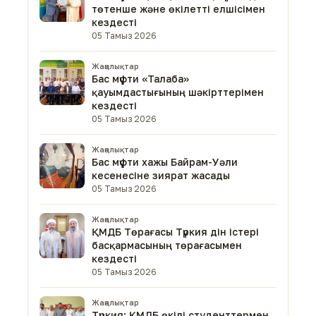
төтенше және өкілетті елшісімен
кездесті
05 Тамыз 2026
Жаңалықтар
Бас мүфти «Талаба»
қауымдастығының шәкірттерімен
кездесті
05 Тамыз 2026
Жаңалықтар
Бас мүфти хажы Байрам-Уәли
кесенесіне зиярат жасады
05 Тамыз 2026
Жаңалықтар
ҚМДБ Төрағасы Түркия дін істері
басқармасының төрағасымен
кездесті
05 Тамыз 2026
Жаңалықтар
Түркия: ҚМДБ өкілі студенттермен