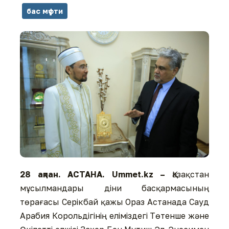
бас мүфти
28 ақпан. АСТАНА. Ummet.kz –
Қазақстан
мұсылмандары діни басқармасының
төрағасы Серікбай қажы Ораз Астанада Сауд
Арабия Корольдігінің еліміздегі Төтенше және