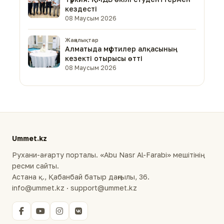
кездесті
08 Маусым 2026
Жаңалықтар
Алматыда мүфтилер алқасының
кезекті отырысы өтті
08 Маусым 2026
Ummet.kz
Рухани-ағарту порталы. «Abu Nasr Al-Farabi» мешітінің
ресми сайты.
Астана қ., Қабанбай батыр даңғылы, 36.
info@ummet.kz · support@ummet.kz