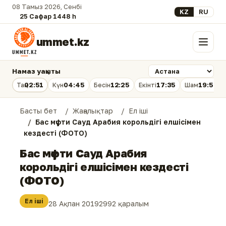
08 Тамыз 2026, Сенбі
Select your lan
KZ
RU
25 Сафар 1448 һ.
ummet.kz
Мәзір
Намаз уақыты
02:51
04:45
12:25
17:35
19:54
Таң
Күн
Бесін
Екінті
Шам
Басты бет
Жаңалықтар
Ел іші
Бас мүфти Сауд Арабия корольдігі елшісімен
кездесті (ФОТО)
Бас мүфти Сауд Арабия
корольдігі елшісімен кездесті
(ФОТО)
Ел іші
28 Ақпан 2019
2992 қаралым