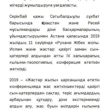
жігерді жұмылдыруға уағдаласты.
Серікбай қажы Сатыбалдыұлы сұхбат
барысында Қазақстан және Ресей
мұсылмандары діни басқармаларының
ұйымдастыруымен Астана қаласында 2019
жылдың 11 сәуірінде «Рухани Жібек жолы.
Ислам және жастар: қазіргі заман сын-
қатерлері алдында» атты IV халықаралық
ғылыми-теологиялық конфереция өтетінін
жеткізді.
2019 – «Жастар жылы» қарсаңында өтетін
конференцияда жас жеткіншектерді қазіргі
сын-қатерлерден сақтау, теріс ағымдардың
арбауынан құтқару, діни экстермизмді
алдын алу, жас буын өкілдерін ғылымға