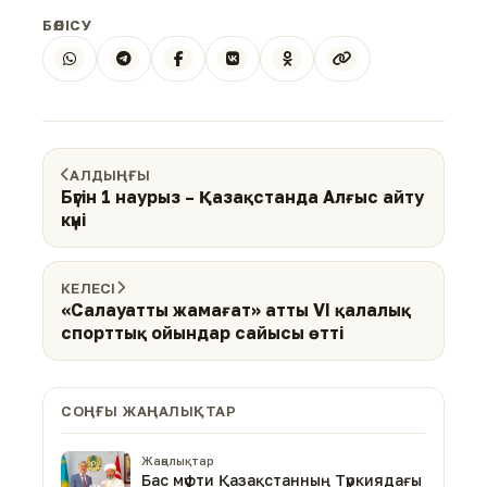
БӨЛІСУ
АЛДЫҢҒЫ
Бүгін 1 наурыз – Қазақстанда Алғыс айту
күні
КЕЛЕСІ
«Салауатты жамағат» атты VI қалалық
спорттық ойындар сайысы өтті
СОҢҒЫ ЖАҢАЛЫҚТАР
Жаңалықтар
Бас мүфти Қазақстанның Түркиядағы