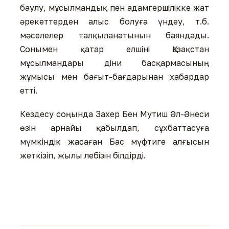
баулу, мұсылмандық пен адамгершілікке жат
әрекеттерден алыс болуға үндеу, т.б.
мәселелер талқыланатынын баяндады.
Сонымен қатар елшіні Қазақстан
мұсылмандары діни басқармасының
жұмысы мен бағыт-бағдарынан хабардар
етті.
Кездесу соңында Захер Бен Мутиш Әл-Әнеси
өзін арнайы қабылдап, сұхбаттасуға
мүмкіндік жасаған Бас мүфтиге алғысын
жеткізіп, жылы лебізін білдірді.