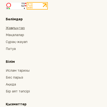
Бөлімдер
Жаңалықтар
Мақалалар
Сұрақ-жауап
Пәтуа
Білім
Ислам тарихы
Бес парыз
Ақида
Бір аят тәпсірі
Қызметтер