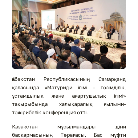
Өзбекстан Республикасының Самарқанд
қаласында «Матуриди ілімі – төзімділік,
ұстамдылық және ағартушылық ілімі»
тақырыбында халықаралық ғылыми-
тәжірибелік конференция өтті.
Қазақстан мұсылмандары діни
басқармасының Төрағасы, Бас мүфти