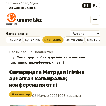
07 Тамыз 2026, Жұма
Select your lan
KZ
RU
24 Сафар 1448 һ.
ummet.kz
Мәзір
Намаз уақыты
02:49
04:43
12:25
17:36
19:56
Таң
Күн
Бесін
Екінті
Шам
Басты бет
Жаңалықтар
Самарқандта Матруди іліміне арналған
халықаралық конференция өтті
Самарқандта Матруди іліміне
арналған халықаралық
конференция өтті
Жаңалықтар
02 Мамыр 2025
1093 қаралым