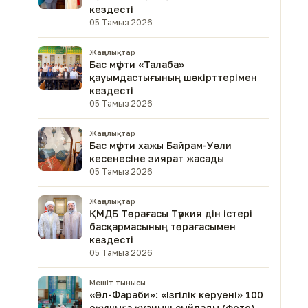
кездесті
05 Тамыз 2026
Жаңалықтар
Бас мүфти «Талаба»
қауымдастығының шәкірттерімен
кездесті
05 Тамыз 2026
Жаңалықтар
Бас мүфти хажы Байрам-Уәли
кесенесіне зиярат жасады
05 Тамыз 2026
Жаңалықтар
ҚМДБ Төрағасы Түркия дін істері
басқармасының төрағасымен
кездесті
05 Тамыз 2026
Мешіт тынысы
«Әл-Фараби»: «Ізгілік керуені» 100
оқушыға қуаныш сыйлады (фото)