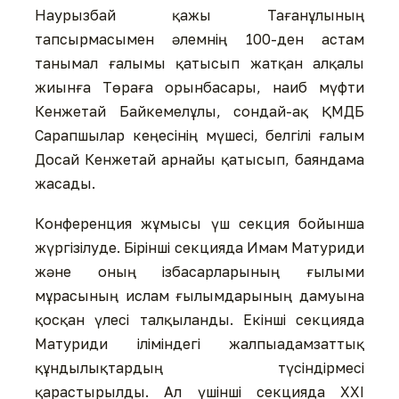
Наурызбай қажы Тағанұлының
тапсырмасымен әлемнің 100-ден астам
танымал ғалымы қатысып жатқан алқалы
жиынға Төраға орынбасары, наиб мүфти
Кенжетай Байкемелұлы, сондай-ақ ҚМДБ
Сарапшылар кеңесінің мүшесі, белгілі ғалым
Досай Кенжетай арнайы қатысып, баяндама
жасады.
Конференция жұмысы үш секция бойынша
жүргізілуде. Бірінші секцияда Имам Матуриди
және оның ізбасарларының ғылыми
мұрасының ислам ғылымдарының дамуына
қосқан үлесі талқыланды. Екінші секцияда
Матуриди іліміндегі жалпыадамзаттық
құндылықтардың түсіндірмесі
қарастырылды. Ал үшінші секцияда XXI