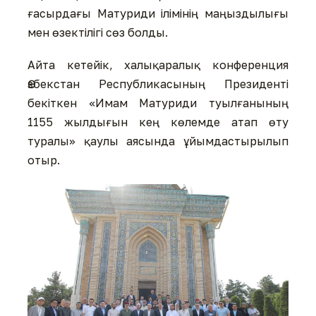
ғасырдағы Матуриди ілімінің маңыздылығы
мен өзектілігі сөз болды.
Айта кетейік, халықаралық конференция
Өзбекстан Республикасының Президенті
бекіткен «Имам Матуриди туылғанының
1155 жылдығын кең көлемде атап өту
туралы» қаулы аясында ұйымдастырылып
отыр.