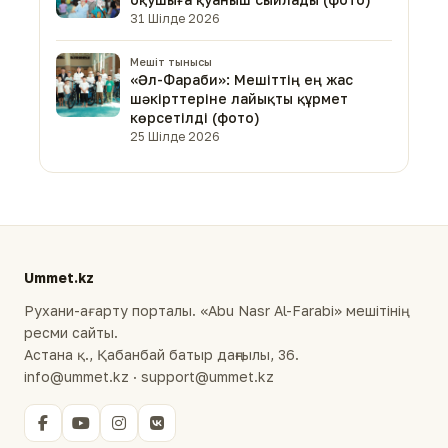
31 Шілде 2026
Мешіт тынысы
«Әл-Фараби»: Мешіттің ең жас
шәкірттеріне лайықты құрмет
көрсетілді (фото)
25 Шілде 2026
Ummet.kz
Рухани-ағарту порталы. «Abu Nasr Al-Farabi» мешітінің
ресми сайты.
Астана қ., Қабанбай батыр даңғылы, 36.
info@ummet.kz · support@ummet.kz