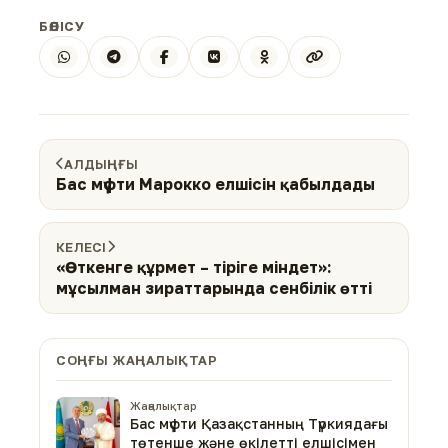
БӨЛІСУ
АЛДЫҢҒЫ
Бас мүфти Марокко елшісін қабылдады
КЕЛЕСІ
«Өткенге құрмет – тіріге міндет»:
мұсылман зираттарында сенбілік өтті
СОҢҒЫ ЖАҢАЛЫҚТАР
Жаңалықтар
Бас мүфти Қазақстанның Түркиядағы
төтенше және өкілетті елшісімен