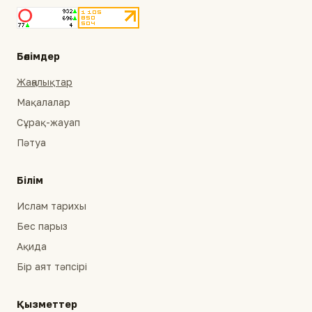
Бөлімдер
Жаңалықтар
Мақалалар
Сұрақ-жауап
Пәтуа
Білім
Ислам тарихы
Бес парыз
Ақида
Бір аят тәпсірі
Қызметтер